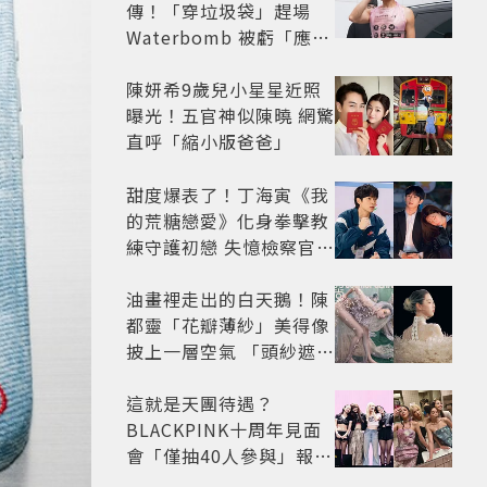
傳！「穿垃圾袋」趕場
Waterbomb 被虧「應該
改名JPG」
陳妍希9歲兒小星星近照
曝光！五官神似陳曉 網驚
直呼「縮小版爸爸」
甜度爆表了！丁海寅《我
的荒糖戀愛》化身拳擊教
練守護初戀 失憶檢察官×
假男友打造今夏必看小甜
劇
油畫裡走出的白天鵝！陳
都靈「花瓣薄紗」美得像
披上一層空氣 「頭紗遮
面」玩出新花樣朦朧美感
太仙
這就是天團待遇？
BLACKPINK十周年見面
會「僅抽40人參與」報名
開始到截止僅9小時粉絲