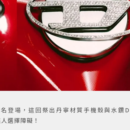
26年全新聯名登場，這回祭出丹寧材質手機殼與水鑽D 
讓人選擇障礙！