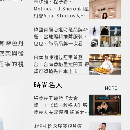
林映維、程予希、
Melinda、J.Sheron四星
相會Acne Studios大曬
北歐潮
韓國首爾必逛時髦品牌45
選！當地編輯推薦服裝、
，有深色丹
包包、飾品品牌一次看
C底架與強
日本咖哩麵包冠軍首登
丹寧的視
台！台南香格里拉開賣 得
獎可頌搶先日本上市
時尚名人
MORE
張凌赫王楚然「太會
親」！《這一秒過火》張
凌赫人夫感爆棚 網喊太有
氛圍
JYP朴軫永爆笑短片瘋