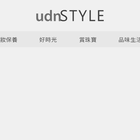
美妝保養
好時光
賞珠寶
品味生