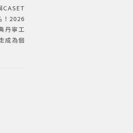
CASET
！2026
合經典丹寧工
走成為個