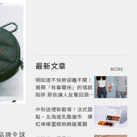
最新文章
MORE
明知道不快樂卻離不開！
揭開「有毒關係」的情感
陷阱 那些讓人反覆回頭的
「毒愛」為何比菸還難
戒？
中秋送禮新戰場！法式甜
點、北海道乳酪搶市 爆
紅檸檬蛋糕熱銷破萬顆
品牌全球