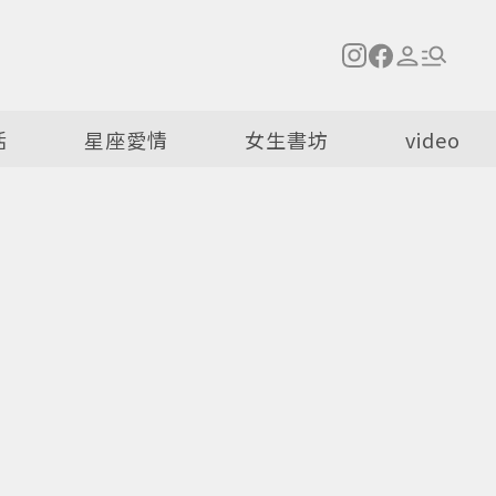
活
星座愛情
女生書坊
video