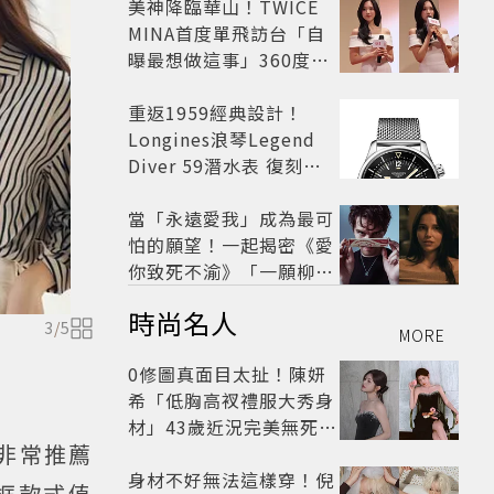
美神降臨華山！TWICE
MINA首度單飛訪台「自
曝最想做這事」360度0
死角美貌保養祕訣一次公
開
重返1959經典設計！
Longines浪琴Legend
Diver 59潛水表 復刻懷
舊
當「永遠愛我」成為最可
怕的願望！一起揭密《愛
你致死不渝》「一願柳」
背後的失控愛情與爆紅之
時尚名人
路
3
/
5
MORE
0修圖真面目太扯！陳妍
希「低胸高衩禮服大秀身
材」43歲近況完美無死角
e也非常推薦
美得很高級
身材不好無法這樣穿！倪
框款式值