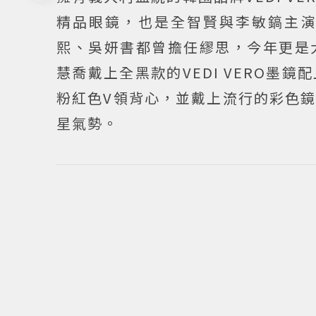
精品眼鏡，也是全智賢與李敏鎬主
熙、吳妍書都曾擔任繆思，今年更是
慧喬戴上全黑款的VEDI VERO
粉紅色V領背心，並戴上流行的彩色
星氣勢。