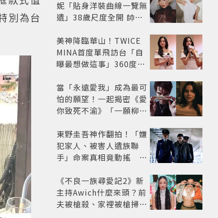
妮「貼身洋裝曲線一覽無
卡特別為台
遺」38歲尺度全開 帥氣
又火辣散發獨特魅力
美神降臨華山！TWICE
MINA首度單飛訪台「自
曝最想做這事」360度0
死角美貌保養祕訣一次公
開
當「永遠愛我」成為最可
怕的願望！一起揭密《愛
你致死不渝》「一願柳」
背後的失控愛情與爆紅之
路
東野圭吾神作翻拍！「嫌
犯家人、被害人遺族聯
手」命案真相竟動搖
《天使與蝙蝠》超越懸疑
框架展開
《不良一族尋愛記2》新
主持Awich什麼來頭？前
夫被槍殺、家裡被槍掃射
人生經歷比參演者還抓