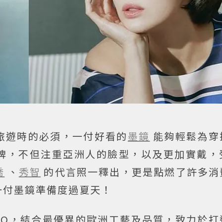
旅遊時的必須，一付好看的
墨鏡
能夠輕鬆為穿
牌，不但注重亞洲人的臉型，以及更加實戴，
喬
、
秀智
的代言照一釋出，更是點燃了許多消
一付墨鏡準備度過夏天！
VERO，結合最優異的歐洲工藝及品質，致力於