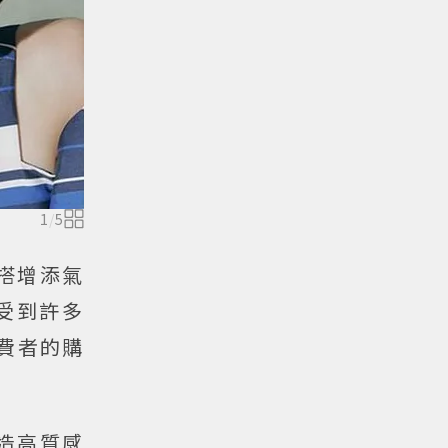
1
/
5
搭增添氣
受到許多
費者的購
打造高質感