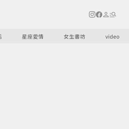
活
星座愛情
女生書坊
video