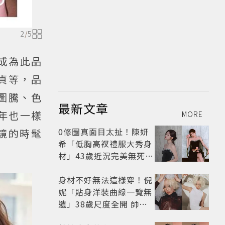
2
/
5
成為此品
裕貞等，品
圖騰、色
最新文章
年也一樣
MORE
0修圖真面目太扯！陳妍
鏡的時髦
希「低胸高衩禮服大秀身
材」43歲近況完美無死角
美得很高級
身材不好無法這樣穿！倪
妮「貼身洋裝曲線一覽無
遺」38歲尺度全開 帥氣
又火辣散發獨特魅力