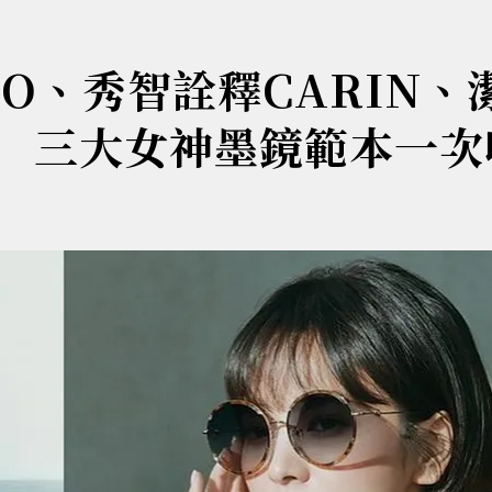
RO、秀智詮釋CARIN、
are 三大女神墨鏡範本一