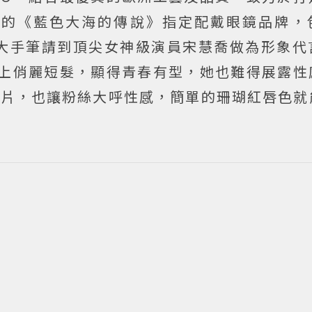
演的《藍色大海的傳說》指定配戴眼鏡品牌，
大手筆請到頂尖女神級演員宋慧喬做為形象代
墨鏡配上俏麗短髮，顯得青春有型，她也難得展露
鏡片，也讓粉絲大呼性感，簡單的珊瑚紅唇色就