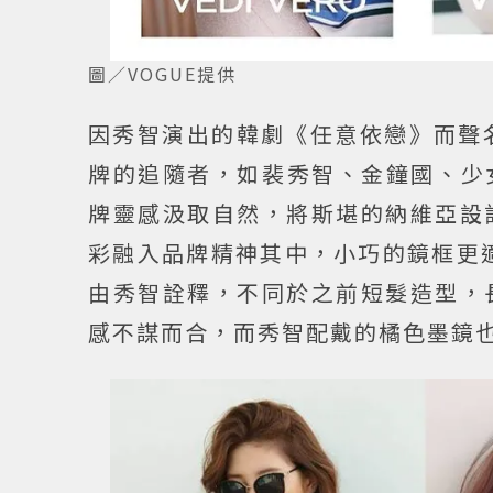
圖／VOGUE提供
因秀智演出的韓劇《任意依戀》而聲名
牌的追隨者，如裴秀智、金鐘國、少女
牌靈感汲取自然，將斯堪的納維亞設
彩融入品牌精神其中，小巧的鏡框更適
由秀智詮釋，不同於之前短髮造型，
感不謀而合，而秀智配戴的橘色墨鏡