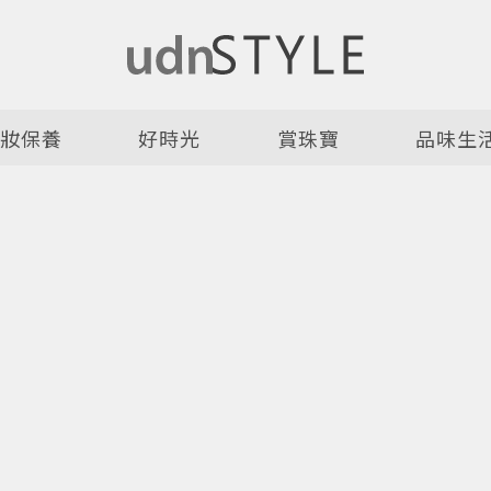
美妝保養
好時光
賞珠寶
品味生