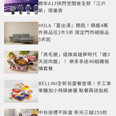
周年A13快閃空間推全新「江戶
紫」限量表
HOLA「夏出清」開跑！精選4萬
件商品任2件5折 限定門市絕版品
5折起
「黑毛屋」插旗高雄夢時代「連3
天送肉盤」！ 樂多多送40組鐵板
燒套餐
BELLINI全新兒童餐登場！手工車
車麵加小飛碟披薩 點餐再送貼紙
中秋送禮不踩雷 新光三越255款