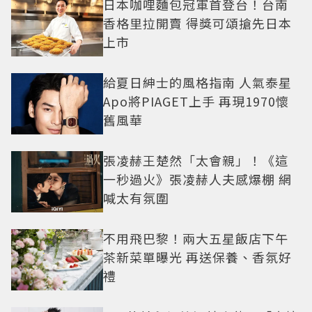
日本咖哩麵包冠軍首登台！台南
香格里拉開賣 得獎可頌搶先日本
上市
給夏日紳士的風格指南 人氣泰星
Apo將PIAGET上手 再現1970懷
舊風華
張凌赫王楚然「太會親」！《這
一秒過火》張凌赫人夫感爆棚 網
喊太有氛圍
不用飛巴黎！兩大五星飯店下午
茶新菜單曝光 再送保養、香氛好
禮