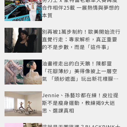
合作相伴25載 一展熱情與夢想的
本質
別再被1萬步制約！歐美開始流行
直覺行走：專家解析，真正重要
的不是步數，而是「這件事」
油畫裡走出的白天鵝！陳都靈
「花瓣薄紗」美得像披上一層空
氣 「頭紗遮面」玩出新花樣朦朧
美感太仙
Jennie、孫藝珍都在練！皮拉提
斯不是瘦身運動，教練揭9大迷
思、選課真相
這就是天團待遇？BLACKPINK十