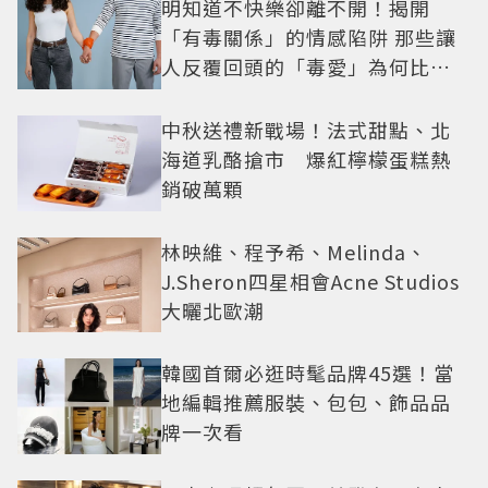
明知道不快樂卻離不開！揭開
「有毒關係」的情感陷阱 那些讓
人反覆回頭的「毒愛」為何比菸
還難戒？
中秋送禮新戰場！法式甜點、北
海道乳酪搶市 爆紅檸檬蛋糕熱
銷破萬顆
林映維、程予希、Melinda、
J.Sheron四星相會Acne Studios
大曬北歐潮
韓國首爾必逛時髦品牌45選！當
地編輯推薦服裝、包包、飾品品
牌一次看