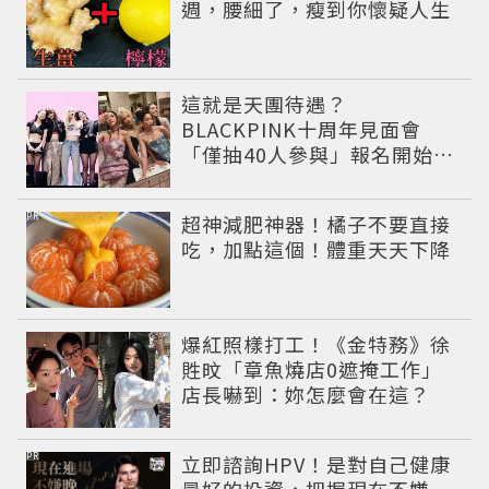
週，腰細了，瘦到你懷疑人生
這就是天團待遇？
BLACKPINK十周年見面會
「僅抽40人參與」報名開始到
截止僅9小時粉絲怒了😡
PR
超神減肥神器！橘子不要直接
吃，加點這個！體重天天下降
爆紅照樣打工！《金特務》徐
貹旼「章魚燒店0遮掩工作」
店長嚇到：妳怎麼會在這？
PR
立即諮詢HPV！是對自己健康
最好的投資，把握現在不嫌