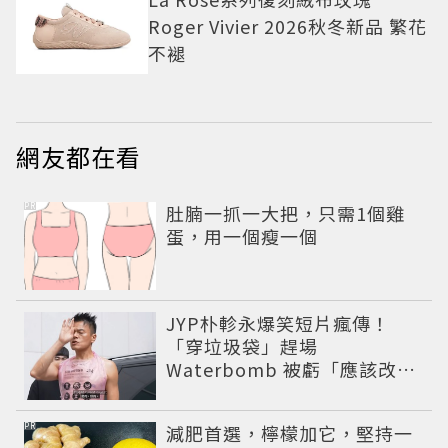
Roger Vivier 2026秋冬新品 繁花
不褪
網友都在看
PR
肚腩一抓一大把，只需1個雞
蛋，用一個瘦一個
JYP朴軫永爆笑短片瘋傳！
「穿垃圾袋」趕場
Waterbomb 被虧「應該改名
JPG」
PR
減肥首選，檸檬加它，堅持一