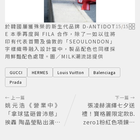
於韓國屢獲殊榮的新生代品牌 D-ANTIDOT
15
/
15
E 本季再度與 FILA 合作，除了一如以往將
印有代表首爾及倫敦的「SEOULONDON」
字樣織帶融入設計當中，製品配色也同樣採
用鮮豔配色處理。圖／MILK潮流誌提供
GUCCI
HERMES
Louis Vuitton
Balenciaga
Prada
← 上一篇
下一篇 →
姚元浩《營業中》
張凌赫演繹七夕送
「拿球猛砸曾沛慈」
禮！寶格麗限定款B.
挨轟 陶晶瑩點出演藝
zero1粉紅色項鍊甜
圈現實面
蜜告白