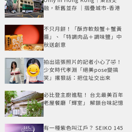
融，新舊並存 ｜摺疊城市-香港
不只月餅！「酥炸軟殼蟹＋蟹黃
醬」、「特調肉品＋調味鹽」中
秋送創意
拍出這張照片的記者小心了🤣！
少女時代孝淵「絕美pose變搞
笑」撂狠話：把住址交出來
必比登主廚進駐！ 台北最美百年
老屋餐廳「輝室」 解鎖台味記憶
有一種紫色叫江戶？ SEIKO 145