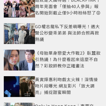
周年見面會「僅抽40人參與」報
名開始到截止僅9小時粉絲怒了😡
GD權志龍私下反差萌曝光！遇大
聲公秒變乖弟弟 與法師合照再掀
熱議
《母胎單身戀愛大作戰2》臥蠶妝
引熱議！為什麼看起來這麼不自
然？彩妝師教你正確畫法
黃寅燁惠利吻戲太火辣！深情接
吻片段曝光 網友影片「放大調
亮」捕捉甜蜜瞬間
Only in Hong Kong｜東西交