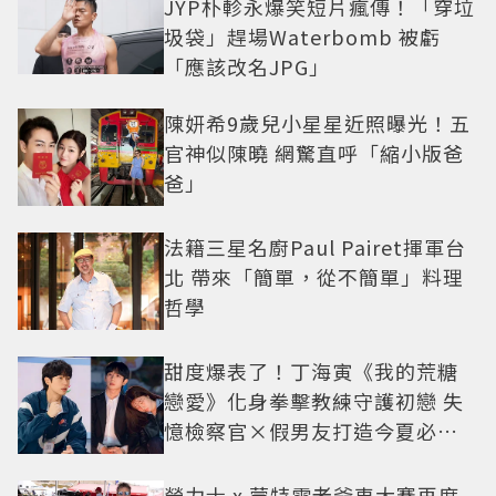
JYP朴軫永爆笑短片瘋傳！「穿垃
圾袋」趕場Waterbomb 被虧
「應該改名JPG」
陳妍希9歲兒小星星近照曝光！五
官神似陳曉 網驚直呼「縮小版爸
爸」
法籍三星名廚Paul Pairet揮軍台
北 帶來「簡單，從不簡單」料理
哲學
甜度爆表了！丁海寅《我的荒糖
戀愛》化身拳擊教練守護初戀 失
憶檢察官×假男友打造今夏必看
小甜劇
勞力士 x 蒙特雷老爺車大賽再度