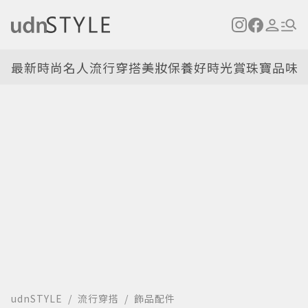
最新
時尚名人
流行穿搭
美妝保養
好時光
賞珠寶
品味
udnSTYLE
流行穿搭
飾品配件