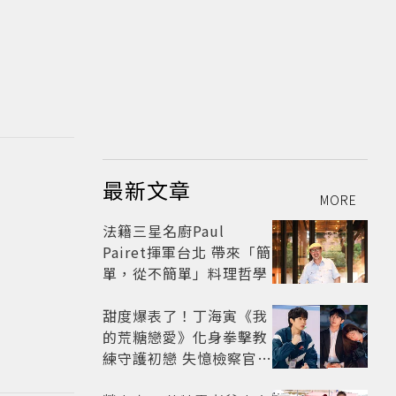
最新文章
MORE
法籍三星名廚Paul
Pairet揮軍台北 帶來「簡
單，從不簡單」料理哲學
甜度爆表了！丁海寅《我
的荒糖戀愛》化身拳擊教
練守護初戀 失憶檢察官×
假男友打造今夏必看小甜