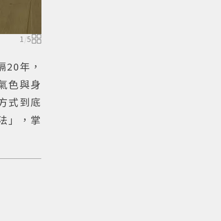
1
/
5
隔20年，
的氣色與身
方式到底
飲食法」，掌