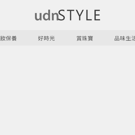
美妝保養
好時光
賞珠寶
品味生