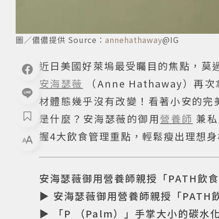
圖／儂儂提供 Source：
annehathaway
@IG
近日美國好萊塢最受矚目的焦點，莫過
安海瑟薇
（Anne Hathawa
材體態幾乎沒有改變！看著小安的完
是什麼？安海瑟薇的御用
營養師
兼私
握4大飲食管理重點，輕鬆瘦出理想身
安海瑟薇御用營養師親授「PATH飲
▶ 安海瑟薇御用營養師親授「PATH
▶ 「P （Palm）」手掌大小的碳水