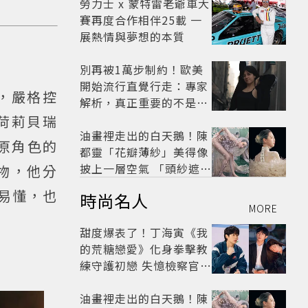
劇
勞力士 x 蒙特雷老爺車大
賽再度合作相伴25載 一
展熱情與夢想的本質
別再被1萬步制約！歐美
開始流行直覺行走：專家
，嚴格控
解析，真正重要的不是步
數，而是「這件事」
荷莉貝瑞
油畫裡走出的白天鵝！陳
還原角色的
都靈「花瓣薄紗」美得像
披上一層空氣 「頭紗遮
人物，他分
面」玩出新花樣朦朧美感
易懂，也
時尚名人
太仙
MORE
甜度爆表了！丁海寅《我
的荒糖戀愛》化身拳擊教
練守護初戀 失憶檢察官×
假男友打造今夏必看小甜
劇
油畫裡走出的白天鵝！陳