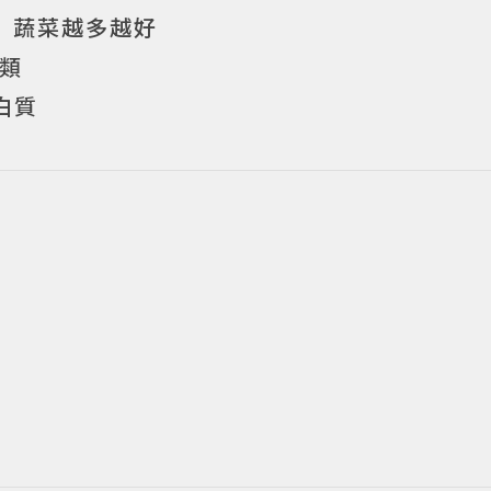
s）」蔬菜越多越好
脂類
白質