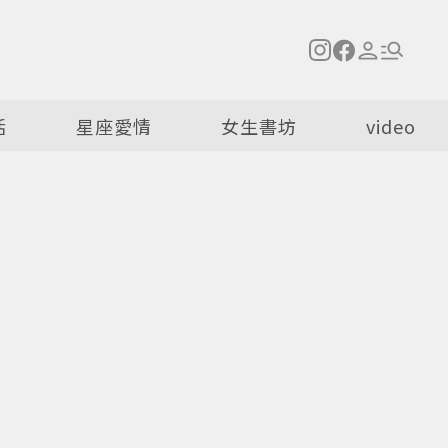
活
星座愛情
女生書坊
video