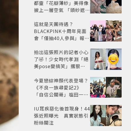
都靈「花瓣薄紗」美得像
披上一層空氣 「頭紗遮
面」玩出新花樣朦朧美感
太仙
這就是天團待遇？
BLACKPINK十周年見面
會「僅抽40人參與」報名
開始到截止僅9小時粉絲
怒了😡
拍出這張照片的記者小心
了🤣！少女時代孝淵「絕
美pose變搞笑」撂狠
話：把住址交出來
今夏戀綜神顏代表登場？
《不良一族尋愛記2》
「自信公關哥」塩田一馬
背景起底 街頭辣男翻身當
老闆
IU耳疾惡化後首現身！44
張近照曝光 真實狀態引
粉絲關注