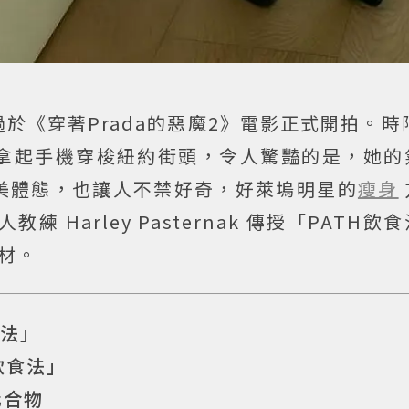
於《穿著Prada的惡魔2》電影正式開拍。時
y）再次拿起手機穿梭紐約街頭，令人驚豔的是，她
美體態，也讓人不禁好奇，好萊塢明星的
瘦身
人教練 Harley Pasternak 傳授「PATH
材。
食法」
飲食法」
化合物