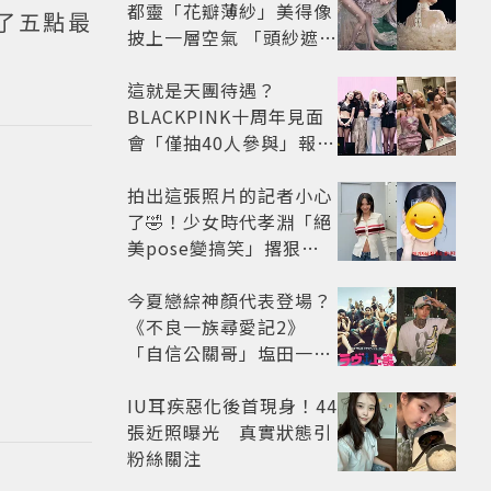
都靈「花瓣薄紗」美得像
了五點最
披上一層空氣 「頭紗遮
面」玩出新花樣朦朧美感
太仙
這就是天團待遇？
BLACKPINK十周年見面
會「僅抽40人參與」報名
開始到截止僅9小時粉絲
怒了😡
拍出這張照片的記者小心
了🤣！少女時代孝淵「絕
美pose變搞笑」撂狠
話：把住址交出來
今夏戀綜神顏代表登場？
《不良一族尋愛記2》
「自信公關哥」塩田一馬
背景起底 街頭辣男翻身當
老闆
IU耳疾惡化後首現身！44
張近照曝光 真實狀態引
粉絲關注