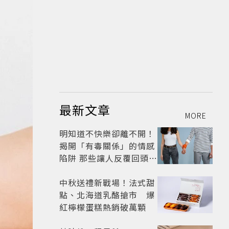
最新文章
MORE
明知道不快樂卻離不開！
揭開「有毒關係」的情感
陷阱 那些讓人反覆回頭的
「毒愛」為何比菸還難
戒？
中秋送禮新戰場！法式甜
點、北海道乳酪搶市 爆
紅檸檬蛋糕熱銷破萬顆