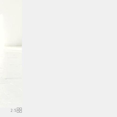
2
/
5