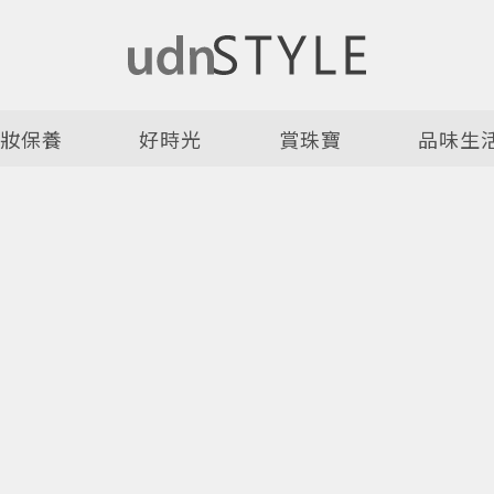
美妝保養
好時光
賞珠寶
品味生