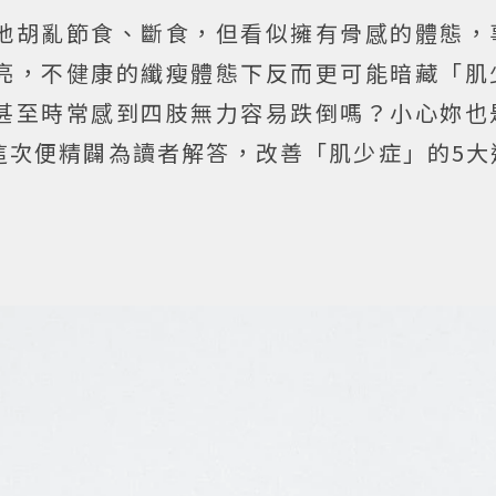
地胡亂節食、斷食，但看似擁有骨感的體態，
亮，不健康的纖瘦體態下反而更可能暗藏「肌
甚至時常感到四肢無力容易跌倒嗎？小心妳也
這次便精闢為讀者解答，改善「肌少症」的5大