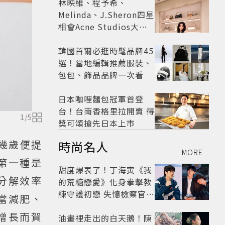
林映維、程予希、
Melinda、J.Sheron四星
相會Acne Studios大曬
北歐潮
韓國首爾必逛時髦品牌45
選！當地編輯推薦服裝、
包包、飾品品牌一次看
日本咖哩麵包冠軍首登
台！台南香格里拉開賣 得
1
/
5
獎可頌搶先日本上市
幾歲便提
時尚名人
MORE
第一種是
甜度爆表了！丁海寅《我
分解效率
的荒糖戀愛》化身拳擊教
練守護初戀 失憶檢察官×
當減肥、
假男友打造今夏必看小甜
增長而賀
劇
油畫裡走出的白天鵝！陳