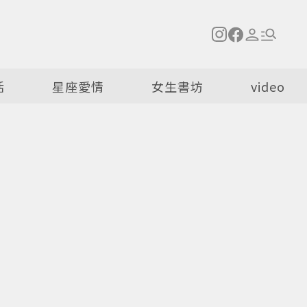
活
星座愛情
女生書坊
video