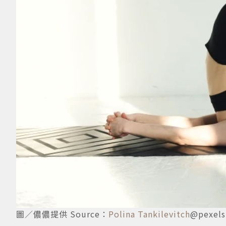
圖／儂儂提供 Source：
Polina Tankilevitch
@pexels