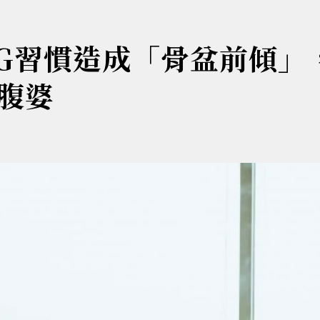
NG習慣造成「骨盆前傾」
腹婆