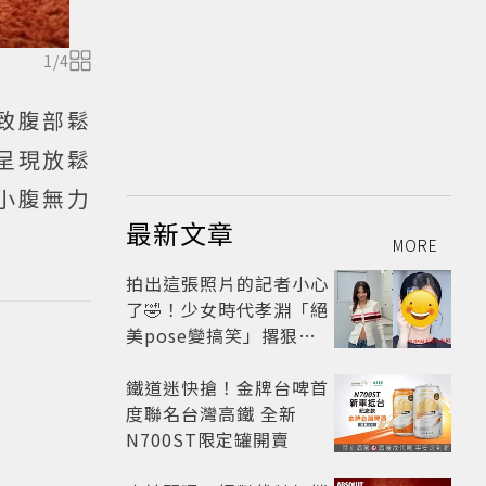
1
/
4
致腹部鬆
呈現放鬆
小腹無力
最新文章
MORE
拍出這張照片的記者小心
了🤣！少女時代孝淵「絕
美pose變搞笑」撂狠
話：把住址交出來
鐵道迷快搶！金牌台啤首
度聯名台灣高鐵 全新
N700ST限定罐開賣