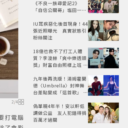
《不良一族尋愛記2》
「自信公關哥」塩田一馬
背景起底 街頭辣男翻身當
老闆
IU耳疾惡化後首現身！44
張近照曝光 真實狀態引
粉絲關注
18億也救不了打工人體
質？李浚赫「爽中樂透頭
獎」財富自由照樣上班 西
裝社畜帥出新高度
九年後再洗版！湯姆霍蘭
德〈Umbrella〉封神舞
台差點變成「這首歌」 造
型彩蛋、暖心故事一次公
2
/
4
開
偽單親4年半！安以軒低
調做公益 友人犯錯得捐
要打電腦
百萬才過關
除了會影