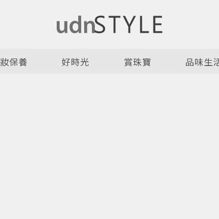
美妝保養
好時光
賞珠寶
品味生