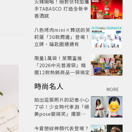
火辣開喝！絕對伏特加攜
手TABASCO 打造全新辛
香酒感
八色烤肉mini×葬送的芙
莉蓮「30款周邊」登場！
立牌、鑰匙圈通通有
限量1萬袋！萊爾富推
「2026中元普渡袋」精
選12款熱銷商品一袋搞定
時尚名人
MORE
拍出這張照片的記者小心
了🤣！少女時代孝淵「絕
美pose變搞笑」撂狠
話：把住址交出來
今夏戀綜神顏代表登場？