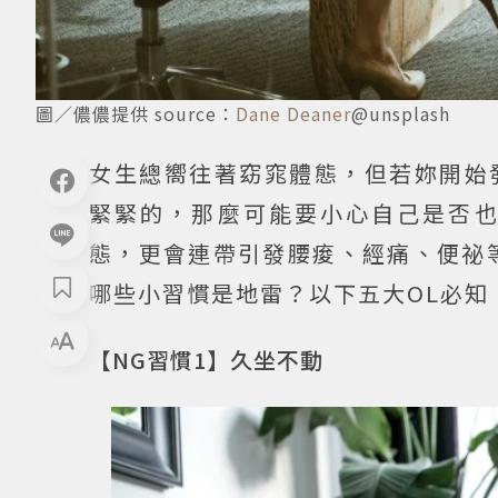
圖／儂儂提供 source：
Dane Deaner
@unsplash
女生總嚮往著窈窕體態，但若妳開始
緊緊的，那麼可能要小心自己是否
態，更會連帶引發腰痠、經痛、便祕
哪些小習慣是地雷？以下五大OL必知
【NG習慣1】久坐不動