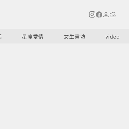
活
星座愛情
女生書坊
video