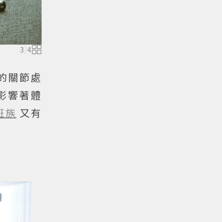
3
/
4
的關節處
影響著體
班族
又有