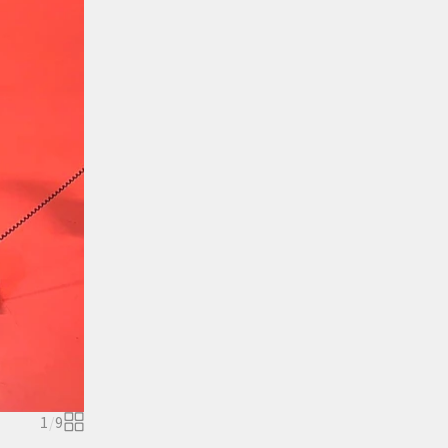
1
/
9