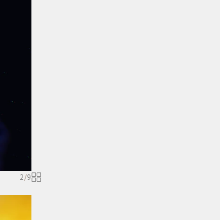
2
/
9