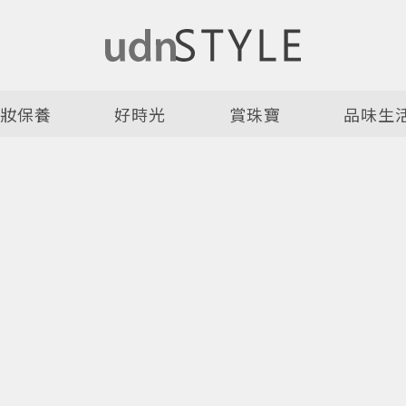
美妝保養
好時光
賞珠寶
品味生