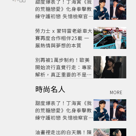
甜度爆表了！丁海寅《我
的荒糖戀愛》化身拳擊教
練守護初戀 失憶檢察官×
假男友打造今夏必看小甜
劇
勞力士 x 蒙特雷老爺車大
賽再度合作相伴25載 一
展熱情與夢想的本質
別再被1萬步制約！歐美
開始流行直覺行走：專家
解析，真正重要的不是步
數，而是「這件事」
時尚名人
MORE
甜度爆表了！丁海寅《我
的荒糖戀愛》化身拳擊教
練守護初戀 失憶檢察官×
假男友打造今夏必看小甜
劇
油畫裡走出的白天鵝！陳