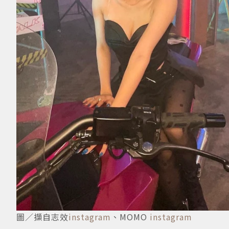
圖／擷自志效
instagram
、MOMO
instagram