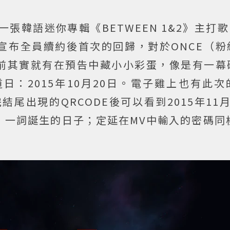
張韓語迷你專輯《BETWEEN 1&2》主打歌〈T
團體宣布全員續約後首次的回歸，對於ONCE（
前其實就有在預告中藏小小彩蛋，像是有一幕
的出道日：2015年10月20日。電子雞上也有此
尾出現的QRCODE後可以看到2015年11
E」一詞誕生的日子；定延在MV中輸入的密碼同