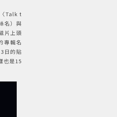
alk t
粉絲名）與
磁片上頭
次的專輯名
月3日的貼
樣也是15