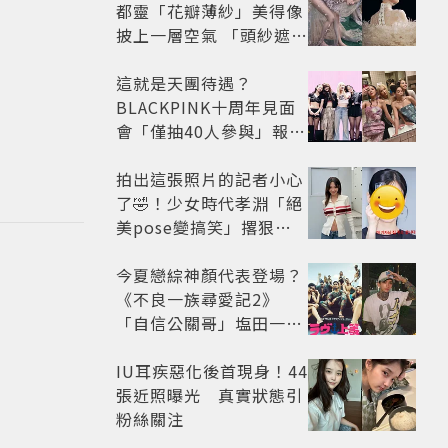
都靈「花瓣薄紗」美得像
披上一層空氣 「頭紗遮
面」玩出新花樣朦朧美感
太仙
這就是天團待遇？
BLACKPINK十周年見面
會「僅抽40人參與」報名
開始到截止僅9小時粉絲
怒了😡
拍出這張照片的記者小心
了🤣！少女時代孝淵「絕
美pose變搞笑」撂狠
話：把住址交出來
今夏戀綜神顏代表登場？
《不良一族尋愛記2》
「自信公關哥」塩田一馬
背景起底 街頭辣男翻身當
老闆
IU耳疾惡化後首現身！44
張近照曝光 真實狀態引
粉絲關注