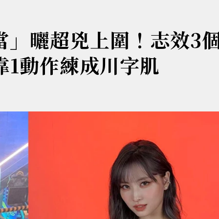
擔當」曬超兇上圍！志效3
靠1動作練成川字肌