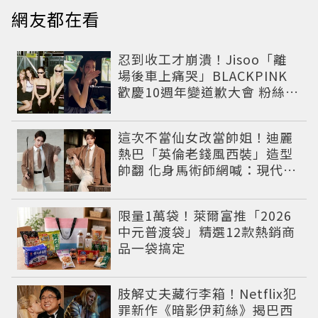
網友都在看
忍到收工才崩潰！Jisoo「離
場後車上痛哭」BLACKPINK
歡慶10週年變道歉大會 粉絲看
了超心疼
這次不當仙女改當帥姐！迪麗
熱巴「英倫老錢風西裝」造型
帥翻 化身馬術師網喊：現代版
李長歌
限量1萬袋！萊爾富推「2026
中元普渡袋」精選12款熱銷商
品一袋搞定
肢解丈夫藏行李箱！Netflix犯
罪新作《暗影伊莉絲》揭巴西