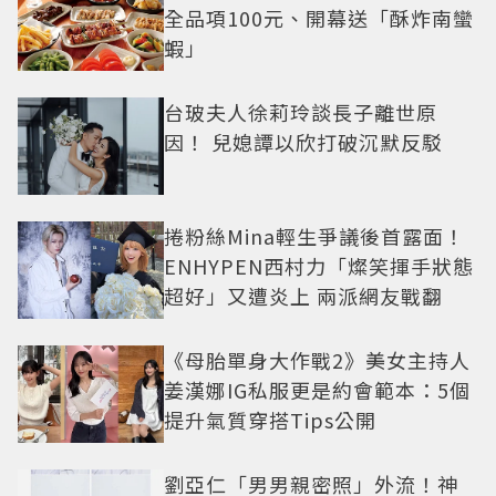
全品項100元、開幕送「酥炸南蠻
蝦」
台玻夫人徐莉玲談長子離世原
因！ 兒媳譚以欣打破沉默反駁
捲粉絲Mina輕生爭議後首露面！
ENHYPEN西村力「燦笑揮手狀態
超好」又遭炎上 兩派網友戰翻
《母胎單身大作戰2》美女主持人
姜漢娜IG私服更是約會範本：5個
提升氣質穿搭Tips公開
劉亞仁「男男親密照」外流！神