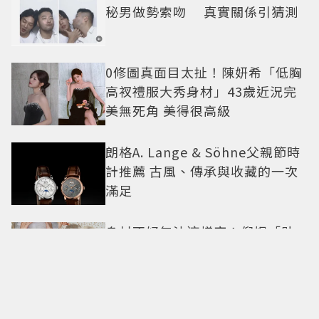
秘男做勢索吻 真實關係引猜測
0修圖真面目太扯！陳妍希「低胸
高衩禮服大秀身材」43歲近況完
美無死角 美得很高級
朗格A. Lange & Söhne父親節時
計推薦 古風、傳承與收藏的一次
滿足
身材不好無法這樣穿！倪妮「貼
身洋裝曲線一覽無遺」38歲尺度
全開 帥氣又火辣散發獨特魅力
美神降臨華山！TWICE MINA首度