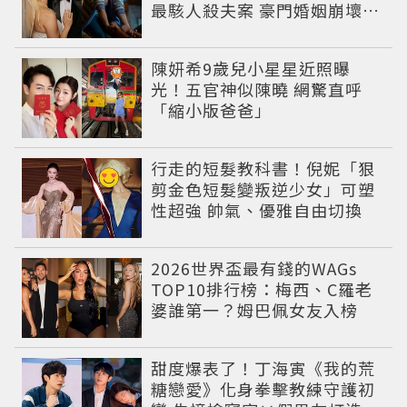
最駭人殺夫案 豪門婚姻崩壞釀
致命慘劇
陳妍希9歲兒小星星近照曝
光！五官神似陳曉 網驚直呼
「縮小版爸爸」
行走的短髮教科書！倪妮「狠
剪金色短髮變叛逆少女」可塑
性超強 帥氣、優雅自由切換
2026世界盃最有錢的WAGs
TOP10排行榜：梅西、C羅老
婆誰第一？姆巴佩女友入榜
甜度爆表了！丁海寅《我的荒
糖戀愛》化身拳擊教練守護初