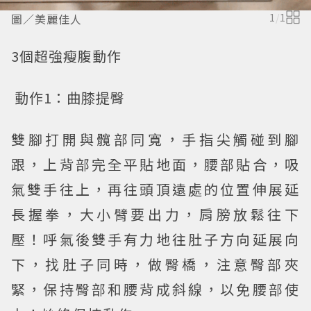
圖／美麗佳人
1
/
1
3
個超強瘦腹動作
動作1
：曲膝提臀
雙腳打開與髖部同寬，手指尖觸碰到腳
跟，上背部完全平貼地面，腰部貼合，吸
氣雙手往上，再往頭頂遠處的位置伸展延
長握拳，大小臂要出力，肩膀放鬆往下
壓！呼氣後雙手有力地往肚子方向延展向
下，找肚子同時，做臀橋，注意臀部夾
緊，保持臀部和腰背成斜線，以免腰部使