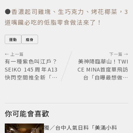
●
香濃起司雞塊、生巧克力、烤花椰菜，3
道嘴饞必吃的低脂零食做法來了！
運動
瘦身
← 上一篇
下一篇 →
有一種紫色叫江戶？
美神降臨華山！TWI
SEIKO 145周年A13
CE MINA首度單飛訪
快閃空間推全新「江
台「自曝最想做這
戶紫」限量表
事」360度0死角美貌
保養祕訣一次公開
你可能會喜歡
獨／台中人氣日料「美滿小料