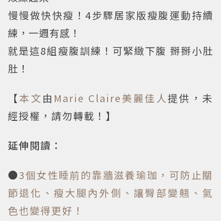
慢慢做快快瘦！4步驟居家版瘦腹運動持續
練，一週有感！
就是這8組瘦腹訓練！可緊緻下腹 掰掰小肚
肚！
【
本文
由
Marie Claire美麗佳人
提供，未
經授權，請勿轉載！】
延伸閱讀：
●
3個女性睡前的靠牆滋養瑜珈，可防止關
節退化、瘦大腿內外側、讓臀部變翹、氣
色也變得更好！