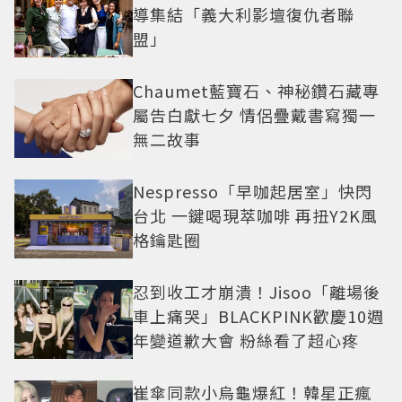
導集結「義大利影壇復仇者聯
盟」
Chaumet藍寶石、神秘鑽石藏專
屬告白獻七夕 情侶疊戴書寫獨一
無二故事
Nespresso「早咖起居室」快閃
台北 一鍵喝現萃咖啡 再扭Y2K風
格鑰匙圈
忍到收工才崩潰！Jisoo「離場後
車上痛哭」BLACKPINK歡慶10週
年變道歉大會 粉絲看了超心疼
崔傘同款小烏龜爆紅！韓星正瘋