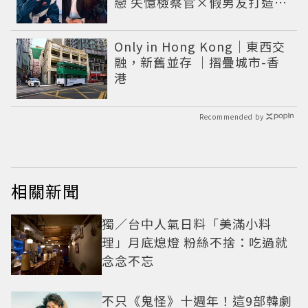
戀 失憶檢察官×假男友打造今
夏必看小甜劇
Only in Hong Kong｜東西交
融，新舊並存 ｜摺疊城市-香
港
Recommended by
相關新聞
獨／台中人氣日料「美滿小料
理」月底熄燈 粉絲不捨：吃過就
念念不忘
不只《鬼怪》十週年！這9部韓劇