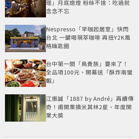
理」月底熄燈 粉絲不捨：吃過就
念念不忘
Nespresso「早咖起居室」快閃
台北 一鍵喝現萃咖啡 再扭Y2K風
格鑰匙圈
台中第一間「鳥貴族」要來了！
全品項100元、開幕送「酥炸南蠻
蝦」
江振誠「1887 by André」再續傳
奇！甫開業摘米其林2星、年度開
業大獎