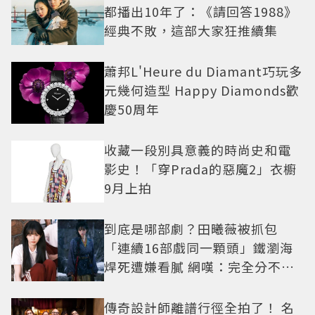
都播出10年了：《請回答1988》
經典不敗，這部大家狂推續集
蕭邦L'Heure du Diamant巧玩多
元幾何造型 Happy Diamonds歡
慶50周年
收藏一段別具意義的時尚史和電
影史！「穿Prada的惡魔2」衣櫥
9月上拍
到底是哪部劇？田曦薇被抓包
「連續16部戲同一顆頭」鐵瀏海
焊死遭嫌看膩 網嘆：完全分不出
角色
傳奇設計師離譜行徑全拍了！ 名