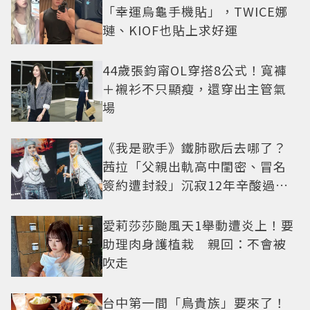
「幸運烏龜手機貼」，TWICE娜
璉、KIOF也貼上求好運
44歲張鈞甯OL穿搭8公式！寬褲
＋襯衫不只顯瘦，還穿出主管氣
場
《我是歌手》鐵肺歌后去哪了？
茜拉「父親出軌高中閨密、冒名
簽約遭封殺」沉寂12年辛酸過往
曝光
愛莉莎莎颱風天1舉動遭炎上！要
助理肉身護植栽 親回：不會被
吹走
台中第一間「鳥貴族」要來了！