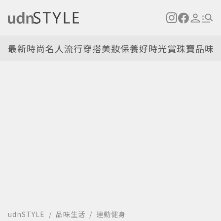
最新
時尚名人
流行穿搭
美妝保養
好時光
賞珠寶
品味
udnSTYLE
品味生活
運動健身