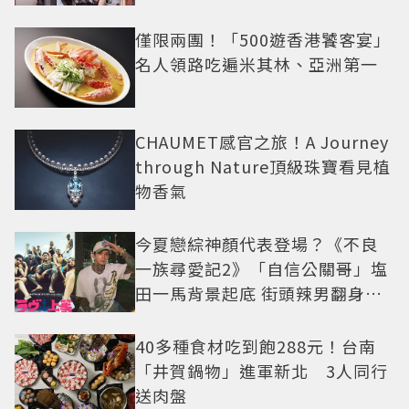
僅限兩團！「500遊香港饕客宴」
名人領路吃遍米其林、亞洲第一
CHAUMET感官之旅！A Journey
through Nature頂級珠寶看見植
物香氣
今夏戀綜神顏代表登場？《不良
一族尋愛記2》「自信公關哥」塩
田一馬背景起底 街頭辣男翻身當
老闆
40多種食材吃到飽288元！台南
「井賀鍋物」進軍新北 3人同行
送肉盤