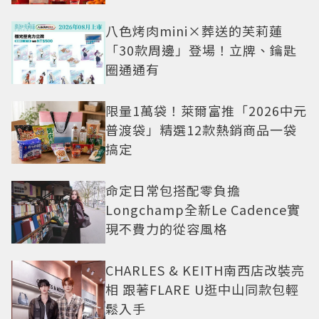
八色烤肉mini×葬送的芙莉蓮
「30款周邊」登場！立牌、鑰匙
圈通通有
限量1萬袋！萊爾富推「2026中元
普渡袋」精選12款熱銷商品一袋
搞定
命定日常包搭配零負擔
Longchamp全新Le Cadence實
現不費力的從容風格
CHARLES & KEITH南西店改裝亮
相 跟著FLARE U逛中山同款包輕
鬆入手