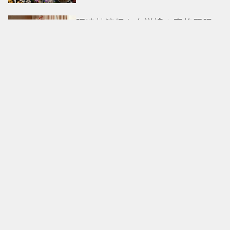
張凌赫演繹七夕送禮！寶格麗限
定款B.zero1粉紅色項鍊甜蜜告白
La Rose系列復刻絨布玫瑰
Roger Vivier 2026秋冬新品 繁花
不褪
迪麗熱巴、宋威龍神仙顏值同
框！MIKIMOTO頂級珠寶北京亞
洲首展
IU耳疾惡化後首現身！44張近照
曝光 真實狀態引粉絲關注