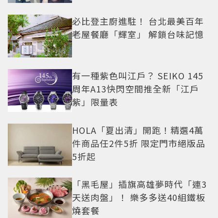
必比登主廚進駐！ 台北最美百年
老屋餐廳「輝室」 解鎖台味記憶
有一種紫色叫江戶？ SEIKO 145
周年A13快閃空間推全新「江戶
紫」限量表
HOLA「夏出清」開跑！精選4萬
件商品任2件5折 限定門市絕版品
5折起
「黑毛屋」插旗高雄夢時代「連3
天送肉盤」！ 樂多多送40組鐵板
燒套餐