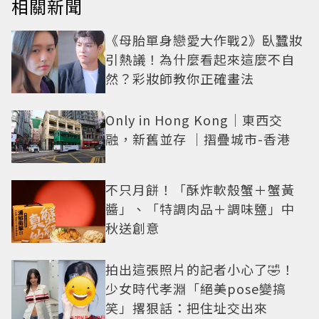
相關新聞
《母胎單身戀愛大作戰2》臥蠶妝
引熱議！為什麼看起來這麼不自
然？彩妝師教你正確畫法
Only in Hong Kong｜東西交
融，新舊並存 ｜摺疊城市-香港
不只月餅！「酥炸軟殼蟹＋蟹黃
醬」、「特調肉品＋調味鹽」中
秋送創意
拍出這張照片的記者小心了🤣！
少女時代孝淵「絕美pose變搞
笑」撂狠話：把住址交出來