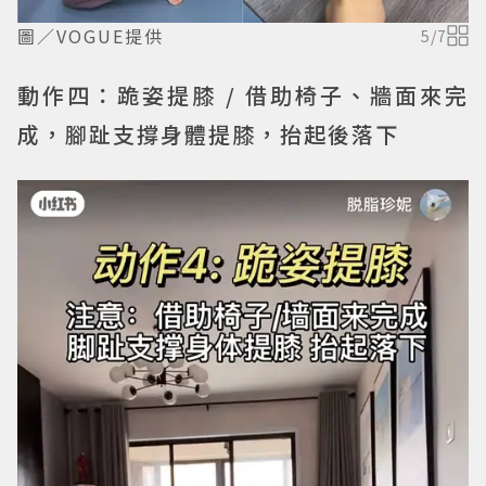
圖／VOGUE提供
5
/
7
動作四：跪姿提膝 / 借助椅子、牆面來完
成，腳趾支撐身體提膝，抬起後落下