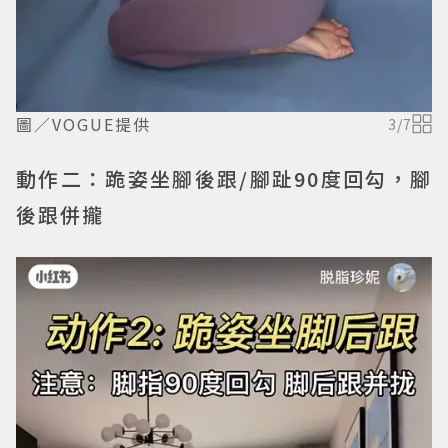
圖／VOGUE提供
3
/
7
動作二：跪姿坐腳後跟/腳趾90度回勾，腳
後跟併攏