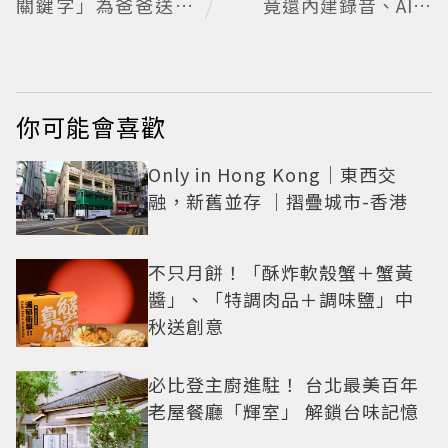
關鍵字」為爸爸送上
竟還內建錄音、AI會
歡樂祝福
議摘要功能
你可能會喜歡
Only in Hong Kong｜東西交
融，新舊並存 ｜摺疊城市-香港
不只月餅！「酥炸軟殼蟹＋蟹黃
醬」、「特調肉品＋調味鹽」中
秋送創意
必比登主廚進駐！ 台北最美百年
老屋餐廳「輝室」 解鎖台味記憶