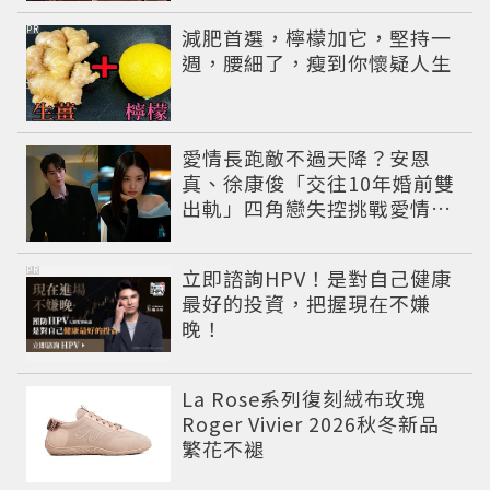
PR
減肥首選，檸檬加它，堅持一
週，腰細了，瘦到你懷疑人生
愛情長跑敵不過天降？安恩
真、徐康俊「交往10年婚前雙
出軌」四角戀失控挑戰愛情底
線
PR
立即諮詢HPV！是對自己健康
最好的投資，把握現在不嫌
晚！
La Rose系列復刻絨布玫瑰
Roger Vivier 2026秋冬新品
繁花不褪