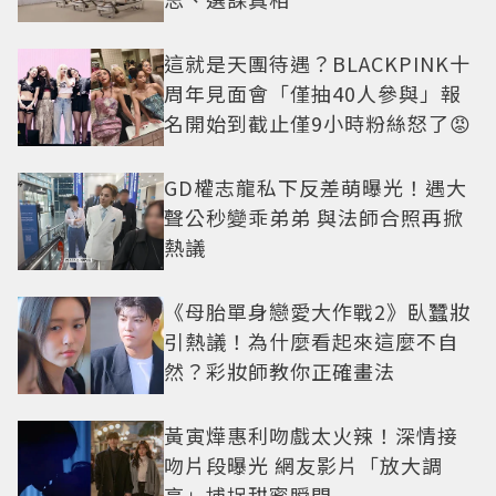
這就是天團待遇？BLACKPINK十
周年見面會「僅抽40人參與」報
名開始到截止僅9小時粉絲怒了😡
GD權志龍私下反差萌曝光！遇大
聲公秒變乖弟弟 與法師合照再掀
熱議
《母胎單身戀愛大作戰2》臥蠶妝
引熱議！為什麼看起來這麼不自
然？彩妝師教你正確畫法
黃寅燁惠利吻戲太火辣！深情接
吻片段曝光 網友影片「放大調
亮」捕捉甜蜜瞬間