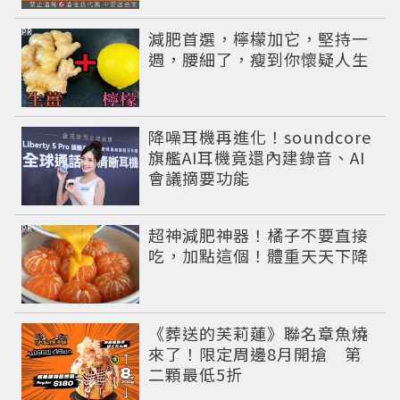
PR
減肥首選，檸檬加它，堅持一
週，腰細了，瘦到你懷疑人生
降噪耳機再進化！soundcore
旗艦AI耳機竟還內建錄音、AI
會議摘要功能
PR
超神減肥神器！橘子不要直接
吃，加點這個！體重天天下降
《葬送的芙莉蓮》聯名章魚燒
來了！限定周邊8月開搶 第
二顆最低5折