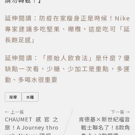
延伸閱讀：防疫在家瘦身正是時候！Nike
專家建議多吃堅果、橄欖，這麼吃可「延
長飽足感」
延伸閱讀：「原始人飲食法」是什麼？優
缺點一次看，少糖、少加工是重點，多運
動、多喝水很重要
按摩
水腫
← 上一篇
下一篇 →
CHAUMET感官之
肯德基×新世紀福音
旅！A Journey thro
戰士聯名了！8款角