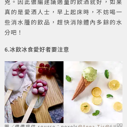
兇。因此儂編建議適量的飲酒就好，如果
真的是愛酒人士，早上起床時，不妨喝一
些消水腫的飲品，趕快消除體內多餘的水
分吧！
6.冰飲冰食愛好者要注意
圖／儂儂提供 source：pexels
@Anna Tis
@
6
/
6