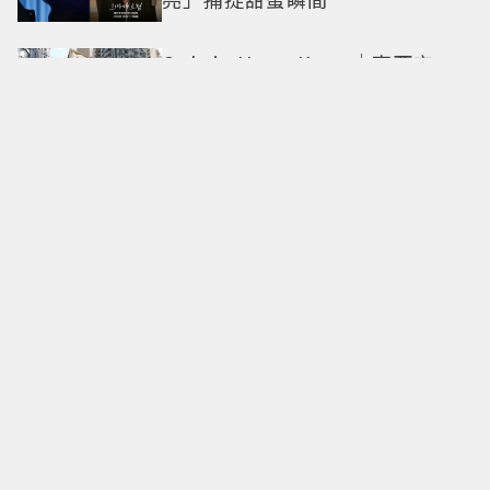
Only in Hong Kong｜東西交
融，新舊並存 ｜摺疊城市-香港
不只月餅！「酥炸軟殼蟹＋蟹黃
醬」、「特調肉品＋調味鹽」中
秋送創意
拍出這張照片的記者小心了🤣！
少女時代孝淵「絕美pose變搞
笑」撂狠話：把住址交出來
必比登主廚進駐！ 台北最美百年
老屋餐廳「輝室」 解鎖台味記憶