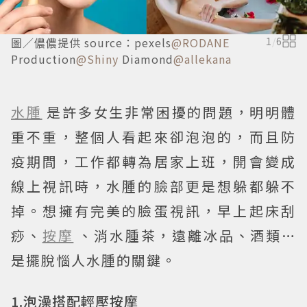
圖／儂儂提供 source：pexels
@RODANE
1
/
6
Production
@Shiny
Diamond
@allekana
水腫
是許多女生非常困擾的問題，明明體
重不重，整個人看起來卻泡泡的，而且防
疫期間，工作都轉為居家上班，開會變成
線上視訊時，水腫的臉部更是想躲都躲不
掉。想擁有完美的臉蛋視訊，早上起床刮
痧、
按摩
、消水腫茶，遠離冰品、酒類…
是擺脫惱人水腫的關鍵。
1.泡澡搭配輕壓按摩