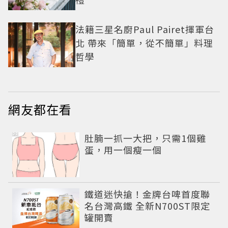
法籍三星名廚Paul Pairet揮軍台
北 帶來「簡單，從不簡單」料理
哲學
網友都在看
PR
肚腩一抓一大把，只需1個雞
蛋，用一個瘦一個
鐵道迷快搶！金牌台啤首度聯
名台灣高鐵 全新N700ST限定
罐開賣