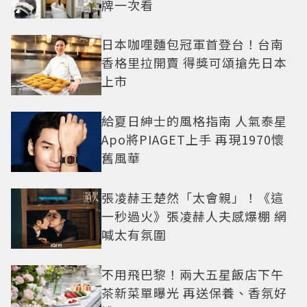
牌一次看
日本咖哩麵包冠軍首登台！台南
香格里拉開賣 得獎可頌搶先日本
上市
給夏日紳士的風格指南 人氣泰星
Apo將PIAGET上手 再現1970懷
舊風華
張凌赫王楚然「太會親」！《這
一秒過火》張凌赫人夫感爆棚 網
喊太有氛圍
不用飛巴黎！兩大五星飯店下午
茶新菜單曝光 再送保養、香氛好