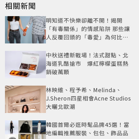
相關新聞
明知道不快樂卻離不開！揭開
「有毒關係」的情感陷阱 那些讓
人反覆回頭的「毒愛」為何比菸
還難戒？
中秋送禮新戰場！法式甜點、北
海道乳酪搶市 爆紅檸檬蛋糕熱
銷破萬顆
林映維、程予希、Melinda、
J.Sheron四星相會Acne Studios
大曬北歐潮
韓國首爾必逛時髦品牌45選！當
地編輯推薦服裝、包包、飾品品