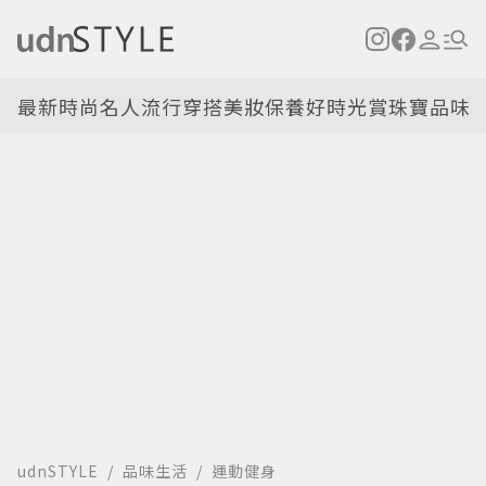
最新
時尚名人
流行穿搭
美妝保養
好時光
賞珠寶
品味
udnSTYLE
品味生活
運動健身