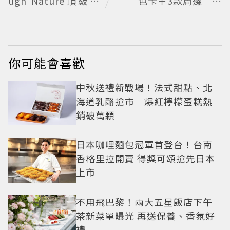
ugh Nature頂級珠
色卡＋3款周邊 還
寶看見植物香氣
有聯名沾醬
你可能會喜歡
中秋送禮新戰場！法式甜點、北
海道乳酪搶市 爆紅檸檬蛋糕熱
銷破萬顆
日本咖哩麵包冠軍首登台！台南
香格里拉開賣 得獎可頌搶先日本
上市
不用飛巴黎！兩大五星飯店下午
茶新菜單曝光 再送保養、香氛好
禮