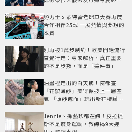
小甜劇
勞力士 x 蒙特雷老爺車大賽再度
合作相伴25載 一展熱情與夢想的
本質
別再被1萬步制約！歐美開始流行
直覺行走：專家解析，真正重要
的不是步數，而是「這件事」
油畫裡走出的白天鵝！陳都靈
「花瓣薄紗」美得像披上一層空
氣 「頭紗遮面」玩出新花樣朦朧
美感太仙
Jennie、孫藝珍都在練！皮拉提
斯不是瘦身運動，教練揭9大迷
思、選課真相