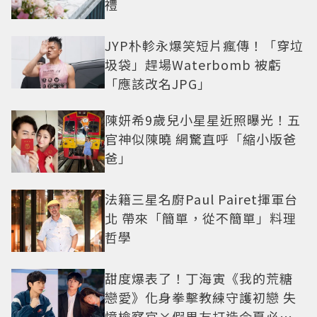
禮
JYP朴軫永爆笑短片瘋傳！「穿垃
圾袋」趕場Waterbomb 被虧
「應該改名JPG」
陳妍希9歲兒小星星近照曝光！五
官神似陳曉 網驚直呼「縮小版爸
爸」
法籍三星名廚Paul Pairet揮軍台
北 帶來「簡單，從不簡單」料理
哲學
甜度爆表了！丁海寅《我的荒糖
戀愛》化身拳擊教練守護初戀 失
憶檢察官×假男友打造今夏必看