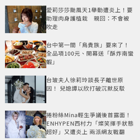
愛莉莎莎颱風天1舉動遭炎上！要
助理肉身護植栽 親回：不會被
吹走
台中第一間「鳥貴族」要來了！
全品項100元、開幕送「酥炸南蠻
蝦」
台玻夫人徐莉玲談長子離世原
因！ 兒媳譚以欣打破沉默反駁
捲粉絲Mina輕生爭議後首露面！
ENHYPEN西村力「燦笑揮手狀態
超好」又遭炎上 兩派網友戰翻