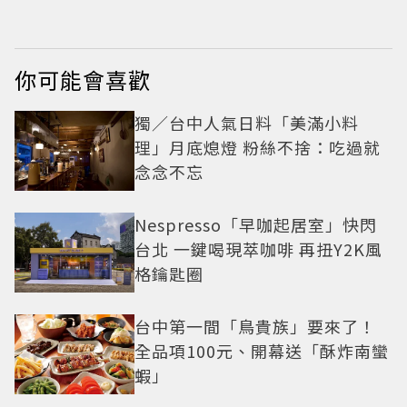
6.1%超第一季開紅盤
你可能會喜歡
獨／台中人氣日料「美滿小料
理」月底熄燈 粉絲不捨：吃過就
念念不忘
Nespresso「早咖起居室」快閃
台北 一鍵喝現萃咖啡 再扭Y2K風
格鑰匙圈
台中第一間「鳥貴族」要來了！
全品項100元、開幕送「酥炸南蠻
蝦」