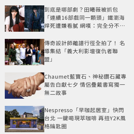
到底是哪部劇？田曦薇被抓包
「連續16部戲同一顆頭」鐵瀏海
焊死遭嫌看膩 網嘆：完全分不出
角色
傳奇設計師離譜行徑全拍了！ 名
導集結「義大利影壇復仇者聯
盟」
Chaumet藍寶石、神秘鑽石藏專
屬告白獻七夕 情侶疊戴書寫獨一
無二故事
Nespresso「早咖起居室」快閃
台北 一鍵喝現萃咖啡 再扭Y2K風
格鑰匙圈