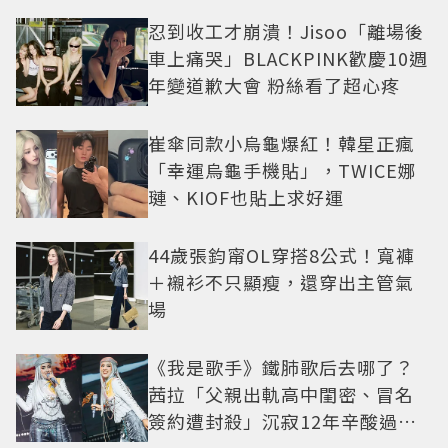
忍到收工才崩潰！Jisoo「離場後
車上痛哭」BLACKPINK歡慶10週
年變道歉大會 粉絲看了超心疼
崔傘同款小烏龜爆紅！韓星正瘋
「幸運烏龜手機貼」，TWICE娜
璉、KIOF也貼上求好運
44歲張鈞甯OL穿搭8公式！寬褲
＋襯衫不只顯瘦，還穿出主管氣
場
《我是歌手》鐵肺歌后去哪了？
茜拉「父親出軌高中閨密、冒名
簽約遭封殺」沉寂12年辛酸過往
曝光