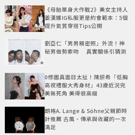
《母胎單身大作戰2》美女主持人
姜漢娜IG私服更是約會範本：5個
提升氣質穿搭Tips公開
劉亞仁「男男親密照」外流！神
秘男做勢索吻 真實關係引猜測
0修圖真面目太扯！陳妍希「低胸
高衩禮服大秀身材」43歲近況完
美無死角 美得很高級
朗格A. Lange & Söhne父親節時
計推薦 古風、傳承與收藏的一次
滿足