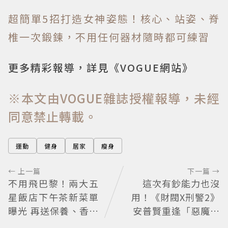
超簡單5招打造女神姿態！核心、站姿、脊
椎一次鍛鍊，不用任何器材隨時都可練習
更多精彩報導，詳見《VOGUE網站》
※本文由VOGUE雜誌授權報導，未經
同意禁止轉載。
運動
健身
居家
瘦身
← 上一篇
下一篇 →
不用飛巴黎！兩大五
這次有鈔能力也沒
星飯店下午茶新菜單
用！《財閥X刑警2》
曝光 再送保養、香氛
安普賢重逢「惡魔教
好禮
官」鄭恩彩 首播收視