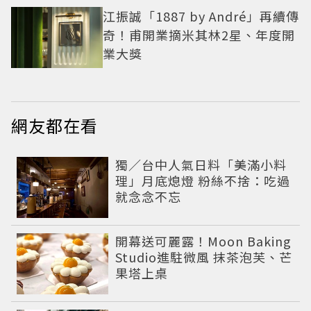
江振誠「1887 by André」再續傳
奇！甫開業摘米其林2星、年度開
業大獎
網友都在看
獨／台中人氣日料「美滿小料
理」月底熄燈 粉絲不捨：吃過
就念念不忘
開幕送可麗露！Moon Baking
Studio進駐微風 抹茶泡芙、芒
果塔上桌