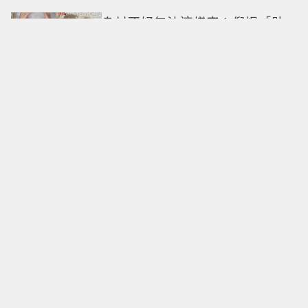
身材不好無法這樣穿！倪妮「貼
身洋裝曲線一覽無遺」38歲尺度
全開 帥氣又火辣散發獨特魅力
美神降臨華山！TWICE MINA首度
單飛訪台「自曝最想做這事」360
度0死角美貌保養祕訣一次公開
重返1959經典設計！Longines浪
琴Legend Diver 59潛水表 復刻
懷舊
當「永遠愛我」成為最可怕的願
望！一起揭密《愛你致死不渝》
「一願柳」背後的失控愛情與爆
紅之路