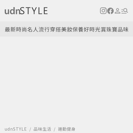
最新
時尚名人
流行穿搭
美妝保養
好時光
賞珠寶
品味
udnSTYLE
品味生活
運動健身