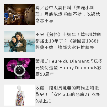
獨／台中人氣日料「美滿小料
理」月底熄燈 粉絲不捨：吃過就
念念不忘
不只《鬼怪》十週年！這9部韓劇
都播出10年了：《請回答1988》
經典不敗，這部大家狂推續集
蕭邦L'Heure du Diamant巧玩多
元幾何造型 Happy Diamonds歡
慶50周年
收藏一段別具意義的時尚史和電
影史！「穿Prada的惡魔2」衣櫥
9月上拍