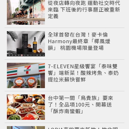
從夜店轉向夜跑 運動社交時代
來臨 下班後的行事曆正被重新
定義
全球首發在台灣！麥卡倫
Harmony最終章「椰風煖
韻」 桃園機場限量登場
7-ELEVEN星級饗宴「泰味雙
饗」端新菜！酸辣烤魚、泰奶
提拉米蘇快嘗鮮
台中第一間「鳥貴族」要來
了！全品項100元、開幕送
「酥炸南蠻蝦」