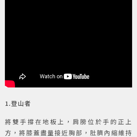
1.登山者
將雙手撐在地板上，肩膀位於手的正上
方，將膝蓋盡量接近胸部，肚臍內縮維持