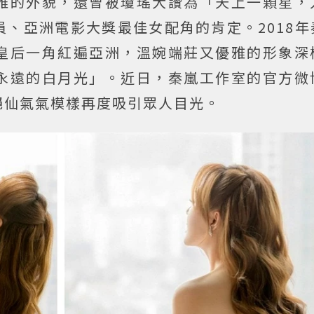
雅的外貌，還曾被瓊瑤大讚為「天上一顆星，
、亞洲電影大獎最佳女配角的肯定。2018年
皇后一角紅遍亞洲，溫婉端莊又優雅的形象深
永遠的白月光」。近日，秦嵐工作室的官方微
絕仙氣氣模樣再度吸引眾人目光。