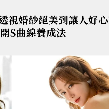
透視婚紗絕美到讓人好心
公開S曲線養成法