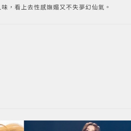
人味，看上去性感嫵媚又不失夢幻仙氣。