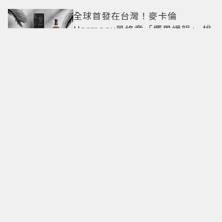
全球首發在台灣！麥卡倫
Harmony最終章「椰風煖韻」 桃
園機場限量登場
東野圭吾神作翻拍！「嫌犯家
人、被害人遺族聯手」命案真相
竟動搖 《天使與蝙蝠》超越懸
疑框架展開
《不良一族尋愛記2》新主持
Awich什麼來頭？前夫被槍殺、家
裡被槍掃射 人生經歷比參演者還
抓馬！
這也太不像了！傑森史塔森「巨
型充氣人偶分身」看了只想說：
蛤？ 驚喜連本尊都吐槽