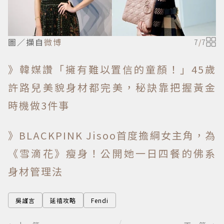
圖／擷自
微博
7
/
7
》韓媒讚「擁有難以置信的童顏！」45歲
許路兒美貌身材都完美，秘訣靠把握黃金
時機做3件事
》BLACKPINK Jisoo首度擔綱女主角，為
《雪滴花》瘦身！公開她一日四餐的佛系
身材管理法
吳謹言
延禧攻略
Fendi