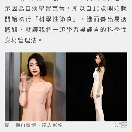
示因為自幼學習芭蕾，所以自10歲開始就
開始執行「科學性節食」，進而養出易瘦
體態，就讓我們一起學習吳謹言的科學性
身材管理法。
圖／擷自
微博
、達志影像
3
/
7