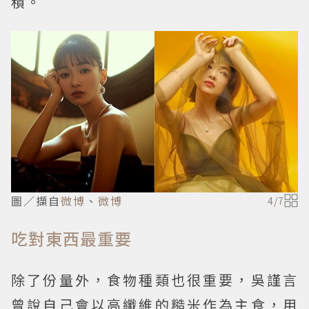
積。
圖／擷自
微博
、
微博
4
/
7
吃對東西最重要
除了份量外，食物種類也很重要，吳謹言
曾說自己會以高纖維的糙米作為主食，用