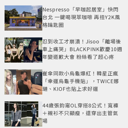
Nespresso「早咖起居室」快閃
台北 一鍵喝現萃咖啡 再扭Y2K風
格鑰匙圈
忍到收工才崩潰！Jisoo「離場後
車上痛哭」BLACKPINK歡慶10週
年變道歉大會 粉絲看了超心疼
崔傘同款小烏龜爆紅！韓星正瘋
「幸運烏龜手機貼」，TWICE娜
璉、KIOF也貼上求好運
44歲張鈞甯OL穿搭8公式！寬褲
＋襯衫不只顯瘦，還穿出主管氣
場