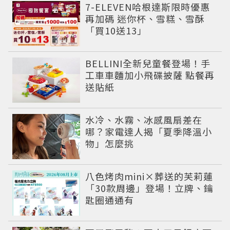
7-ELEVEN哈根達斯限時優惠
再加碼 迷你杯、雪糕、雪酥
「買10送13」
BELLINI全新兒童餐登場！手
工車車麵加小飛碟披薩 點餐再
送貼紙
水冷、水霧、冰感風扇差在
哪？家電達人揭「夏季降溫小
物」怎麼挑
八色烤肉mini×葬送的芙莉蓮
「30款周邊」登場！立牌、鑰
匙圈通通有