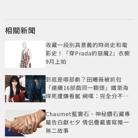
相關新聞
收藏一段別具意義的時尚史和電
影史！「穿Prada的惡魔2」衣櫥
9月上拍
到底是哪部劇？田曦薇被抓包
「連續16部戲同一顆頭」鐵瀏海
焊死遭嫌看膩 網嘆：完全分不出
角色
Chaumet藍寶石、神秘鑽石藏專
屬告白獻七夕 情侶疊戴書寫獨一
無二故事