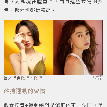
會立刻顯現在體重上，而且這些食物的熱
量、糖分也都比較高。
圖／擷自
微博
、
微博
6
/
7
維持運動的習慣
飲食控管+運動絕對是減肥的不二法門，吳