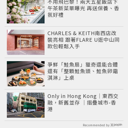
不用飛巴黎！兩大五星飯店下
午茶新菜單曝光 再送保養、香
氛好禮
CHARLES & KEITH南西店改
裝亮相 跟著FLARE U逛中山同
款包輕鬆入手
爭鮮「鮭魚扇」獵奇還能合體
還有「整顆鮭魚頭、鮭魚卵霜
淇淋」上桌
Only in Hong Kong｜東西交
融，新舊並存 ｜摺疊城市-香
港
Recommended by