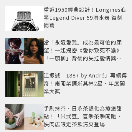
重返1959經典設計！Longines浪
琴Legend Diver 59潛水表 復刻
懷舊
當「永遠愛我」成為最可怕的願
望！一起揭密《愛你致死不渝》
「一願柳」背後的失控愛情與爆
紅之路
江振誠「1887 by André」再續傳
奇！甫開業摘米其林2星、年度開
業大獎
手刷抹茶、日系茶韻化為療癒甜
點！「米弎豆」夏季茶季開跑，
快閃店限定茶飲清爽登場