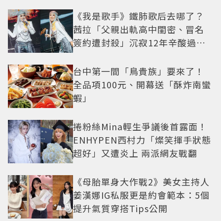
《我是歌手》鐵肺歌后去哪了？
茜拉「父親出軌高中閨密、冒名
簽約遭封殺」沉寂12年辛酸過往
曝光
台中第一間「鳥貴族」要來了！
全品項100元、開幕送「酥炸南蠻
蝦」
捲粉絲Mina輕生爭議後首露面！
ENHYPEN西村力「燦笑揮手狀態
超好」又遭炎上 兩派網友戰翻
《母胎單身大作戰2》美女主持人
姜漢娜IG私服更是約會範本：5個
提升氣質穿搭Tips公開