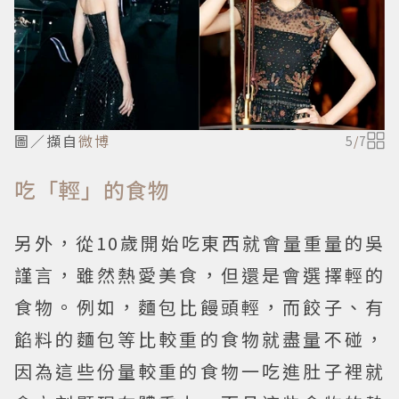
圖／擷自
微博
5
/
7
吃「輕」的食物
另外，從10歲開始吃東西就會量重量的吳
謹言，雖然熱愛美食，但還是會選擇輕的
食物。例如，麵包比饅頭輕，而餃子、有
餡料的麵包等比較重的食物就盡量不碰，
因為這些份量較重的食物一吃進肚子裡就