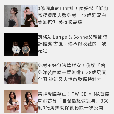
0修圖真面目太扯！陳妍希「低胸
高衩禮服大秀身材」43歲近況完
美無死角 美得很高級
朗格A. Lange & Söhne父親節時
計推薦 古風、傳承與收藏的一次
滿足
身材不好無法這樣穿！倪妮「貼
身洋裝曲線一覽無遺」38歲尺度
全開 帥氣又火辣散發獨特魅力
美神降臨華山！TWICE MINA首度
單飛訪台「自曝最想做這事」360
度0死角美貌保養祕訣一次公開