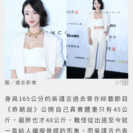
圖／達志影像
2
/
7
身高165公分的吳謹言過去曾在綜藝節目
《奇葩說》公開自己真實體重只有45公
斤，最胖也才48公斤，難怪從出道至今就
一直給人纖瘦骨感的形象，而吳謹言也表