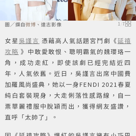
圖／擷自
微博
、達志影像
1
/
7
女星
吳謹言
憑藉高人氣話題宮鬥劇《
延禧
攻略
》中敢愛敢恨、聰明霸氣的魏瓔珞一
角，成功走紅，即使該劇已經完結近四
年，人氣依舊。近日，吳謹言出席中國費
加羅風尚盛典，她以一身FENDI 2021春夏
純白套裝現身，大走俐落性感路線，自一
票華麗禮服中脫穎而出，獲得網友盛讚，
直呼「太帥了」。
因《延禧攻略》爆紅的吳謹言擁有小巧巴