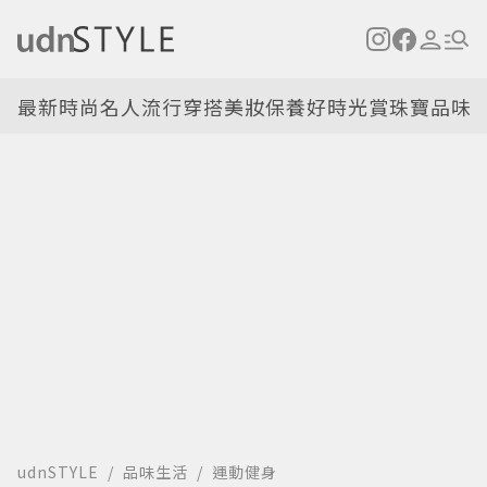
最新
時尚名人
流行穿搭
美妝保養
好時光
賞珠寶
品味
udnSTYLE
品味生活
運動健身