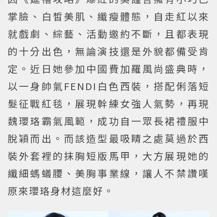
掌臉、白皙美肌、纖瘦體態，自走紅以來
就戲劇、綜藝、活動邀約不斷，且都表現
的十分出色，無論演技還是外貌都備受肯
定。近日她參加中國費加羅風尚盛典時，
以一身帥氣FENDI白色西裝，搭配俐落短
髮征戰紅毯，展現幹練女強人氣勢，再現
魏瓔珞霸氣風範，成功自一眾長裙禮服中
脫穎而出。而該造型最吸睛之處莫過於西
裝外套裡的抹胸短版馬甲，大方展現她的
纖細螞蟻腰、美胸事業線，讓人不禁讚嘆
原來瓔珞身材這麼好。