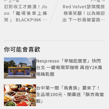
← 上一篇
下一篇 →
忍到收工才崩潰！Jis
Red Velvet瑟琪獨旅
oo「離場後車上痛
糗事笑翻！以為被認
哭」BLACKPINK歡
出 下一秒竟被當路人
慶10週年變道歉大會
幫忙拍照
粉絲看了超心疼
你可能會喜歡
Nespresso「早咖起居室」快閃
台北 一鍵喝現萃咖啡 再扭Y2K風
格鑰匙圈
台中第一間「鳥貴族」要來了！
全品項100元、開幕送「酥炸南蠻
蝦」