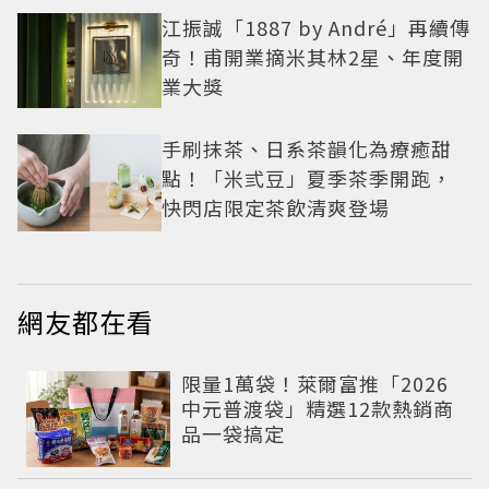
江振誠「1887 by André」再續傳
奇！甫開業摘米其林2星、年度開
業大獎
手刷抹茶、日系茶韻化為療癒甜
點！「米弎豆」夏季茶季開跑，
快閃店限定茶飲清爽登場
網友都在看
限量1萬袋！萊爾富推「2026
中元普渡袋」精選12款熱銷商
品一袋搞定