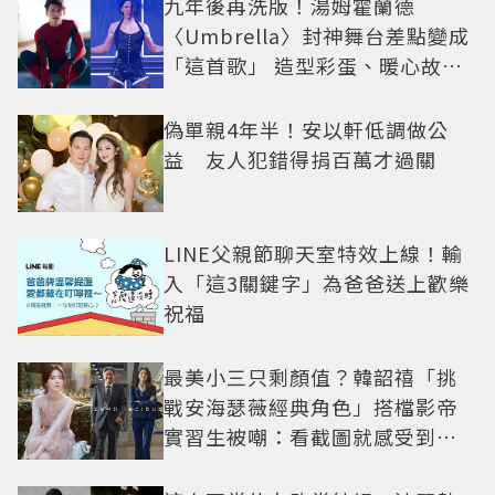
九年後再洗版！湯姆霍蘭德
〈Umbrella〉封神舞台差點變成
「這首歌」 造型彩蛋、暖心故事
一次公開
偽單親4年半！安以軒低調做公
益 友人犯錯得捐百萬才過關
LINE父親節聊天室特效上線！輸
入「這3關鍵字」為爸爸送上歡樂
祝福
最美小三只剩顏值？韓韶禧「挑
戰安海瑟薇經典角色」搭檔影帝
實習生被嘲：看截圖就感受到演
技