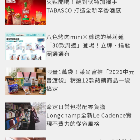
火辣開喝！絕對伏特加攜手
TABASCO 打造全新辛香酒感
八色烤肉mini×葬送的芙莉蓮
「30款周邊」登場！立牌、鑰匙
圈通通有
限量1萬袋！萊爾富推「2026中元
普渡袋」精選12款熱銷商品一袋
搞定
命定日常包搭配零負擔
Longchamp全新Le Cadence實
現不費力的從容風格