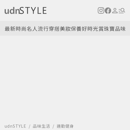
最新
時尚名人
流行穿搭
美妝保養
好時光
賞珠寶
品味
udnSTYLE
品味生活
運動健身