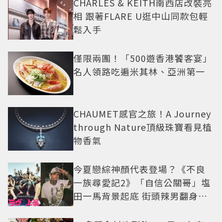
CHARLES & KEITH南西店改裝亮
相 跟著FLARE U逛中山同款包輕
鬆入手
僅限兩團！「500遊香港饕客宴」
名人領路吃遍米其林、亞洲第一
CHAUMET感官之旅！A Journey
through Nature頂級珠寶看見植
物香氣
今夏戀綜神顏代表登場？《不良
一族尋愛記2》「自信公關哥」塩
田一馬背景起底 街頭辣男翻身當
老闆