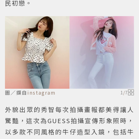
民初戀。
圖／擷自
instagram
1
/
7
外貌出眾的秀智每次拍攝畫報都美得讓人
驚豔，這次為GUESS拍攝宣傳形象照時，
以多款不同風格的牛仔造型入鏡，包括牛