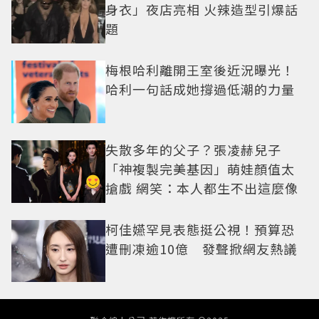
身衣」夜店亮相 火辣造型引爆話
題
梅根哈利離開王室後近況曝光！
哈利一句話成她撐過低潮的力量
失散多年的父子？張凌赫兒子
「神複製完美基因」萌娃顏值太
搶戲 網笑：本人都生不出這麼像
柯佳嬿罕見表態挺公視！預算恐
遭刪凍逾10億 發聲掀網友熱議