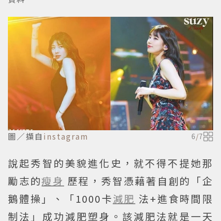
圖／擷自
instagram
6
/
7
說起秀智的美貌進化史，就不得不提她那
勵志的
瘦身
歷程，秀智憑藉著自創的「企
鵝體操」、「1000卡
減肥
法+進食時間限
制法」成功減肥塑身。該減肥法就是一天