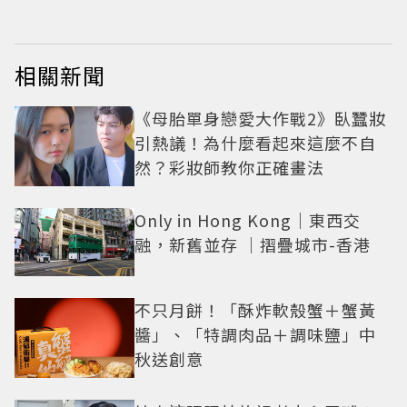
相關新聞
《母胎單身戀愛大作戰2》臥蠶妝
引熱議！為什麼看起來這麼不自
然？彩妝師教你正確畫法
Only in Hong Kong｜東西交
融，新舊並存 ｜摺疊城市-香港
不只月餅！「酥炸軟殼蟹＋蟹黃
醬」、「特調肉品＋調味鹽」中
秋送創意