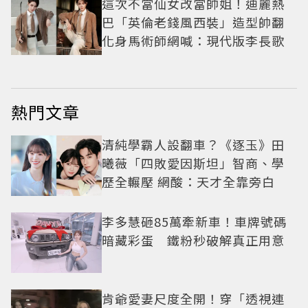
這次不當仙女改當帥姐！迪麗熱
巴「英倫老錢風西裝」造型帥翻
化身馬術師網喊：現代版李長歌
熱門文章
清純學霸人設翻車？《逐玉》田
曦薇「四敗愛因斯坦」智商、學
歷全輾壓 網酸：天才全靠旁白
李多慧砸85萬牽新車！車牌號碼
暗藏彩蛋 鐵粉秒破解真正用意
肯爺愛妻尺度全開！穿「透視連