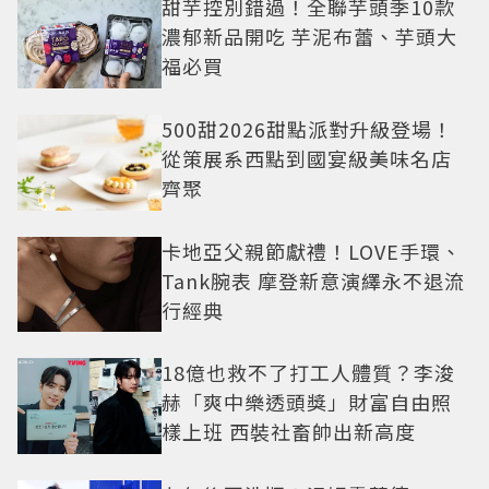
甜芋控別錯過！全聯芋頭季10款
濃郁新品開吃 芋泥布蕾、芋頭大
福必買
500甜2026甜點派對升級登場！
從策展系西點到國宴級美味名店
齊聚
卡地亞父親節獻禮！LOVE手環、
Tank腕表 摩登新意演繹永不退流
行經典
18億也救不了打工人體質？李浚
赫「爽中樂透頭獎」財富自由照
樣上班 西裝社畜帥出新高度