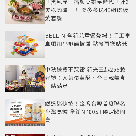
「黑毛屋」插旗高雄夢時代「連3
天送肉盤」！ 樂多多送40組鐵板
燒套餐
BELLINI全新兒童餐登場！手工車
車麵加小飛碟披薩 點餐再送貼紙
中秋送禮不踩雷 新光三越255款
好禮：人氣蛋黃酥、台日韓美食
一站滿足
鐵道迷快搶！金牌台啤首度聯名
台灣高鐵 全新N700ST限定罐開
賣