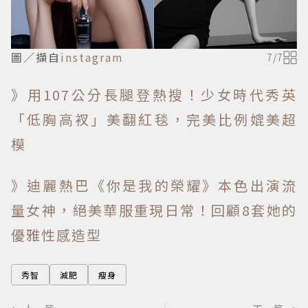
圖／擷自
instagram
7
/
7
》用107公分長腿登熱搜！少女時代秀英
「低胸高衩」美翻紅毯，完美比例媲美超
模
》迪麗熱巴《你是我的榮耀》本色出演流
量女神，絕美華服重現日常！回顧8套她的
優雅性感造型
秀智
減肥
瘦身