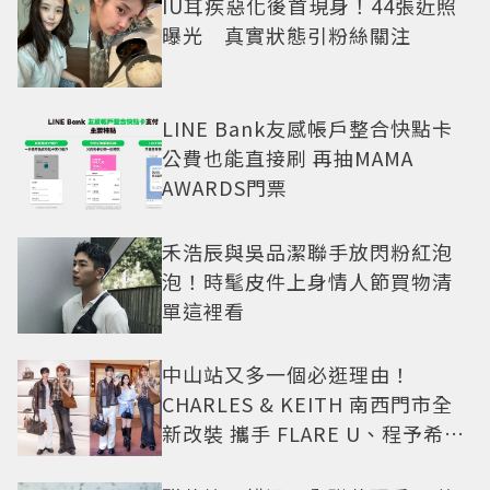
IU耳疾惡化後首現身！44張近照
曝光 真實狀態引粉絲關注
LINE Bank友感帳戶整合快點卡
公費也能直接刷 再抽MAMA
AWARDS門票
禾浩辰與吳品潔聯手放閃粉紅泡
泡！時髦皮件上身情人節買物清
單這裡看
中山站又多一個必逛理由！
CHARLES & KEITH 南西門市全
新改裝 攜手 FLARE U、程予希演
繹秋季時尚