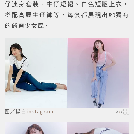
仔連身套裝、牛仔短裙、白色短版上衣，
搭配高腰牛仔褲等，每套都展現出她獨有
的俏麗少女感。
圖／擷自
instagram
3
/
7