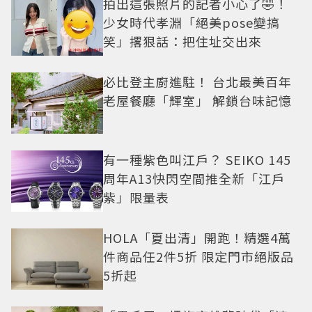
拍出這張照片的記者小心了🤣！
少女時代孝淵「絕美pose變搞
笑」撂狠話：把住址交出來
必比登主廚進駐！ 台北最美百年
老屋餐廳「輝室」 解鎖台味記憶
有一種紫色叫江戶？ SEIKO 145
周年A13快閃空間推全新「江戶
紫」限量表
HOLA「夏出清」開跑！精選4萬
件商品任2件5折 限定門市絕版品
5折起