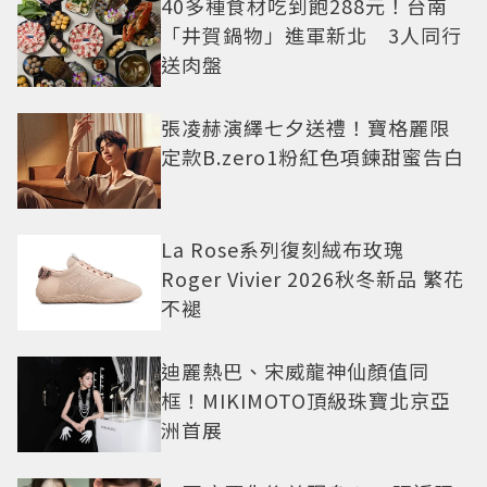
40多種食材吃到飽288元！台南
「井賀鍋物」進軍新北 3人同行
送肉盤
張凌赫演繹七夕送禮！寶格麗限
定款B.zero1粉紅色項鍊甜蜜告白
La Rose系列復刻絨布玫瑰
Roger Vivier 2026秋冬新品 繁花
不褪
迪麗熱巴、宋威龍神仙顏值同
框！MIKIMOTO頂級珠寶北京亞
洲首展