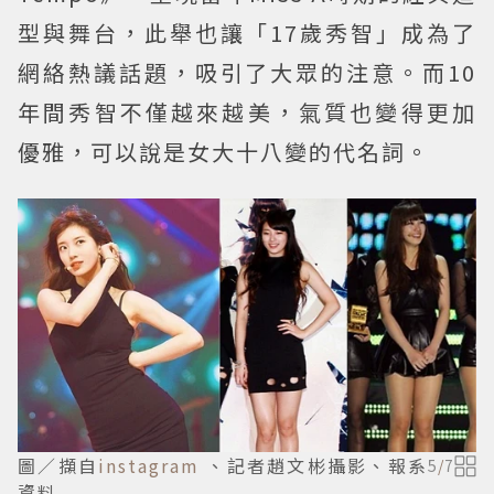
型與舞台，此舉也讓「17歲秀智」成為了
網絡熱議話題，吸引了大眾的注意。而10
年間秀智不僅越來越美，氣質也變得更加
優雅，可以說是女大十八變的代名詞。
圖／擷自
instagram
、記者趙文彬攝影、報系
5
/
7
資料