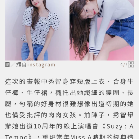
圖／擷自
instagram
4
/
7
這次的畫報中秀智身穿短版上衣、合身牛
仔褲、牛仔裙，襯托出她纖細的腰圍、長
腿，勻稱的好身材很難想像出道初期的她
也備受批評的肉肉女孩。前陣子，秀智舉
辦她出道10周年的線上演唱會《Suzy : A
Tempo》，重現當年Miss A時期的經典造