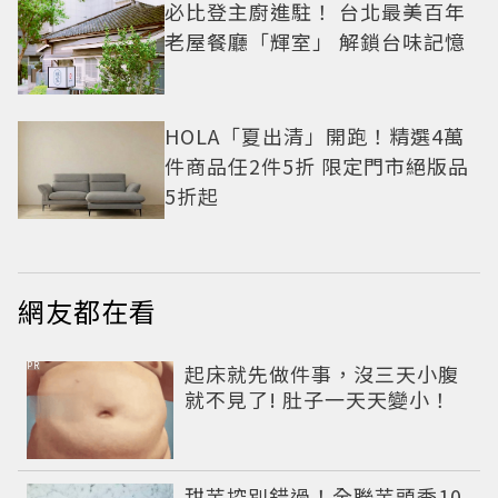
必比登主廚進駐！ 台北最美百年
老屋餐廳「輝室」 解鎖台味記憶
HOLA「夏出清」開跑！精選4萬
件商品任2件5折 限定門市絕版品
5折起
網友都在看
PR
起床就先做件事，沒三天小腹
就不見了! 肚子一天天變小！
甜芋控別錯過！全聯芋頭季10