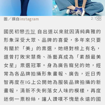
圖／擷自
instagram
2
/
7
國民初戀
秀智
自出道以來就因清純典雅的
形象深受大眾、品牌的喜愛，多年來只要
有關於「美」的票選，她絕對榜上有名，
還曾打敗宋慧喬、孫藝真成為「素顏最美
女星」票選冠軍。身為廣告寵兒的她，經
常為各品牌拍攝形象畫報、廣告，近日秀
智再度在IG上公開她為服裝品牌拍攝的新
畫報，清新不失俐落女人味的模樣，再度
迷倒一票粉絲，讓人讚嘆不愧是永遠的國