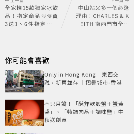
← 上一篇
下一篇 →
全家推15款獨家冰飲
中山站又多一個必逛
品！指定商品限時買
理由！CHARLES & K
3送1、6件指定飲料
EITH 南西門市全新
送圭賢小卡
改裝 攜手 FLARE
U、程予希演繹秋季
時尚
你可能會喜歡
Only in Hong Kong｜東西交
融，新舊並存 ｜摺疊城市-香港
不只月餅！「酥炸軟殼蟹＋蟹黃
醬」、「特調肉品＋調味鹽」中
秋送創意