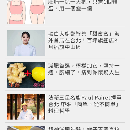
肚腩一抓一大把，只需1個雞
蛋，用一個瘦一個
黑白大廚鄭智善「甜蜜蜜」海
外首店在台北！百坪旗艦店8
月插旗中山區
PR
減肥首選，檸檬加它，堅持一
週，腰細了，瘦到你懷疑人生
法籍三星名廚Paul Pairet揮軍
台北 帶來「簡單，從不簡單」
料理哲學
PR
超神減肥神器！橘子不要直接