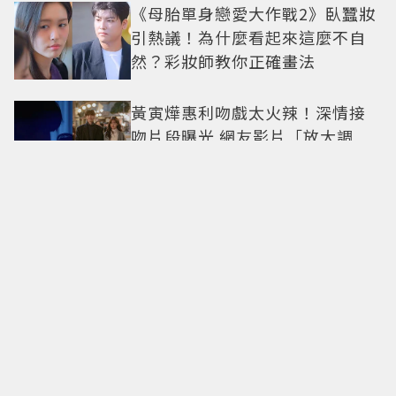
《母胎單身戀愛大作戰2》臥蠶妝
引熱議！為什麼看起來這麼不自
然？彩妝師教你正確畫法
黃寅燁惠利吻戲太火辣！深情接
吻片段曝光 網友影片「放大調
亮」捕捉甜蜜瞬間
Only in Hong Kong｜東西交
融，新舊並存 ｜摺疊城市-香港
不只月餅！「酥炸軟殼蟹＋蟹黃
醬」、「特調肉品＋調味鹽」中
秋送創意