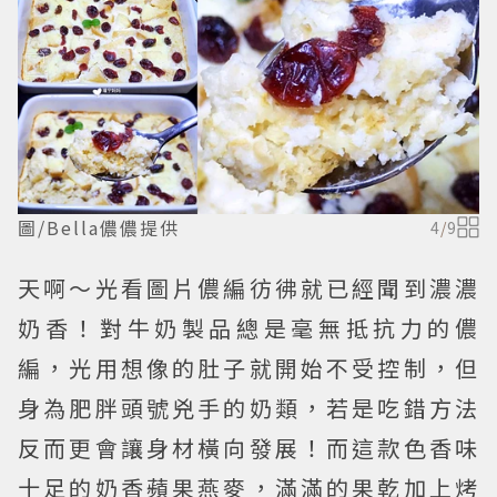
圖/Bella儂儂提供
4
/
9
天啊～光看圖片儂編彷彿就已經聞到濃濃
奶香！對牛奶製品總是毫無抵抗力的儂
編，光用想像的肚子就開始不受控制，但
身為肥胖頭號兇手的奶類，若是吃錯方法
反而更會讓身材橫向發展！而這款色香味
十足的奶香蘋果燕麥，滿滿的果乾加上烤