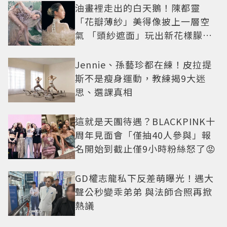
油畫裡走出的白天鵝！陳都靈
「花瓣薄紗」美得像披上一層空
氣 「頭紗遮面」玩出新花樣朦朧
美感太仙
Jennie、孫藝珍都在練！皮拉提
斯不是瘦身運動，教練揭9大迷
思、選課真相
這就是天團待遇？BLACKPINK十
周年見面會「僅抽40人參與」報
名開始到截止僅9小時粉絲怒了😡
GD權志龍私下反差萌曝光！遇大
聲公秒變乖弟弟 與法師合照再掀
熱議