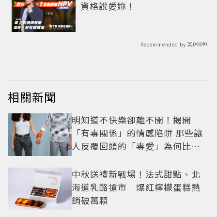
資格說愛妳！
Recommended by
相關新聞
明知道不快樂卻離不開！揭開
「有毒關係」的情感陷阱 那些讓
人反覆回頭的「毒愛」為何比菸
還難戒？
中秋送禮新戰場！法式甜點、北
海道乳酪搶市 爆紅檸檬蛋糕熱
銷破萬顆