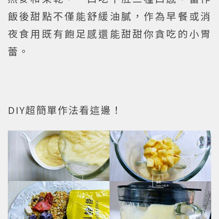
飯後甜點不僅能舒緩油膩，作為早餐或消
夜食用既有飽足感還能甜甜你貪吃的小胃
蕾。
DIY超簡單作法看這邊！