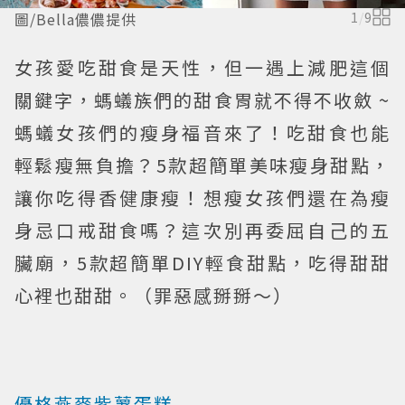
圖/Bella儂儂提供
1
/
9
女孩愛吃甜食是天性，但一遇上減肥這個
關鍵字，螞蟻族們的甜食胃就不得不收斂 ~
螞蟻女孩們的瘦身福音來了！吃甜食也能
輕鬆瘦無負擔？5款超簡單美味瘦身甜點，
讓你吃得香健康瘦！想瘦女孩們還在為瘦
身忌口戒甜食嗎？這次別再委屈自己的五
臟廟，5款超簡單DIY輕食甜點，吃得甜甜
心裡也甜甜。（罪惡感掰掰～）
優格燕麥紫薯蛋糕