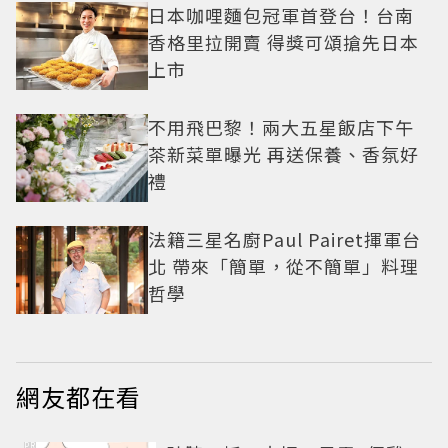
日本咖哩麵包冠軍首登台！台南
香格里拉開賣 得獎可頌搶先日本
上市
不用飛巴黎！兩大五星飯店下午
茶新菜單曝光 再送保養、香氛好
禮
法籍三星名廚Paul Pairet揮軍台
北 帶來「簡單，從不簡單」料理
哲學
網友都在看
PR