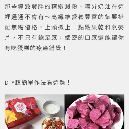
那些導致發胖的精緻澱粉、糖分奶油在這
裡通通不會有～高纖維營養豐富的紫薯搭
配無糖優格，上頭撒上一點點果乾和燕麥
片，不只有飽足感，綿密的口感還能讓你
有吃蛋糕的療癒錯覺！
DIY超簡單作法看這邊！