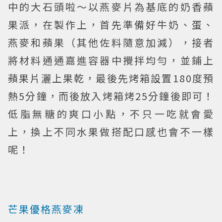
中的大石頭啦～以燕麥片為基底的奶香蘋
果派，在製作上，首先準備好牛奶、蛋、
燕麥和蘋果（其他佐料隨意加減），接者
將材料通通嘉進容器中攪拌均勻，並鋪上
蘋果片灑上果乾，最後先烤箱設置180度預
熱5分鐘，而後放入烤箱烤25分鐘後即可！
低脂無糖的爽口小點，不只一吃就會愛
上，換上不同水果做搭配口感也會不一樣
呢！
芒果優格燕麥凍