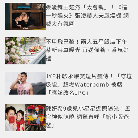
張凌赫王楚然「太會親」！《這
一秒過火》張凌赫人夫感爆棚 網
喊太有氛圍
不用飛巴黎！兩大五星飯店下午
茶新菜單曝光 再送保養、香氛好
禮
JYP朴軫永爆笑短片瘋傳！「穿垃
圾袋」趕場Waterbomb 被虧
「應該改名JPG」
陳妍希9歲兒小星星近照曝光！五
官神似陳曉 網驚直呼「縮小版爸
爸」