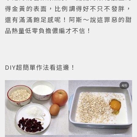
得金黃的表面，比例調得好不只不發胖，
還有滿滿飽足感呢！阿斯～說這罪惡的甜
品熱量低零負擔儂編才不信！
DIY超簡單作法看這邊！