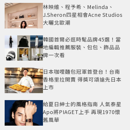
林映維、程予希、Melinda、
J.Sheron四星相會Acne Studios
大曬北歐潮
韓國首爾必逛時髦品牌45選！當
地編輯推薦服裝、包包、飾品品
牌一次看
日本咖哩麵包冠軍首登台！台南
香格里拉開賣 得獎可頌搶先日本
上市
給夏日紳士的風格指南 人氣泰星
Apo將PIAGET上手 再現1970懷
舊風華