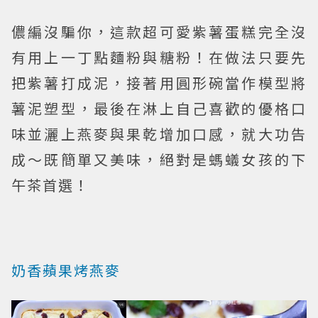
儂編沒騙你，這款超可愛紫薯蛋糕完全沒
有用上一丁點麵粉與糖粉！在做法只要先
把紫薯打成泥，接著用圓形碗當作模型將
薯泥塑型，最後在淋上自己喜歡的優格口
味並灑上燕麥與果乾增加口感，就大功告
成～既簡單又美味，絕對是螞蟻女孩的下
午茶首選！
奶香蘋果烤燕麥