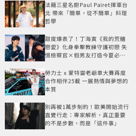
法籍三星名廚Paul Pairet揮軍台
北 帶來「簡單，從不簡單」料理
哲學
甜度爆表了！丁海寅《我的荒糖
戀愛》化身拳擊教練守護初戀 失
憶檢察官×假男友打造今夏必看
小甜劇
勞力士 x 蒙特雷老爺車大賽再度
合作相伴25載 一展熱情與夢想的
本質
別再被1萬步制約！歐美開始流行
直覺行走：專家解析，真正重要
的不是步數，而是「這件事」