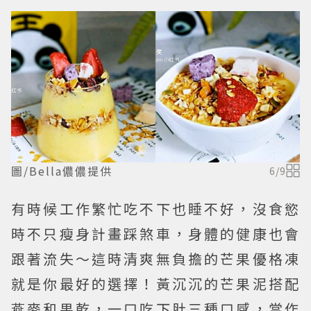
圖/Bella儂儂提供
6
/
9
有時候工作繁忙吃不下也睡不好，沒食慾
時不只瘦身計畫踩煞車，身體的健康也會
跟著流失～這時清爽無負擔的芒果優格凍
就是你最好的選擇！黃沉沉的芒果泥搭配
燕麥和果乾，一口吃下肚三種口感，當作