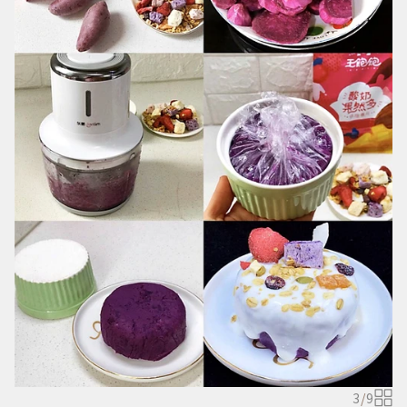
3
/
9