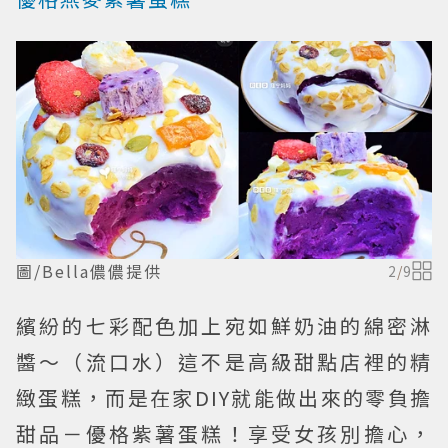
圖/Bella儂儂提供
2
/
9
繽紛的七彩配色加上宛如鮮奶油的綿密淋
醬～（流口水）這不是高級甜點店裡的精
緻蛋糕，而是在家DIY就能做出來的零負擔
甜品－優格紫薯蛋糕！享受女孩別擔心，