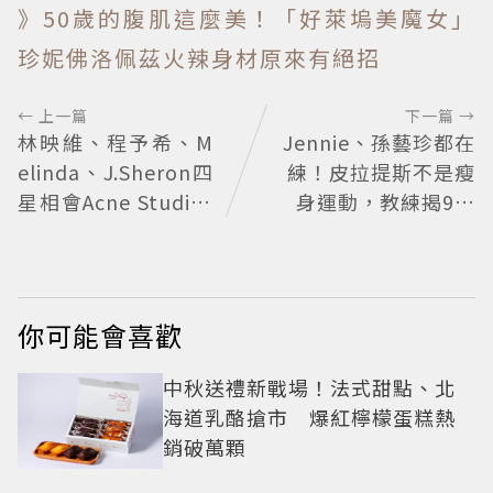
》50歲的腹肌這麼美！「好萊塢美魔女」
珍妮佛洛佩茲火辣身材原來有絕招
← 上一篇
下一篇 →
林映維、程予希、M
Jennie、孫藝珍都在
elinda、J.Sheron四
練！皮拉提斯不是瘦
星相會Acne Studios
身運動，教練揭9大
大曬北歐潮
迷思、選課真相
你可能會喜歡
中秋送禮新戰場！法式甜點、北
海道乳酪搶市 爆紅檸檬蛋糕熱
銷破萬顆