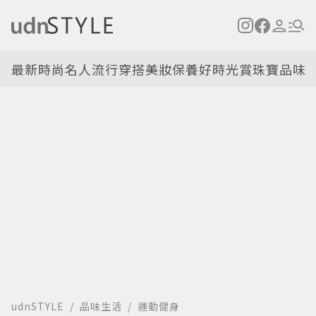
最新
時尚名人
流行穿搭
美妝保養
好時光
賞珠寶
品味
udnSTYLE
品味生活
運動健身