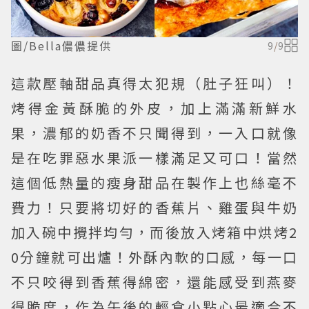
圖/Bella儂儂提供
9
/
9
這款壓軸甜品真得太犯規（肚子狂叫）！
烤得金黃酥脆的外皮，加上滿滿新鮮水
果，濃郁的奶香不只聞得到，一入口就像
是在吃罪惡水果派一樣滿足又可口！當然
這個低熱量的瘦身甜品在製作上也絲毫不
費力！只要將切好的香蕉片、雞蛋與牛奶
加入碗中攪拌均勻，而後放入烤箱中烘烤2
0分鐘就可出爐！外酥內軟的口感，每一口
不只咬得到香蕉得綿密，還能感受到燕麥
得脆度，作為午後的輕食小點心最適合不