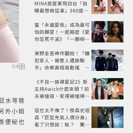
MINA首度單飛訪台「自
曝最想做這事」360度0
死角美貌保養祕訣一次公
開
當「永遠愛我」成為最可
怕的願望！一起揭密《愛
你至死不渝》「一願柳」
背後的失控愛情與爆紅之
路
東野圭吾神作翻拍！「嫌
犯家人、被害人遺族聯
3
/
8
手」命案真相竟動搖
《天使與蝙蝠》超越懸疑
框架展開
《不良一族尋愛記2》新
主持Awich什麼來頭？前
夫被槍殺、家裡被槍掃射
紅豆水等替
人生經歷比參演者還抓
馬！
這也太不像了！傑森史塔
另外小姐
森「巨型充氣人偶分身」
善便秘也
看了只想說：蛤？ 驚喜
連本尊都吐槽