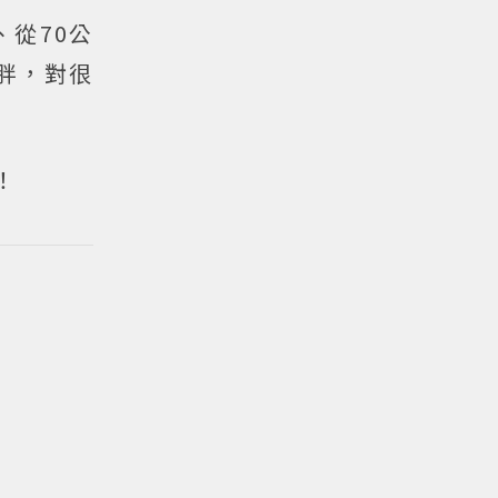
從70公
胖，對很
！