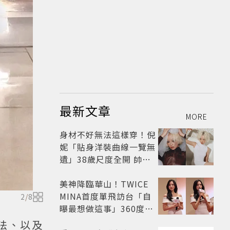
最新文章
MORE
身材不好無法這樣穿！倪
妮「貼身洋裝曲線一覽無
遺」38歲尺度全開 帥氣
又火辣散發獨特魅力
美神降臨華山！TWICE
MINA首度單飛訪台「自
2
/
8
曝最想做這事」360度0
死角美貌保養祕訣一次公
法、以及