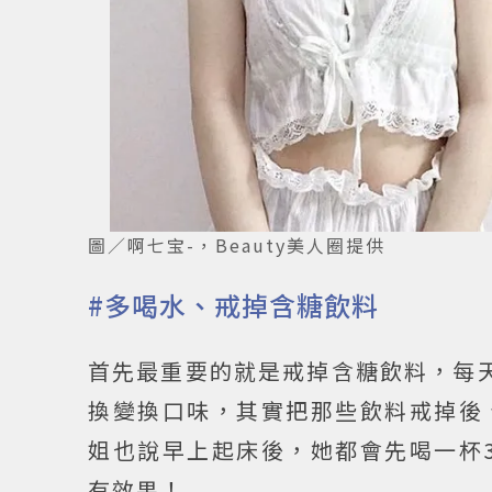
圖／啊七宝-，Beauty美人圈提供
#多喝水、戒掉含糖飲料
首先最重要的就是戒掉含糖飲料，每天
換變換口味，其實把那些飲料戒掉後
姐也說早上起床後，她都會先喝一杯3
有效果！