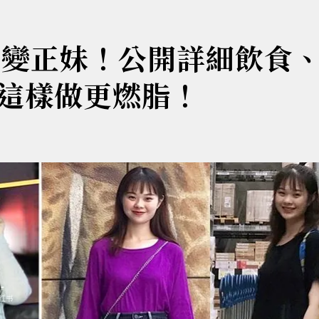
斤變正妹！公開詳細飲食
這樣做更燃脂！