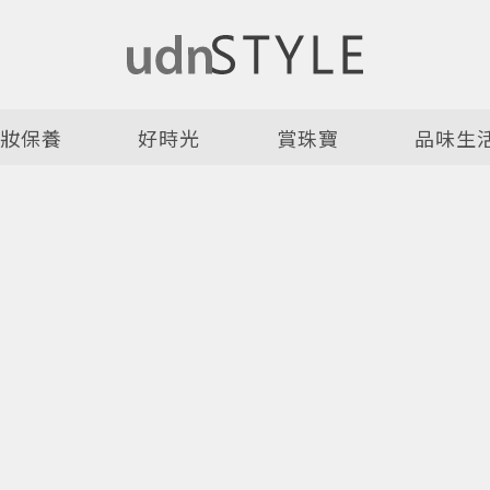
美妝保養
好時光
賞珠寶
品味生