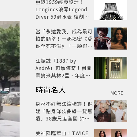
開
重返1959經典設計！
Longines浪琴Legend
Diver 59潛水表 復刻懷
舊
當「永遠愛我」成為最可
怕的願望！一起揭密《愛
你至死不渝》「一願柳」
背後的失控愛情與爆紅之
路
江振誠「1887 by
André」再續傳奇！甫開
業摘米其林2星、年度開
業大獎
時尚名人
MORE
身材不好無法這樣穿！倪
妮「貼身洋裝曲線一覽無
遺」38歲尺度全開 帥氣
又火辣散發獨特魅力
美神降臨華山！TWICE