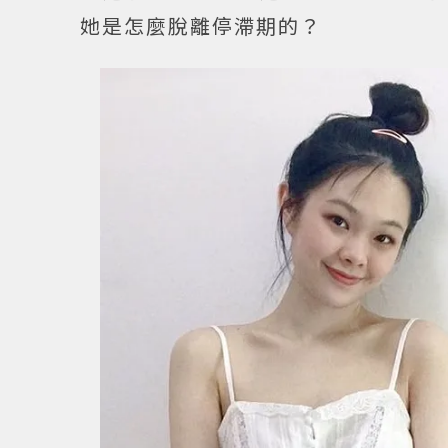
她是怎麼脫離停滯期的？