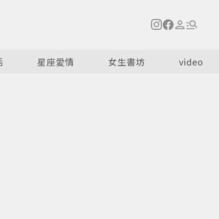
活
星座愛情
女生書坊
video