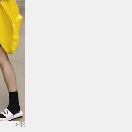
1
/
8