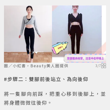
圖／小紅書，Beauty美人圈提供
3
/
7
#步驟二：雙腳前後站立、為向後仰
將一隻腳向前踩，把重心移到後腳上，並
將身體微微往後仰。