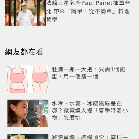
法籍三星名廚Paul Pairet揮軍台
北 帶來「簡單，從不簡單」料理
哲學
網友都在看
PR
肚腩一抓一大把，只需1個雞
蛋，用一個瘦一個
水冷、水霧、冰感風扇差在
哪？家電達人揭「夏季降溫小
物」怎麼挑
PR
減肥首選，檸檬加它，堅持一