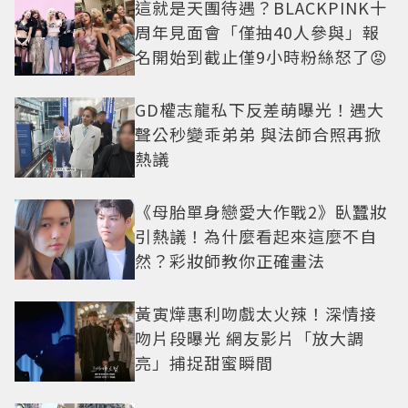
這就是天團待遇？BLACKPINK十
周年見面會「僅抽40人參與」報
名開始到截止僅9小時粉絲怒了😡
GD權志龍私下反差萌曝光！遇大
聲公秒變乖弟弟 與法師合照再掀
熱議
《母胎單身戀愛大作戰2》臥蠶妝
引熱議！為什麼看起來這麼不自
然？彩妝師教你正確畫法
黃寅燁惠利吻戲太火辣！深情接
吻片段曝光 網友影片「放大調
亮」捕捉甜蜜瞬間