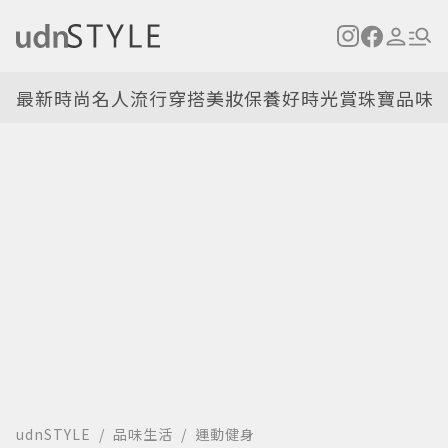
最新
時尚名人
流行穿搭
美妝保養
好時光
賞珠寶
品味
udnSTYLE
品味生活
運動健身