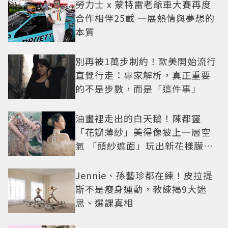
勞力士 x 蒙特雷老爺車大賽再度
合作相伴25載 一展熱情與夢想的
本質
別再被1萬步制約！歐美開始流行
直覺行走：專家解析，真正重要
的不是步數，而是「這件事」
油畫裡走出的白天鵝！陳都靈
「花瓣薄紗」美得像披上一層空
氣 「頭紗遮面」玩出新花樣朦朧
美感太仙
Jennie、孫藝珍都在練！皮拉提
斯不是瘦身運動，教練揭9大迷
思、選課真相