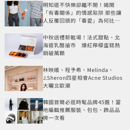
明知道不快樂卻離不開！揭開
「有毒關係」的情感陷阱 那些讓
人反覆回頭的「毒愛」為何比菸
還難戒？
中秋送禮新戰場！法式甜點、北
海道乳酪搶市 爆紅檸檬蛋糕熱
銷破萬顆
林映維、程予希、Melinda、
J.Sheron四星相會Acne Studios
大曬北歐潮
韓國首爾必逛時髦品牌45選！當
地編輯推薦服裝、包包、飾品品
牌一次看