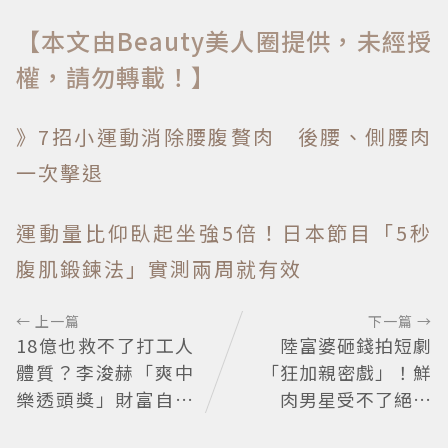
【本文由Beauty美人圈提供，未經授
權，請勿轉載！】
》7招小運動消除腰腹贅肉 後腰、側腰肉
一次擊退
運動量比仰臥起坐強5倍！日本節目「5秒
腹肌鍛鍊法」實測兩周就有效
← 上一篇
下一篇 →
18億也救不了打工人
陸富婆砸錢拍短劇
體質？李浚赫「爽中
「狂加親密戲」！鮮
樂透頭獎」財富自由
肉男星受不了絕望
照樣上班 西裝社畜帥
喊：別伸舌頭