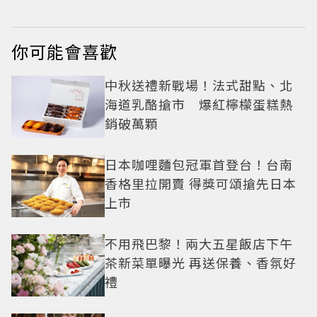
出新高度
你可能會喜歡
中秋送禮新戰場！法式甜點、北
海道乳酪搶市 爆紅檸檬蛋糕熱
銷破萬顆
日本咖哩麵包冠軍首登台！台南
香格里拉開賣 得獎可頌搶先日本
上市
不用飛巴黎！兩大五星飯店下午
茶新菜單曝光 再送保養、香氛好
禮