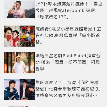
JYP朴軫永爆笑短片瘋傳！「穿垃
圾袋」趕場Waterbomb 被虧
「應該改名JPG」
陳妍希9歲兒小星星近照曝光！五
官神似陳曉 網驚直呼「縮小版爸
爸」
法籍三星名廚Paul Pairet揮軍台
北 帶來「簡單，從不簡單」料理
哲學
甜度爆表了！丁海寅《我的荒糖
戀愛》化身拳擊教練守護初戀 失
憶檢察官×假男友打造今夏必看
小甜劇