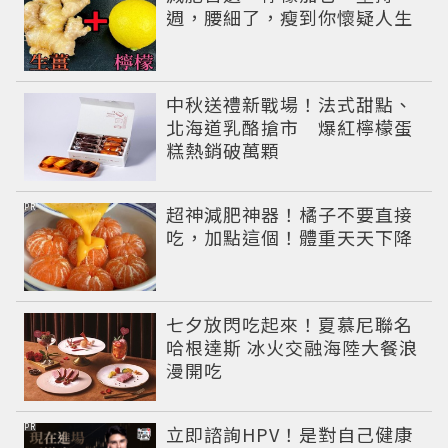
週，腰細了，瘦到你懷疑人生
中秋送禮新戰場！法式甜點、
北海道乳酪搶市 爆紅檸檬蛋
糕熱銷破萬顆
PR
超神減肥神器！橘子不要直接
吃，加點這個！體重天天下降
七夕放閃吃起來！夏慕尼聯名
哈根達斯 冰火交融海陸大餐浪
漫開吃
PR
立即諮詢HPV！是對自己健康