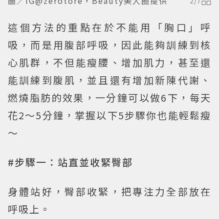
圖／IG@zerotore，Beauty美人圈提供
2
/
7
這個方法的重點在於不能用「胸口」呼
吸，而是用腹部呼吸，因此能夠訓練到核
心肌群，不但能瘦腰、增加肌力，甚至還
能訓練到腹肌，並且還有增加新陳代謝、
燃燒脂肪的效果，一分鐘可以做6下，每天
花2～5分鐘，掌握以下5步驟你也能輕鬆瘦
～
#步驟一：站直並收緊臀部
身體站好，臀部收緊，把專注力全部放在
呼吸上。