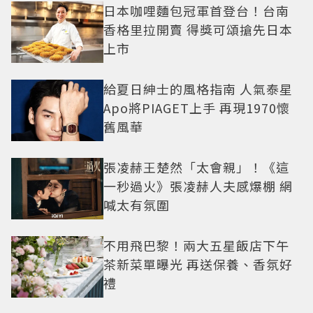
日本咖哩麵包冠軍首登台！台南
香格里拉開賣 得獎可頌搶先日本
上市
給夏日紳士的風格指南 人氣泰星
Apo將PIAGET上手 再現1970懷
舊風華
張凌赫王楚然「太會親」！《這
一秒過火》張凌赫人夫感爆棚 網
喊太有氛圍
不用飛巴黎！兩大五星飯店下午
茶新菜單曝光 再送保養、香氛好
禮