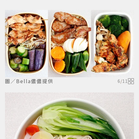
圖／Bella儂儂提供
6
/
11