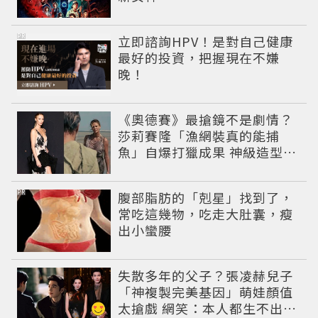
PR
立即諮詢HPV！是對自己健康
最好的投資，把握現在不嫌
晚！
《奧德賽》最搶鏡不是劇情？
莎莉賽隆「漁網裝真的能捕
魚」自爆打獵成果 神級造型美
到出戲
PR
腹部脂肪的「剋星」找到了，
常吃這幾物，吃走大肚囊，瘦
出小蠻腰
失散多年的父子？張凌赫兒子
「神複製完美基因」萌娃顏值
太搶戲 網笑：本人都生不出這