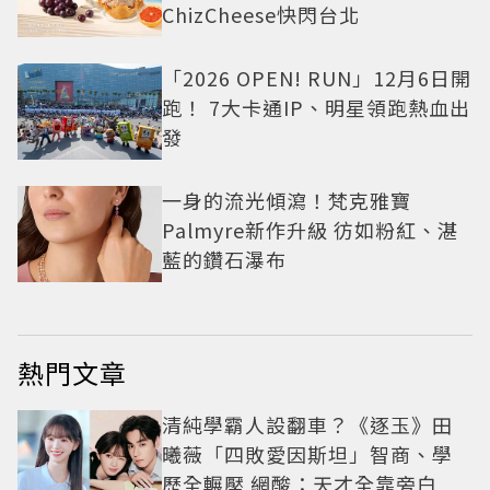
ChizCheese快閃台北
「2026 OPEN! RUN」12月6日開
跑！ 7大卡通IP、明星領跑熱血出
發
一身的流光傾瀉！梵克雅寶
Palmyre新作升級 彷如粉紅、湛
藍的鑽石瀑布
熱門文章
清純學霸人設翻車？《逐玉》田
曦薇「四敗愛因斯坦」智商、學
歷全輾壓 網酸：天才全靠旁白