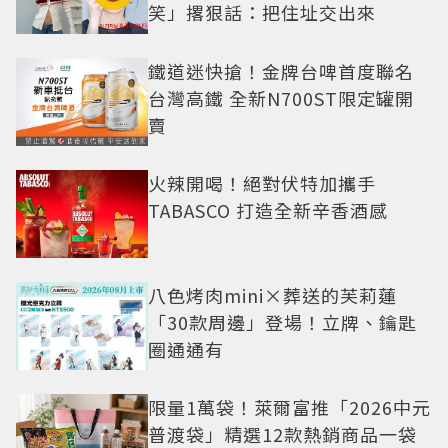
笑」撂狠話：把住址交出來
鐵道迷快搶！金牌台啤首度聯名
台灣高鐵 全新N700ST限定罐開
賣
火辣開喝！絕對伏特加攜手
TABASCO 打造全新辛香酒感
八色烤肉mini×葬送的芙莉蓮
「30款周邊」登場！立牌、鑰匙
圈通通有
限量1萬袋！萊爾富推「2026中元
普渡袋」精選12款熱銷商品一袋