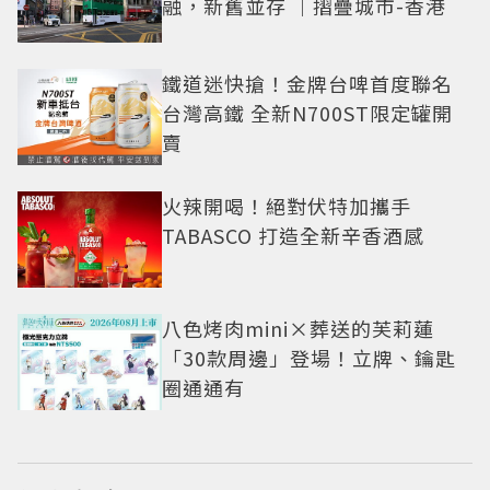
融，新舊並存 ｜摺疊城市-香港
鐵道迷快搶！金牌台啤首度聯名
台灣高鐵 全新N700ST限定罐開
賣
火辣開喝！絕對伏特加攜手
TABASCO 打造全新辛香酒感
八色烤肉mini×葬送的芙莉蓮
「30款周邊」登場！立牌、鑰匙
圈通通有