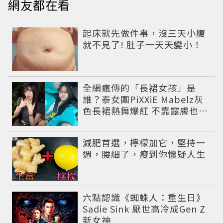
網友都在看
PR
起床就先做件事，沒三天小腹
就不見了! 肚子一天天變小！
全網瘋傳的「長裙女孩」是
誰？泰女團PiXXiE Mabelz灰
色長裙熱舞爆紅 不靠露膚也能
性感出圈
PR
減肥首選，檸檬加它，堅持一
週，腰細了，瘦到你懷疑人生
六點認識《蜘蛛人：重生日》
Sadie Sink 厭世高冷成Gen Z
新女神