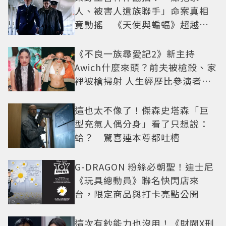
人、被害人遺族聯手」命案真相
竟動搖 《天使與蝙蝠》超越懸
疑框架展開
《不良一族尋愛記2》新主持
Awich什麼來頭？前夫被槍殺、家
裡被槍掃射 人生經歷比參演者還
抓馬！
這也太不像了！傑森史塔森「巨
型充氣人偶分身」看了只想說：
蛤？ 驚喜連本尊都吐槽
G-DRAGON 粉絲必朝聖！迪士尼
《玩具總動員》聯名快閃店來
台，限定商品與打卡亮點公開
這次有鈔能力也沒用！《財閥X刑