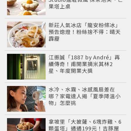
果塔上桌
新莊人氣冰店「龍安粉條冰」
預告熄燈！粉絲捨不得：晴天
霹靂
江振誠「1887 by André」再
續傳奇！甫開業摘米其林2
星、年度開業大獎
水冷、水霧、冰感風扇差在
哪？家電達人揭「夏季降溫小
物」怎麼挑
拿坡里「大披薩、6塊炸雞、6
顆蛋塔」通通199元！吉豚屋