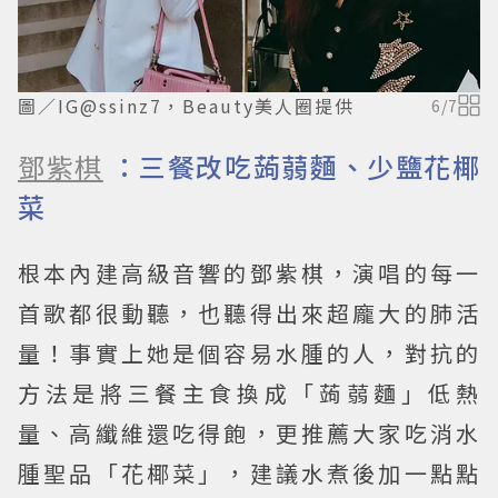
圖／IG@ssinz7，Beauty美人圈提供
6
/
7
鄧紫棋
：三餐改吃蒟蒻麵、少鹽花椰
菜
根本內建高級音響的鄧紫棋，演唱的每一
首歌都很動聽，也聽得出來超龐大的肺活
量！事實上她是個容易水腫的人，對抗的
方法是將三餐主食換成「蒟蒻麵」低熱
量、高纖維還吃得飽，更推薦大家吃消水
腫聖品「花椰菜」，建議水煮後加一點點