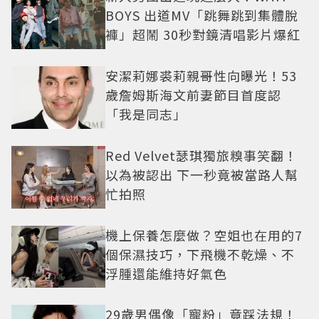
BOYS 出道MV「跳舞跳到集體脫
褲」超鬧 30秒對鏡清唱影片爆紅
安潔莉娜裘莉親哥性向曝光！53
歲詹姆斯海文前妻節目首度認
「我是同志」
Red Velvet瑟琪獨旅糗事笑翻！
以為被認出 下一秒竟被當路人幫
忙拍照
機上保養怎麼做？空姐也在用的7
個保濕技巧，下飛機不乾燥、不
浮腫還能維持好氣色
29歲男偶像「寵粉」竟踩法規！