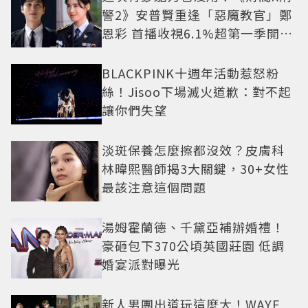
警2》安普賢重逢「惡魔教官」鄭
恩彩 首播收視6.1%超第一季開紅
盤
BLACKPINK十週年活動惹怒粉
絲！Jisoo下場滅火道歉：對不起
讓你們失望
淡斑保養怎麼擦都沒效？皮膚科
林暐熙醫師揭3大關鍵，30+女性
最該注意這個問題
湯姆霍蘭德、千黛亞補辦婚禮！
豪砸包下370公頃英國莊園 低調
婚宴派對曝光
新人男團出道玩這麼大！WAYF