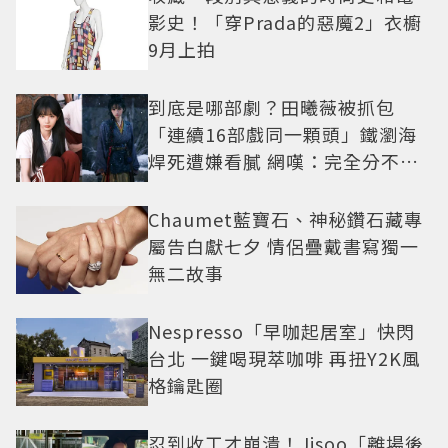
影史！「穿Prada的惡魔2」衣櫥
9月上拍
到底是哪部劇？田曦薇被抓包
「連續16部戲同一顆頭」鐵瀏海
焊死遭嫌看膩 網嘆：完全分不出
角色
Chaumet藍寶石、神秘鑽石藏專
屬告白獻七夕 情侶疊戴書寫獨一
無二故事
Nespresso「早咖起居室」快閃
台北 一鍵喝現萃咖啡 再扭Y2K風
格鑰匙圈
忍到收工才崩潰！Jisoo「離場後