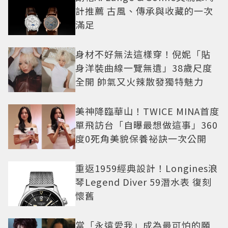
計推薦 古風、傳承與收藏的一次
滿足
身材不好無法這樣穿！倪妮「貼
身洋裝曲線一覽無遺」38歲尺度
全開 帥氣又火辣散發獨特魅力
美神降臨華山！TWICE MINA首度
單飛訪台「自曝最想做這事」360
度0死角美貌保養祕訣一次公開
重返1959經典設計！Longines浪
琴Legend Diver 59潛水表 復刻
懷舊
當「永遠愛我」成為最可怕的願