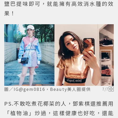
鹽巴提味即可，就能擁有高效消水腫的效
果！
圖／IG@gem0816，Beauty美人圈提供
7
/
7
PS.不敢吃煮花椰菜的人，鄧紫棋還推薦用
「植物油」炒過，這樣健康也好吃，還能