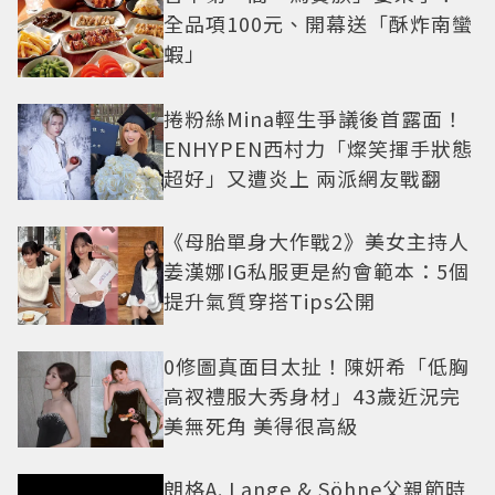
全品項100元、開幕送「酥炸南蠻
蝦」
捲粉絲Mina輕生爭議後首露面！
ENHYPEN西村力「燦笑揮手狀態
超好」又遭炎上 兩派網友戰翻
《母胎單身大作戰2》美女主持人
姜漢娜IG私服更是約會範本：5個
提升氣質穿搭Tips公開
0修圖真面目太扯！陳妍希「低胸
高衩禮服大秀身材」43歲近況完
美無死角 美得很高級
朗格A. Lange & Söhne父親節時