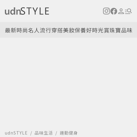
最新
時尚名人
流行穿搭
美妝保養
好時光
賞珠寶
品味
udnSTYLE
品味生活
運動健身