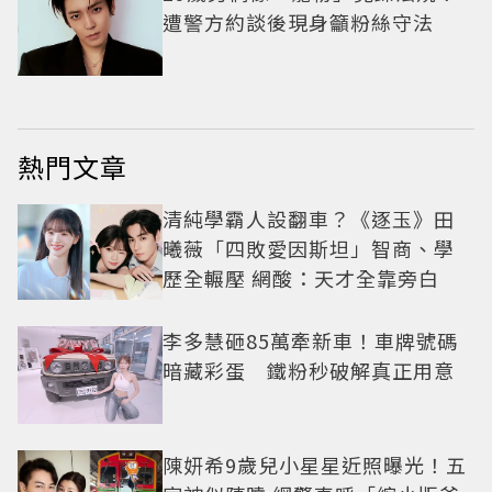
遭警方約談後現身籲粉絲守法
熱門文章
清純學霸人設翻車？《逐玉》田
曦薇「四敗愛因斯坦」智商、學
歷全輾壓 網酸：天才全靠旁白
李多慧砸85萬牽新車！車牌號碼
暗藏彩蛋 鐵粉秒破解真正用意
陳妍希9歲兒小星星近照曝光！五