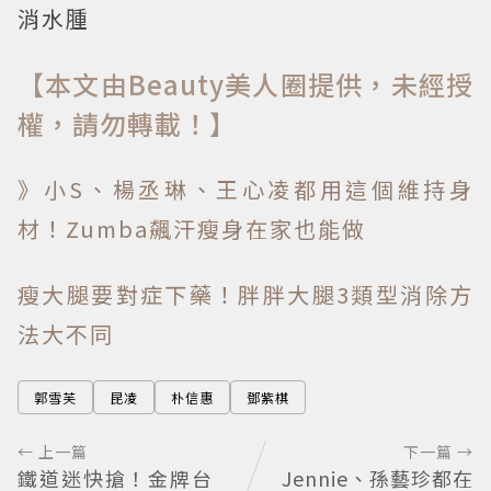
消水腫
【本文由Beauty美人圈提供，未經授
權，請勿轉載！】
》小S、楊丞琳、王心凌都用這個維持身
材！Zumba飆汗瘦身在家也能做
瘦大腿要對症下藥！胖胖大腿3類型消除方
法大不同
郭雪芙
昆凌
朴信惠
鄧紫棋
← 上一篇
下一篇 →
鐵道迷快搶！金牌台
Jennie、孫藝珍都在