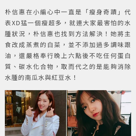
朴信惠在小編心中一直是「瘦身奇蹟」代
表XD猛一個瘦超多，就連大家最害怕的水
腫狀況，朴信惠也找到方法解決！她將主
食改成蒸煮的白菜，並不添加過多調味跟
油，還嚴格奉行晚上六點後不吃任何蛋白
質、碳水化合物，取而代之的是能夠消除
水腫的南瓜水與紅豆水！