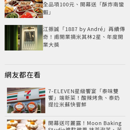
全品項100元、開幕送「酥炸南蠻
蝦」
江振誠「1887 by André」再續傳
奇！甫開業摘米其林2星、年度開
業大獎
網友都在看
7-ELEVEN星級饗宴「泰味雙
饗」端新菜！酸辣烤魚、泰奶
提拉米蘇快嘗鮮
開幕送可麗露！Moon Baking
Studio進駐微風 抹茶泡芙、芒