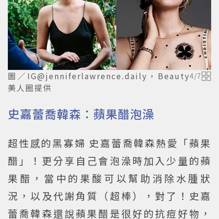
圖／IG@jenniferlawrence.daily，Beauty
4
/
7
美人圈提供
史嘉蕾喬韓森：蘋果醋泡澡
超性感的黑寡婦 史嘉蕾喬韓森熱愛「蘋果
醋」！更分享自己會泡澡時加入少量的蘋
果醋，當中的果酸可以幫助消除水腫狀
況，以及代謝角質（超棒），對了！史嘉
蕾喬韓森還說蘋果醋是很好的抗痘好物，