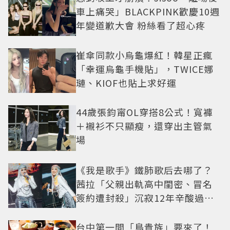
車上痛哭」BLACKPINK歡慶10週
年變道歉大會 粉絲看了超心疼
崔傘同款小烏龜爆紅！韓星正瘋
「幸運烏龜手機貼」，TWICE娜
璉、KIOF也貼上求好運
44歲張鈞甯OL穿搭8公式！寬褲
＋襯衫不只顯瘦，還穿出主管氣
場
《我是歌手》鐵肺歌后去哪了？
茜拉「父親出軌高中閨密、冒名
簽約遭封殺」沉寂12年辛酸過往
曝光
台中第一間「鳥貴族」要來了！