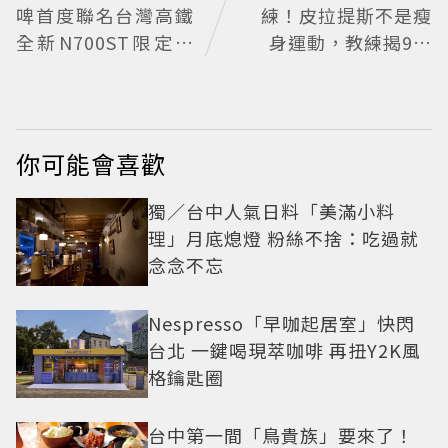
啤首度聯名台灣高鐵
練！皮拉提斯不是瘦
全新N700ST限定罐
身運動，教練揭9大
開賣
迷思、選課真相
你可能會喜歡
獨／台中人氣日料「美滿小料
理」月底熄燈 粉絲不捨：吃過就
念念不忘
Nespresso「早咖起居室」快閃
台北 一鍵喝現萃咖啡 再扭Y2K風
格鑰匙圈
台中第一間「鳥貴族」要來了！