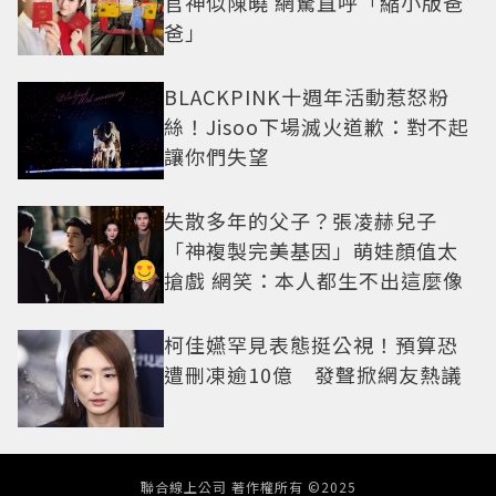
官神似陳曉 網驚直呼「縮小版爸
爸」
BLACKPINK十週年活動惹怒粉
絲！Jisoo下場滅火道歉：對不起
讓你們失望
失散多年的父子？張凌赫兒子
「神複製完美基因」萌娃顏值太
搶戲 網笑：本人都生不出這麼像
柯佳嬿罕見表態挺公視！預算恐
遭刪凍逾10億 發聲掀網友熱議
聯合線上公司 著作權所有 ©2025