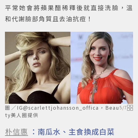
平常她會將蘋果醋稀釋後就直接洗臉，溫
和代謝臉部角質且去油抗痘！
圖／IG@scarlettjohansson_offica，Beau
5
/
7
ty美人圈提供
朴信惠
：南瓜水、主食換成白菜