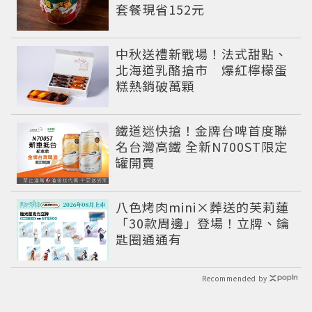
套餐現省152元
中秋送禮新戰場！法式甜點、
北海道乳酪搶市 爆紅檸檬蛋
糕熱銷破萬顆
鐵道迷快搶！金牌台啤首度聯
名台灣高鐵 全新N700ST限定
罐開賣
八色烤肉mini×葬送的芙莉蓮
「30款周邊」登場！立牌、鑰
匙圈通通有
Recommended by