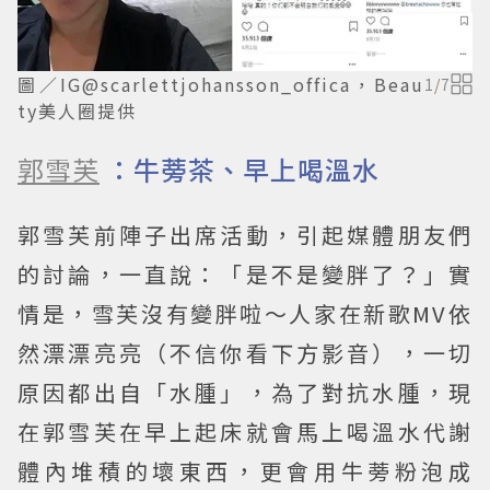
圖／IG@scarlettjohansson_offica，Beau
1
/
7
ty美人圈提供
郭雪芙
：牛蒡茶、早上喝溫水
郭雪芙前陣子出席活動，引起媒體朋友們
的討論，一直說：「是不是變胖了？」實
情是，雪芙沒有變胖啦～人家在新歌MV依
然漂漂亮亮（不信你看下方影音），一切
原因都出自「水腫」，為了對抗水腫，現
在郭雪芙在早上起床就會馬上喝溫水代謝
體內堆積的壞東西，更會用牛蒡粉泡成