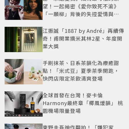
望！一起揭密《愛你致死不渝》
「一願柳」背後的失控愛情與爆
紅之路
江振誠「1887 by André」再續傳
奇！甫開業摘米其林2星、年度開
業大獎
手刷抹茶、日系茶韻化為療癒甜
點！「米弎豆」夏季茶季開跑，
快閃店限定茶飲清爽登場
全球首發在台灣！麥卡倫
Harmony最終章「椰風煖韻」 桃
園機場限量登場
東野圭吾神作翻拍！「嫌犯家