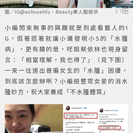
圖／IG@aohsuehfu，Beauty美人圈提供
2
/
7
小編閒來無事的興趣就是到處看藝人的I
G，逛著逛著就讓小邊發現小S的「水腫
病」，更有趣的是，呸姐蔡依林也現身留
言：「相當理解，我也得了」（見下圖）
一來一往道出普遍女生的「水腫」困擾，
到底該怎麼辦咧？小編統整眾女星的消水
腫妙方，祝大家養成「不水腫體質」