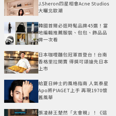
J.Sheron四星相會Acne Studios
大曬北歐潮
韓國首爾必逛時髦品牌45選！當
地編輯推薦服裝、包包、飾品品
牌一次看
日本咖哩麵包冠軍首登台！台南
香格里拉開賣 得獎可頌搶先日本
上市
給夏日紳士的風格指南 人氣泰星
Apo將PIAGET上手 再現1970懷
舊風華
張凌赫王楚然「太會親」！《這