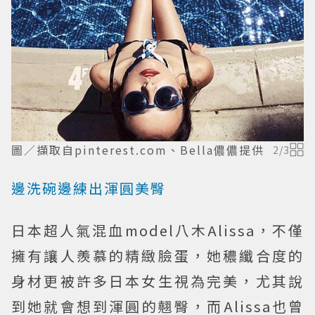
圖／擷取自pinterest.com、Bella儂儂提供
2
/
3
邊洗碗邊練出渾圓美臀
日本超人氣混血model八木Alissa，不僅
擁有讓人羨慕的精緻臉蛋，她穠纖合度的
身材更被許多日本女生視為完美，尤其說
到她就會想到渾圓的翹臀，而Alissa也曾