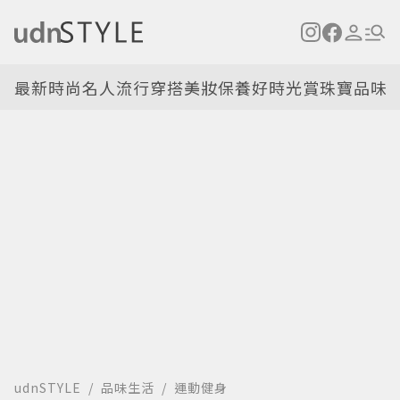
最新
時尚名人
流行穿搭
美妝保養
好時光
賞珠寶
品味
udnSTYLE
品味生活
運動健身