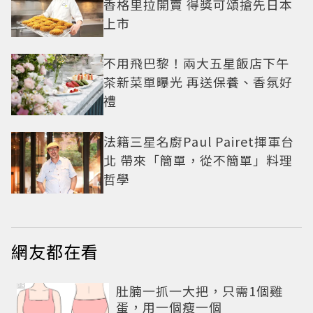
香格里拉開賣 得獎可頌搶先日本
上市
不用飛巴黎！兩大五星飯店下午
茶新菜單曝光 再送保養、香氛好
禮
法籍三星名廚Paul Pairet揮軍台
北 帶來「簡單，從不簡單」料理
哲學
網友都在看
PR
肚腩一抓一大把，只需1個雞
蛋，用一個瘦一個