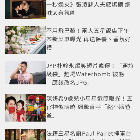
一秒過火》張凌赫人夫感爆棚 網
喊太有氛圍
不用飛巴黎！兩大五星飯店下午
茶新菜單曝光 再送保養、香氛好
禮
JYP朴軫永爆笑短片瘋傳！「穿垃
圾袋」趕場Waterbomb 被虧
「應該改名JPG」
陳妍希9歲兒小星星近照曝光！五
官神似陳曉 網驚直呼「縮小版爸
爸」
法籍三星名廚Paul Pairet揮軍台