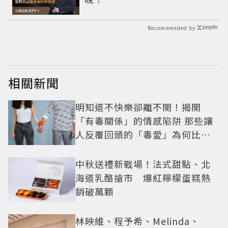
Recommended by
相關新聞
明知道不快樂卻離不開！揭開
「有毒關係」的情感陷阱 那些讓
人反覆回頭的「毒愛」為何比菸
還難戒？
中秋送禮新戰場！法式甜點、北
海道乳酪搶市 爆紅檸檬蛋糕熱
銷破萬顆
林映維、程予希、Melinda、