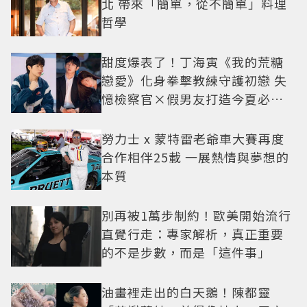
北 帶來「簡單，從不簡單」料理
哲學
甜度爆表了！丁海寅《我的荒糖
戀愛》化身拳擊教練守護初戀 失
憶檢察官×假男友打造今夏必看
小甜劇
勞力士 x 蒙特雷老爺車大賽再度
合作相伴25載 一展熱情與夢想的
本質
別再被1萬步制約！歐美開始流行
直覺行走：專家解析，真正重要
的不是步數，而是「這件事」
油畫裡走出的白天鵝！陳都靈