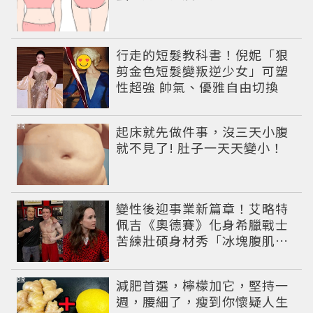
行走的短髮教科書！倪妮「狠
剪金色短髮變叛逆少女」可塑
性超強 帥氣、優雅自由切換
PR
起床就先做件事，沒三天小腹
就不見了! 肚子一天天變小！
變性後迎事業新篇章！艾略特
佩吉《奧德賽》化身希臘戰士
苦練壯碩身材秀「冰塊腹肌」
重返好萊塢
PR
減肥首選，檸檬加它，堅持一
週，腰細了，瘦到你懷疑人生