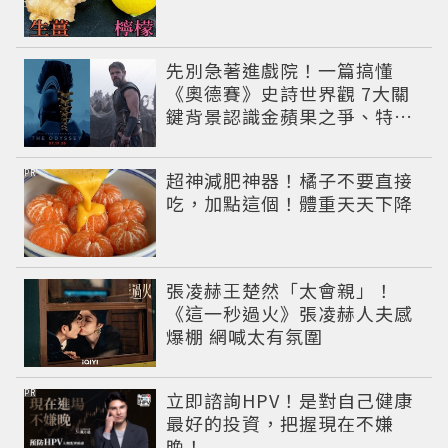
先別急著進戲院！一篇搞懂
《奧德賽》史詩世界觀 7大關
鍵背景認識金蘋果之爭、特洛
伊戰爭與英雄悲劇
PR
超神減肥神器！橘子不要直接
吃，加點這個！體重天天下降
張凌赫王楚然「太會親」！
《這一秒過火》張凌赫人夫感
爆棚 網喊太有氛圍
PR
立即諮詢HPV！是對自己健康
最好的投資，把握現在不嫌
晚！