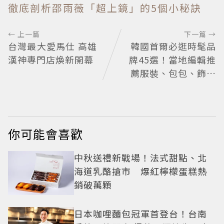
徹底剖析邵雨薇「超上鏡」的5個小秘訣
← 上一篇
下一篇 →
台灣最大愛馬仕 高雄
韓國首爾必逛時髦品
漢神專門店煥新開幕
牌45選！當地編輯推
薦服裝、包包、飾品
品牌一次看
你可能會喜歡
中秋送禮新戰場！法式甜點、北
海道乳酪搶市 爆紅檸檬蛋糕熱
銷破萬顆
日本咖哩麵包冠軍首登台！台南