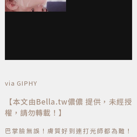
via GIPHY
【本文由Bella.tw儂儂 提供，未經授
權，請勿轉載！】
巴掌臉無誤！膚質好到連打光師都為難！