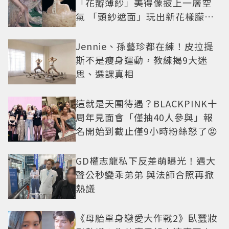
「花瓣薄紗」美得像披上一層空
氣 「頭紗遮面」玩出新花樣朦朧
美感太仙
Jennie、孫藝珍都在練！皮拉提
斯不是瘦身運動，教練揭9大迷
思、選課真相
這就是天團待遇？BLACKPINK十
周年見面會「僅抽40人參與」報
名開始到截止僅9小時粉絲怒了😡
GD權志龍私下反差萌曝光！遇大
聲公秒變乖弟弟 與法師合照再掀
熱議
《母胎單身戀愛大作戰2》臥蠶妝