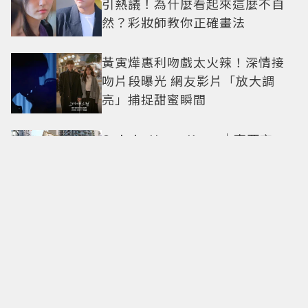
引熱議！為什麼看起來這麼不自
然？彩妝師教你正確畫法
黃寅燁惠利吻戲太火辣！深情接
吻片段曝光 網友影片「放大調
亮」捕捉甜蜜瞬間
Only in Hong Kong｜東西交
融，新舊並存 ｜摺疊城市-香港
不只月餅！「酥炸軟殼蟹＋蟹黃
醬」、「特調肉品＋調味鹽」中
秋送創意
拍出這張照片的記者小心了🤣！
少女時代孝淵「絕美pose變搞