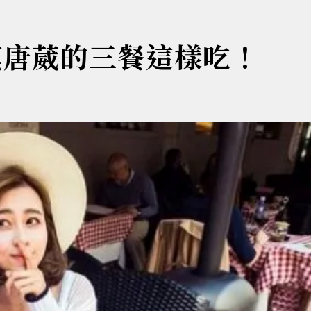
模唐葳的三餐這樣吃！