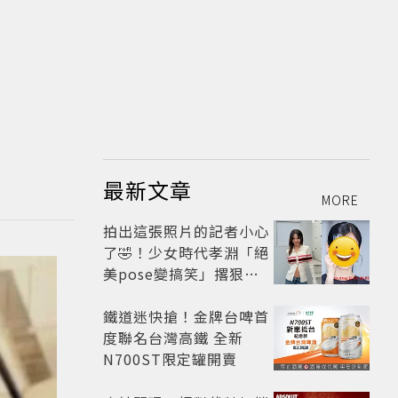
最新文章
MORE
拍出這張照片的記者小心
了🤣！少女時代孝淵「絕
美pose變搞笑」撂狠
話：把住址交出來
鐵道迷快搶！金牌台啤首
度聯名台灣高鐵 全新
N700ST限定罐開賣