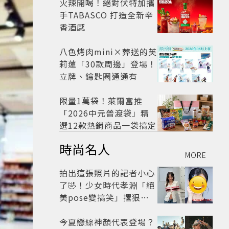
火辣開喝！絕對伏特加攜
手TABASCO 打造全新辛
香酒感
八色烤肉mini×葬送的芙
莉蓮「30款周邊」登場！
立牌、鑰匙圈通通有
限量1萬袋！萊爾富推
「2026中元普渡袋」精
選12款熱銷商品一袋搞定
時尚名人
MORE
拍出這張照片的記者小心
了🤣！少女時代孝淵「絕
美pose變搞笑」撂狠
話：把住址交出來
今夏戀綜神顏代表登場？