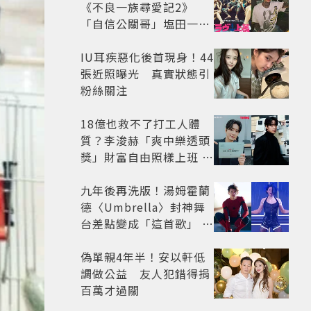
《不良一族尋愛記2》
「自信公關哥」塩田一馬
背景起底 街頭辣男翻身當
老闆
IU耳疾惡化後首現身！44
張近照曝光 真實狀態引
粉絲關注
18億也救不了打工人體
質？李浚赫「爽中樂透頭
獎」財富自由照樣上班 西
裝社畜帥出新高度
九年後再洗版！湯姆霍蘭
德〈Umbrella〉封神舞
台差點變成「這首歌」 造
型彩蛋、暖心故事一次公
開
偽單親4年半！安以軒低
調做公益 友人犯錯得捐
百萬才過關