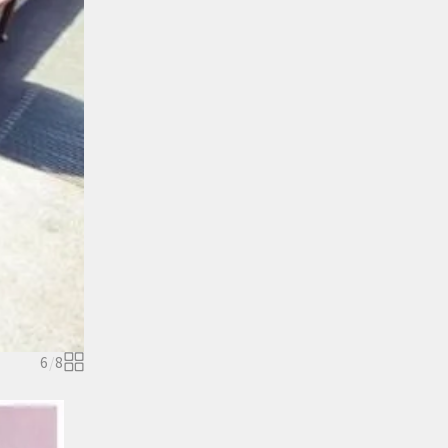
6
/
8