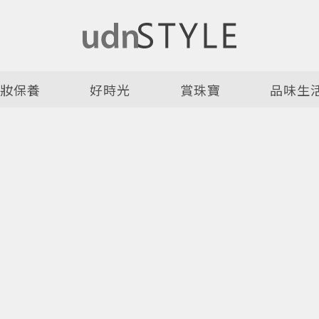
美妝保養
好時光
賞珠寶
品味生