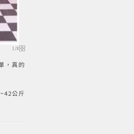
1
/
8
單，真的
~42公斤