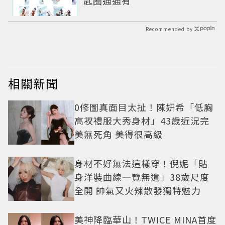
匙圈通通有
Recommended by
相關新聞
0修圖真面目太扯！陳妍希「低胸
高衩禮服大秀身材」43歲近況完
美無死角 美得很高級
身材不好無法這樣穿！倪妮「貼
身洋裝曲線一覽無遺」38歲尺度
全開 帥氣又火辣散發獨特魅力
美神降臨華山！TWICE MINA首度