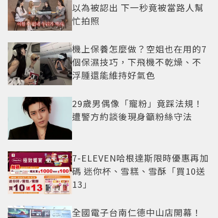
以為被認出 下一秒竟被當路人幫
忙拍照
機上保養怎麼做？空姐也在用的7
個保濕技巧，下飛機不乾燥、不
浮腫還能維持好氣色
29歲男偶像「寵粉」竟踩法規！
遭警方約談後現身籲粉絲守法
7-ELEVEN哈根達斯限時優惠再加
碼 迷你杯、雪糕、雪酥「買10送
13」
全國電子台南仁德中山店開幕！