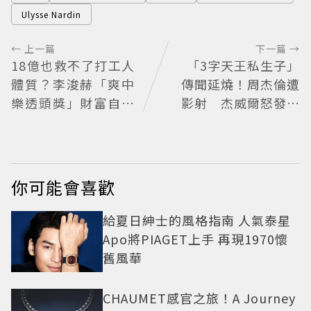
Ulysse Nardin
← 上一篇
下一篇 →
18億也救不了打工人
「3字天王私生子」
體質？李浚赫「爽中
傳聞延燒！周杰倫遭
樂透頭獎」財富自由
影射 杰威爾怒發聲
照樣上班 西裝社畜帥
明
出新高度
你可能會喜歡
給夏日紳士的風格指南 人氣泰星
Apo將PIAGET上手 再現1970懷
舊風華
CHAUMET感官之旅！A Journey