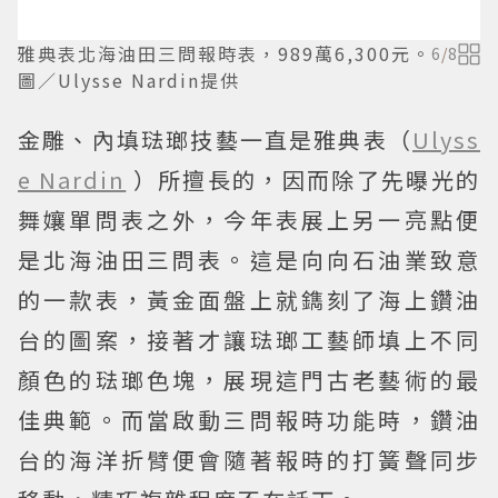
雅典表北海油田三問報時表，989萬6,300元。
6
/
8
圖／Ulysse Nardin提供
金雕、內填琺瑯技藝一直是雅典表（
Ulyss
e Nardin
）所擅長的，因而除了先曝光的
舞孃單問表之外，今年表展上另一亮點便
是北海油田三問表。這是向向石油業致意
的一款表，黃金面盤上就鐫刻了海上鑽油
台的圖案，接著才讓琺瑯工藝師填上不同
顏色的琺瑯色塊，展現這門古老藝術的最
佳典範。而當啟動三問報時功能時，鑽油
台的海洋折臂便會隨著報時的打簧聲同步