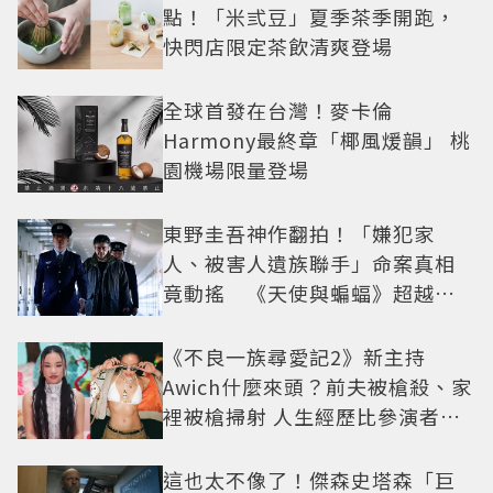
點！「米弎豆」夏季茶季開跑，
快閃店限定茶飲清爽登場
全球首發在台灣！麥卡倫
Harmony最終章「椰風煖韻」 桃
園機場限量登場
東野圭吾神作翻拍！「嫌犯家
人、被害人遺族聯手」命案真相
竟動搖 《天使與蝙蝠》超越懸
疑框架展開
《不良一族尋愛記2》新主持
Awich什麼來頭？前夫被槍殺、家
裡被槍掃射 人生經歷比參演者還
抓馬！
這也太不像了！傑森史塔森「巨