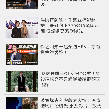
晚！
湯姆霍蘭德、千黛亞補辦婚
禮！豪砸包下370公頃英國莊
園 低調婚宴派對曝光
PR
伴侶和妳一起預防HPV，才有
資格說愛妳！
48歲楊謹華OL穿搭7公式！襯
衫這樣穿不只超減齡還很顯天
鵝頸
黃寅燁惠利吻戲太火辣！深情
接吻片段曝光 網友影片「放大