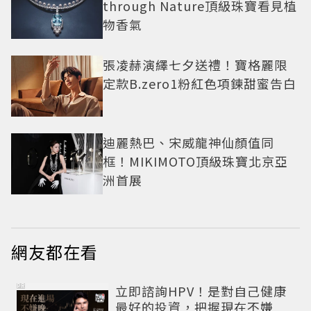
through Nature頂級珠寶看見植
物香氣
張凌赫演繹七夕送禮！寶格麗限
定款B.zero1粉紅色項鍊甜蜜告白
迪麗熱巴、宋威龍神仙顏值同
框！MIKIMOTO頂級珠寶北京亞
洲首展
網友都在看
PR
立即諮詢HPV！是對自己健康
最好的投資，把握現在不嫌