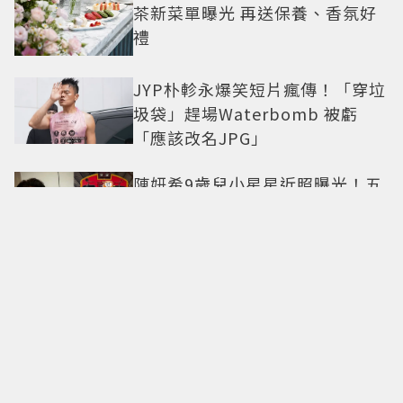
茶新菜單曝光 再送保養、香氛好
禮
JYP朴軫永爆笑短片瘋傳！「穿垃
圾袋」趕場Waterbomb 被虧
「應該改名JPG」
陳妍希9歲兒小星星近照曝光！五
官神似陳曉 網驚直呼「縮小版爸
爸」
法籍三星名廚Paul Pairet揮軍台
北 帶來「簡單，從來不簡單」料
理哲學
甜度爆表了！丁海寅《我的荒糖