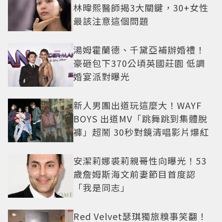
林暐熙醫師揭3大關鍵，30+女性
最該注意這個問題
湯姆霍蘭德、千黛亞補辦婚禮！
豪砸包下370公頃英國莊園 低調
婚宴派對曝光
新人男團出道玩這麼大！WAYF
BOYS 出道MV「跳舞跳到集體脫
褲」超鬧 30秒對鏡清唱影片爆紅
安潔莉娜裘莉親哥性向曝光！53
歲詹姆斯海文前妻節目首度認
「我是同志」
Red Velvet瑟琪獨旅糗事笑翻！