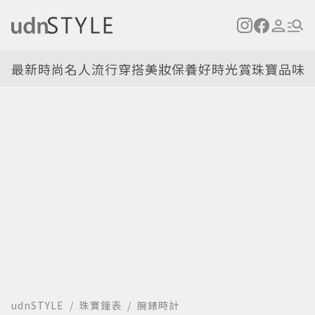
最新
時尚名人
流行穿搭
美妝保養
好時光
賞珠寶
品味
udnSTYLE
珠寶鐘表
腕錶時計