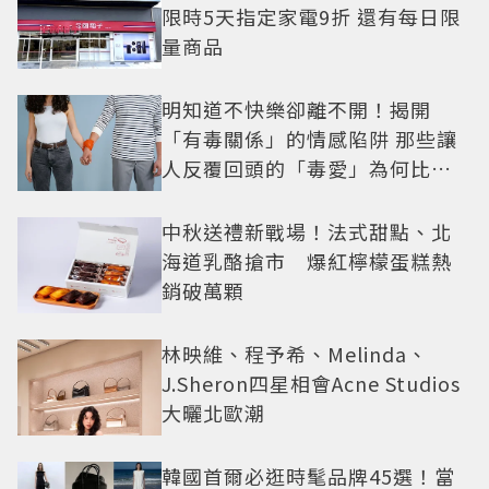
限時5天指定家電9折 還有每日限
量商品
明知道不快樂卻離不開！揭開
「有毒關係」的情感陷阱 那些讓
人反覆回頭的「毒愛」為何比菸
還難戒？
中秋送禮新戰場！法式甜點、北
海道乳酪搶市 爆紅檸檬蛋糕熱
銷破萬顆
林映維、程予希、Melinda、
J.Sheron四星相會Acne Studios
大曬北歐潮
韓國首爾必逛時髦品牌45選！當