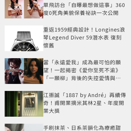
單飛訪台「自曝最想做這事」360
度0死角美貌保養祕訣一次公開
重返1959經典設計！Longines浪
琴Legend Diver 59潛水表 復刻
懷舊
當「永遠愛我」成為最可怕的願
望！一起揭密《愛你至死不渝》
「一願柳」背後的失控愛情與爆
紅之路
江振誠「1887 by André」再續傳
奇！甫開業摘米其林2星、年度開
業大獎
手刷抹茶、日系茶韻化為療癒甜