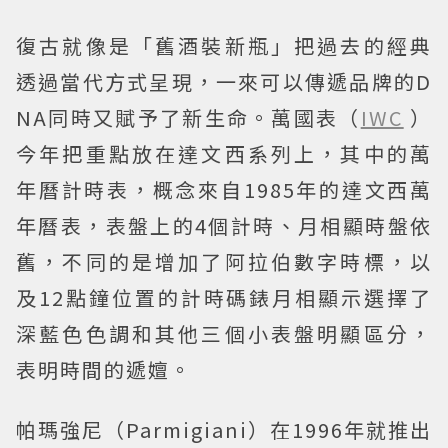
復古就像是「舊酒裝新瓶」把過去的經典
透過當代方式呈現，一來可以傳遞品牌的D
NA同時又賦予了新生命。萬國表（
IWC
）
今年把重點放在達文西系列上，其中的萬
年曆計時表，概念來自1985年的達文西萬
年曆表，表盤上的4個計時、月相顯時盤依
舊，不同的是增加了阿拉伯數字時標，以
及12點鐘位置的計時碼錶月相顯示選擇了
深藍色色調和其他三個小表盤明顯區分，
表明時間的遞嬗。
帕瑪強尼（Parmigiani）在1996年就推出