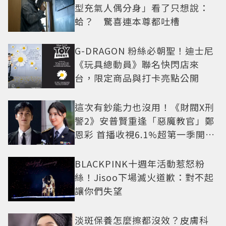
型充氣人偶分身」看了只想說：
蛤？ 驚喜連本尊都吐槽
G-DRAGON 粉絲必朝聖！迪士尼
《玩具總動員》聯名快閃店來
台，限定商品與打卡亮點公開
這次有鈔能力也沒用！《財閥X刑
警2》安普賢重逢「惡魔教官」鄭
恩彩 首播收視6.1%超第一季開紅
盤
BLACKPINK十週年活動惹怒粉
絲！Jisoo下場滅火道歉：對不起
讓你們失望
淡斑保養怎麼擦都沒效？皮膚科