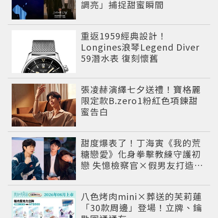
調亮」捕捉甜蜜瞬間
重返1959經典設計！
Longines浪琴Legend Diver
59潛水表 復刻懷舊
張凌赫演繹七夕送禮！寶格麗
限定款B.zero1粉紅色項鍊甜
蜜告白
甜度爆表了！丁海寅《我的荒
糖戀愛》化身拳擊教練守護初
戀 失憶檢察官×假男友打造今
夏必看小甜劇
八色烤肉mini×葬送的芙莉蓮
「30款周邊」登場！立牌、鑰