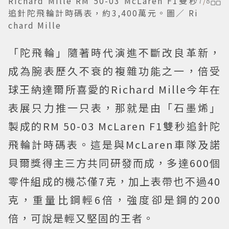
Richard Mille RM 50-03 McLaren F1雙秒
7
/
8
追針陀飛輪計時碼表，約3,400萬元。圖／ Ri
chard Mille
「陀飛輪」隨著時代演進不斷改良革新，
成為腕表歷久不衰的複雜功能之一，倍受
球王納達爾所喜愛的Richard Mille今年在
表展只力推一只表，那就是由「石墨烯」
製成的RM 50-03 McLaren F1雙秒追針陀
飛輪計時碼表。這是與McLaren車隊及諾
貝爾獎得主三方共同研發而成，多達600個
零件組成的機芯僅7克，加上表帶也不過40
克，重量比鋼輕6倍，強度卻是鋼的200
倍，可說是輕又堅固的王者。