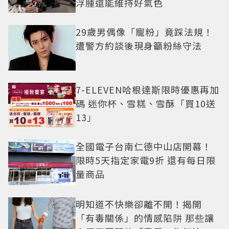
浮腫還能維持好氣色
29歲男偶像「寵粉」竟踩法規！
遭警方約談後現身籲粉絲守法
7-ELEVEN哈根達斯限時優惠再加
碼 迷你杯、雪糕、雪酥「買10送
13」
全國電子台南仁德中山店開幕！
限時5天指定家電9折 還有每日限
量商品
明知道不快樂卻離不開！揭開
「有毒關係」的情感陷阱 那些讓