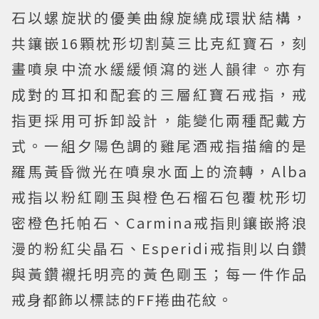
石以螺旋狀的優美曲線旋繞成環狀結構，
共鑲嵌16顆枕形切割莫三比克紅寶石，刻
畫噴泉中流水緩緩傾瀉的迷人韻律。亦有
成對的耳扣和配套的三層紅寶石戒指，戒
指更採用可拆卸設計，能變化兩種配戴方
式。一組夕陽色調的雞尾酒戒指描繪的是
羅馬黃昏微光在噴泉水面上的流轉，Alba
戒指以粉紅剛玉與橙色石榴石包覆枕形切
密橙色托帕石、Carmina戒指則鑲嵌將浪
漫的粉紅尖晶石、Esperidi戒指則以白鑽
與黃鑽襯托明亮的黃色剛玉；每一件作品
戒身都飾以標誌的FF捲曲花紋。