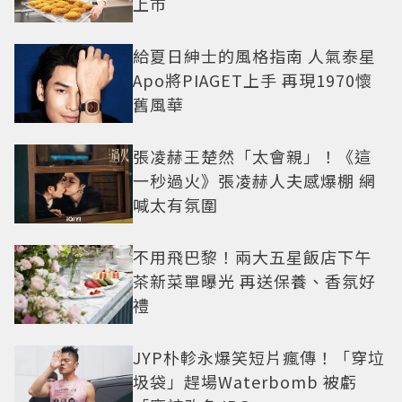
上市
給夏日紳士的風格指南 人氣泰星
Apo將PIAGET上手 再現1970懷
舊風華
張凌赫王楚然「太會親」！《這
一秒過火》張凌赫人夫感爆棚 網
喊太有氛圍
不用飛巴黎！兩大五星飯店下午
茶新菜單曝光 再送保養、香氛好
禮
JYP朴軫永爆笑短片瘋傳！「穿垃
圾袋」趕場Waterbomb 被虧