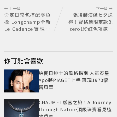
← 上一篇
下一篇 →
命定日常包搭配零負
張凌赫演繹七夕送
擔 Longchamp全新
禮！寶格麗限定款B.
Le Cadence實現不
zero1粉紅色項鍊甜
費力的從容風格
蜜告白
你可能會喜歡
給夏日紳士的風格指南 人氣泰星
Apo將PIAGET上手 再現1970懷
舊風華
CHAUMET感官之旅！A Journey
through Nature頂級珠寶看見植
物香氣