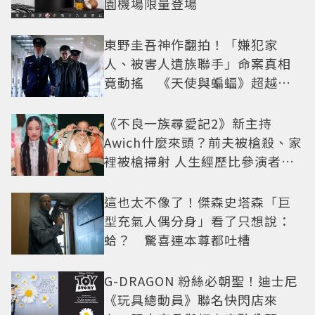
園機場限量登場
東野圭吾神作翻拍！「嫌犯家
人、被害人遺族聯手」命案真相
竟動搖 《天使與蝙蝠》超越懸
疑框架展開
《不良一族尋愛記2》新主持
Awich什麼來頭？前夫被槍殺、家
裡被槍掃射 人生經歷比參演者還
抓馬！
這也太不像了！傑森史塔森「巨
型充氣人偶分身」看了只想說：
蛤？ 驚喜連本尊都吐槽
G-DRAGON 粉絲必朝聖！迪士尼
《玩具總動員》聯名快閃店來