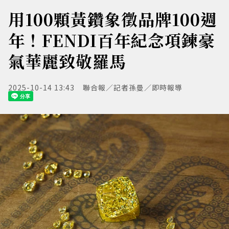
用100顆黃鑽象徵品牌100週
年！FENDI百年紀念項鍊豪
氣華麗致敬羅馬
2025-10-14 13:43
聯合報／記者孫曼／即時報導