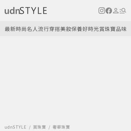
最新
時尚名人
流行穿搭
美妝保養
好時光
賞珠寶
品味
udnSTYLE
賞珠寶
奢華珠寶