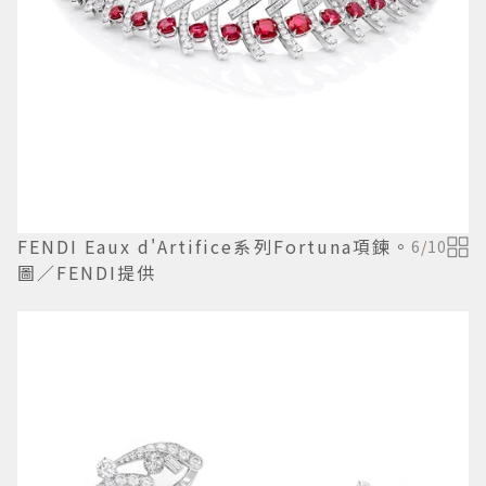
FENDI Eaux d'Artifice系列Fortuna項鍊。
6
/
10
圖／FENDI提供