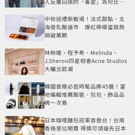
人反覆回頭的「毒愛」為何比菸
還難戒？
中秋送禮新戰場！法式甜點、北
海道乳酪搶市 爆紅檸檬蛋糕熱
銷破萬顆
林映維、程予希、Melinda、
J.Sheron四星相會Acne Studios
大曬北歐潮
韓國首爾必逛時髦品牌45選！當
地編輯推薦服裝、包包、飾品品
牌一次看
日本咖哩麵包冠軍首登台！台南
香格里拉開賣 得獎可頌搶先日本