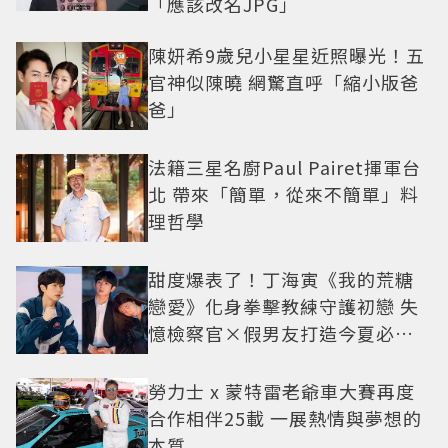
「應該改名JPG」
陳妍希9歲兒小星星近照曝光！五
官神似陳曉 網驚直呼「縮小版爸
爸」
法籍三星名廚Paul Pairet揮軍台
北 帶來「簡單，從來不簡單」料
理哲學
甜度爆表了！丁海寅《我的荒糖
戀愛》化身拳擊教練守護初戀 失
憶檢察官×假男友打造今夏必看
小甜劇
勞力士 x 蒙特雷老爺車大賽再度
合作相伴25載 一展熱情與夢想的
本質