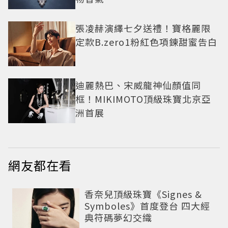
張凌赫演繹七夕送禮！寶格麗限
定款B.zero1粉紅色項鍊甜蜜告白
迪麗熱巴、宋威龍神仙顏值同
框！MIKIMOTO頂級珠寶北京亞
洲首展
網友都在看
香奈兒頂級珠寶《Signes &
Symboles》首度登台 四大經
典符碼夢幻交織