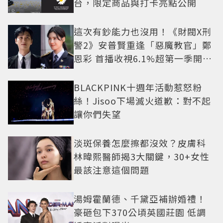
台，限定商品與打卡亮點公開
這次有鈔能力也沒用！《財閥X刑
警2》安普賢重逢「惡魔教官」鄭
恩彩 首播收視6.1%超第一季開紅
盤
BLACKPINK十週年活動惹怒粉
絲！Jisoo下場滅火道歉：對不起
讓你們失望
淡斑保養怎麼擦都沒效？皮膚科
林暐熙醫師揭3大關鍵，30+女性
最該注意這個問題
湯姆霍蘭德、千黛亞補辦婚禮！
豪砸包下370公頃英國莊園 低調