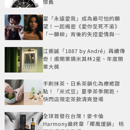
懷舊
當「永遠愛我」成為最可怕的願
望！一起揭密《愛你至死不渝》
「一願柳」背後的失控愛情與爆
紅之路
江振誠「1887 by André」再續傳
奇！甫開業摘米其林2星、年度開
業大獎
手刷抹茶、日系茶韻化為療癒甜
點！「米弎豆」夏季茶季開跑，
快閃店限定茶飲清爽登場
全球首發在台灣！麥卡倫
Harmony最終章「椰風煖韻」 桃