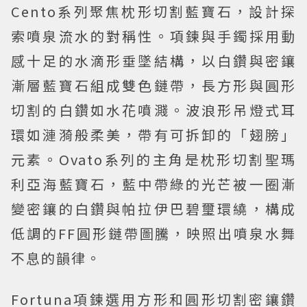
Cento系列聚焦枕形切割藍寶石，設計探
索噴泉流水的對稱性。項鍊與手鐲採用動
感十足的水滴形垂墜結構，以白鑽與密鑲
漸層藍寶石組成雙色鏈帶，長方形與圓形
切割的白鑽如水花噴濺。波浪形吊燈式耳
環如漣漪般柔美，帶有可拆卸的「翅膀」
元素。Ovato系列的主角是枕形切割聖瑪
利亞海藍寶石，藍中帶綠的光芒被一圈漸
變密鑲的白鑽與帕拉伊巴碧璽環繞，構成
低調的FF圓形鏈帶圖騰，映照出噴泉水舞
不息的韻律。
Fortuna項鍊選用方形和圓形切割密鑲鑽