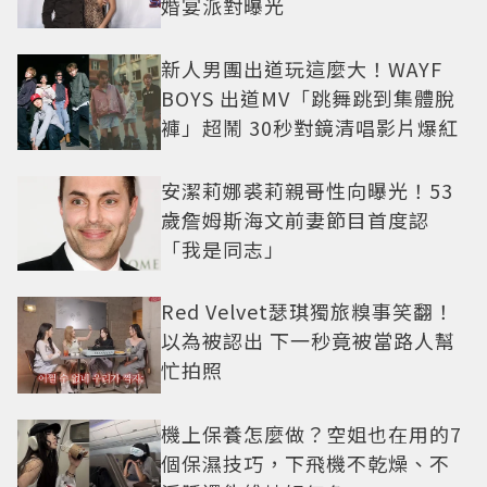
婚宴派對曝光
新人男團出道玩這麼大！WAYF
BOYS 出道MV「跳舞跳到集體脫
褲」超鬧 30秒對鏡清唱影片爆紅
安潔莉娜裘莉親哥性向曝光！53
歲詹姆斯海文前妻節目首度認
「我是同志」
Red Velvet瑟琪獨旅糗事笑翻！
以為被認出 下一秒竟被當路人幫
忙拍照
機上保養怎麼做？空姐也在用的7
個保濕技巧，下飛機不乾燥、不