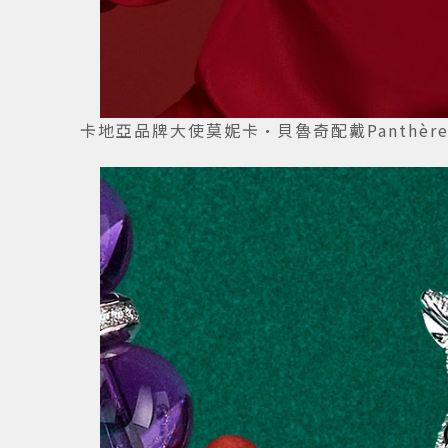
卡地亞品牌大使莫妮卡·貝魯奇配戴Panthère