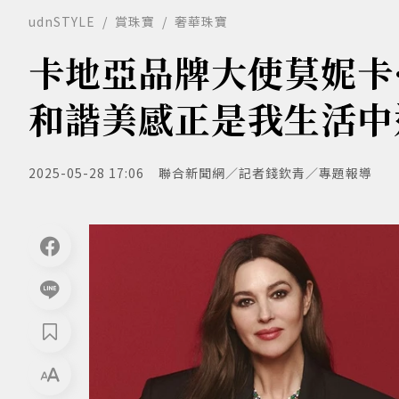
udnSTYLE
賞珠寶
奢華珠寶
卡地亞品牌大使莫妮卡·貝魯
和諧美感正是我生活中
2025-05-28 17:06
聯合新聞網／記者錢欽青／專題報導