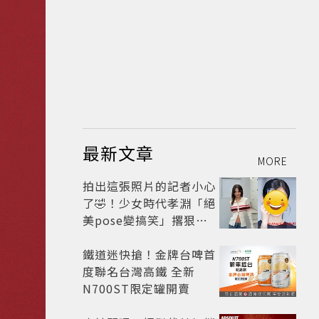
最新文章
MORE
拍出這張照片的記者小心
了🤣！少女時代孝淵「絕
美pose變搞笑」撂狠
話：把住址交出來
鐵道迷快搶！金牌台啤首
度聯名台灣高鐵 全新
N700ST限定罐開賣