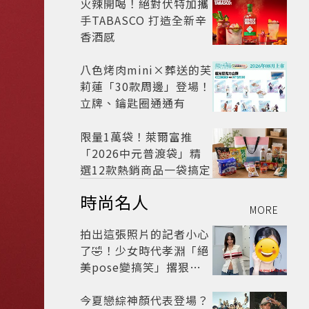
火辣開喝！絕對伏特加攜
手TABASCO 打造全新辛
香酒感
八色烤肉mini×葬送的芙
莉蓮「30款周邊」登場！
立牌、鑰匙圈通通有
限量1萬袋！萊爾富推
「2026中元普渡袋」精
選12款熱銷商品一袋搞定
時尚名人
MORE
拍出這張照片的記者小心
了🤣！少女時代孝淵「絕
美pose變搞笑」撂狠
話：把住址交出來
今夏戀綜神顏代表登場？