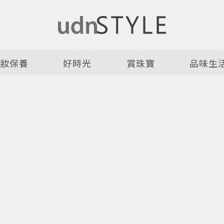
美妝保養
好時光
賞珠寶
品味生