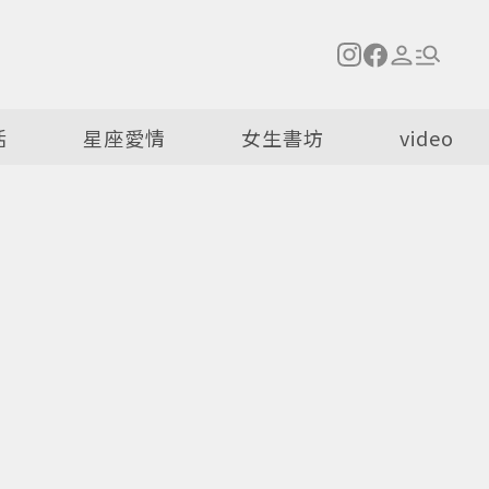
活
星座愛情
女生書坊
video