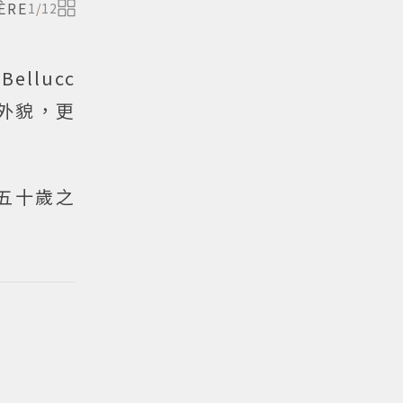
̀RE
1
/
12
llucc
外貌，更
五十歲之