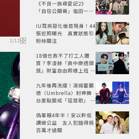
《不良一族尋愛記2》
「自信公關哥」塩田一馬
背景起底 街頭辣男翻身當
老闆
IU耳疾惡化後首現身！44
張近照曝光 真實狀態引
粉絲關注
2
/
12
18億也救不了打工人體
質？李浚赫「爽中樂透頭
獎」財富自由照樣上班 西
裝社畜帥出新高度
九年後再洗版！湯姆霍蘭
德〈Umbrella〉封神舞
台差點變成「這首歌」 造
型彩蛋、暖心故事一次公
開
偽單親4年半！安以軒低
調做公益 友人犯錯得捐
百萬才過關