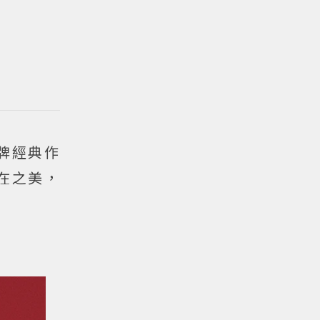
牌經典作
在之美，