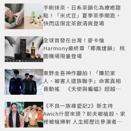
手刷抹茶、日系茶韻化為療癒甜
點！「米弎豆」夏季茶季開跑，
快閃店限定茶飲清爽登場
全球首發在台灣！麥卡倫
Harmony最終章「椰風煖韻」 桃
園機場限量登場
東野圭吾神作翻拍！「嫌犯家
人、被害人遺族聯手」命案真相
竟動搖 《天使與蝙蝠》超越懸
疑框架展開
《不良一族尋愛記2》新主持
Awich什麼來頭？前夫被槍殺、家
裡被槍掃射 人生經歷比參演者還
抓馬！