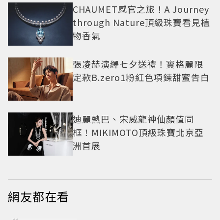
CHAUMET感官之旅！A Journey
through Nature頂級珠寶看見植
物香氣
張凌赫演繹七夕送禮！寶格麗限
定款B.zero1粉紅色項鍊甜蜜告白
迪麗熱巴、宋威龍神仙顏值同
框！MIKIMOTO頂級珠寶北京亞
洲首展
網友都在看