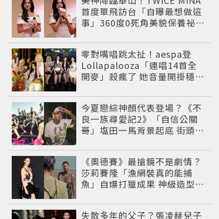
首度單飛訪台「自曝最想做這
事」360度0死角美貌保養祕訣
一次公開
零對嘴唱跳太扯！aespa登
Lollapalooza「連唱14首全
開麥」殺瘋了 她音量開掛穩到
像吞CD
今夏戀綜神顏代表登場？《不
良一族尋愛記2》「自信公關
哥」塩田一馬背景起底 街頭辣
男翻身當老闆
《奧德賽》最搶鏡不是劇情？
莎莉賽隆「漁網裝真的能捕
魚」自爆打獵成果 神級造型美
到出戲
失散多年的父子？張凌赫兒子