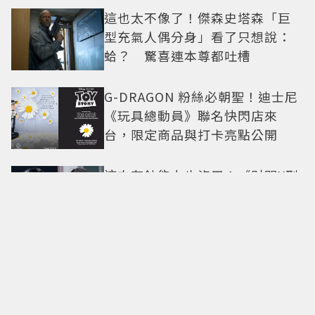
這也太不像了！傑森史塔森「巨
型充氣人偶分身」看了只想說：
蛤？ 驚喜連本尊都吐槽
G-DRAGON 粉絲必朝聖！迪士尼
《玩具總動員》聯名快閃店來
台，限定商品與打卡亮點公開
這次有鈔能力也沒用！《財閥X刑
警2》安普賢重逢「惡魔教官」鄭
恩彩 首播收視6.1%超第一季開紅
盤
BLACKPINK十週年活動惹怒粉
絲！Jisoo下場滅火道歉：對不起
讓你們失望