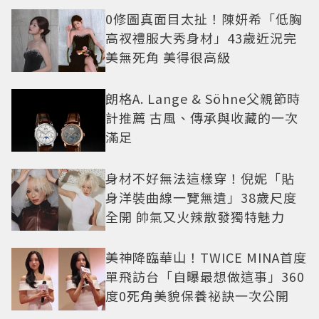
0修圖真面目太扯！陳妍希「低胸
高衩禮服大秀身材」43歲近況完
美無死角 美得很高級
朗格A. Lange & Söhne父親節時
計推薦 古風、傳承與收藏的一次
滿足
身材不好無法這樣穿！倪妮「貼
身洋裝曲線一覽無遺」38歲尺度
全開 帥氣又火辣散發獨特魅力
美神降臨華山！TWICE MINA首度
單飛訪台「自曝最想做這事」360
度0死角美貌保養祕訣一次公開