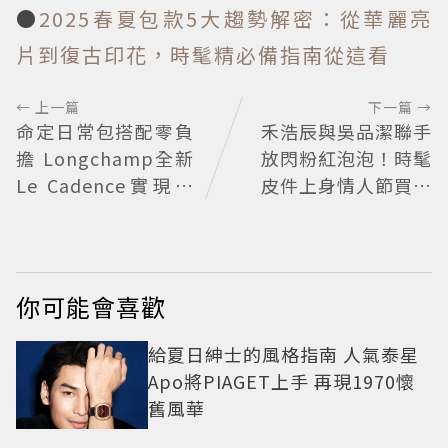
●
2025春夏包款5大趨勢解密：從華麗亮
片到復古印花，時髦精必備指南從這看
← 上一篇
下一篇 →
命定日常包搭配零負
禾浩辰與吳品潔聯手
擔 Longchamp全新
放閃粉紅泡泡！時髦
Le Cadence實現不
皮件上身情人節買物
費力的從容風格
清單這裡看
你可能會喜歡
給夏日紳士的風格指南 人氣泰星
Apo將PIAGET上手 再現1970懷
舊風華