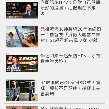
PR
立即諮詢HPV！是對自己健康
最好的投資，把握現在不嫌
晚！
元祖韓流女神美貌20年始終如
一！崔智友「度假大曬雪白美
背」51歲看起來像少女 凍齡近
況震撼全網
PR
伴侶和妳一起預防HPV，才有
資格說愛妳！
44歲張鈞甯OL穿搭8公式！寬
褲＋襯衫不只顯瘦，還穿出主
管氣場
美神降臨華山！TWICE MINA