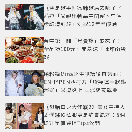
《我是歌手》鐵肺歌后去哪了？
茜拉「父親出軌高中閨密、冒名
簽約遭封殺」沉寂12年辛酸過往
曝光
台中第一間「鳥貴族」要來了！
全品項100元、開幕送「酥炸南蠻
蝦」
捲粉絲Mina輕生爭議後首露面！
ENHYPEN西村力「燦笑揮手狀態
超好」又遭炎上 兩派網友戰翻
《母胎單身大作戰2》美女主持人
姜漢娜IG私服更是約會範本：5個
提升氣質穿搭Tips公開