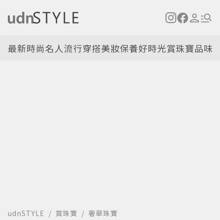
最新
時尚名人
流行穿搭
美妝保養
好時光
賞珠寶
品味
udnSTYLE
賞珠寶
奢華珠寶