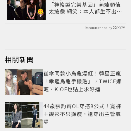
「神複製完美基因」萌娃顏值
太搶戲 網笑：本人都生不出這
麼像
Recommended by
相關新聞
崔傘同款小烏龜爆紅！韓星正瘋
「幸運烏龜手機貼」，TWICE娜
璉、KIOF也貼上求好運
44歲張鈞甯OL穿搭8公式！寬褲
＋襯衫不只顯瘦，還穿出主管氣
場