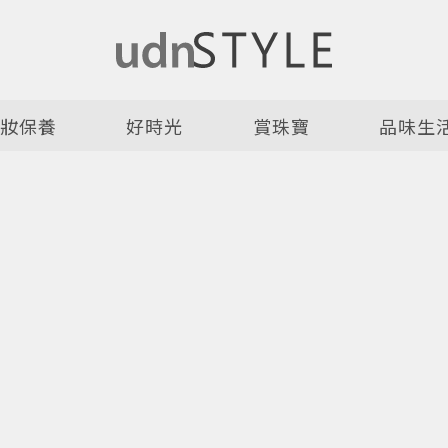
美妝保養
好時光
賞珠寶
品味生