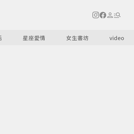
活
星座愛情
女生書坊
video