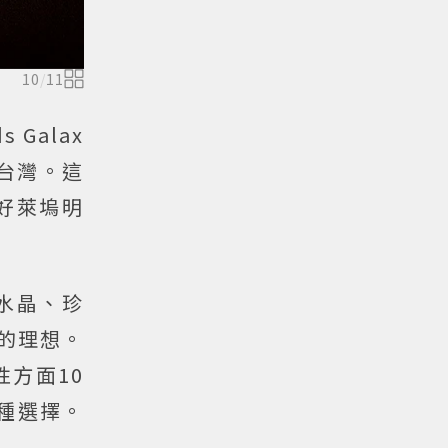
10
/
11
s Galax
進台灣。這
好萊塢明
水晶、珍
品的理想。
方面10
種選擇。