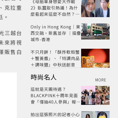
怒了😡
《母胎單身戀愛大作戰
、克拉重
2》臥蠶妝引熱議！為什
麼看起來這麼不自然？彩
低。
妝師教你正確畫法
Only in Hong Kong｜東
新光三越台
西交融，新舊並存 ｜摺疊
城市-香港
未來將視
僅販售白
不只月餅！「酥炸軟殼蟹
＋蟹黃醬」、「特調肉品
＋調味鹽」中秋送創意
時尚名人
MORE
這就是天團待遇？
BLACKPINK十周年見面
會「僅抽40人參與」報名
開始到截止僅9小時粉絲
怒了😡
拍出這張照片的記者小心