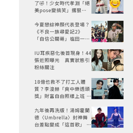
了🤣！少女時代孝淵「絕
美pose變搞笑」撂狠
話：把住址交出來
今夏戀綜神顏代表登場？
《不良一族尋愛記2》
「自信公關哥」塩田一馬
背景起底 街頭辣男翻身當
老闆
IU耳疾惡化後首現身！44
張近照曝光 真實狀態引
粉絲關注
18億也救不了打工人體
質？李浚赫「爽中樂透頭
獎」財富自由照樣上班 西
裝社畜帥出新高度
九年後再洗版！湯姆霍蘭
德〈Umbrella〉封神舞
台差點變成「這首歌」 造
型彩蛋、暖心故事一次公