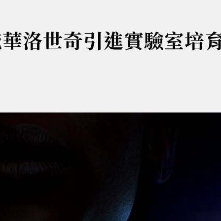
施華洛世奇引進實驗室培