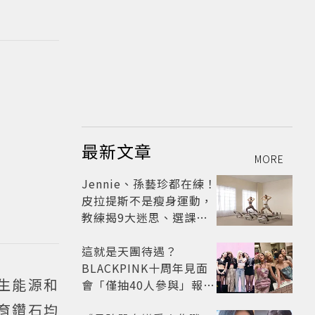
最新文章
MORE
Jennie、孫藝珍都在練！
皮拉提斯不是瘦身運動，
教練揭9大迷思、選課真
相
這就是天團待遇？
BLACKPINK十周年見面
可再生能源和
會「僅抽40人參與」報名
開始到截止僅9小時粉絲
培育鑽石均