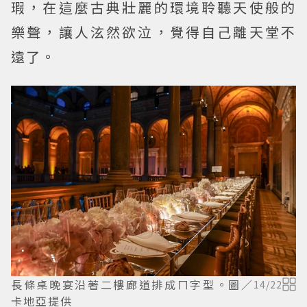
瑕，在這麼古典壯麗的環境聆聽天使般的
樂聲，讓人泫然欲泣，覺得自己離天堂不
遠了。
長條桌晚宴沿著二樓廊道排成ㄇ字型。圖／
14
/
22
卡地亞提供