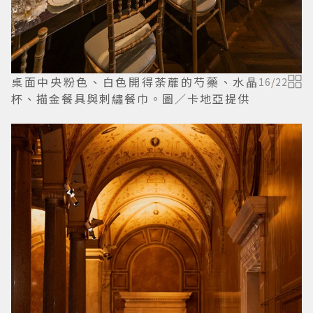
桌面中央粉色、白色開得荼蘼的芍藥、水晶
16
/
22
杯、描金餐具與刺繡餐巾。圖／卡地亞提供