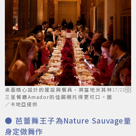
桌面精心設計的擺設與餐具，將當地米其林
17
/
22
三星餐廳Amador的佳餚襯托得更可口。圖
／卡地亞提供
● 芭蕾舞王子為Nature Sauvage量
身定做舞作