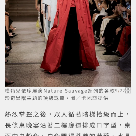
模特兒依序展演Nature Sauvage系列的各款
9
/
22
珍奇異獸主題的頂級珠寶。圖／卡地亞提供
熱烈掌聲之後，眾人循著階梯拾級而上，
長條桌晚宴沿著二樓廊道排成ㄇ字型，桌
面中央粉色、白色開得荼蘼的芍藥、水晶