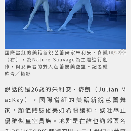
國際當紅的美籍新銳芭蕾舞家朱利安·麥凱
18
/
22
（右），為Nature Sauvage為主題進行創
作，與女舞者的雙人芭蕾優美空靈。記者錢
欽青／攝影
說話的是26歲的朱利安·麥凱（Julian M
acKay），國際當紅的美籍新銳芭蕾舞
家，顏值體態俊美如希臘諸神，談吐舉止
優雅似皇室貴族。地點是在維也納郊區名