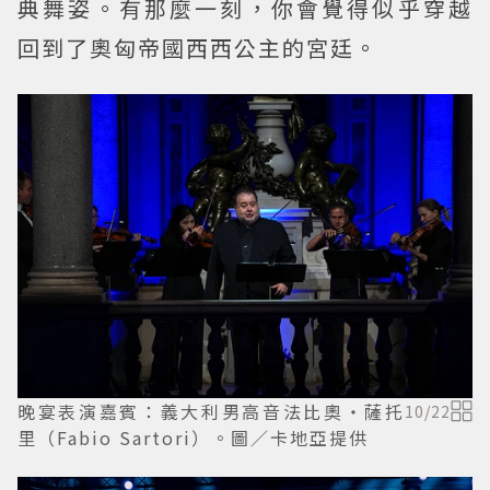
典舞姿。有那麼一刻，你會覺得似乎穿越
回到了奧匈帝國西西公主的宮廷。
晚宴表演嘉賓：義大利男高音法比奧・薩托
10
/
22
里（Fabio Sartori）。圖／卡地亞提供