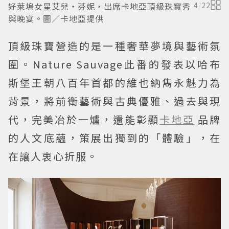
好萊塢女星艾兒・芬妮，出席卡地亞頂級珠寶秀
4
/
22
與晚宴。圖／卡地亞提供
頂級珠寶營造的是一種奢華夢境與藝術氛
圍。Nature Sauvage此番的發表以哈布
斯堡王朝八百年首都的維也納雋永魅力為
背景，將前衛藝術與古典優雅、過去與現
代，完美冶於一爐，還能彰顯
卡地亞
品牌
的人文底蘊，策展出獨到的「體驗」，在
在讓人衷心折服。