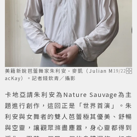
美籍新銳芭蕾舞家朱利安·麥凱（Julian M
19
/
22
acKay）。記者錢欽青／攝影
卡地亞請朱利安為Nature Sauvage為主
題進行創作，這回正是「世界首演」。朱
利安與女舞者的雙人芭蕾極其優美、舒暢
與空靈，讓觀眾滌盡塵囂，身心靈都得到