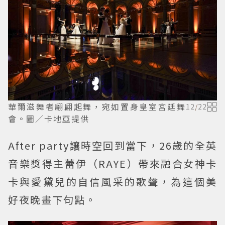
華爾滋舞者翩翩起舞，宛如置身皇室宮廷舞
12
/
22
會。圖／卡地亞提供
After party讓時空回到當下，26歲的全英
音樂獎得主蕾伊（RAYE）帶來融合女神卡
卡與愛黛兒的自信風采的歌聲，為這個美
好夜晚畫下句點。