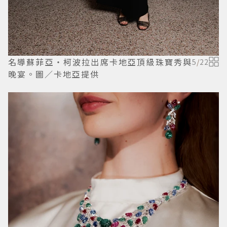
名導蘇菲亞・柯波拉出席卡地亞頂級珠寶秀與
5
/
22
晚宴。圖／卡地亞提供