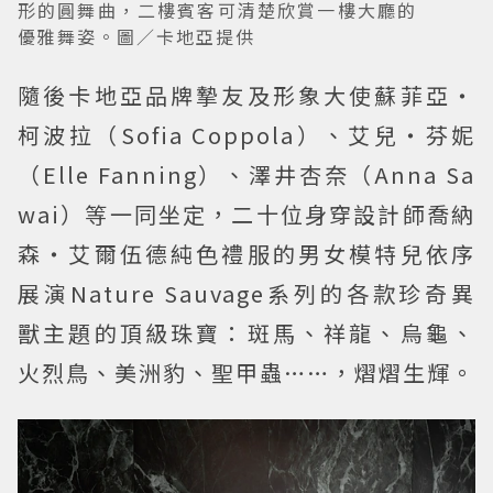
形的圓舞曲，二樓賓客可清楚欣賞一樓大廳的
優雅舞姿。圖／卡地亞提供
隨後卡地亞品牌摯友及形象大使蘇菲亞・
柯波拉（Sofia Coppola）、艾兒・芬妮
（Elle Fanning）、澤井杏奈（Anna Sa
wai）等一同坐定，二十位身穿設計師喬納
森・艾爾伍德純色禮服的男女模特兒依序
展演Nature Sauvage系列的各款珍奇異
獸主題的頂級珠寶：斑馬、祥龍、烏龜、
火烈鳥、美洲豹、聖甲蟲……，熠熠生輝。