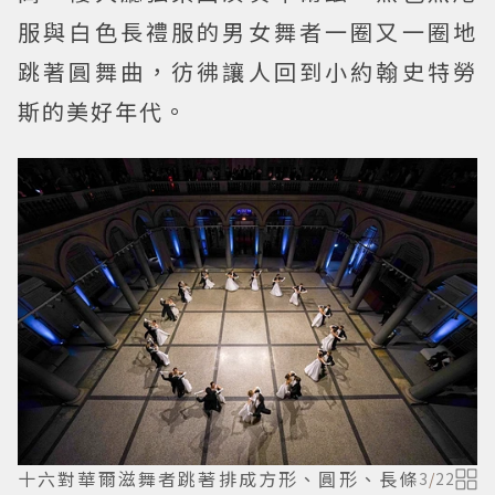
服與白色長禮服的男女舞者一圈又一圈地
跳著圓舞曲，彷彿讓人回到小約翰史特勞
斯的美好年代。
十六對華爾滋舞者跳著排成方形、圓形、長條
3
/
22