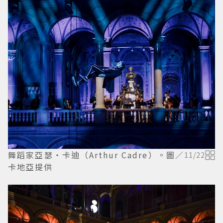
舞蹈家亞瑟・卡迪（Arthur Cadre）。圖／
11
/
22
卡地亞提供