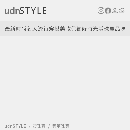
最新
時尚名人
流行穿搭
美妝保養
好時光
賞珠寶
品味
udnSTYLE
賞珠寶
奢華珠寶