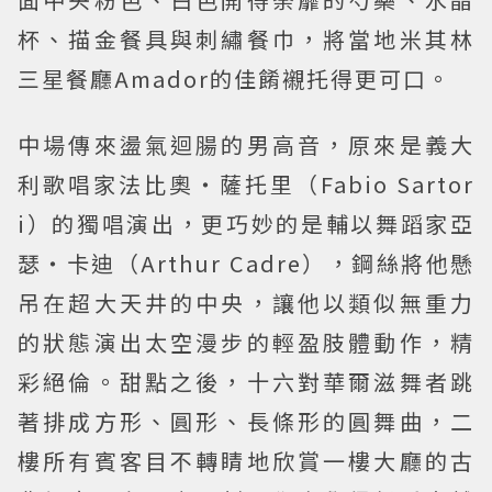
杯、描金餐具與刺繡餐巾，將當地米其林
三星餐廳Amador的佳餚襯托得更可口。
中場傳來盪氣迴腸的男高音，原來是義大
利歌唱家法比奧・薩托里（Fabio Sartor
i）的獨唱演出，更巧妙的是輔以舞蹈家亞
瑟・卡迪（Arthur Cadre），鋼絲將他懸
吊在超大天井的中央，讓他以類似無重力
的狀態演出太空漫步的輕盈肢體動作，精
彩絕倫。甜點之後，十六對華爾滋舞者跳
著排成方形、圓形、長條形的圓舞曲，二
樓所有賓客目不轉睛地欣賞一樓大廳的古