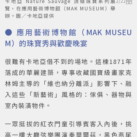
卡地亞 Nature Sauvage 頂級珠寶系列展
2
/
22
覽，在應用藝術博物館（MAK MUSEUM）舉
辦。圖／卡地亞提供
● 應用藝術博物館（MAK MUSEU
M）的珠寶秀與歡慶晚宴
很難有卡地亞借不到的場地。這棟1871年
落成的華麗建築，專事收藏國寶級畫家克
林姆主導的「維也納分離派」影響下、融
入這些「新藝術」風格的：傢俱、器物與
室內裝潢物件。
一眾挺拔的紅衣門童引導賓客入內後，挑
高一樓大廳弦樂團演奏華爾茲，黑色燕尾