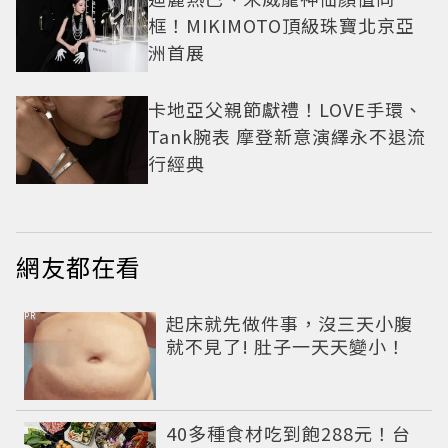
框！MIKIMOTO頂級珠寶北京亞
洲首展
卡地亞父親節獻禮！LOVE手環、
Tank腕表 摩登新意演繹永不退流
行經典
網友都在看
PR
起床就先做件事，沒三天小腹
就不見了! 肚子一天天變小！
40多種食材吃到飽288元！台