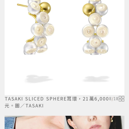
TASAKI SLICED SPHERE耳環，21萬6,000
8
/
18
元。圖／TASAKI