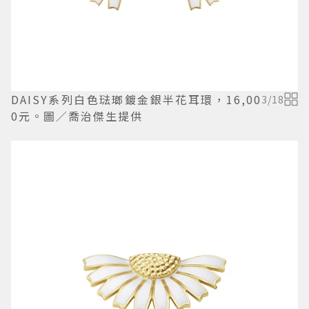
DAISY系列白色琺瑯鍍金銀半花耳環，16,00
3
/
18
0元。圖／喬治傑生提供