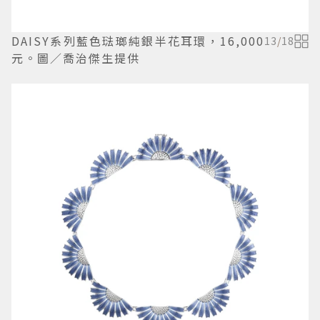
DAISY系列藍色琺瑯純銀半花耳環，16,000
13
/
18
元。圖／喬治傑生提供