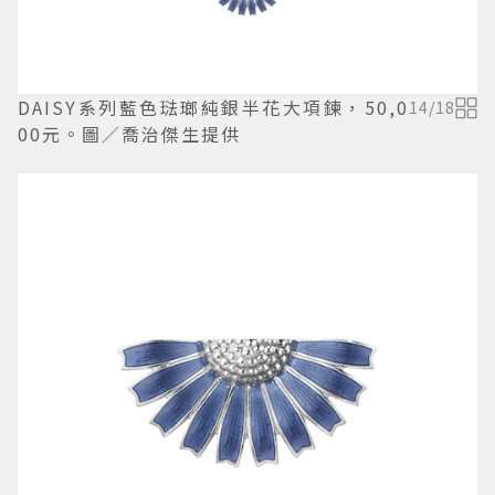
DAISY系列藍色琺瑯純銀半花大項鍊，50,0
14
/
18
00元。圖／喬治傑生提供