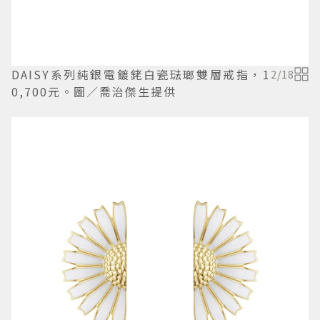
DAISY系列純銀電鍍銠白瓷琺瑯雙層戒指，1
2
/
18
0,700元。圖／喬治傑生提供