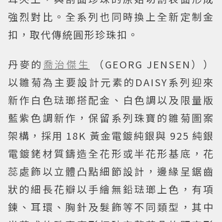
強烈對比。全系列也同時換上全新定制金
扣，取代傳統圓形珍珠扣。
丹麥的
喬治傑生
（GEORG JENSEN））
以雛菊為主要設計元素的DAISY系列迎來
新作白色琺瑯搭配金、白色調以及限量版
藍紫色調新作，保留系列珠寶的雛菊圖案
架構，採用 18K 黃金電鍍純銀與 925 純銀
電鍍銠材質鑄造全花形或半花形基底，花
蕊處飾以立體凸點細節設計，邊緣呈鋸齒
狀的細長花瓣以手繪無鉛琺瑯上色，有項
鍊、耳環、胸針及髮飾等不同類型，其中