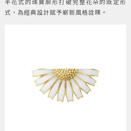
半花式的珠寶廓形打破完整花朵的既定形
式，為經典設計賦予嶄新風格詮釋。