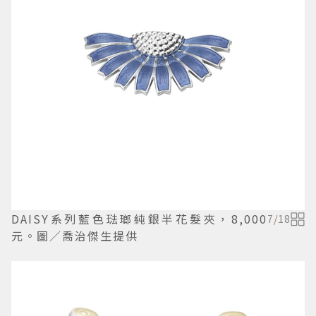
DAISY系列藍色琺瑯純銀半花髮夾，8,000
7
/
18
元。圖／喬治傑生提供