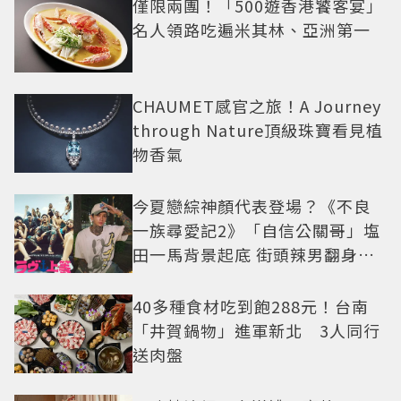
僅限兩團！「500遊香港饕客宴」
名人領路吃遍米其林、亞洲第一
CHAUMET感官之旅！A Journey
through Nature頂級珠寶看見植
物香氣
今夏戀綜神顏代表登場？《不良
一族尋愛記2》「自信公關哥」塩
田一馬背景起底 街頭辣男翻身當
老闆
40多種食材吃到飽288元！台南
「井賀鍋物」進軍新北 3人同行
送肉盤