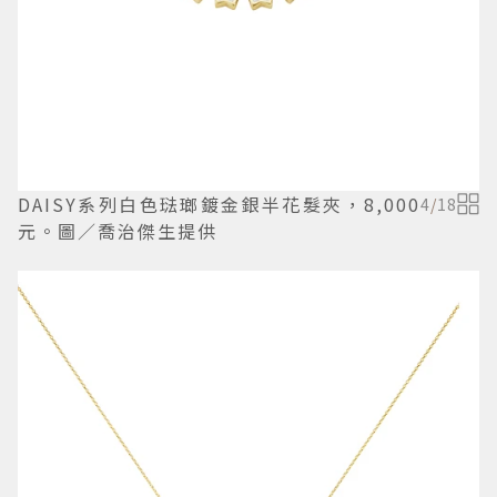
DAISY系列白色琺瑯鍍金銀半花髮夾，8,000
4
/
18
元。圖／喬治傑生提供