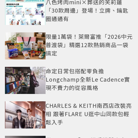
八色烤肉mini×葬送的芙莉蓮
「30款周邊」登場！立牌、鑰匙
圈通通有
限量1萬袋！萊爾富推「2026中元
普渡袋」精選12款熱銷商品一袋
搞定
命定日常包搭配零負擔
Longchamp全新Le Cadence實
現不費力的從容風格
CHARLES & KEITH南西店改裝亮
相 跟著FLARE U逛中山同款包輕
鬆入手