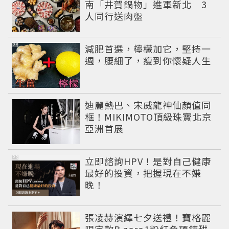
南「井賀鍋物」進軍新北 3
人同行送肉盤
PR
減肥首選，檸檬加它，堅持一
週，腰細了，瘦到你懷疑人生
迪麗熱巴、宋威龍神仙顏值同
框！MIKIMOTO頂級珠寶北京
亞洲首展
PR
立即諮詢HPV！是對自己健康
最好的投資，把握現在不嫌
晚！
張凌赫演繹七夕送禮！寶格麗