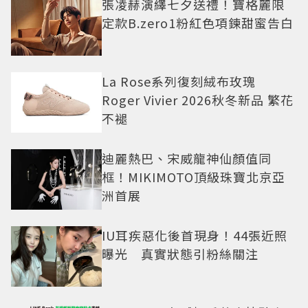
張凌赫演繹七夕送禮！寶格麗限
定款B.zero1粉紅色項鍊甜蜜告白
La Rose系列復刻絨布玫瑰
Roger Vivier 2026秋冬新品 繁花
不褪
迪麗熱巴、宋威龍神仙顏值同
框！MIKIMOTO頂級珠寶北京亞
洲首展
IU耳疾惡化後首現身！44張近照
曝光 真實狀態引粉絲關注