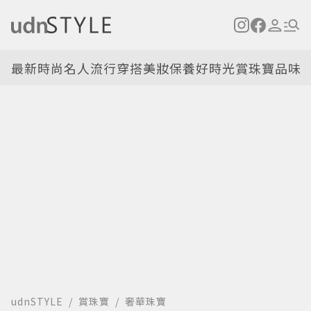
最新
時尚名人
流行穿搭
美妝保養
好時光
賞珠寶
品味
udnSTYLE
賞珠寶
奢華珠寶