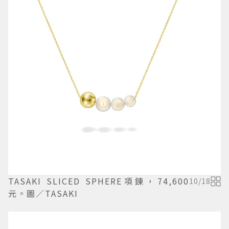
TASAKI SLICED SPHERE項鍊，74,600
10
/
18
元。圖／TASAKI