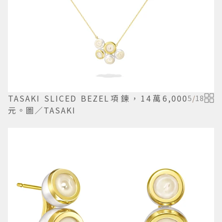
TASAKI SLICED BEZEL項鍊，14萬6,000
5
/
18
元。圖／TASAKI