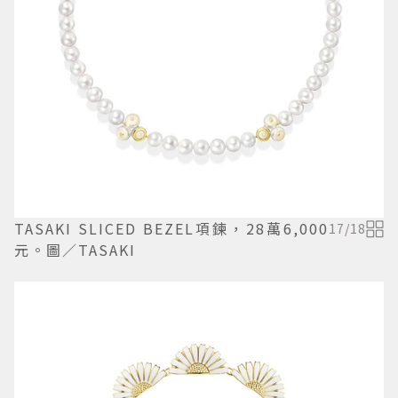
TASAKI SLICED BEZEL項鍊，28萬6,000
17
/
18
元。圖／TASAKI