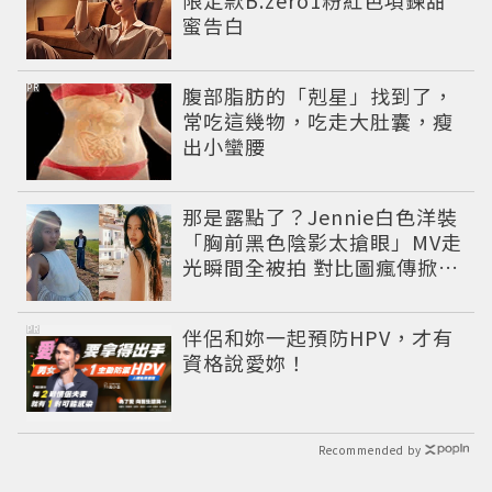
限定款B.zero1粉紅色項鍊甜
蜜告白
PR
腹部脂肪的「剋星」找到了，
常吃這幾物，吃走大肚囊，瘦
出小蠻腰
那是露點了？Jennie白色洋裝
「胸前黑色陰影太搶眼」MV走
光瞬間全被拍 對比圖瘋傳掀論
戰
PR
伴侶和妳一起預防HPV，才有
資格說愛妳！
Recommended by