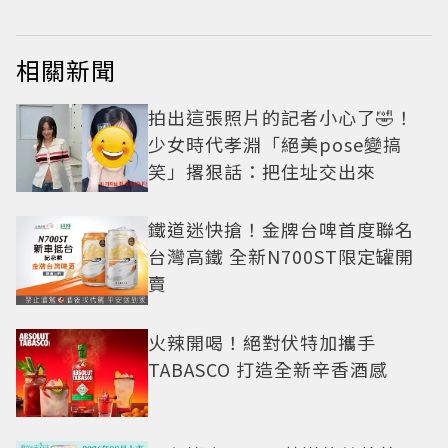
相關新聞
拍出這張照片的記者小心了🤣！
少女時代孝淵「絕美pose變搞
笑」撂狠話：把住址交出來
鐵道迷快搶！金牌台啤首度聯名
台灣高鐵 全新N700ST限定罐開
賣
火辣開喝！絕對伏特加攜手
TABASCO 打造全新辛香酒感