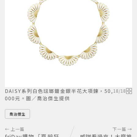
DAISY系列白色琺瑯鍍金銀半花大項鍊，50,
18
/
18
000元。圖／喬治傑生提供
喬治傑生
← 上一篇
下一篇 →
friDay購物「夏殺狂
威咖看過來！大摩推