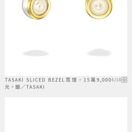
TASAKI SLICED BEZEL耳環，15萬9,000
6
/
18
元。圖／TASAKI