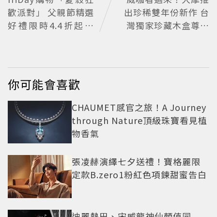
歡派對」 父親節精選
出珍稀雙年份新作 台
好禮限時4.4折起、
灣獨家珍藏木盒尊榮
七夕甜寵價
開賣
你可能會喜歡
CHAUMET感官之旅！A Journey
through Nature頂級珠寶看見植
物香氣
張凌赫演繹七夕送禮！寶格麗限
定款B.zero1粉紅色項鍊甜蜜告白
迪麗熱巴、宋威龍神仙顏值同