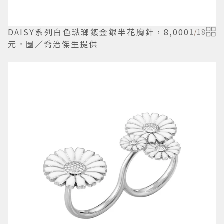
DAISY系列白色琺瑯鍍金銀半花胸針，8,000
1
/
18
元。圖／喬治傑生提供