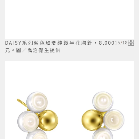
DAISY系列藍色琺瑯純銀半花胸針，8,000
15
/
18
元。圖／喬治傑生提供