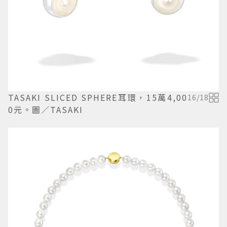
TASAKI SLICED SPHERE耳環，15萬4,00
16
/
18
0元。圖／TASAKI