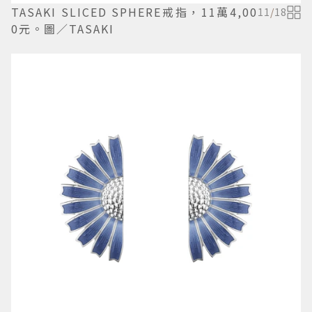
TASAKI SLICED SPHERE戒指，11萬4,00
11
/
18
0元。圖／TASAKI