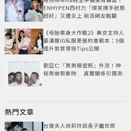
ENHYPEN西村力「燦笑揮手狀態
超好」又遭炎上 兩派網友戰翻
《母胎單身大作戰2》美女主持人
姜漢娜IG私服更是約會範本：5個
提升氣質穿搭Tips公開
劉亞仁「男男親密照」外流！神
秘男做勢索吻 真實關係引猜測
熱門文章
台玻夫人徐莉玲談長子離世原