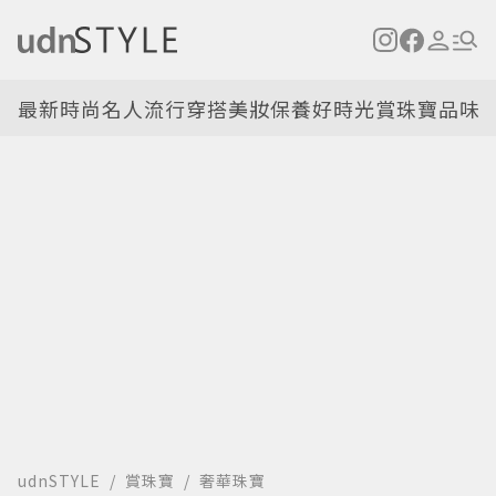
最新
時尚名人
流行穿搭
美妝保養
好時光
賞珠寶
品味
udnSTYLE
賞珠寶
奢華珠寶