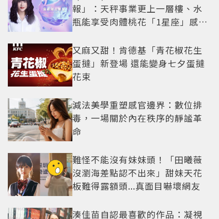
報」：天秤事業更上一層樓、水
瓶能享受肉體桃花「1星座」感情
防三角關係
又麻又甜！肯德基「青花椒花生
蛋撻」新登場 還能變身七夕蛋撻
花束
減法美學重塑感官邊界：數位排
毒，一場關於內在秩序的靜謐革
命
難怪不能沒有妹妹頭！「田曦薇
沒瀏海差點認不出來」甜妹天花
板難得露額頭...真面目嚇壞網友
湊佳苗自認最喜歡的作品：凝視