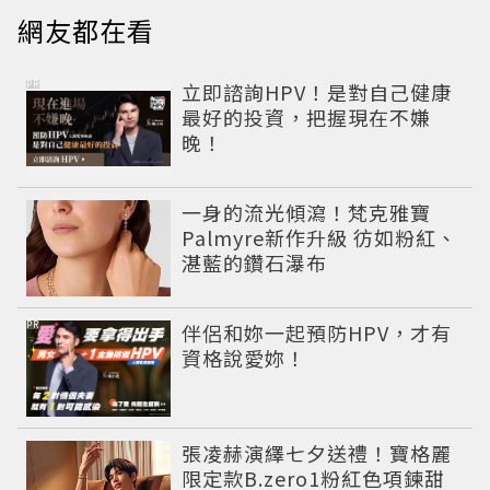
網友都在看
PR
立即諮詢HPV！是對自己健康
最好的投資，把握現在不嫌
晚！
一身的流光傾瀉！梵克雅寶
Palmyre新作升級 彷如粉紅、
湛藍的鑽石瀑布
PR
伴侶和妳一起預防HPV，才有
資格說愛妳！
張凌赫演繹七夕送禮！寶格麗
限定款B.zero1粉紅色項鍊甜