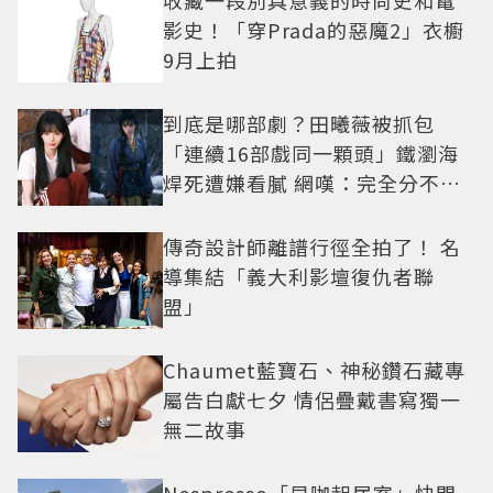
影史！「穿Prada的惡魔2」衣櫥
9月上拍
到底是哪部劇？田曦薇被抓包
「連續16部戲同一顆頭」鐵瀏海
焊死遭嫌看膩 網嘆：完全分不出
角色
傳奇設計師離譜行徑全拍了！ 名
導集結「義大利影壇復仇者聯
盟」
Chaumet藍寶石、神秘鑽石藏專
屬告白獻七夕 情侶疊戴書寫獨一
無二故事
Nespresso「早咖起居室」快閃