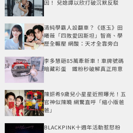
因！ 兒媳譚以欣打破沉默反駁
清純學霸人設翻車？《逐玉》田
曦薇「四敗愛因斯坦」智商、學
歷全輾壓 網酸：天才全靠旁白
李多慧砸85萬牽新車！車牌號碼
暗藏彩蛋 鐵粉秒破解真正用意
陳妍希9歲兒小星星近照曝光！五
官神似陳曉 網驚直呼「縮小版爸
爸」
BLACKPINK十週年活動惹怒粉