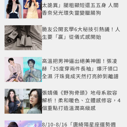
太詭異」腿粗顯短還五五身 人間
香奈兒光環失靈變臘腸狗
脆友公開玄學6大秘技引熱議！人
生要「贏」從儀式感開始
高溫把男神逼出絕美神圖！張凌
赫「35度穿兩件長袖」爆汗領口
全濕 汗珠竟成天然打亮帥到離譜
張婧儀《野狗骨頭》地母系妝容
解析！柔和暖色、立體感修容，4
個重點打造溫潤高級感
8/10-8/16「唐綺陽星座運勢週