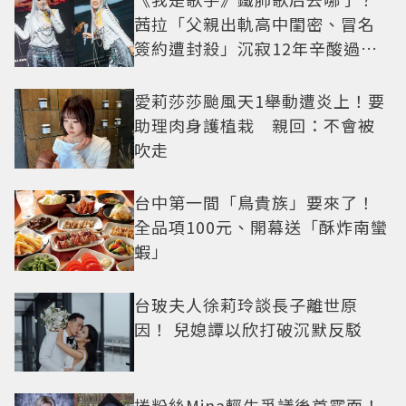
茜拉「父親出軌高中閨密、冒名
簽約遭封殺」沉寂12年辛酸過往
曝光
愛莉莎莎颱風天1舉動遭炎上！要
助理肉身護植栽 親回：不會被
吹走
台中第一間「鳥貴族」要來了！
全品項100元、開幕送「酥炸南蠻
蝦」
台玻夫人徐莉玲談長子離世原
因！ 兒媳譚以欣打破沉默反駁
捲粉絲Mina輕生爭議後首露面！