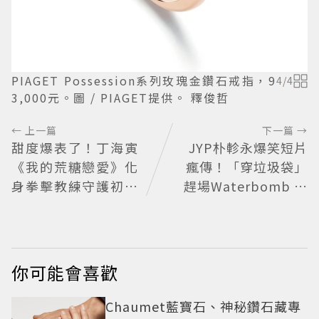
PIAGET Possession系列玫瑰金鑽石戒指，9
4
/
4
3,000元。圖 / PIAGET提供。 釋俊哲
← 上一篇
下一篇 →
甜度爆表了！丁海寅
JYP朴軫永爆笑短片
《我的荒糖戀愛》化
瘋傳！「穿垃圾袋」
身拳擊教練守護初戀
趕場Waterbomb 被
失憶檢察官×假男友
虧「應該改名JPG」
打造今夏必看小甜劇
你可能會喜歡
Chaumet藍寶石、神秘鑽石藏專