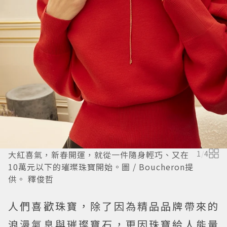
大紅喜氣，新春開運，就從一件隨身輕巧、又在
1
/
4
10萬元以下的璀璨珠寶開始。圖 / Boucheron提
供。 釋俊哲
人們喜歡珠寶，除了因為精品品牌帶來的
浪漫氣息與璀璨寶石，更因珠寶給人能量