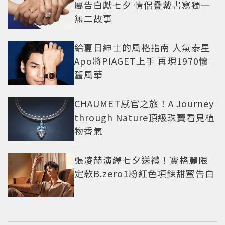
屬告白獻七夕 情侶疊戴書寫獨一
無二故事
給夏日紳士的風格指南 人氣泰星
Apo將PIAGET上手 再現1970懷
舊風華
CHAUMET感官之旅！A Journey
through Nature頂級珠寶看見植
物香氣
張凌赫演繹七夕送禮！寶格麗限
定款B.zero1粉紅色項鍊甜蜜告白