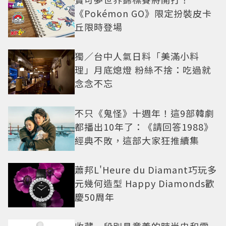
《Pokémon GO》限定扮裝皮卡
丘限時登場
獨／台中人氣日料「美滿小料
理」月底熄燈 粉絲不捨：吃過就
念念不忘
不只《鬼怪》十週年！這9部韓劇
都播出10年了：《請回答1988》
經典不敗，這部大家狂推續集
蕭邦L'Heure du Diamant巧玩多
元幾何造型 Happy Diamonds歡
慶50周年
收藏一段別具意義的時尚史和電