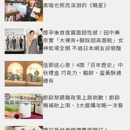
黑暗也照亮深淵的《曉星》
懷孕後首度露面超性感！田中美
奈實「大裸背+腳踩超高跟鞋」女
神氣場全開 不過日本網友卻狠酸
佳節送心意！4間「百年歷史」中
秋禮盒 巧克力、蝦餅、蛋黃酥通
通有
廚餘禁餵豬政策上路倒數！廚餘
機補助上限、3大選購攻略一次看
寶可夢世界錦標賽將開打！