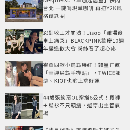
台北 一鍵喝現萃咖啡 再扭Y2K風
格鑰匙圈
忍到收工才崩潰！Jisoo「離場後
車上痛哭」BLACKPINK歡慶10週
年變道歉大會 粉絲看了超心疼
崔傘同款小烏龜爆紅！韓星正瘋
「幸運烏龜手機貼」，TWICE娜
璉、KIOF也貼上求好運
44歲張鈞甯OL穿搭8公式！寬褲
＋襯衫不只顯瘦，還穿出主管氣
場
《我是歌手》鐵肺歌后去哪了？