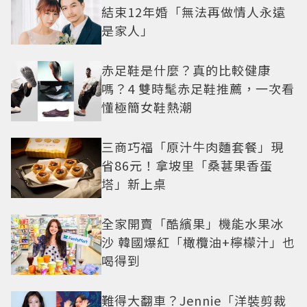
結束12年婚「無法再做情人永遠
是家人」
赤足鞋是什麼？真的比較健康
嗎？4 雙時髦赤足鞋推薦，一次看
懂極簡女鞋熱潮
三商巧福「原汁牛肉麵套餐」現
省86元！拿坡里「桑葚果香蛋
塔」新上桌
全家開賣「酷繽果」機能水果冰
沙 韓國爆紅「橄欖油+檸檬汁」也
喝得到
難得大翻車？Jennie「洋裝剪裁