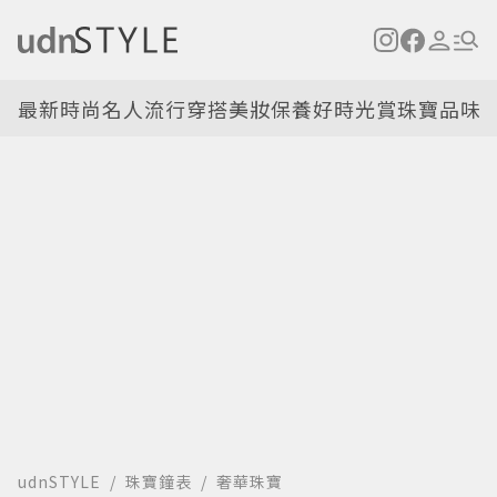
最新
時尚名人
流行穿搭
美妝保養
好時光
賞珠寶
品味
udnSTYLE
珠寶鐘表
奢華珠寶