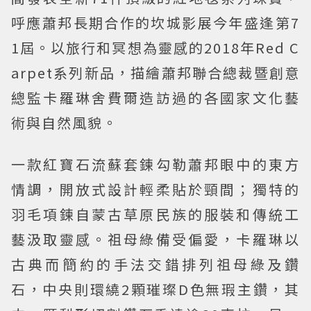
呼應蕭邦長期合作的坎城影展今年盛逢第7
1屆。以旅行和冥想為靈感的2018年Red C
arpet系列新品，描繪蕭邦聯合總裁暨創意
總監卡羅琳舍費爾造訪過的各國家文化藝
術與自然風貌。
一款紅寶石流蘇套鍊勾勒蕭邦眼中的東方
情調，開放式設計輕柔貼於頸間；獨特的
羽毛項鍊自蒙古草原民族的服裝和傳統工
藝汲取靈感。祖母綠備受偏愛，卡羅琳以
古典而簡約的手法交錯排列祖母綠及鑽
石，中央則環繞2顆璀璨D色無瑕主鑽，其