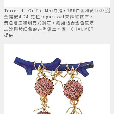
Terres d’Or Toi Moi戒指，18K白金和黃
17
/
33
金鑲嵌4.24 克拉sugar-loaf東非紅寶石、
黃色剛玉和明亮式鑽石，猶如結合金色荒漠
之沙與赭紅色的非洲泥土。圖／CHAUMET
提供