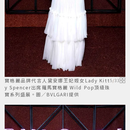
寶格麗品牌代言人黛安娜王妃姪女Lady Kitt
5
/
33
y Spencer出席羅馬寶格麗 Wild Pop頂級珠
寶系列盛展。圖／BVLGARI提供