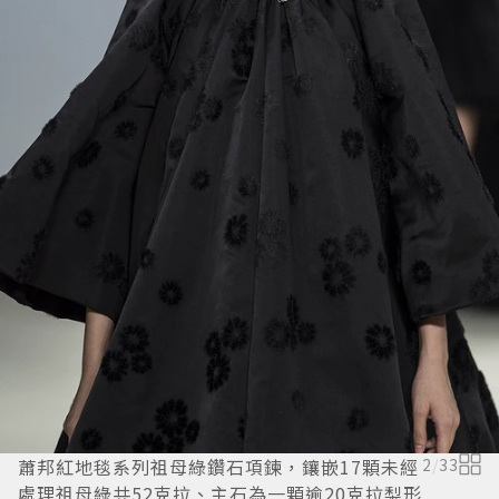
蕭邦紅地毯系列祖母綠鑽石項鍊，鑲嵌17顆未經
2
/
33
處理祖母綠共52克拉、主石為一顆逾20克拉梨形