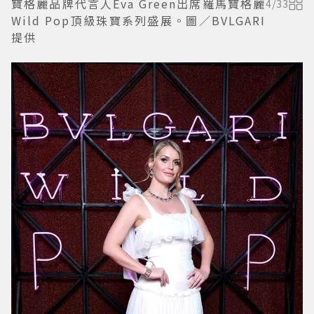
寶格麗品牌代言人Eva Green出席羅馬寶格麗
4
/
33
Wild Pop頂級珠寶系列盛展。圖／BVLGARI
提供