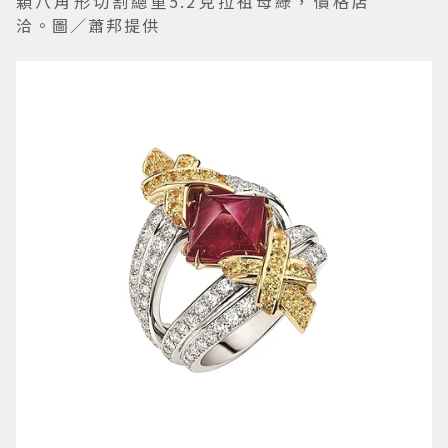
顆八角形切割總重5.2克拉祖母綠，價格店
洽。圖／蕭邦提供