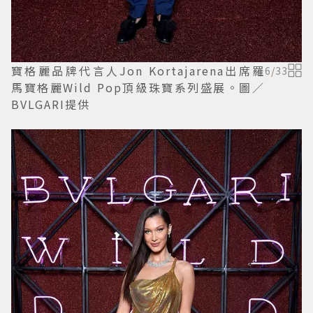
寶格麗品牌代言人Jon Kortajarena出席羅
6
/
33
馬寶格麗Wild Pop頂級珠寶系列盛展。圖／
BVLGARI提供