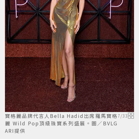
寶格麗品牌代言人Bella Hadid出席羅馬寶格
7
/
33
麗 Wild Pop頂級珠寶系列盛展。圖／BVLG
ARI提供