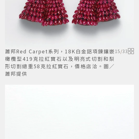
蕭邦Red Carpet系列，18K白金鋁項鍊鑲嵌
15
/
33
橄欖型419克拉紅寶石以及明亮式切割和梨
形切割總重58克拉紅寶石，價格店洽。圖／
蕭邦提供