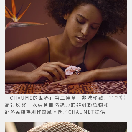
「CHAUME的世界」第三篇章「非域珍藏」
11
/
33
高訂珠寶，以蘊含自然魅力的非洲動植物和
部落民族為創作靈感。圖／CHAUMET提供