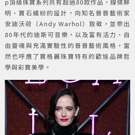
p頂級珠寶系列共有超過80款作品，線條鮮
明、寶石繽紛的設計，向知名普普藝術家
安迪沃荷（Andy Warhol）致敬，並帶出
80年代的迪斯可音樂，以及富有活力、自
由靈魂與充滿實驗性的普普藝術風格，當
然也呼應了寶格麗珠寶特有的歡愉品牌哲
學與彩寶美學。