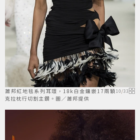
蕭邦紅地毯系列耳環，18k白金鑲嵌17兩顆
10
/
33
克拉枕行切割主鑽。圖／蕭邦提供