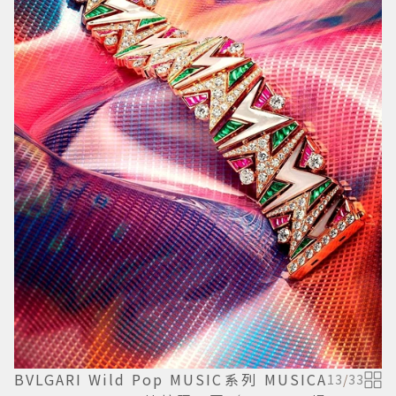
BVLGARI Wild Pop MUSIC系列 MUSICA
13
/
33