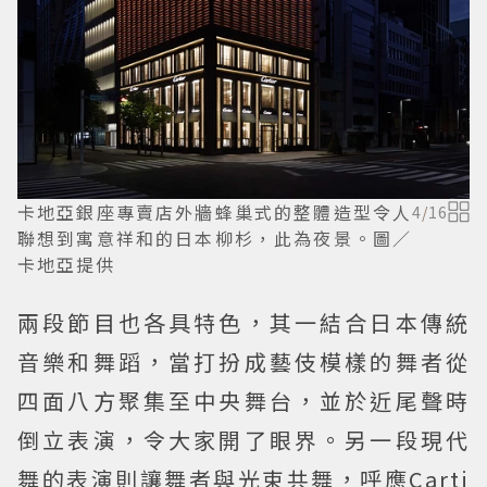
卡地亞銀座專賣店外牆蜂巢式的整體造型令人
4
/
16
聯想到寓意祥和的日本柳杉，此為夜景。圖／
卡地亞提供
兩段節目也各具特色，其一結合日本傳統
音樂和舞蹈，當打扮成藝伎模樣的舞者從
四面八方聚集至中央舞台，並於近尾聲時
倒立表演，令大家開了眼界。另一段現代
舞的表演則讓舞者與光束共舞，呼應Carti