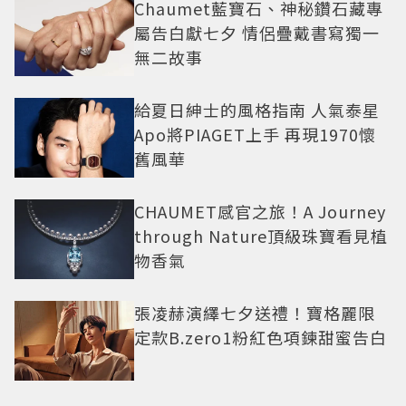
Chaumet藍寶石、神秘鑽石藏專
屬告白獻七夕 情侶疊戴書寫獨一
無二故事
給夏日紳士的風格指南 人氣泰星
Apo將PIAGET上手 再現1970懷
舊風華
CHAUMET感官之旅！A Journey
through Nature頂級珠寶看見植
物香氣
張凌赫演繹七夕送禮！寶格麗限
定款B.zero1粉紅色項鍊甜蜜告白