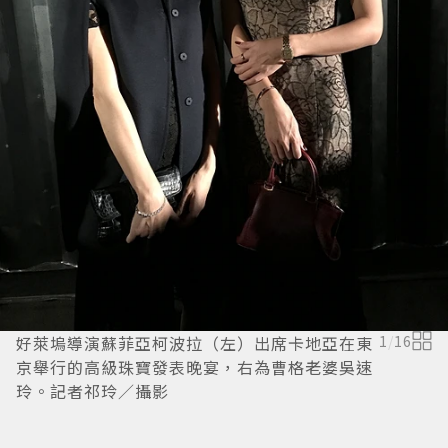
好萊塢導演蘇菲亞柯波拉（左）出席卡地亞在東
1
/
16
京舉行的高級珠寶發表晚宴，右為曹格老婆吳速
玲。記者祁玲／攝影