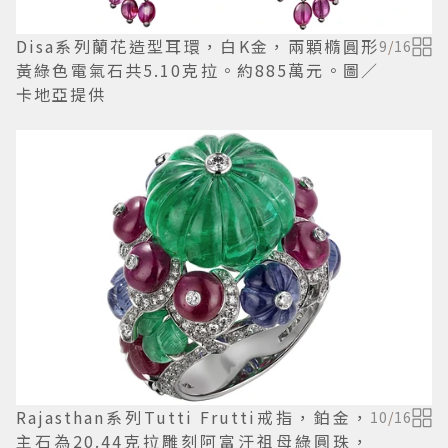
Disa系列蘭花造型耳環，白K金，兩顆橢圓形
9
/
16
黃綠色電氣石共5.10克拉。約885萬元。圖／
卡地亞提供
Rajasthan系列Tutti Frutti戒指，鉑金，
10
/
16
主石為20.44克拉雕刻阿富汗祖母綠圓珠，