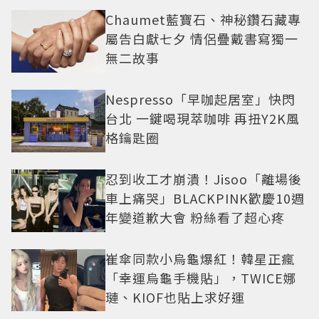
Chaumet藍寶石、神秘鑽石藏專
屬告白獻七夕 情侶疊戴書寫獨一
無二故事
Nespresso「早咖起居室」快閃
台北 一鍵喝現萃咖啡 再扭Y2K風
格鑰匙圈
忍到收工才崩潰！Jisoo「離場後
車上痛哭」BLACKPINK歡慶10週
年變道歉大會 粉絲看了超心疼
崔傘同款小烏龜爆紅！韓星正瘋
「幸運烏龜手機貼」，TWICE娜
璉、KIOF也貼上求好運