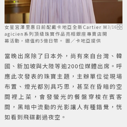
女星宮澤里惠日前配戴卡地亞全新Cartier M
3
/
16
agicien系列頂級珠寶作品亮相銀座專賣店開
幕活動，總值約5億日幣。 圖／卡地亞提供
當晚出席除了日本外，尚有來自台灣、韓
國、新加坡與大陸等逾200位媒體出席。呼
應此次發表的珠寶主題，主辦單位從現場
布置、燈光都別具巧思，甚至在昏暗的空
間裡上菜，會發螢光的餐盤穿梭在賓客
間，黑暗中流動的光影讓人有種錯覺，恍
如看到飛碟劃過夜空。