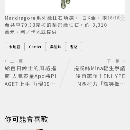
Mandragore系列綠柱石項鍊， 白K金，兩
16
/
16
顆共重79.38克拉的梨形綠柱石，約 3,310
萬元。圖／卡地亞提供
卡地亞
Cartier
吳速玲
曹格
← 上一篇
下一篇 →
給夏日紳士的風格指
捲粉絲Mina輕生爭議
南 人氣泰星Apo將PI
後首露面！ENHYPE
AGET上手 再現1970
N西村力「燦笑揮手
懷舊風華
狀態超好」又遭炎上
兩派網友戰翻
你可能會喜歡