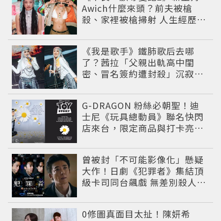
Awich什麼來頭？前夫被槍
殺、家裡被槍掃射 人生經歷比
參演者還抓馬！
《我是歌手》鐵肺歌后去哪
了？茜拉「父親出軌高中閨
密、冒名簽約遭封殺」沉寂12
年辛酸過往曝光
G-DRAGON 粉絲必朝聖！迪
士尼《玩具總動員》聯名快閃
店來台，限定商品與打卡亮點
公開
曾被封「不可能影像化」懸疑
大作！日劇《犯罪者》集結頂
級卡司同台飆戲 無差別殺人案
捲出政商黑幕
0修圖真面目太扯！陳妍希