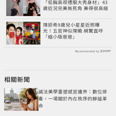
「低胸高衩禮服大秀身材」43
歲近況完美無死角 美得很高級
陳妍希9歲兒小星星近照曝
光！五官神似陳曉 網驚直呼
「縮小版爸爸」
Recommended by
相關新聞
減法美學重塑感官邊界：數位排
毒，一場關於內在秩序的靜謐革
命