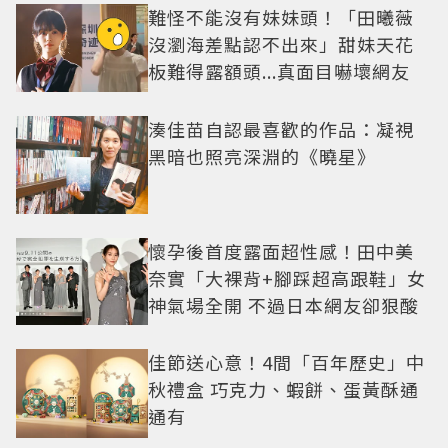
難怪不能沒有妹妹頭！「田曦薇
沒瀏海差點認不出來」甜妹天花
板難得露額頭...真面目嚇壞網友
湊佳苗自認最喜歡的作品：凝視
黑暗也照亮深淵的《曉星》
懷孕後首度露面超性感！田中美
奈實「大裸背+腳踩超高跟鞋」女
神氣場全開 不過日本網友卻狠酸
佳節送心意！4間「百年歷史」中
秋禮盒 巧克力、蝦餅、蛋黃酥通
通有