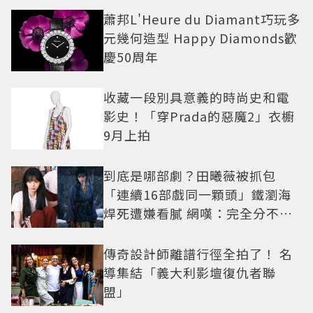
蕭邦L'Heure du Diamant巧玩多
元幾何造型 Happy Diamonds歡
慶50周年
收藏一段別具意義的時尚史和電
影史！「穿Prada的惡魔2」衣櫥
9月上拍
到底是哪部劇？田曦薇被抓包
「連續16部戲同一顆頭」鐵瀏海
焊死遭嫌看膩 網嘆：完全分不出
角色
傳奇設計師離譜行徑全拍了！ 名
導集結「義大利影壇復仇者聯
盟」