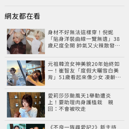
網友都在看
身材不好無法這樣穿！倪妮
「貼身洋裝曲線一覽無遺」38
歲尺度全開 帥氣又火辣散發獨
特魅力
元祖韓流女神美貌20年始終如
一！崔智友「度假大曬雪白美
背」51歲看起來像少女 凍齡近
況震撼全網
愛莉莎莎颱風天1舉動遭炎
上！要助理肉身護植栽 親
回：不會被吹走
《不良一族尋愛記2》新主持