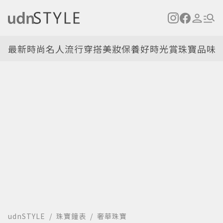
最新
時尚名人
流行穿搭
美妝保養
好時光
賞珠寶
品味
udnSTYLE
珠寶鐘表
奢華珠寶