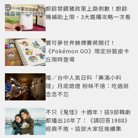
廚餘禁餵豬政策上路倒數！廚餘
機補助上限、3大選購攻略一次看
寶可夢世界錦標賽將開打！
《Pokémon GO》限定扮裝皮卡
丘限時登場
獨／台中人氣日料「美滿小料
理」月底熄燈 粉絲不捨：吃過就
念念不忘
不只《鬼怪》十週年！這9部韓劇
都播出10年了：《請回答1988》
經典不敗，這部大家狂推續集