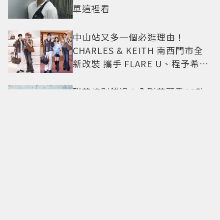
單這裡看
中山站又多一個必逛理由！
CHARLES & KEITH 南西門市全
新改裝 攜手 FLARE U、程予希演
繹秋季時尚
甜芋控別錯過！全聯芋頭季10款
濃郁新品開吃 芋泥布蕾、芋頭大
福必買
500甜2026甜點派對升級登場！
從策展系西點到國宴級美味名店
齊聚
卡地亞父親節獻禮！LOVE手環、
Tank腕表 摩登新意演繹永不退流