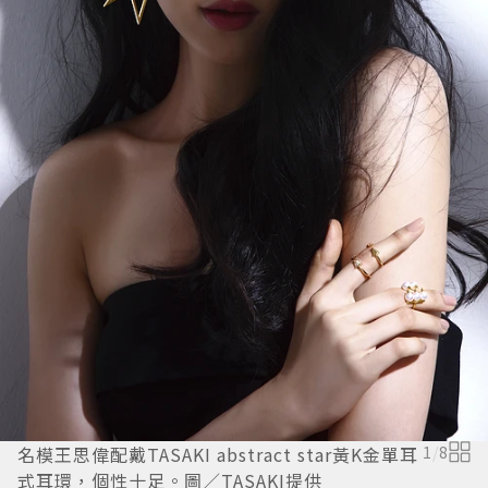
名模王思偉配戴TASAKI abstract star黃K金單耳
1
/
8
式耳環，個性十足。圖／TASAKI提供