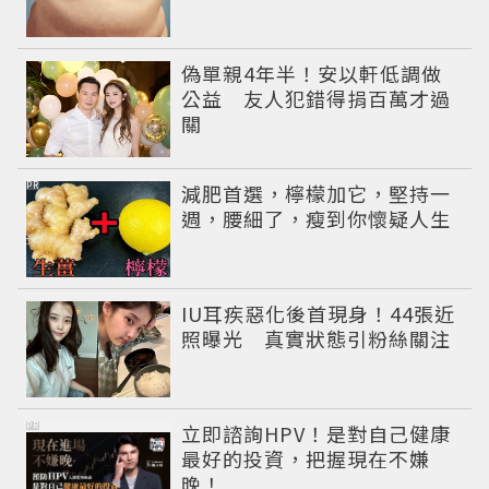
偽單親4年半！安以軒低調做
公益 友人犯錯得捐百萬才過
關
PR
減肥首選，檸檬加它，堅持一
週，腰細了，瘦到你懷疑人生
IU耳疾惡化後首現身！44張近
照曝光 真實狀態引粉絲關注
PR
立即諮詢HPV！是對自己健康
最好的投資，把握現在不嫌
晚！