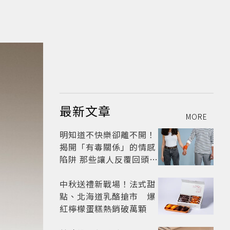
最新文章
MORE
明知道不快樂卻離不開！
揭開「有毒關係」的情感
陷阱 那些讓人反覆回頭的
「毒愛」為何比菸還難
戒？
中秋送禮新戰場！法式甜
點、北海道乳酪搶市 爆
紅檸檬蛋糕熱銷破萬顆