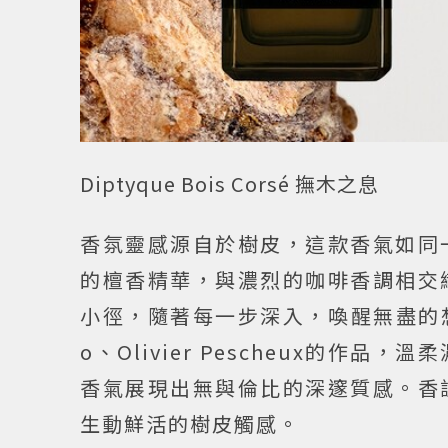
Diptyque Bois Corsé 撫木之息
香氛靈感源自於樹皮，這款香氣如同
的檀香精華，與濃烈的咖啡香調相交
小徑，隨著每一步深入，喚醒無盡的想像與
o、Olivier Pescheux的
香氣展現出無與倫比的深邃質感。香
生動鮮活的樹皮觸感。