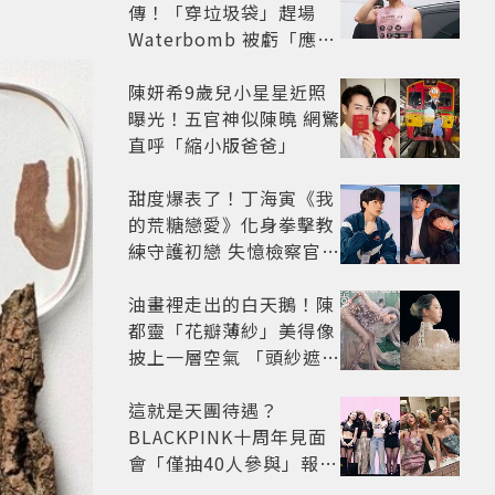
傳！「穿垃圾袋」趕場
Waterbomb 被虧「應該
改名JPG」
陳妍希9歲兒小星星近照
曝光！五官神似陳曉 網驚
直呼「縮小版爸爸」
甜度爆表了！丁海寅《我
的荒糖戀愛》化身拳擊教
練守護初戀 失憶檢察官×
假男友打造今夏必看小甜
劇
油畫裡走出的白天鵝！陳
都靈「花瓣薄紗」美得像
披上一層空氣 「頭紗遮
面」玩出新花樣朦朧美感
太仙
這就是天團待遇？
BLACKPINK十周年見面
會「僅抽40人參與」報名
開始到截止僅9小時粉絲