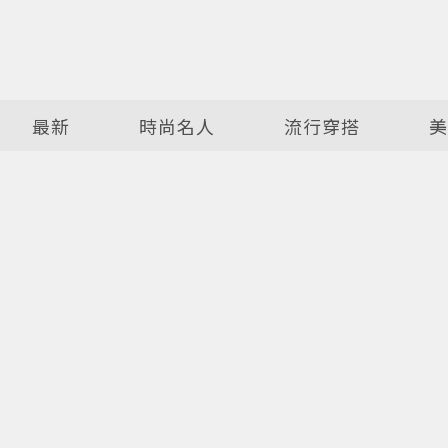
最新
時尚名人
流行穿搭