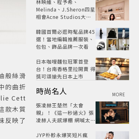
林映維、程予希、
Melinda、J.Sheron四星
相會Acne Studios大曬
北歐潮
韓國首爾必逛時髦品牌45
選！當地編輯推薦服裝、
包包、飾品品牌一次看
日本咖哩麵包冠軍首登
台！台南香格里拉開賣 得
油般絲滑
獎可頌搶先日本上市
中的曲折
時尚名人
MORE
 Cett
張凌赫王楚然「太會
，這款木質
親」！《這一秒過火》張
味反映了
凌赫人夫感爆棚 網喊太有
氛圍
JYP朴軫永爆笑短片瘋