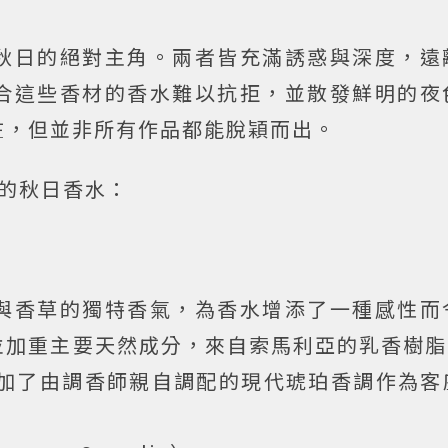
秋日的絕對主角。兩者皆充滿誘惑與深度，遠
合這些香材的香水難以抗拒，並散發鮮明的夜
在，但並非所有作品都能脫穎而出。
的秋日香水：
與香草的獨特香氣，為香水增添了一種感性而
加重主要天然成分，來自索馬利亞的乳香樹脂（
，同時添加了由調香師親自調配的現代琥珀香調作為