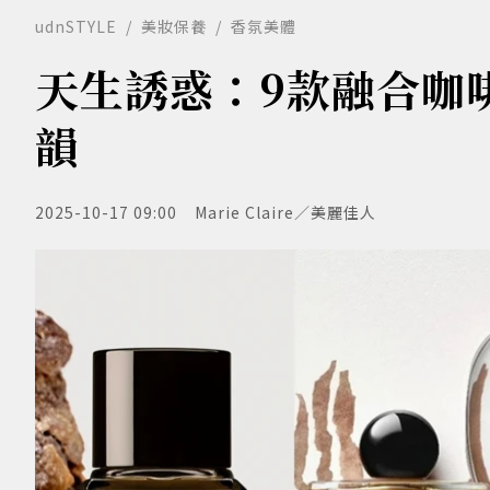
udnSTYLE
美妝保養
香氛美體
天生誘惑：9款融合咖
韻
2025-10-17 09:00
Marie Claire／美麗佳人