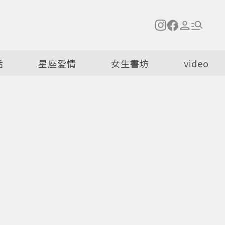
活
星座愛情
女生書坊
video