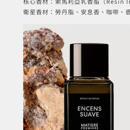
核心香材：索馬利亞乳香脂（Resin Ince
衛星香材：勞丹脂、安息香、咖啡、