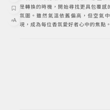
是轉換的時機，開始尋找更具包覆感
氛圍。雖然氣溫依舊偏高，但空氣
現，成為每位香氛愛好者心中的焦點