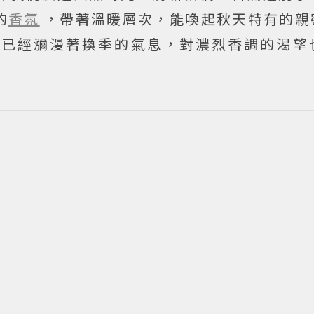
的
香氛
，帶著溫暖層次，能喚起秋天特有的親
中已經瀰漫著換季的氣息，對濃烈香調的渴望
。