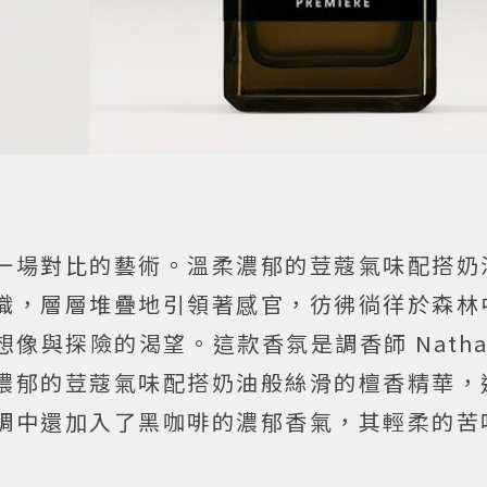
一場對比的藝術。溫柔濃郁的荳蔻氣味配搭奶
織，層層堆疊地引領著感官，彷彿徜徉於森林
探險的渴望。這款香氛是調香師 Nathalie
作品，溫柔濃郁的荳蔻氣味配搭奶油般絲滑的檀香精華
調中還加入了黑咖啡的濃郁香氣，其輕柔的苦