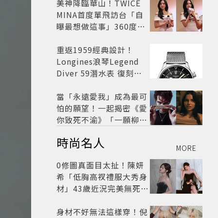
美神降臨華山！TWICE
MINA首度單飛訪台「自
曝最想做這事」360度0
死角美貌保養祕訣一次公
開
重返1959經典設計！
Longines浪琴Legend
Diver 59潛水表 復刻懷
舊
當「永遠愛我」成為最可
怕的願望！一起揭密《愛
你致死不渝》「一願柳」
背後的失控愛情與爆紅之
時尚名人
路
MORE
0修圖真面目太扯！陳妍
希「低胸高衩禮服大秀身
材」43歲近況完美無死角
美得很高級
身材不好無法這樣穿！倪