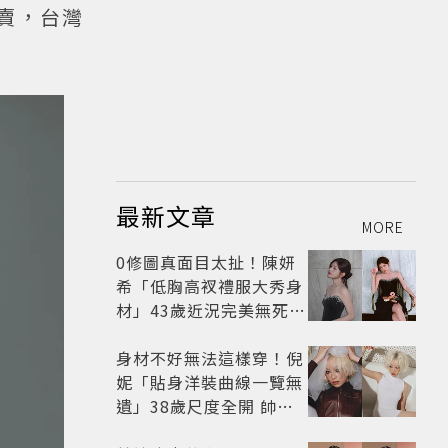
開賣，台灣
最新文章
MORE
0修圖真面目太扯！陳妍
希「低胸高衩禮服大秀身
材」43歲近況完美無死角
美得很高級
身材不好無法這樣穿！倪
妮「貼身洋裝曲線一覽無
遺」38歲尺度全開 帥氣
又火辣散發獨特魅力