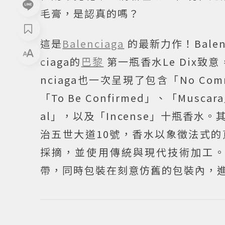
毛膏，是認真的嗎？
這是
Balenciaga
的最新力作！Balenc
ciaga的
巴黎
第一瓶香水Le Dix致
nciaga也一次呈現了包含「No Comme
「To Be Confirmed」、「Musca
al」，以及「Incense」十瓶香水
治五世大道10號，香水以象徵法式
採摘，並使用傳統與現代技術加工
帶，同時包裝在刻意仿舊的包裝內，進而串連