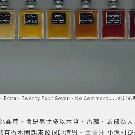
ra、Twenty Four Seven、No Comment......別出
為靈感，像是男性多以木質、古龍、濃郁為大
然有香水聞起來像很帥渣男、
西班牙
小漁村或是.