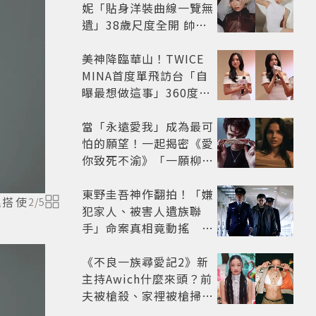
妮「貼身洋裝曲線一覽無
遺」38歲尺度全開 帥氣
又火辣散發獨特魅力
美神降臨華山！TWICE
MINA首度單飛訪台「自
曝最想做這事」360度0
死角美貌保養祕訣一次公
開
當「永遠愛我」成為最可
怕的願望！一起揭密《愛
你致死不渝》「一願柳」
背後的失控愛情與爆紅之
路
東野圭吾神作翻拍！「嫌
混搭使
2
/
5
犯家人、被害人遺族聯
手」命案真相竟動搖
《天使與蝙蝠》超越懸疑
框架展開
《不良一族尋愛記2》新
主持Awich什麼來頭？前
夫被槍殺、家裡被槍掃射
人生經歷比參演者還抓