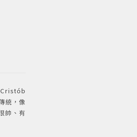
istób
覆傳統，像
是很帥、有