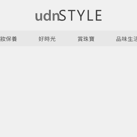
美妝保養
好時光
賞珠寶
品味生