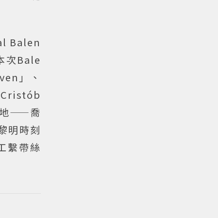
 Balen
次Bale
even」、
ristób
在地——喬
黎明時刻
工繫帶絲