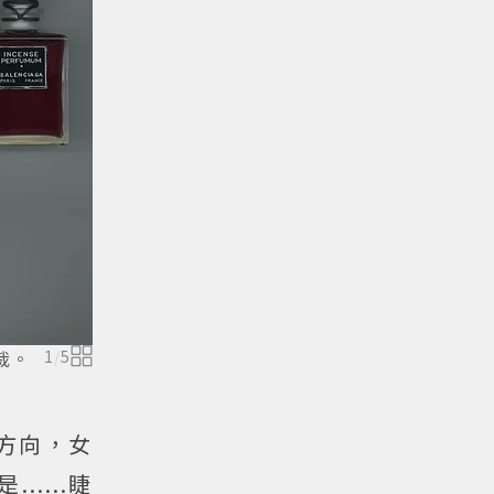
心裁。
1
/
5
方向，女
.....睫