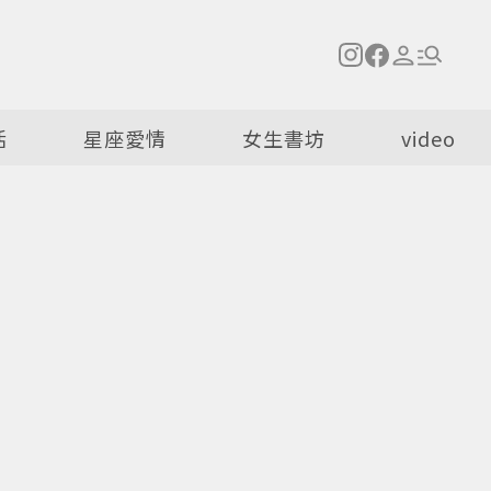
活
星座愛情
女生書坊
video