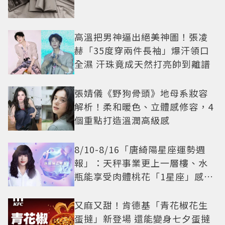
高溫把男神逼出絕美神圖！張凌
赫「35度穿兩件長袖」爆汗領口
全濕 汗珠竟成天然打亮帥到離譜
張婧儀《野狗骨頭》地母系妝容
解析！柔和暖色、立體感修容，4
個重點打造溫潤高級感
8/10-8/16「唐綺陽星座運勢週
報」：天秤事業更上一層樓、水
瓶能享受肉體桃花「1星座」感情
防三角關係
又麻又甜！肯德基「青花椒花生
蛋撻」新登場 還能變身七夕蛋撻