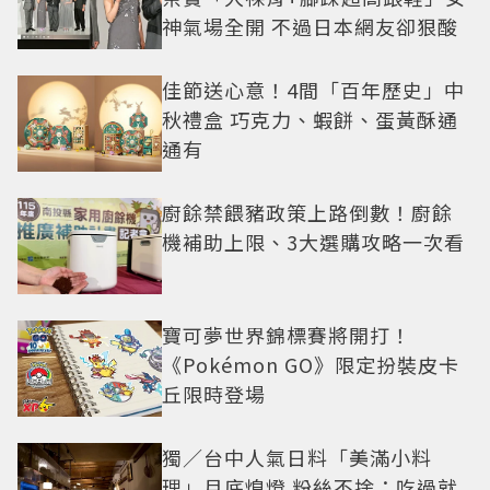
神氣場全開 不過日本網友卻狠酸
佳節送心意！4間「百年歷史」中
秋禮盒 巧克力、蝦餅、蛋黃酥通
通有
廚餘禁餵豬政策上路倒數！廚餘
機補助上限、3大選購攻略一次看
寶可夢世界錦標賽將開打！
《Pokémon GO》限定扮裝皮卡
丘限時登場
獨／台中人氣日料「美滿小料
理」月底熄燈 粉絲不捨：吃過就