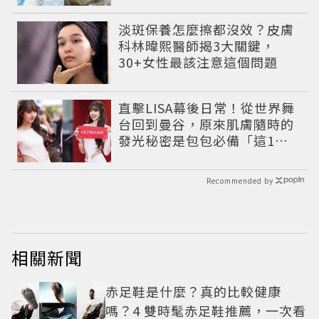
夏最夯高級透明肌
淡斑保養怎麼擦都沒效？皮膚
科林暐熙醫師揭3大關鍵，
30+女性最該注意這個問題
直擊LISA幕後日常！從世界舞
台回到曼谷，原來肌膚隨時的
發光秘密是包包必備「這1
瓶」
Recommended by
相關新聞
赤足鞋是什麼？真的比較健康
嗎？4 雙時髦赤足鞋推薦，一次看