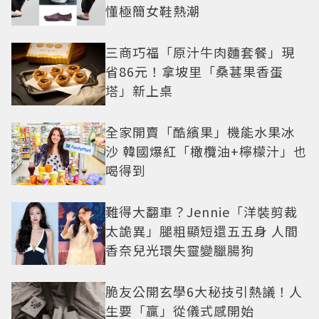
懂極簡女鞋熱潮
三商巧福「原汁牛肉麵套餐」現
省86元！拿坡里「桑葚果香蛋
塔」新上桌
全家開賣「酷繽果」機能水果冰
沙 韓國爆紅「橄欖油+檸檬汁」也
喝得到
難得大翻車？Jennie「洋裝剪裁
太詭異」腿粗顯短還五五身 人間
香奈兒光環失靈變臘腸狗
脆友公開玄學6大秘技引熱議！人
生要「贏」從儀式感開始