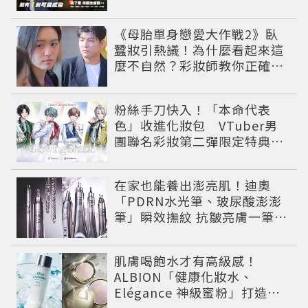
《母胎單身戀愛大作戰2》臥
蠶妝引熱議！為什麼看起來這
麼不自然？彩妝師教你正確畫
法
粉絲手刀快入！「本命代表
色」收進化妝包 VTuber男
團聯名彩妝第二彈限定特典登
場
在家也能養出澎亮肌！迪奧
「PDRN水光筆、玻尿酸澎澎
筆」瞬效撫紋 抗皺亮膚一筆有
感
肌膚喝飽水才有高級感！
ALBION「健康化妝水、
Elégance 神級蜜粉」打造今