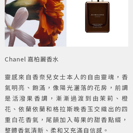
Chanel 嘉柏麗香水
靈感來自香奈兒女士本人的自由靈魂，香
氣明亮、飽滿，像陽光灑落的花房，前調
是活潑果香調，漸漸過渡到由茉莉、橙
花、依蘭依蘭和格拉斯晚香玉交織出的四
重白花香氣，尾韻加入莓果的甜香點綴，
整體香氣清新、柔和又充滿自信感。