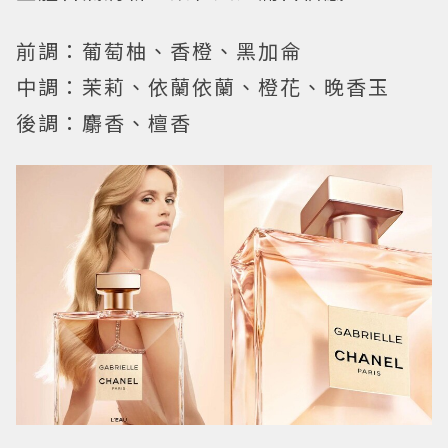
前調：葡萄柚、香橙、黑加侖
中調：茉莉、依蘭依蘭、橙花、晚香玉
後調：麝香、檀香