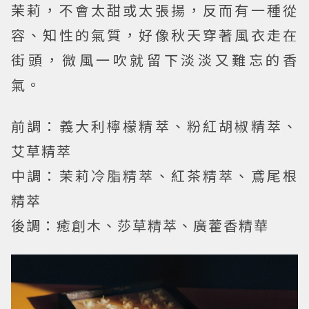
茉莉，不會太甜或太張揚，反而有一種從
容、知性的氣質，好像秋天穿著風衣走在
街頭，微風一吹就留下淡淡又難忘的香
氣。
前調：義大利檸檬精萃、粉紅胡椒精萃、
艾草精萃
中調：茉莉冷脂精萃、紅茶精萃、鳶尾根
精萃
後調：癒創木、莎草精萃、廣藿香精華