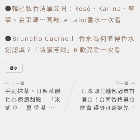
●
韓星私香清單公開：Rosé、Karina、寧
寧、金采源⋯同款Le Labo香水一次看
●
Brunello Cucinelli 香水為何值得香水
迷認識？「詩韻芳蹤」6 款亮點一次看
香水
← 上一篇
下一篇 →
手刷抹茶、日系茶韻
日本咖哩麵包冠軍首
化為療癒甜點！「米
登台！台南香格里拉
弎豆」夏季茶季開
開賣 得獎可頌搶先日
跑，快閃店限定茶飲
本上市
清爽登場