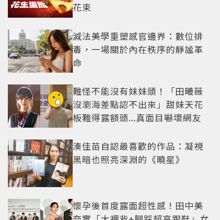
花束
減法美學重塑感官邊界：數位排
毒，一場關於內在秩序的靜謐革
命
難怪不能沒有妹妹頭！「田曦薇
沒瀏海差點認不出來」甜妹天花
板難得露額頭...真面目嚇壞網友
湊佳苗自認最喜歡的作品：凝視
黑暗也照亮深淵的《曉星》
懷孕後首度露面超性感！田中美
奈實「大裸背+腳踩超高跟鞋」女