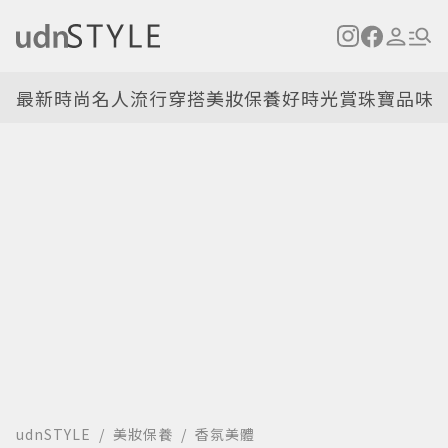
最新
時尚名人
流行穿搭
美妝保養
好時光
賞珠寶
品味
udnSTYLE
美妝保養
香氛美體