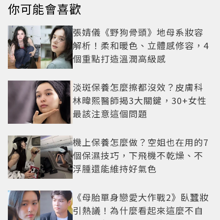
你可能會喜歡
張婧儀《野狗骨頭》地母系妝容
解析！柔和暖色、立體感修容，4
個重點打造溫潤高級感
淡斑保養怎麼擦都沒效？皮膚科
林暐熙醫師揭3大關鍵，30+女性
最該注意這個問題
機上保養怎麼做？空姐也在用的7
個保濕技巧，下飛機不乾燥、不
浮腫還能維持好氣色
《母胎單身戀愛大作戰2》臥蠶妝
引熱議！為什麼看起來這麼不自