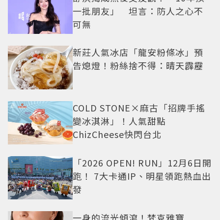
一批朋友」 坦言：防人之心不
可無
新莊人氣冰店「龍安粉條冰」預
告熄燈！粉絲捨不得：晴天霹靂
COLD STONE×麻古「招牌手搖
變冰淇淋」！人氣甜點
ChizCheese快閃台北
「2026 OPEN! RUN」12月6日開
跑！ 7大卡通IP、明星領跑熱血出
發
一身的流光傾瀉！梵克雅寶