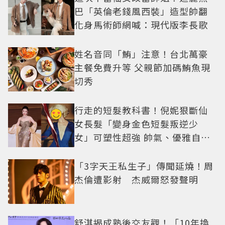
巴「英倫老錢風西裝」造型帥翻
化身馬術師網喊：現代版李長歌
姓名音同「鮪」注意！台北萬豪
主餐免費升等 父親節加碼鮪魚現
切秀
行走的短髮教科書！倪妮狠斷仙
女長髮「變身金色短髮叛逆少
女」可塑性超強 帥氣、優雅自由
切換
「3字天王私生子」傳聞延燒！周
杰倫遭影射 杰威爾怒發聲明
舒淇揭成熟後交友觀！「10年換