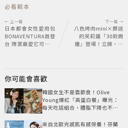
必看範本
← 上一篇
下一篇 →
日本都會女性愛用包
八色烤肉mini×葬送
BONAVENTURA首登
的芙莉蓮「30款周
台 隋棠最愛它可以真
邊」登場！立牌、鑰
正融入生活
匙圈通通有
你可能會喜歡
韓國女生不是靠節食！Olive
Young爆紅「高蛋白餐」曝光：
每天吃這組合，體脂下降也不怕
掉肌肉
來自北歐光感肌有感保養！芬蘭