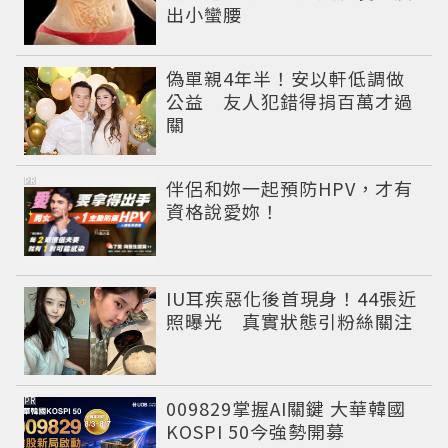
出小蠻腰
偽單親4年半！安以軒低調做
公益 友人犯錯得捐百萬才過
關
PR
伴侶和妳一起預防HPV，才有
資格說愛妳！
IU耳疾惡化後首現身！44張近
照曝光 真實狀態引粉絲關注
PR
009829掌握AI關鍵 大華韓國
KOSPI 50今強勢開募