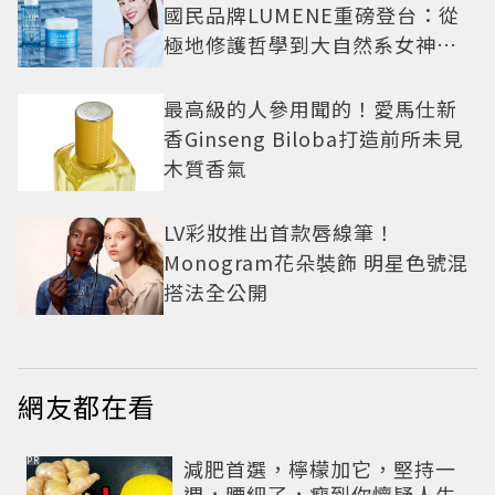
國民品牌LUMENE重磅登台：從
極地修護哲學到大自然系女神莫
允雯的「慢養肌」生活美學
最高級的人參用聞的！愛馬仕新
香Ginseng Biloba打造前所未見
木質香氣
LV彩妝推出首款唇線筆！
Monogram花朵裝飾 明星色號混
搭法全公開
網友都在看
PR
減肥首選，檸檬加它，堅持一
週，腰細了，瘦到你懷疑人生