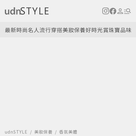
最新
時尚名人
流行穿搭
美妝保養
好時光
賞珠寶
品味
udnSTYLE
美妝保養
香氛美體