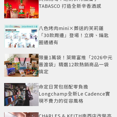
TABASCO 打造全新辛香酒感
八色烤肉mini×葬送的芙莉蓮
「30款周邊」登場！立牌、鑰匙
圈通通有
限量1萬袋！萊爾富推「2026中元
普渡袋」精選12款熱銷商品一袋
搞定
命定日常包搭配零負擔
Longchamp全新Le Cadence實
現不費力的從容風格
CHARLES & KEITH南西店改裝亮