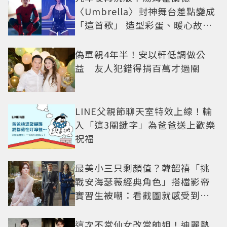
〈Umbrella〉封神舞台差點變成
「這首歌」 造型彩蛋、暖心故事
一次公開
偽單親4年半！安以軒低調做公
益 友人犯錯得捐百萬才過關
LINE父親節聊天室特效上線！輸
入「這3關鍵字」為爸爸送上歡樂
祝福
最美小三只剩顏值？韓韶禧「挑
戰安海瑟薇經典角色」搭檔影帝
實習生被嘲：看截圖就感受到演
技
這次不當仙女改當帥姐！迪麗熱