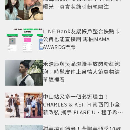
曝光 真實狀態引粉絲關注
LINE Bank友感帳戶整合快點卡
公費也能直接刷 再抽MAMA
AWARDS門票
禾浩辰與吳品潔聯手放閃粉紅泡
泡！時髦皮件上身情人節買物清
單這裡看
中山站又多一個必逛理由！
CHARLES & KEITH 南西門市全
新改裝 攜手 FLARE U、程予希演
繹秋季時尚
甜芋控別錯過！全聯芋頭季10款