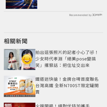
Recommended by
相關新聞
拍出這張照片的記者小心了🤣！
少女時代孝淵「絕美pose變搞
笑」撂狠話：把住址交出來
鐵道迷快搶！金牌台啤首度聯名
台灣高鐵 全新N700ST限定罐開
賣
火辣開喝！絕對伏特加攜手