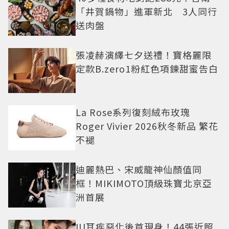
「井賀鍋物」進軍新北 3人同行
送肉盤
張凌赫演繹七夕送禮！寶格麗限
定款B.zero1粉紅色項鍊甜蜜告白
La Rose系列復刻絨布玫瑰
Roger Vivier 2026秋冬新品 繁花
不褪
迪麗熱巴、宋威龍神仙顏值同
框！MIKIMOTO頂級珠寶北京亞
洲首展
IU耳疾惡化後首現身！44張近照