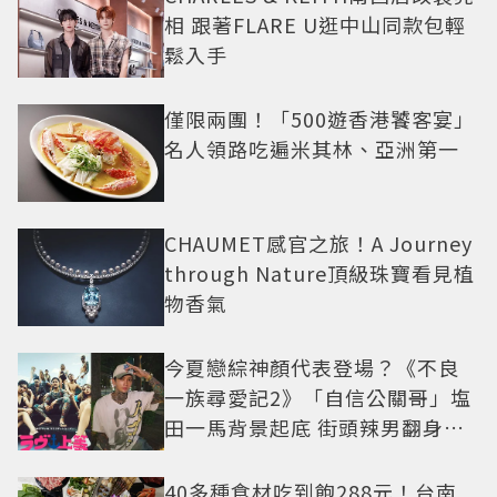
相 跟著FLARE U逛中山同款包輕
鬆入手
僅限兩團！「500遊香港饕客宴」
名人領路吃遍米其林、亞洲第一
CHAUMET感官之旅！A Journey
through Nature頂級珠寶看見植
物香氣
今夏戀綜神顏代表登場？《不良
一族尋愛記2》「自信公關哥」塩
田一馬背景起底 街頭辣男翻身當
老闆
40多種食材吃到飽288元！台南