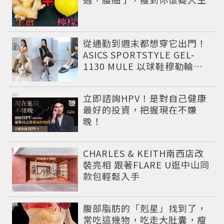
從通勤到週末都想穿它出門！
ASICS SPORTSTYLE GEL-
1130 MULE 以球鞋穆勒輪廓
圈粉，打造今夏最有自由態度
的復古運動穿搭 LOOK
PR
立即諮詢HPV！是對自己健康
最好的投資，把握現在不嫌
晚！
CHARLES & KEITH南西店改
裝亮相 跟著FLARE U逛中山同
款包輕鬆入手
PR
腹部脂肪的「剋星」找到了，
常吃這幾物，吃走大肚囊，瘦