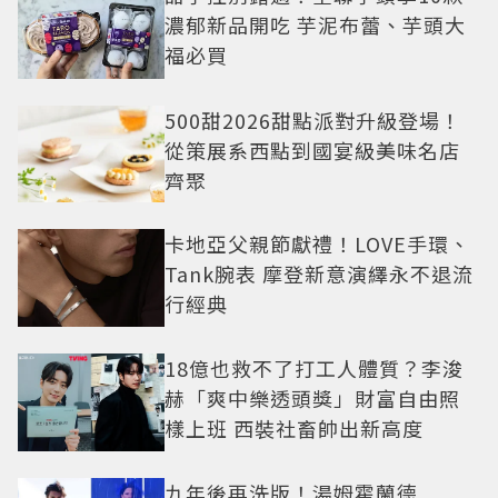
濃郁新品開吃 芋泥布蕾、芋頭大
福必買
500甜2026甜點派對升級登場！
從策展系西點到國宴級美味名店
齊聚
卡地亞父親節獻禮！LOVE手環、
Tank腕表 摩登新意演繹永不退流
行經典
18億也救不了打工人體質？李浚
赫「爽中樂透頭獎」財富自由照
樣上班 西裝社畜帥出新高度
九年後再洗版！湯姆霍蘭德