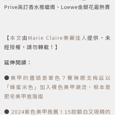
Prive高訂香水推蠟燭、Loewe金銀花最熱賣
【
本文
由
Marie Claire美麗佳人
提供，未
經授權，請勿轉載！】
延伸閱讀：
●
美甲的盡頭是單色？賽琳娜戈梅茲以
「蜂蜜米色」加入裸色美甲潮流，根本是
肥皂美甲進階版
●
2024紫色美甲推薦！15款顯白又吸睛的