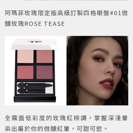
阿瑪菲玫瑰限定版高級訂製四格眼盤#01微
醺玫瑰ROSE TEASE
全霧面低彩度的玫瑰紅棕調，掌握深淺暈
染出屬於你的微醺紅暈，可甜可慾。