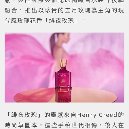
融合，推出以珍貴的五月玫瑰為主角的現
代感玫瑰花香「緋夜玫瑰」。
「緋夜玫瑰」的靈感來自Henry Creed的
時尚草圖本，這些手稿世代相傳，後人在