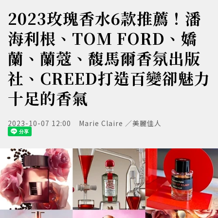
2023玫瑰香水6款推薦！潘
海利根、TOM FORD、嬌
蘭、蘭蔻、馥馬爾香氛出版
社、CREED打造百變卻魅力
十足的香氣
2023-10-07 12:00
Marie Claire ／美麗佳人