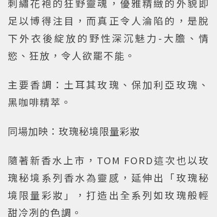
刺繡花袍的狂野靈魂，優雅精緻的外貌即
足以博得注目，而真正令人淪陷的，是脫
下外衣後綻放的野性深沉魅力-大膽、情
慾、狂放，令人欲罷不能。
主要香調：土耳其玫瑰、保加利亞玫瑰、
黑咖啡精萃。
同場加映：玫瑰秘境限量彩妝
隨著新香水上市，TOM FORD這次也以玫
瑰秘境系列香水為靈感，延伸出「玫瑰秘
境限量彩妝」，打造出全系列如玫瑰般輕
甜冷冽的色調。