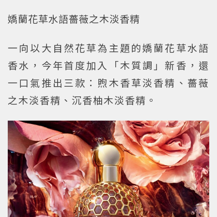
嬌蘭花草水語薔薇之木淡香精
一向以大自然花草為主題的嬌蘭花草水語
香水，今年首度加入「木質調」新香，還
一口氣推出三款：煦木香草淡香精、薔薇
之木淡香精、沉香柚木淡香精。