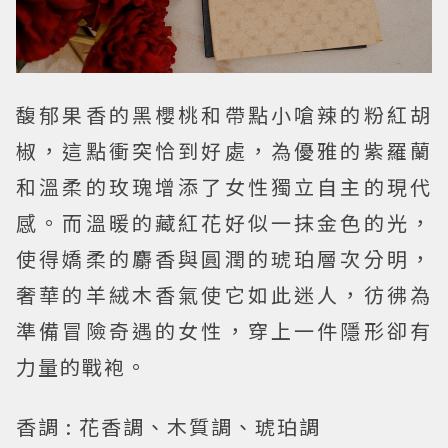
馥郁果香的黑櫻桃和帶點小嗆辣的粉紅胡
椒，這點衝突恰到好處，為優雅的紫羅蘭
和溫柔的玫瑰增添了女性獨立自主的現代
感。而溫暖的藏紅花好似一抹金色的光，
使得嬌柔的麝香與圓潤的琥珀層次分明，
奢華的羊絨木香氣使它如此迷人，彷彿為
準備冒險奇遇的女性，穿上一件隱形卻有
力量的戰袍。
香調 : 花香調、木質調、琥珀調