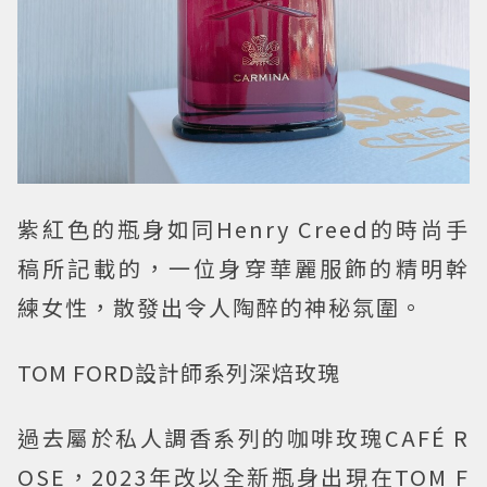
紫紅色的瓶身如同Henry Creed的時尚手
稿所記載的，一位身穿華麗服飾的精明幹
練女性，散發出令人陶醉的神秘氛圍。
TOM FORD設計師系列深焙玫瑰
過去屬於私人調香系列的咖啡玫瑰CAFÉ R
OSE，2023年改以全新瓶身出現在TOM F