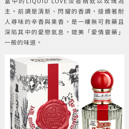
當中的LIQUID LOVE淡香精就以玫瑰為
主。前調是清新、閃耀的香調，接續著耐
人尋味的辛香與果香，是一縷無可救藥且
深陷其中的愛戀氣息，媲美「愛情靈藥」
一般的味道。