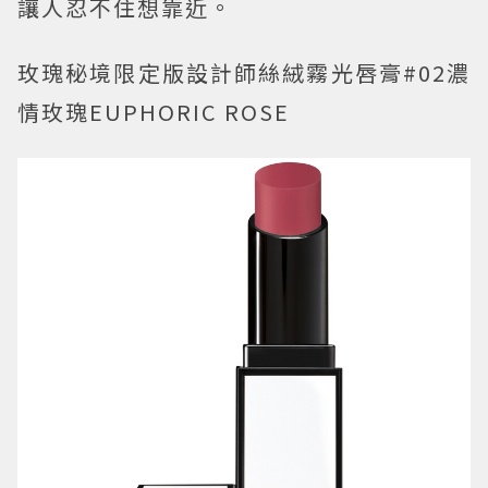
讓人忍不住想靠近。
玫瑰秘境限定版設計師絲絨霧光唇膏#02濃
情玫瑰EUPHORIC ROSE