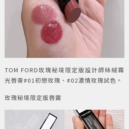
TOM FORD玫瑰秘境限定版設計師絲絨霧
光唇膏#01初戀玫瑰、#02濃情玫瑰試色。
玫瑰秘境限定版唇露