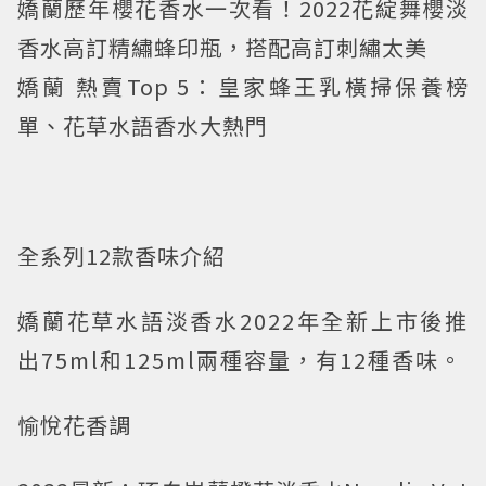
嬌蘭歷年櫻花香水一次看！2022花綻舞櫻淡
香水高訂精繡蜂印瓶，搭配高訂刺繡太美
嬌蘭 熱賣Top 5：皇家蜂王乳橫掃保養榜
單、花草水語香水大熱門
全系列12款香味介紹
嬌蘭花草水語淡香水2022年全新上市後推
出75ml和125ml兩種容量，有12種香味。
愉悅花香調