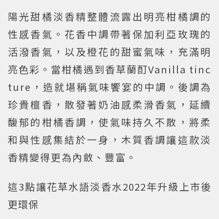
陽光甜橘淡香精整體流露出明亮柑橘調的
性感香氣。花香中調帶著保加利亞玫瑰的
活潑香氣，以及橙花的甜蜜氣味，充滿明
亮色彩。當柑橘遇到香草蘭酊Vanilla tinc
ture，造就堪稱氣味饗宴的中調。後調為
珍貴檀香，散發著奶油感柔滑香氣，延續
馥郁的柑橘香調，使氣味持久不散，將柔
和與性感集結於一身，木質香調讓這款淡
香精變得更為內斂、豐富。
這3點讓花草水語淡香水2022年升級上市後
更環保