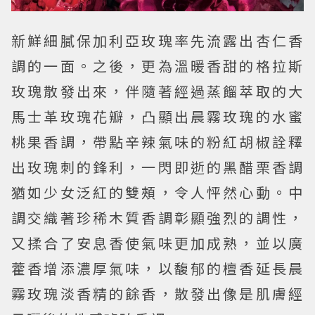
新鮮細膩保加利亞玫瑰率先流露出杏仁香
調的一面。之後，更為溫暖香甜的格拉斯
玫瑰散發出來，伴隨著經過蒸餾萃取的大
馬士革玫瑰花瓣，凸顯出晨霧玫瑰的水蜜
桃果香調，帶點辛辣氣味的粉紅胡椒詮釋
出玫瑰刺的鋒利，一閃即逝的黑醋栗香調
猶如少女泛紅的雙頰，令人怦然心動。中
調交織著珍稀木質香調彰顯強烈的調性，
又揉合了安息香使氣味更加成熟，並以廣
藿香增添濃厚氣味，以馥郁的檀香延長晨
霧玫瑰淡香精的餘香，散發出像是肌膚經