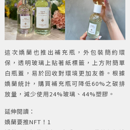
這次嬌蘭也推出補充瓶，外包裝簡約環
保，透明玻璃上貼著紙標籤，上方附簡單
白瓶蓋，易於回收對環境更加友善。根據
嬌蘭統計，購買補充瓶可降低60%之碳排
放量，減少使用24%玻璃、44%塑膠。
延伸閱讀：
嬌蘭要推NFT！1