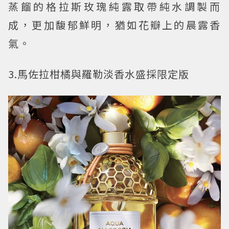
蒸餾的格拉斯玫瑰純露取帶純水調製而
成，更加馥郁鮮明，猶如花瓣上的晨露香
氣。
3.馬佐拉柑橘與羅勒淡香水盛採限定版