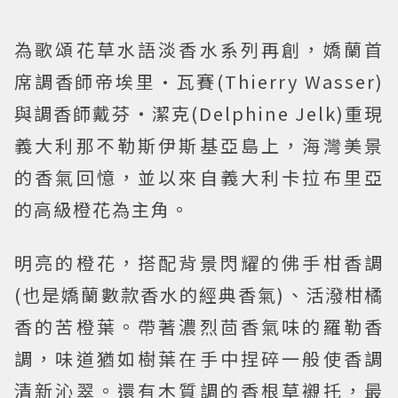
為歌頌花草水語淡香水系列再創，嬌蘭首
席調香師帝埃里·瓦賽(Thierry Wasser)
與調香師戴芬‧潔克(Delphine Jelk)重現
義大利那不勒斯伊斯基亞島上，海灣美景
的香氣回憶，並以來自義大利卡拉布里亞
的高級橙花為主角。
明亮的橙花，搭配背景閃耀的佛手柑香調
(也是嬌蘭數款香水的經典香氣)、活潑柑橘
香的苦橙葉。帶著濃烈茴香氣味的羅勒香
調，味道猶如樹葉在手中捏碎一般使香調
清新沁翠。還有木質調的香根草襯托，最