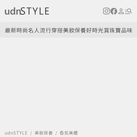
最新
時尚名人
流行穿搭
美妝保養
好時光
賞珠寶
品味
udnSTYLE
美妝保養
香氛美體