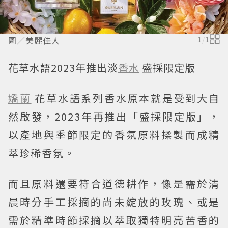
圖／美麗佳人
1
/
1
花草水語2023年推出淡
香水
盛採限定版
嬌蘭
花草水語系列香水原本就是受到大自
然啟發，2023年再推出「盛採限定版」，
以產地與季節限定的香氛原料揉製而成精
萃珍稀香氛。
而且原料還要符合道德耕作，像是需於清
晨時分手工採摘的尚未綻放的玫瑰、或是
需於精準時節採摘以萃取獨特明亮苦香的