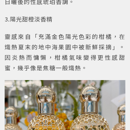
日曬後的性感琥珀香調。
3.陽光甜橙淡香精
靈感來自「充滿金色陽光色彩的柑橘，在
熾熱夏末的地中海果園中被新鮮採摘」。
因炎熱而慵懶，柑橘氣味變得更性感甜
蜜，幾乎像是焦糖一般熾熱。