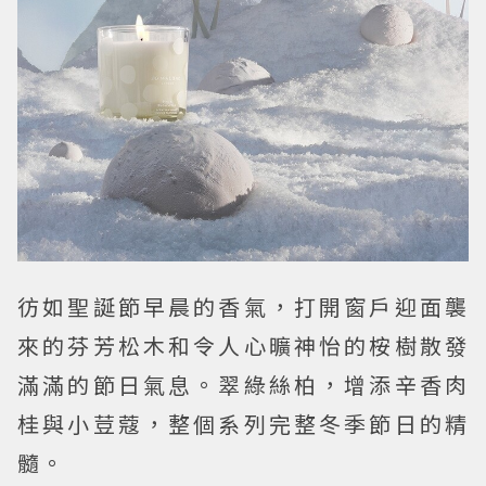
彷如聖誕節早晨的香氣，打開窗戶迎面襲
來的芬芳松木和令人心曠神怡的桉樹散發
滿滿的節日氣息。翠綠絲柏，增添辛香肉
桂與小荳蔻，整個系列完整冬季節日的精
髓。