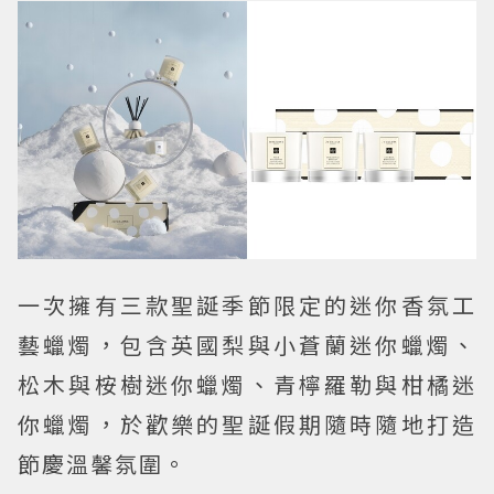
一次擁有三款聖誕季節限定的迷你香氛工
藝蠟燭，包含英國梨與小蒼蘭迷你蠟燭、
松木與桉樹迷你蠟燭、青檸羅勒與柑橘迷
你蠟燭，於歡樂的聖誕假期隨時隨地打造
節慶溫馨氛圍。