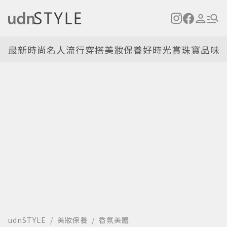
最新
時尚名人
流行穿搭
美妝保養
好時光
賞珠寶
品味
udnSTYLE
美妝保養
香氛美體