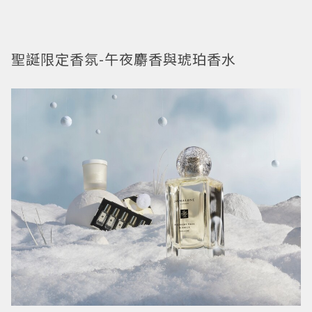
聖誕限定香氛-午夜麝香與琥珀香水