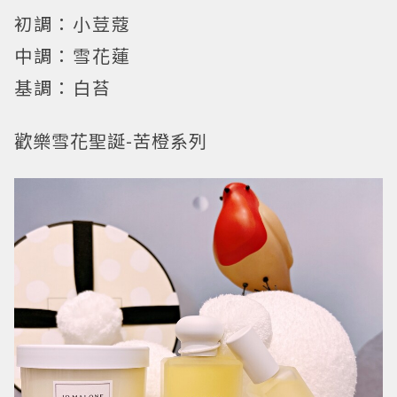
初調：小荳蔻
中調：雪花蓮
基調：白苔
歡樂雪花聖誕-苦橙系列