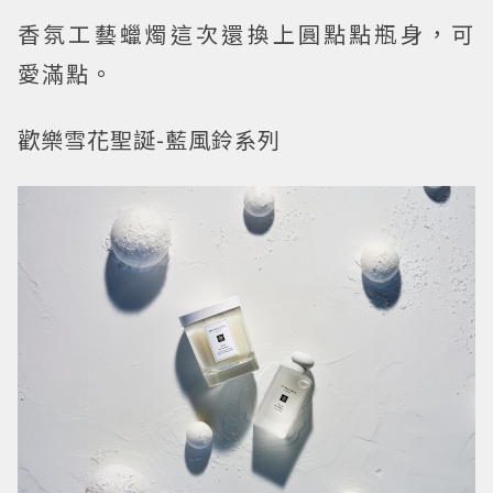
香氛工藝蠟燭這次還換上圓點點瓶身，可
愛滿點。
歡樂雪花聖誕-藍風鈴系列