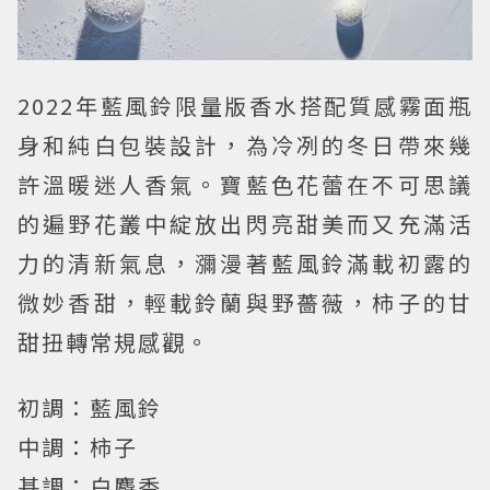
2022年藍風鈴限量版香水搭配質感霧面瓶
身和純白包裝設計，為冷冽的冬日帶來幾
許溫暖迷人香氣。寶藍色花蕾在不可思議
的遍野花叢中綻放出閃亮甜美而又充滿活
力的清新氣息，瀰漫著藍風鈴滿載初露的
微妙香甜，輕載鈴蘭與野薔薇，柿子的甘
甜扭轉常規感觀。
初調：藍風鈴
中調：柿子
基調：白麝香