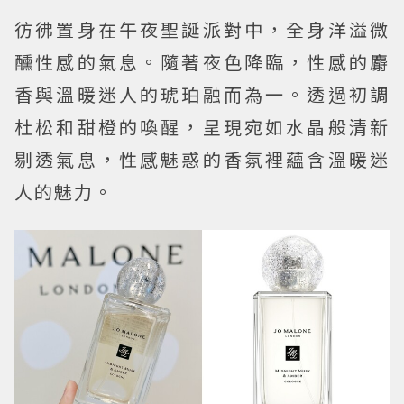
彷彿置身在午夜聖誕派對中，全身洋溢微
醺性感的氣息。隨著夜色降臨，性感的麝
香與溫暖迷人的琥珀融而為一。透過初調
杜松和甜橙的喚醒，呈現宛如水晶般清新
剔透氣息，性感魅惑的香氛裡蘊含溫暖迷
人的魅力。