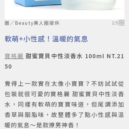
圖／Beauty美人圈提供
2
/
5
軟萌+小性感！溫暖的氣息
寶格麗
甜蜜寶貝中性淡香水 100ml NT.21
50
覺得上一款實在太像小寶寶？不妨試試從
包裝就很可愛的寶格麗 甜蜜寶貝中性淡香
水，同樣有軟萌的寶寶味道，但尾調添加
香草與胭脂味，故整體多了點小性感與溫
暖的氣息～是款撩男神香！