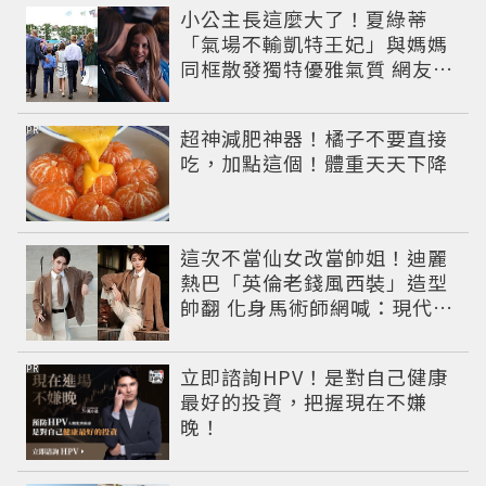
小公主長這麼大了！夏綠蒂
「氣場不輸凱特王妃」與媽媽
同框散發獨特優雅氣質 網友狂
讚
PR
超神減肥神器！橘子不要直接
吃，加點這個！體重天天下降
這次不當仙女改當帥姐！迪麗
熱巴「英倫老錢風西裝」造型
帥翻 化身馬術師網喊：現代版
李長歌
PR
立即諮詢HPV！是對自己健康
最好的投資，把握現在不嫌
晚！