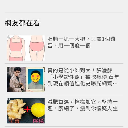
網友都在看
PR
肚腩一抓一大把，只需1個雞
蛋，用一個瘦一個
真的是從小帥到大！張凌赫
「小學證件照」被挖瘋傳 童年
到現在顏值進化史曝光網驚：
完全等比例長大
PR
減肥首選，檸檬加它，堅持一
週，腰細了，瘦到你懷疑人生