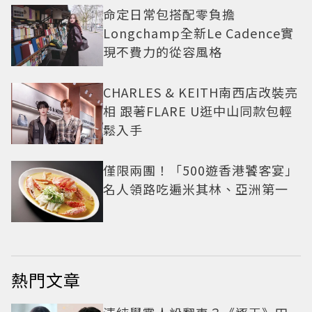
命定日常包搭配零負擔
Longchamp全新Le Cadence實
現不費力的從容風格
CHARLES & KEITH南西店改裝亮
相 跟著FLARE U逛中山同款包輕
鬆入手
僅限兩團！「500遊香港饕客宴」
名人領路吃遍米其林、亞洲第一
熱門文章