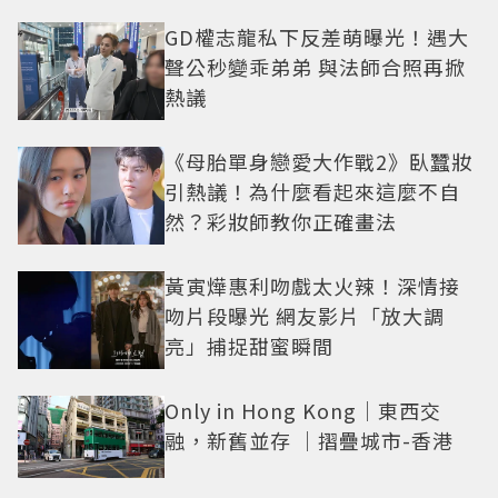
GD權志龍私下反差萌曝光！遇大
聲公秒變乖弟弟 與法師合照再掀
熱議
《母胎單身戀愛大作戰2》臥蠶妝
引熱議！為什麼看起來這麼不自
然？彩妝師教你正確畫法
黃寅燁惠利吻戲太火辣！深情接
吻片段曝光 網友影片「放大調
亮」捕捉甜蜜瞬間
Only in Hong Kong｜東西交
融，新舊並存 ｜摺疊城市-香港