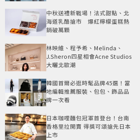
還難戒？
中秋送禮新戰場！法式甜點、北
海道乳酪搶市 爆紅檸檬蛋糕熱
銷破萬顆
林映維、程予希、Melinda、
J.Sheron四星相會Acne Studios
大曬北歐潮
韓國首爾必逛時髦品牌45選！當
地編輯推薦服裝、包包、飾品品
牌一次看
日本咖哩麵包冠軍首登台！台南
香格里拉開賣 得獎可頌搶先日本
上市