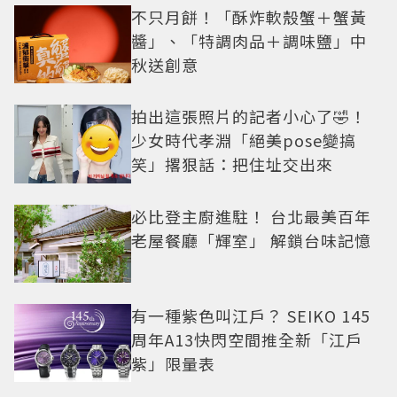
不只月餅！「酥炸軟殼蟹＋蟹黃
醬」、「特調肉品＋調味鹽」中
秋送創意
拍出這張照片的記者小心了🤣！
少女時代孝淵「絕美pose變搞
笑」撂狠話：把住址交出來
必比登主廚進駐！ 台北最美百年
老屋餐廳「輝室」 解鎖台味記憶
有一種紫色叫江戶？ SEIKO 145
周年A13快閃空間推全新「江戶
紫」限量表