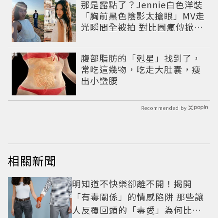
那是露點了？Jennie白色洋裝
「胸前黑色陰影太搶眼」MV走
光瞬間全被拍 對比圖瘋傳掀論
戰
PR
腹部脂肪的「剋星」找到了，
常吃這幾物，吃走大肚囊，瘦
出小蠻腰
Recommended by
相關新聞
明知道不快樂卻離不開！揭開
「有毒關係」的情感陷阱 那些讓
人反覆回頭的「毒愛」為何比菸