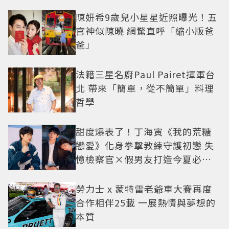
陳妍希9歲兒小星星近照曝光！五
官神似陳曉 網驚直呼「縮小版爸
爸」
法籍三星名廚Paul Pairet揮軍台
北 帶來「簡單，從不簡單」料理
哲學
甜度爆表了！丁海寅《我的荒糖
戀愛》化身拳擊教練守護初戀 失
憶檢察官×假男友打造今夏必看
小甜劇
勞力士 x 蒙特雷老爺車大賽再度
合作相伴25載 一展熱情與夢想的
本質