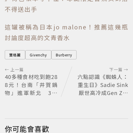
不得送出手
這罐被稱為日本jo malone！推薦這幾瓶
討論度超高的文青香水
寶格麗
Givenchy
Burberry
← 上一篇
下一篇 →
40多種食材吃到飽28
六點認識《蜘蛛人：
8元！台南「井賀鍋
重生日》Sadie Sink
物」進軍新北 3人
厭世高冷成Gen Z新
同行送肉盤
女神
你可能會喜歡