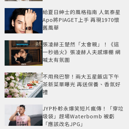
給夏日紳士的風格指南 人氣泰星
Apo將PIAGET上手 再現1970懷
舊風華
張凌赫王楚然「太會親」！《這
一秒過火》張凌赫人夫感爆棚 網
喊太有氛圍
不用飛巴黎！兩大五星飯店下午
茶新菜單曝光 再送保養、香氛好
禮
JYP朴軫永爆笑短片瘋傳！「穿垃
圾袋」趕場Waterbomb 被虧
「應該改名JPG」