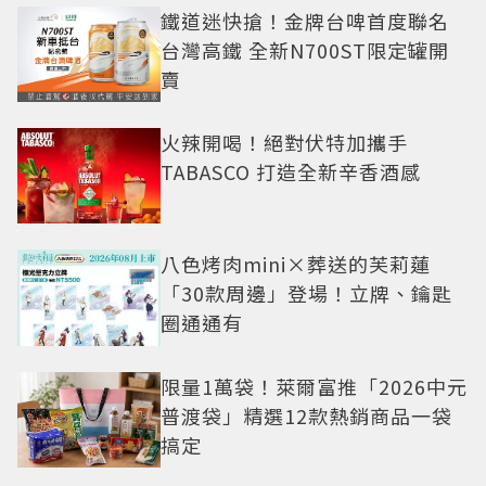
鐵道迷快搶！金牌台啤首度聯名
台灣高鐵 全新N700ST限定罐開
賣
火辣開喝！絕對伏特加攜手
TABASCO 打造全新辛香酒感
八色烤肉mini×葬送的芙莉蓮
「30款周邊」登場！立牌、鑰匙
圈通通有
限量1萬袋！萊爾富推「2026中元
普渡袋」精選12款熱銷商品一袋
搞定