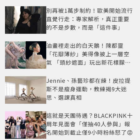
別再被1萬步制約！歐美開始流行
直覺行走：專家解析，真正重要
的不是步數，而是「這件事」
油畫裡走出的白天鵝！陳都靈
「花瓣薄紗」美得像披上一層空
氣 「頭紗遮面」玩出新花樣朦朧
美感太仙
Jennie、孫藝珍都在練！皮拉提
斯不是瘦身運動，教練揭9大迷
思、選課真相
這就是天團待遇？BLACKPINK十
周年見面會「僅抽40人參與」報
名開始到截止僅9小時粉絲怒了😡