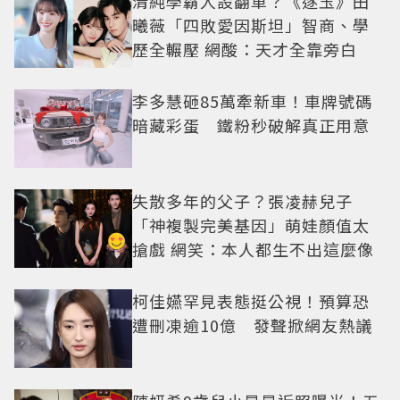
清純學霸人設翻車？《逐玉》田
曦薇「四敗愛因斯坦」智商、學
歷全輾壓 網酸：天才全靠旁白
李多慧砸85萬牽新車！車牌號碼
暗藏彩蛋 鐵粉秒破解真正用意
失散多年的父子？張凌赫兒子
「神複製完美基因」萌娃顏值太
搶戲 網笑：本人都生不出這麼像
柯佳嬿罕見表態挺公視！預算恐
遭刪凍逾10億 發聲掀網友熱議