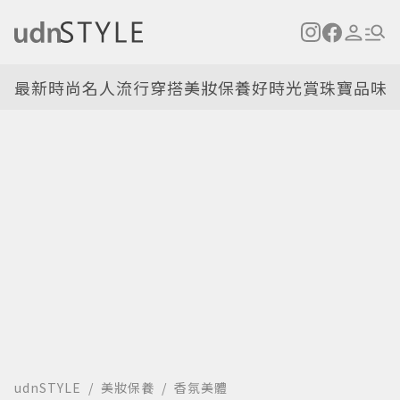
最新
時尚名人
流行穿搭
美妝保養
好時光
賞珠寶
品味
udnSTYLE
美妝保養
香氛美體