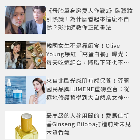
《母胎單身戀愛大作戰2》臥蠶妝
引熱議！為什麼看起來這麼不自
然？彩妝師教你正確畫法
韓國女生不是靠節食！Olive
Young爆紅「高蛋白餐」曝光：
每天吃這組合，體脂下降也不怕
掉肌肉
來自北歐光感肌有感保養！芬蘭
國民品牌LUMENE重磅登台：從
極地修護哲學到大自然系女神莫
允雯的「慢養肌」生活美學
最高級的人參用聞的！愛馬仕新
香Ginseng Biloba打造前所未見
木質香氣