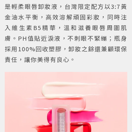
是輕柔眼唇卸妝液，台灣限定配方以3:7黃
金油水平衡，高效溶解頑固彩妝，同時注
入維生素B5精華，溫和滋養眼唇周圍肌
膚。PH值貼近淚液，不刺眼不緊繃；瓶身
採用100%回收塑膠，卸妝之餘還兼顧環保
責任，讓你美得有良心。