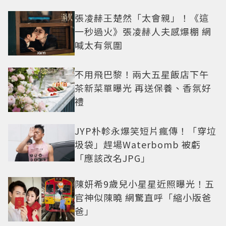
張凌赫王楚然「太會親」！《這
一秒過火》張凌赫人夫感爆棚 網
喊太有氛圍
不用飛巴黎！兩大五星飯店下午
茶新菜單曝光 再送保養、香氛好
禮
JYP朴軫永爆笑短片瘋傳！「穿垃
圾袋」趕場Waterbomb 被虧
「應該改名JPG」
陳妍希9歲兒小星星近照曝光！五
官神似陳曉 網驚直呼「縮小版爸
爸」