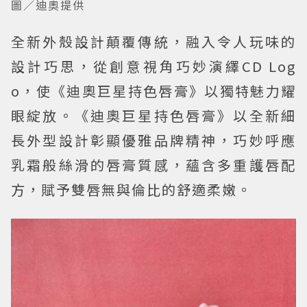
圖／迪奧提供
全新外殼設計顛覆傳統，融入令人玩味的
設計巧思，從創意視角巧妙演繹CD Log
o，使《迪奧巨星持色唇膏》以獨特魅力耀
眼綻放。《迪奧巨星持色唇膏》以全新細
長外型設計彰顯優雅品牌精神，巧妙呼應
乳霜般絲滑的唇膏質感，蘊含多重護唇配
方，賦予雙唇無與倫比的舒適柔嫩。