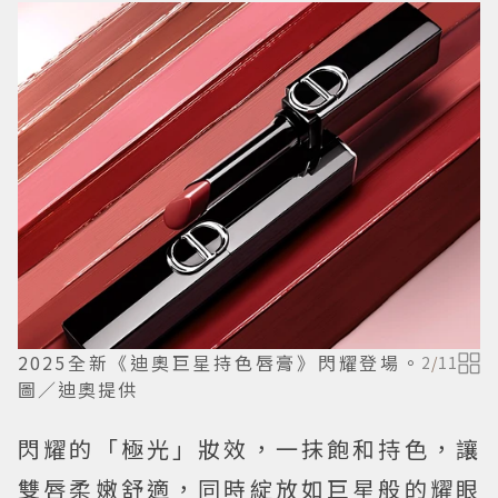
2025全新《迪奧巨星持色唇膏》閃耀登場。
2
/
11
圖／迪奧提供
閃耀的「極光」妝效，一抹飽和持色，讓
雙唇柔嫩舒適，同時綻放如巨星般的耀眼