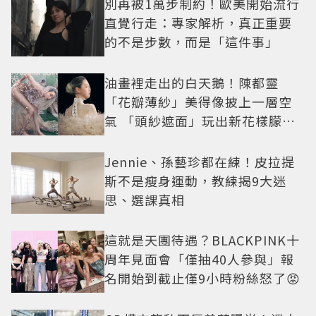
別再被1萬步制約！歐美開始流行
直覺行走：專家解析，真正重要
的不是步數，而是「這件事」
油畫裡走出的白天鵝！陳都靈
「花瓣薄紗」美得像披上一層空
氣 「頭紗遮面」玩出新花樣朦朧
美感太仙
Jennie、孫藝珍都在練！皮拉提
斯不是瘦身運動，教練揭9大迷
思、選課真相
這就是天團待遇？BLACKPINK十
周年見面會「僅抽40人參與」報
名開始到截止僅9小時粉絲怒了😡