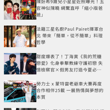
陳妍希9歲兒小星星近照曝光！五
官神似陳曉 網驚直呼「縮小版爸
爸」
法籍三星名廚Paul Pairet揮軍台
北 帶來「簡單，從不簡單」料理
哲學
甜度爆表了！丁海寅《我的荒糖
戀愛》化身拳擊教練守護初戀 失
憶檢察官×假男友打造今夏必看
小甜劇
勞力士 x 蒙特雷老爺車大賽再度
合作相伴25載 一展熱情與夢想的
本質