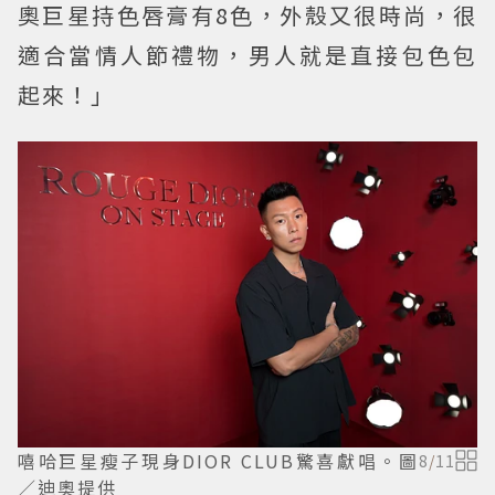
奧巨星持色唇膏有8色，外殼又很時尚，很
適合當情人節禮物，男人就是直接包色包
起來！」
嘻哈巨星瘦子現身DIOR CLUB驚喜獻唱。圖
8
/
11
／迪奧提供