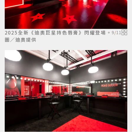
2025全新《迪奧巨星持色唇膏》閃耀登場。
9
/
11
圖／迪奧提供