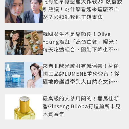
《母胎單身戀愛大作戰2》臥蠶妝
引熱議！為什麼看起來這麼不自
然？彩妝師教你正確畫法
韓國女生不是靠節食！Olive
Young爆紅「高蛋白餐」曝光：
每天吃這組合，體脂下降也不怕
掉肌肉
來自北歐光感肌有感保養！芬蘭
國民品牌LUMENE重磅登台：從
極地修護哲學到大自然系女神莫
允雯的「慢養肌」生活美學
最高級的人參用聞的！愛馬仕新
香Ginseng Biloba打造前所未見
木質香氣