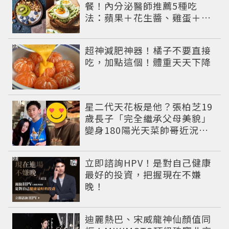
餐！內分泌醫師推薦5種吃
法：蘋果＋花生醬、雞蛋＋酪
梨...能吃飽又能穩定血糖
PR
超神減肥神器！橘子不要直接
吃，加點這個！體重天天下降
星二代天花板是他？張柏芝19
歲長子「完全繼承父母美貌」
變身180陽光天菜帥哥近況曝
光
PR
立即諮詢HPV！是對自己健康
最好的投資，把握現在不嫌
晚！
迪麗熱巴、宋威龍神仙顏值同