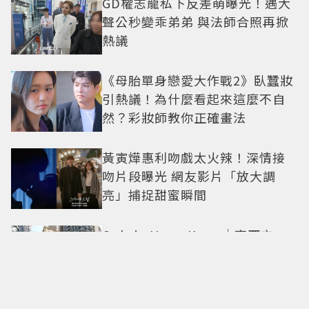
GD權志龍私下反差萌曝光！遇大
聲公秒變乖弟弟 與法師合照再掀
熱議
《母胎單身戀愛大作戰2》臥蠶妝
引熱議！為什麼看起來這麼不自
然？彩妝師教你正確畫法
黃寅燁惠利吻戲太火辣！深情接
吻片段曝光 網友影片「放大調
亮」捕捉甜蜜瞬間
Only in Hong Kong｜東西交
融，新舊並存 ｜摺疊城市-香港
不只月餅！「酥炸軟殼蟹＋蟹黃