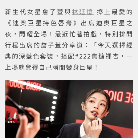
新生代女星詹子萱與
林廷憶
擦上最愛的
《迪奧巨星持色唇膏》出席迪奧巨星之
夜，閃耀全場！最近忙著拍戲，特別排開
行程出席的詹子萱分享道：「今天選擇經
典的深藍色套裝，搭配#222焦糖裸杏，一
上場就覺得自己瞬間變身巨星！