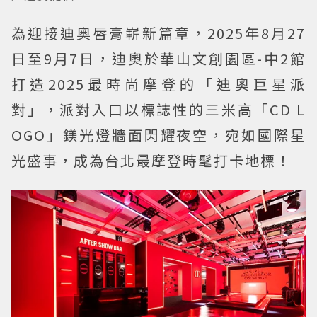
為迎接迪奧唇膏嶄新篇章，2025年8月27
日至9月7日，迪奧於華山文創園區-中2館
打造2025最時尚摩登的「迪奧巨星派
對」，派對入口以標誌性的三米高「CD L
OGO」鎂光燈牆面閃耀夜空，宛如國際星
光盛事，成為台北最摩登時髦打卡地標！