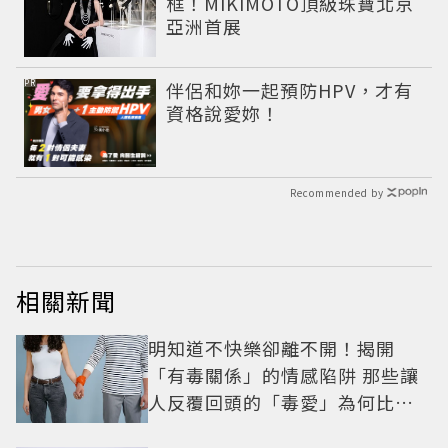
框！MIKIMOTO頂級珠寶北京
亞洲首展
PR
伴侶和妳一起預防HPV，才有
資格說愛妳！
Recommended by
相關新聞
明知道不快樂卻離不開！揭開
「有毒關係」的情感陷阱 那些讓
人反覆回頭的「毒愛」為何比菸
還難戒？