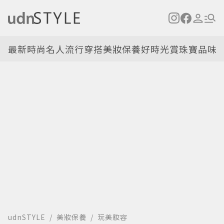
最新
時尚名人
流行穿搭
美妝保養
好時光
賞珠寶
品味
udnSTYLE
美妝保養
玩美妝容