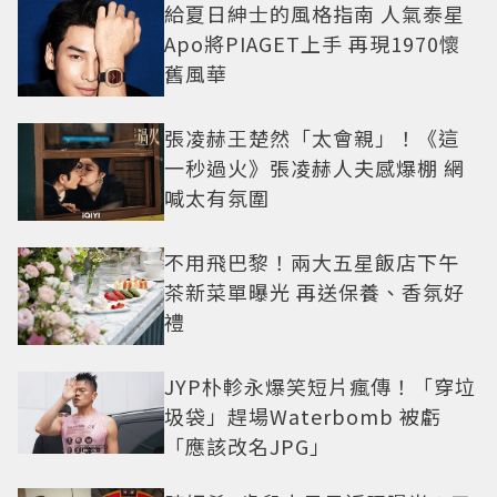
給夏日紳士的風格指南 人氣泰星
Apo將PIAGET上手 再現1970懷
舊風華
張凌赫王楚然「太會親」！《這
一秒過火》張凌赫人夫感爆棚 網
喊太有氛圍
不用飛巴黎！兩大五星飯店下午
茶新菜單曝光 再送保養、香氛好
禮
JYP朴軫永爆笑短片瘋傳！「穿垃
圾袋」趕場Waterbomb 被虧
「應該改名JPG」