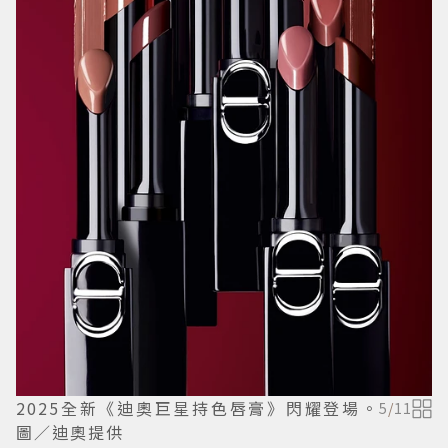
2025全新《迪奧巨星持色唇膏》閃耀登場。
5
/
11
圖／迪奧提供