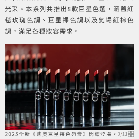
光采。本系列共推出8款巨星色選，涵蓋紅
毯玫瑰色調、巨星裸色調以及氣場紅棕色
調，滿足各種妝容需求。
2025全新《迪奧巨星持色唇膏》閃耀登場。
3
/
11