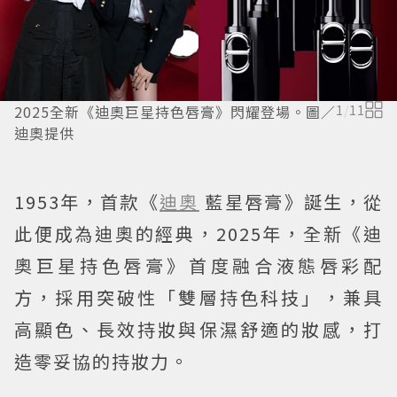
2025全新《迪奧巨星持色唇膏》閃耀登場。圖／
1
/
11
迪奧提供
1953年，首款《
迪奧
藍星唇膏》誕生，從
此便成為迪奧的經典，2025年，全新《迪
奧巨星持色唇膏》首度融合液態唇彩配
方，採用突破性「雙層持色科技」，兼具
高顯色、長效持妝與保濕舒適的妝感，打
造零妥協的持妝力。