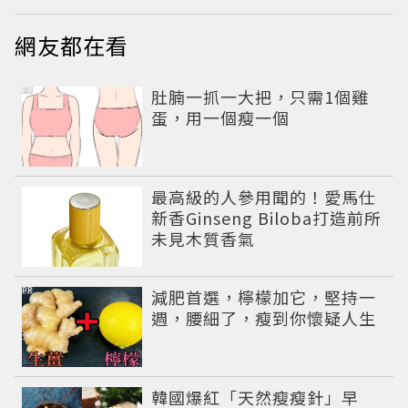
網友都在看
PR
肚腩一抓一大把，只需1個雞
蛋，用一個瘦一個
最高級的人參用聞的！愛馬仕
新香Ginseng Biloba打造前所
未見木質香氣
PR
減肥首選，檸檬加它，堅持一
週，腰細了，瘦到你懷疑人生
韓國爆紅「天然瘦瘦針」早