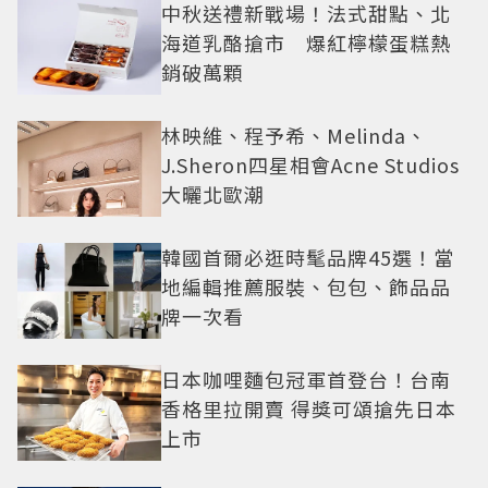
中秋送禮新戰場！法式甜點、北
海道乳酪搶市 爆紅檸檬蛋糕熱
銷破萬顆
林映維、程予希、Melinda、
J.Sheron四星相會Acne Studios
大曬北歐潮
韓國首爾必逛時髦品牌45選！當
地編輯推薦服裝、包包、飾品品
牌一次看
日本咖哩麵包冠軍首登台！台南
香格里拉開賣 得獎可頌搶先日本
上市