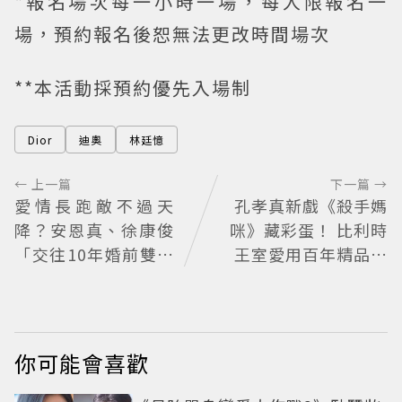
*報名場次每一小時一場，每人限報名一
場，預約報名後恕無法更改時間場次
**本活動採預約優先入場制
Dior
迪奧
林廷憶
← 上一篇
下一篇 →
愛情長跑敵不過天
孔孝真新戲《殺手媽
降？安恩真、徐康俊
咪》藏彩蛋！ 比利時
「交往10年婚前雙出
王室愛用百年精品也
軌」四角戀失控挑戰
入戲
愛情底線
你可能會喜歡