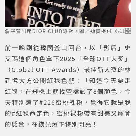
詹子萱出席DIOR CLUB派對。圖／迪奧提供
6
/
11
前一晚剛從韓國釜山回台，以「影后」史
艾瑪這個角色拿下2025「全球OTT大獎」
（Global OTT Awards）最佳新人獎的林
廷憶大方公開紅毯色號：「知道今天要走
紅毯，在飛機上就找空檔試了8個顏色，今
天特別選了#226蜜桃裸粉，覺得它就是我
的#紅毯命定色，蜜桃裸粉帶有甜美又摩登
的感覺，在鎂光燈下特別閃亮！