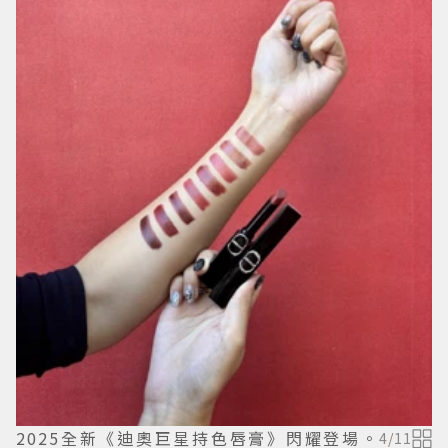
2025全新《迪奧巨星持色唇膏》閃耀登場。
4
/
11