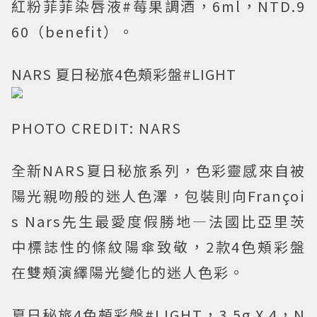
紅粉菲菲染唇液#莓果調酒，6ml，NTD.9
60（benefit）。
NARS 夏日秘旅4色頰彩盤#LIGHT
PHOTO CREDIT: NARS
全新NARS夏日秘旅系列，色彩靈感來自被
陽光親吻般的迷人色澤，包裝則向Françoi
s Nars先生最愛度假勝地—法國比亞里茨
中標誌性的條紋陽傘致敬，2款4色頰彩盤
在雙頰演繹陽光變化的迷人色彩。
夏日秘旅4色頰彩盤#LIGHT，3.5g X 4，N