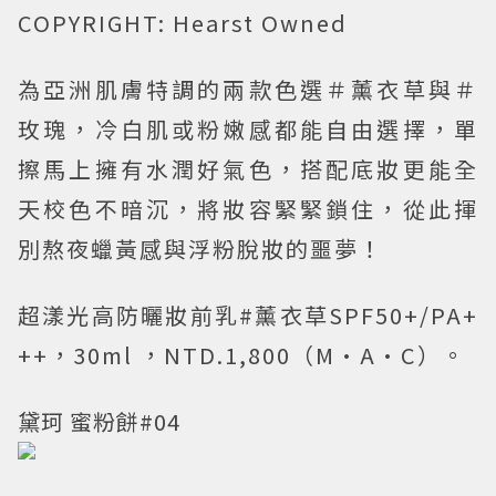
COPYRIGHT: Hearst Owned
為亞洲肌膚特調的兩款色選＃薰衣草與＃
玫瑰，冷白肌或粉嫩感都能自由選擇，單
擦馬上擁有水潤好氣色，搭配底妝更能全
天校色不暗沉，將妝容緊緊鎖住，從此揮
別熬夜蠟黃感與浮粉脫妝的噩夢！
超漾光高防曬妝前乳#薰衣草SPF50+/PA+
++，30ml ，NTD.1,800（M·A·C）。
黛珂 蜜粉餅#04