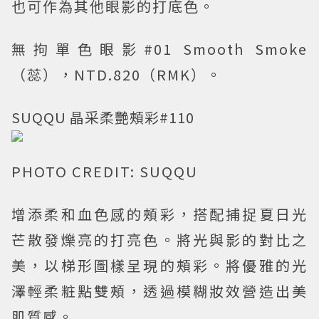
也可作為其他眼影的打底色。
無拘單色眼影#01 Smooth Smoke
（蕊），NTD.820（RMK）。
SUQQU 晶采柔艷頰彩#110
PHOTO CREDIT: SUQQU
增添柔和血色感的頰彩，搭配捕捉夏日光
芒散發爍亮的打亮色。將光與影的對比之
美，以梯形圖樣呈現的頰彩。將優雅的光
澤輕柔粧點雙頰，透過模糊妝效營造出美
肌質感。