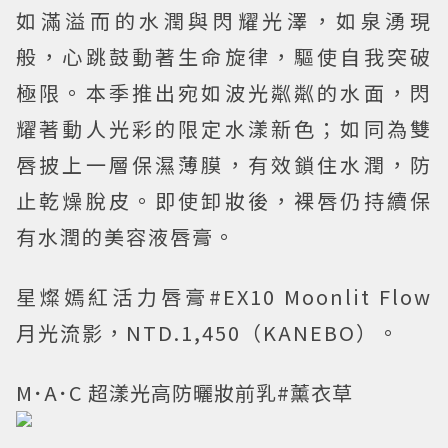
如滿溢而的水潤與閃耀光澤，如泉湧現
般，心跳鼓動著生命旋律，驅使自我突破
極限。本季推出宛如波光粼粼的水面，閃
耀著動人光彩的限定水漾新色；如同為雙
唇披上一層保濕薄膜，有效鎖住水潤，防
止乾燥脫皮。即使卸妝後，裸唇仍持續保
有水潤的美容液唇膏。
星燦嫣紅活力唇膏#EX10 Moonlit Flow
月光流影，NTD.1,450（KANEBO）。
M･A･C 超漾光高防曬妝前乳#薰衣草