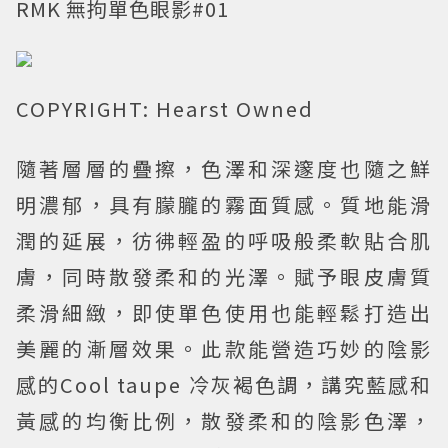
RMK 無拘單色眼影#01
COPYRIGHT: Hearst Owned
隨著層層的疊擦，色澤和深邃度也隨之鮮
明濃郁，具有朦朧的霧面質感。質地能滑
潤的延展，彷彿輕盈的呼吸般柔軟貼合肌
膚，同時散發柔和的光澤。賦予眼皮膚質
柔滑細緻，即使單色使用也能輕鬆打造出
美麗的漸層效果。此款能營造巧妙的陰影
感的Cool taupe 冷灰褐色調，講究藍感和
黃感的均衡比例，散發柔和的陰影色澤，