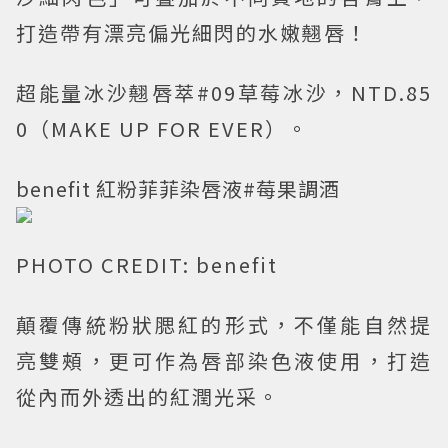
打造帶有漂亮偏光細閃的水嫩翹唇！
超能量冰沙翹唇萃#09草莓冰沙，NTD.85
0（MAKE UP FOR EVER）。
benefit 紅粉菲菲染唇液#莓果調酒
PHOTO CREDIT: benefit
顛覆傳統粉狀腮紅的形式，不僅能自然提
亮雙頰，更可作為唇部染色液使用，打造
從內而外透出的紅潤光采。