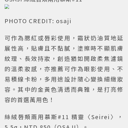
PHOTO CREDIT: osaji
可作為腮紅或唇彩使用，霜狀奶油質地延
展性高，貼膚且不黏膩，塗擦時不顯肌膚
紋理、長效持妝，創造猶如開啟柔焦濾鏡
的溫柔妝感，亦推薦可作為眼影使用、不
易積線卡粉，多用途設計隨心變換細緻妝
容。其中的金黃色清透而典雅，是打亮修
容的首選萬用色！
絲絨唇頰兩用慕斯#11 精靈〈Seirei〉，
5.5g，NTD.850（OSAJI）。