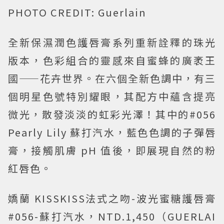
PHOTO CREDIT: Guerlain
全新保濕潤色護唇膏系列重新詮釋的珠光
版本，色彩組合的靈感來自蜜蜂的廣袤王
國——花卉世界。在六個全新色調中，有三
個明星色號特別耀眼，其配方中蘊含提亮
微光，散發淡淡的虹彩光澤！其中的#056
Pearly Lily 蘇打汽水，藍色色調的子彈唇
膏，接觸肌膚 pH 值後，即展現自然的粉
紅唇色。
嬌蘭 KISSKISS法式之吻-波光蜜糖護唇膏
#056-蘇打汽水，NTD.1,450（GUERLAI