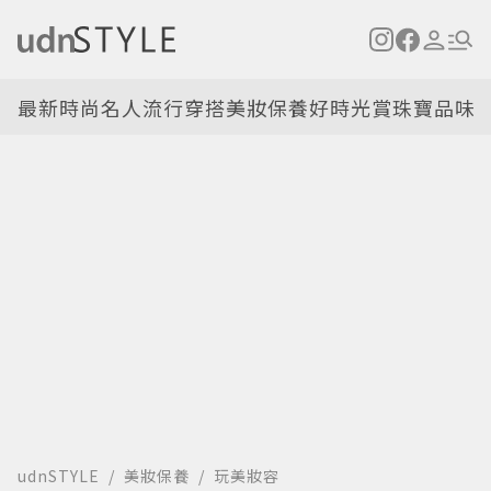
最新
時尚名人
流行穿搭
美妝保養
好時光
賞珠寶
品味
udnSTYLE
美妝保養
玩美妝容