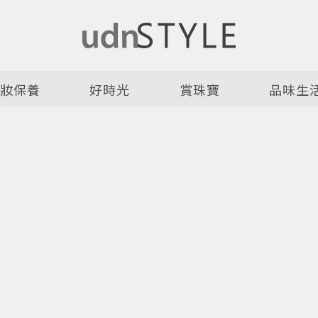
美妝保養
好時光
賞珠寶
品味生