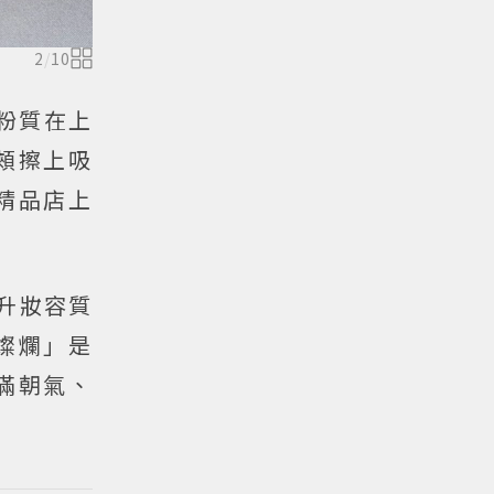
2
/
10
特粉質在上
頰擦上吸
精品店上
升妝容質
燦爛」是
滿朝氣、