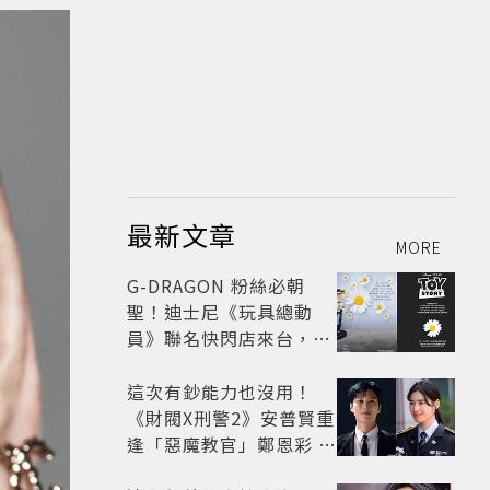
最新文章
MORE
G-DRAGON 粉絲必朝
聖！迪士尼《玩具總動
員》聯名快閃店來台，限
定商品與打卡亮點公開
這次有鈔能力也沒用！
《財閥X刑警2》安普賢重
逢「惡魔教官」鄭恩彩 首
播收視6.1%超第一季開