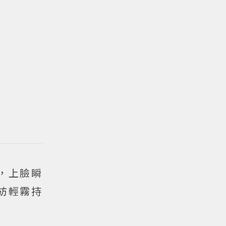
，上臉瞬
紡輕霧持