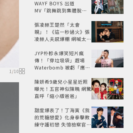
WAYF BOYS 出道
MV「跳舞跳到集體脫
褲」超鬧 30秒對鏡清唱
影片爆紅
張凌赫王楚然「太會
親」！《這一秒過火》張
凌赫人夫感爆棚 網喊太有
氛圍
JYP朴軫永爆笑短片瘋
傳！「穿垃圾袋」趕場
Waterbomb 被虧「應該
1
/
10
改名JPG」
陳妍希9歲兒小星星近照
曝光！五官神似陳曉 網驚
直呼「縮小版爸爸」
甜度爆表了！丁海寅《我
的荒糖戀愛》化身拳擊教
練守護初戀 失憶檢察官×
假男友打造今夏必看小甜