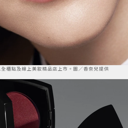
奈兒全櫃點及線上美妝精品店上市。圖／香奈兒提供