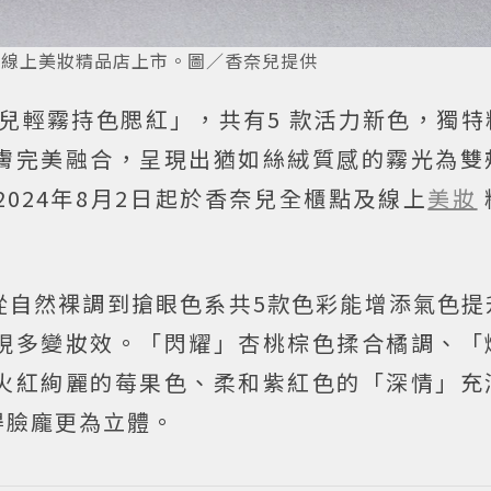
點及線上美妝精品店上市。圖／香奈兒提供
奈兒輕霧持色腮紅」，共有5 款活力新色，獨
膚完美融合，呈現出猶如絲絨質感的霧光為雙
024年8月2日起於香奈兒全櫃點及線上
美妝
從自然裸調到搶眼色系共5款色彩能增添氣色提
現多變妝效。「閃耀」杏桃棕色揉合橘調、「
火紅絢麗的莓果色、柔和紫紅色的「深情」充
得臉龐更為立體。