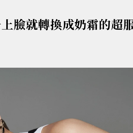
一上臉就轉換成奶霜的超