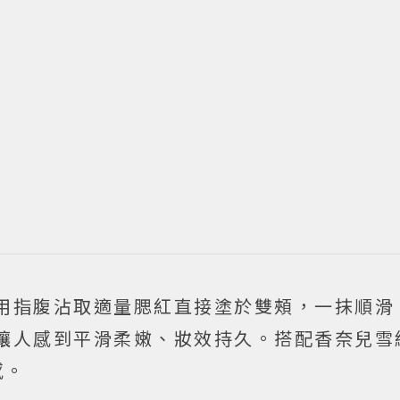
用指腹沾取適量腮紅直接塗於雙頰，一抹順滑
讓人感到平滑柔嫩、妝效持久。搭配香奈兒雪
感。