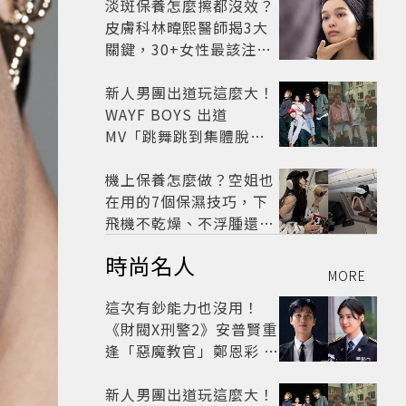
紅盤
淡斑保養怎麼擦都沒效？
皮膚科林暐熙醫師揭3大
關鍵，30+女性最該注意
這個問題
新人男團出道玩這麼大！
WAYF BOYS 出道
MV「跳舞跳到集體脫
褲」超鬧 30秒對鏡清唱
影片爆紅
機上保養怎麼做？空姐也
在用的7個保濕技巧，下
飛機不乾燥、不浮腫還能
維持好氣色
時尚名人
MORE
這次有鈔能力也沒用！
《財閥X刑警2》安普賢重
逢「惡魔教官」鄭恩彩 首
播收視6.1%超第一季開
紅盤
新人男團出道玩這麼大！