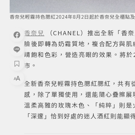
香奈兒輕霧持色腮紅2024年8月2日起於香奈兒全櫃
香奈兒
（CHANEL）推出全新「香
臉後即轉為奶霜質地，複合配方與肌
睛飽和色彩，營造亮眼的效果。將於2
市。
全新香奈兒輕霧持色腮紅腮紅，共有
感，除了單獨使用，還能隨心疊擦展
溫柔高雅的玫瑰木色、「純粹」則是
「深邃」恰到好處的迷人酒紅則能顯