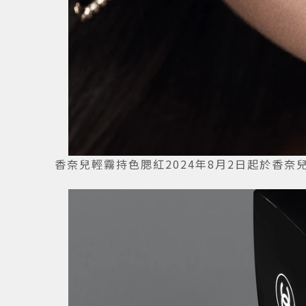
香奈兒輕霧持色腮紅2024年8月2日起於香