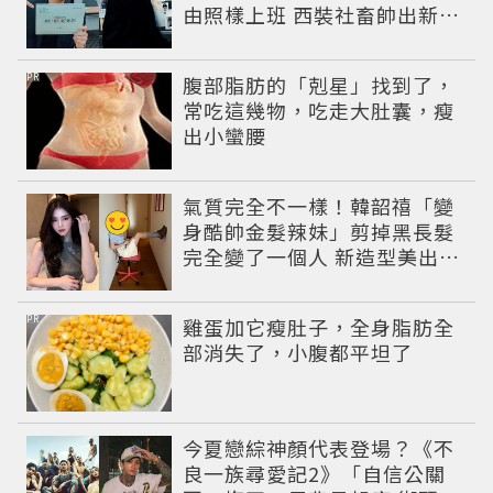
由照樣上班 西裝社畜帥出新高
度
PR
腹部脂肪的「剋星」找到了，
常吃這幾物，吃走大肚囊，瘦
出小蠻腰
氣質完全不一樣！韓韶禧「變
身酷帥金髮辣妹」剪掉黑長髮
完全變了一個人 新造型美出新
高度
PR
雞蛋加它瘦肚子，全身脂肪全
部消失了，小腹都平坦了
今夏戀綜神顏代表登場？《不
良一族尋愛記2》「自信公關