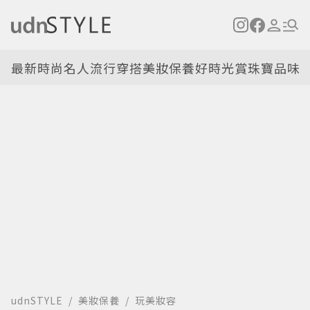
最新
時尚名人
流行穿搭
美妝保養
好時光
賞珠寶
品味
udnSTYLE
美妝保養
玩美妝容