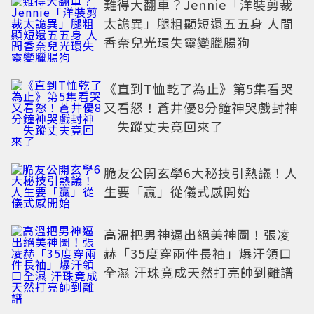
難得大翻車？Jennie「洋裝剪裁
太詭異」腿粗顯短還五五身 人間
香奈兒光環失靈變臘腸狗
《直到T恤乾了為止》第5集看哭
又看怒！蒼井優8分鐘神哭戲封神
失蹤丈夫竟回來了
脆友公開玄學6大秘技引熱議！人
生要「贏」從儀式感開始
高溫把男神逼出絕美神圖！張凌
赫「35度穿兩件長袖」爆汗領口
全濕 汗珠竟成天然打亮帥到離譜