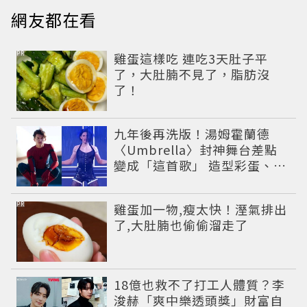
網友都在看
PR
雞蛋這樣吃 連吃3天肚子平
了，大肚腩不見了，脂肪沒
了！
九年後再洗版！湯姆霍蘭德
〈Umbrella〉封神舞台差點
變成「這首歌」 造型彩蛋、暖
心故事一次公開
PR
雞蛋加一物,瘦太快！溼氣排出
了,大肚腩也偷偷溜走了
18億也救不了打工人體質？李
浚赫「爽中樂透頭獎」財富自