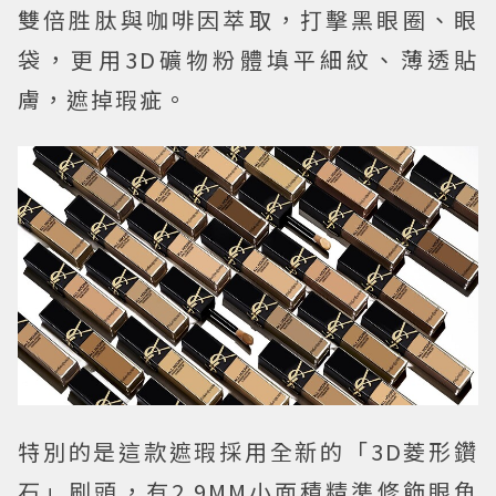
雙倍胜肽與咖啡因萃取，打擊黑眼圈、眼
袋，更用3D礦物粉體填平細紋、薄透貼
膚，遮掉瑕疵。
特別的是這款遮瑕採用全新的「3D菱形鑽
石」刷頭，有2.9MM小面積精準修飾眼角