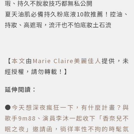
瑕、持久不脫妝技巧都無私公開
夏天油肌必備持久粉底液10款推薦！控油、
持妝、高遮瑕，流汗也不怕底妝土石流
【
本文
由
Marie Claire美麗佳人
提供，未
經授權，請勿轉載！】
延伸閱讀：
●
今天想深夜瘋狂一下，有什麼計畫？與
歌手9m88、演員李沐一起收下「香奈兒不
眠之夜」邀請函，徜徉率性不拘的時髦氛