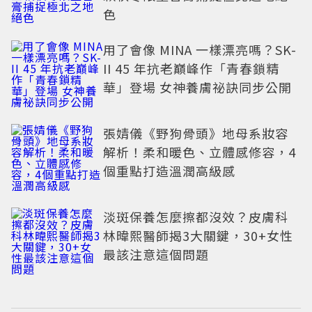
色
用了會像 MINA 一樣漂亮嗎？SK-
II 45 年抗老巔峰作「青春鎖精
華」登場 女神養膚祕訣同步公開
張婧儀《野狗骨頭》地母系妝容
解析！柔和暖色、立體感修容，4
個重點打造溫潤高級感
淡斑保養怎麼擦都沒效？皮膚科
林暐熙醫師揭3大關鍵，30+女性
最該注意這個問題