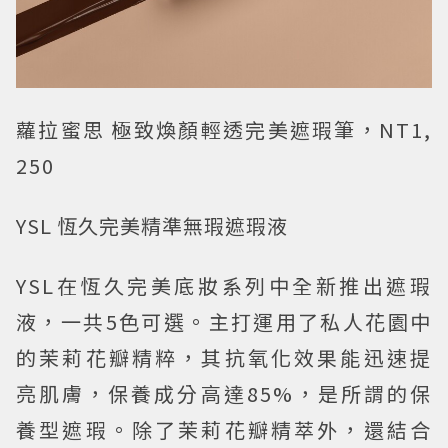
蘿拉蜜思 極致煥顏輕透完美遮瑕筆，NT1,
250
YSL 恆久完美精準無瑕遮瑕液
YSL在恆久完美底妝系列中全新推出遮瑕
液，一共5色可選。主打運用了私人花園中
的茉莉花瓣精粹，其抗氧化效果能迅速提
亮肌膚，保養成分高達85%，是所謂的保
養型遮瑕。除了茉莉花瓣精萃外，還結合