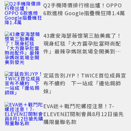
Q2手機降價排行榜出爐！OPPO
6款進榜 Google摺疊機狂降1.4萬
43歲安海瑟薇懷第三胎美瘋了！
現身紅毯「大方露孕肚當時尚配
件」最辣孕媽咪氣場全開美到發
光
定延告別JYP！TWICE首位成員宣
布不續約 下一站成「邊佑錫師
妹」
EVA迷＋戰鬥陀螺控注意！7-
ELEVEN訂閱制會員8月12日搶先
購限量聯名款