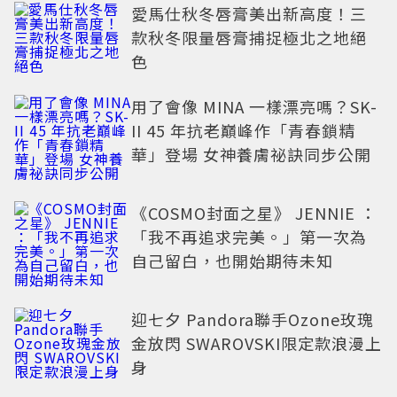
愛馬仕秋冬唇膏美出新高度！三
款秋冬限量唇膏捕捉極北之地絕
色
用了會像 MINA 一樣漂亮嗎？SK-
II 45 年抗老巔峰作「青春鎖精
華」登場 女神養膚祕訣同步公開
《COSMO封面之星》 JENNIE ：
「我不再追求完美。」第一次為
自己留白，也開始期待未知
迎七夕 Pandora聯手Ozone玫瑰
金放閃 SWAROVSKI限定款浪漫上
身