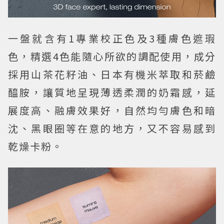
一盤就含有1專業校正色及3種膚色遮瑕
色，精選4色能隨心所欲的調配使用，成分
採用山茶花籽油、日本有機米萃取和菸鹼
醯胺，讓質地呈現薄透柔潤的奶霜感，延
展度高、融膚效果好，自然均勻膚色和暗
沈、黑眼圈等在意的地方，又不容易感到
乾燥卡粉。