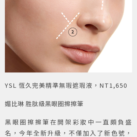
YSL 恆久完美精準無瑕遮瑕液，NT1,650
媚比琳 胜肽級黑眼圈擦擦筆
黑眼圈擦擦筆在開架彩妝中一直頗負盛
名，今年全新升級，不僅加入了新色號，