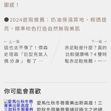
圍感！
●
2024遮瑕推薦：奶油保濕質地、輕透提
亮，精準校色打造自然無瑕美肌
← 上一篇
下一篇 →
這也太不像了！傑森
赤足鞋是什麼？真的
史塔森「巨型充氣人
比較健康嗎？4 雙時
偶分身」看了只想
髦赤足鞋推薦，一次
說：蛤？ 驚喜連本
看懂極簡女鞋熱潮
尊都吐槽
你可能會喜歡
愛馬仕秋冬唇膏美出新高度！三
款秋冬限量唇膏捕捉極北之地絕