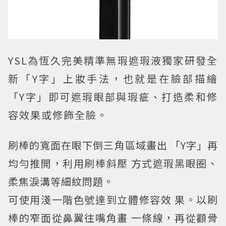
YSL為恆久完美精準無瑕遮瑕液獨家研發全
新「Y字」上妝手法，也就是在臉部描繪
「Y字」即可遮瑕眼部與瑕疵、打造柔和修
容效果或修飾全臉。
刷棒的寬面在眼下倒三角區域畫出 「Y字」再
均勻推開，利用刷棒斜壓 方式遮瑕黑眼圈、
柔焦淚溝等細紋問題。
可使用淺一階色號達到立體修容效 果。以刷
棒的窄面從鼻翼往嘴角畫 一條線，再從顴骨