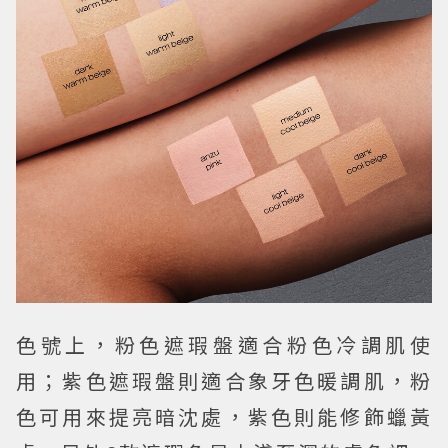
色號上，粉色遮瑕盤適合粉色冷調肌使
用；紫色遮瑕盤則適合象牙色暖調肌，粉
色可用來提亮暗沈處，紫色則能修飾蠟黃