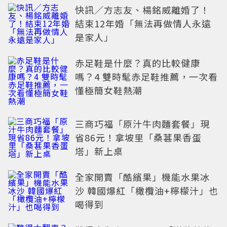
快訊／方志友、楊銘威離婚了！
結束12年婚「無法再做情人永遠
是家人」
赤足鞋是什麼？真的比較健康
嗎？4 雙時髦赤足鞋推薦，一次看
懂極簡女鞋熱潮
三商巧福「原汁牛肉麵套餐」現
省86元！拿坡里「桑葚果香蛋
塔」新上桌
全家開賣「酷繽果」機能水果冰
沙 韓國爆紅「橄欖油+檸檬汁」也
喝得到