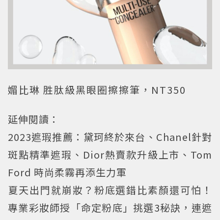
媚比琳 胜肽級黑眼圈擦擦筆，NT350
延伸閱讀：
2023遮瑕推薦：黛珂終於來台、Chanel針對
斑點精準遮瑕、Dior熱賣款升級上市、Tom
Ford 時尚柔霧再添生力軍
夏天出門就崩妝？粉底選錯比素顏還可怕！
專業彩妝師授「命定粉底」挑選3秘訣，連遮