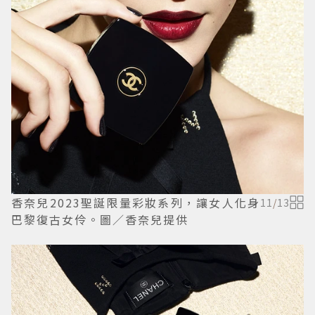
香奈兒2023聖誕限量彩妝系列，讓女人化身
11
/
13
巴黎復古女伶。圖／香奈兒提供