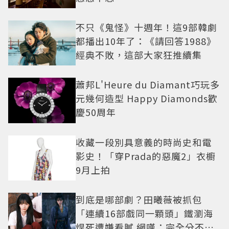
不只《鬼怪》十週年！這9部韓劇
都播出10年了：《請回答1988》
經典不敗，這部大家狂推續集
蕭邦L'Heure du Diamant巧玩多
元幾何造型 Happy Diamonds歡
慶50周年
收藏一段別具意義的時尚史和電
影史！「穿Prada的惡魔2」衣櫥
9月上拍
到底是哪部劇？田曦薇被抓包
「連續16部戲同一顆頭」鐵瀏海
焊死遭嫌看膩 網嘆：完全分不出