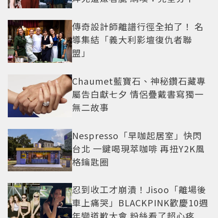
角色
傳奇設計師離譜行徑全拍了！ 名
導集結「義大利影壇復仇者聯
盟」
Chaumet藍寶石、神秘鑽石藏專
屬告白獻七夕 情侶疊戴書寫獨一
無二故事
Nespresso「早咖起居室」快閃
台北 一鍵喝現萃咖啡 再扭Y2K風
格鑰匙圈
忍到收工才崩潰！Jisoo「離場後
車上痛哭」BLACKPINK歡慶10週
年變道歉大會 粉絲看了超心疼