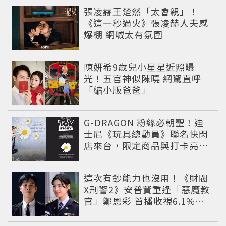
張凌赫王楚然「太會親」！
《這一秒過火》張凌赫人夫感
爆棚 網喊太有氛圍
陳妍希9歲兒小星星近照曝
光！五官神似陳曉 網驚直呼
「縮小版爸爸」
G-DRAGON 粉絲必朝聖！迪
士尼《玩具總動員》聯名快閃
店來台，限定商品與打卡亮點
公開
這次有鈔能力也沒用！《財閥
X刑警2》安普賢重逢「惡魔教
官」鄭恩彩 首播收視6.1%超
第一季開紅盤