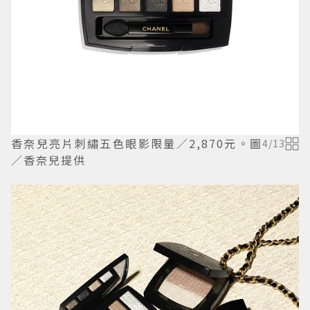
香奈兒亮片刺繡五色眼影限量／2,870元。圖
4
/
13
／香奈兒提供