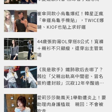
崔傘同款小烏龜爆紅！韓星正瘋
「幸運烏龜手機貼」，TWICE娜
璉、KIOF也貼上求好運
44歲張鈞甯OL穿搭8公式！寬褲
＋襯衫不只顯瘦，還穿出主管氣
場
《我是歌手》鐵肺歌后去哪了？
茜拉「父親出軌高中閨密、冒名
簽約遭封殺」沉寂12年辛酸過往
曝光
愛莉莎莎颱風天1舉動遭炎上！要
助理肉身護植栽 親回：不會被
吹走