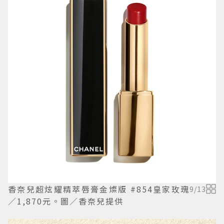
香奈兒超炫耀精萃唇膏金燦版 #854皇家玫瑰
9
/
13
／1,870元。圖／香奈兒提供