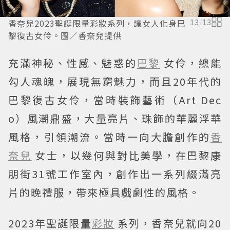
香奈兒2023聖誕限量彩妝系列，讓女人化身巴
13
/
13
黎復古女伶。圖／香奈兒提供
充滿神秘、性感、魅惑的
巴黎
女伶，總能
勾人魂魄，展現無窮魅力，而且20年代的
巴黎復古女伶，當時裝飾藝術（Art Dec
o）風潮鼎盛，大量亮片、珠飾的華麗浮華
風格，引領潮流。當時一向大膽創作的
香
奈兒
女士，以幾何與對比美學，在巴黎康
朋街31號工作室內，創作出一系列綴滿亮
片的晚禮服，帶來極具戲劇性的風格。
2023年聖誕限量
彩妝
系列，香奈兒就向20