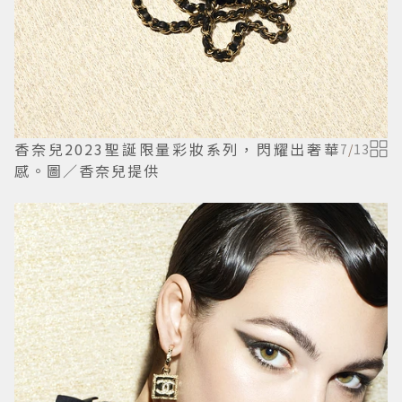
香奈兒2023聖誕限量彩妝系列，閃耀出奢華
7
/
13
感。圖／香奈兒提供