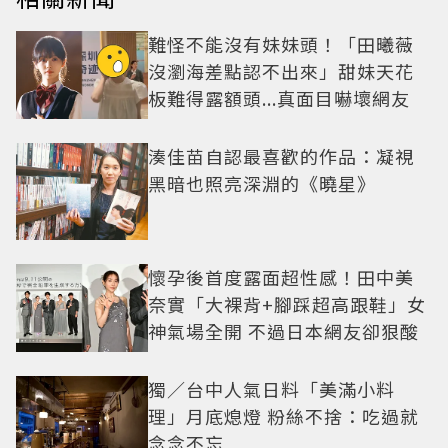
難怪不能沒有妹妹頭！「田曦薇
沒瀏海差點認不出來」甜妹天花
板難得露額頭...真面目嚇壞網友
湊佳苗自認最喜歡的作品：凝視
黑暗也照亮深淵的《曉星》
懷孕後首度露面超性感！田中美
奈實「大裸背+腳踩超高跟鞋」女
神氣場全開 不過日本網友卻狠酸
獨／台中人氣日料「美滿小料
理」月底熄燈 粉絲不捨：吃過就
念念不忘