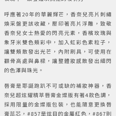
呼應著20年的華麗輝芒，香奈兒亮片刺繡
煥采盤更該收藏，壓印著亮片浮雕，致敬
香奈兒女士熱愛的閃亮元素，香檳玫瑰與
象牙米雙色頰彩中，加入虹彩色素粒子，
讓雙頰散發出光芒，內附刷具，可使用在
顴骨高處與鼻樑，讓整體妝感散發出細閃
的色澤與珠光。
唇膏是耶誕跑趴不可或缺的補妝神器，香
奈兒超炫耀精萃唇膏金燦版有著4款色調，
採用限量的金燦版包裝，也能隨意更換唇
膏蕊芯，#857是炫目的金屬紅色，#867則