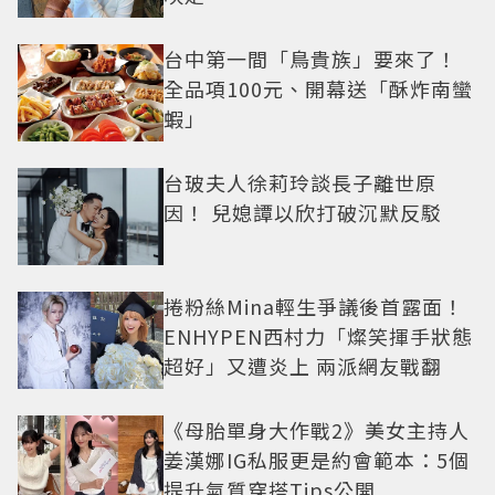
台中第一間「鳥貴族」要來了！
全品項100元、開幕送「酥炸南蠻
蝦」
台玻夫人徐莉玲談長子離世原
因！ 兒媳譚以欣打破沉默反駁
捲粉絲Mina輕生爭議後首露面！
ENHYPEN西村力「燦笑揮手狀態
超好」又遭炎上 兩派網友戰翻
《母胎單身大作戰2》美女主持人
姜漢娜IG私服更是約會範本：5個
提升氣質穿搭Tips公開