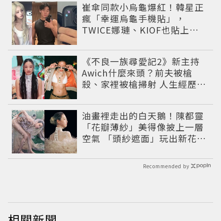
崔傘同款小烏龜爆紅！韓星正
瘋「幸運烏龜手機貼」，
TWICE娜璉、KIOF也貼上求
好運
《不良一族尋愛記2》新主持
Awich什麼來頭？前夫被槍
殺、家裡被槍掃射 人生經歷比
參演者還抓馬！
油畫裡走出的白天鵝！陳都靈
「花瓣薄紗」美得像披上一層
空氣 「頭紗遮面」玩出新花樣
朦朧美感太仙
Recommended by
相關新聞