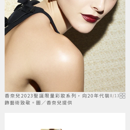
香奈兒2023聖誕限量彩妝系列，向20年代裝
8
/
13
飾藝術致敬。圖／香奈兒提供