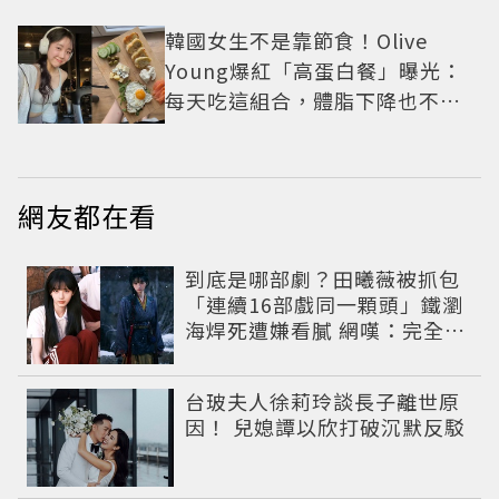
韓國女生不是靠節食！Olive
Young爆紅「高蛋白餐」曝光：
每天吃這組合，體脂下降也不怕
掉肌肉
網友都在看
到底是哪部劇？田曦薇被抓包
「連續16部戲同一顆頭」鐵瀏
海焊死遭嫌看膩 網嘆：完全分
不出角色
台玻夫人徐莉玲談長子離世原
因！ 兒媳譚以欣打破沉默反駁