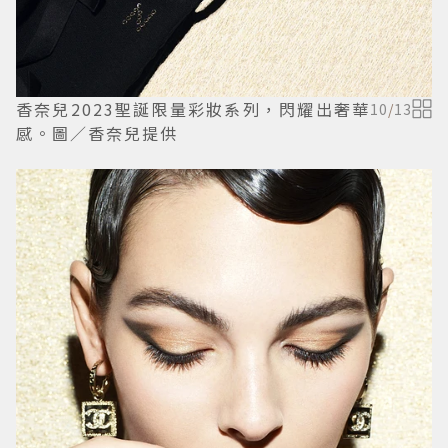
香奈兒2023聖誕限量彩妝系列，閃耀出奢華
10
/
13
感。圖／香奈兒提供