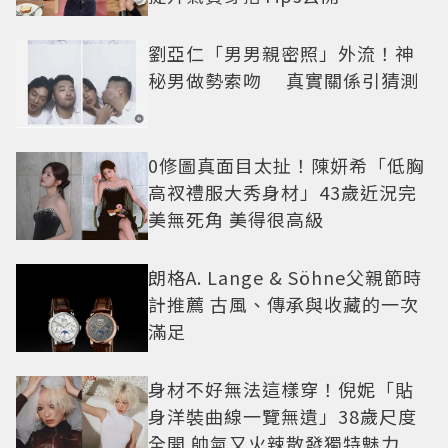
劉亞仁「男男親密照」外流！神
秘男做勢索吻 真實關係引猜測
0修圖真面目太扯！陳妍希「低胸
高衩禮服大秀身材」43歲近況完
美無死角 美得很高級
朗格A. Lange & Söhne父親節時
計推薦 古風、傳承與收藏的一次
滿足
身材不好無法這樣穿！倪妮「貼
身洋裝曲線一覽無遺」38歲尺度
全開 帥氣又火辣散發獨特魅力