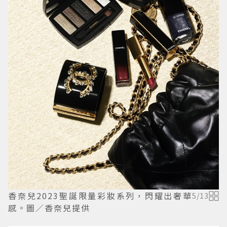
香奈兒2023聖誕限量彩妝系列，閃耀出奢華
5
/
13
感。圖／香奈兒提供