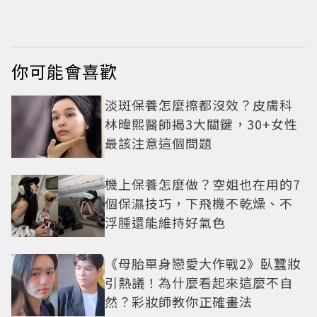
炸南蠻蝦」
慶10週年變道歉大會
粉絲看了超心疼
你可能會喜歡
淡斑保養怎麼擦都沒效？皮膚科
林暐熙醫師揭3大關鍵，30+女性
最該注意這個問題
機上保養怎麼做？空姐也在用的7
個保濕技巧，下飛機不乾燥、不
浮腫還能維持好氣色
《母胎單身戀愛大作戰2》臥蠶妝
引熱議！為什麼看起來這麼不自
然？彩妝師教你正確畫法