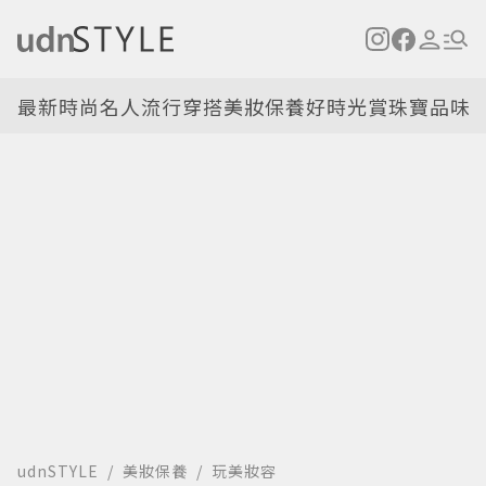
最新
時尚名人
流行穿搭
美妝保養
好時光
賞珠寶
品味
udnSTYLE
美妝保養
玩美妝容