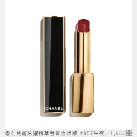
香奈兒超炫耀精萃唇膏金燦版 #857午夜／1,
6
/
13