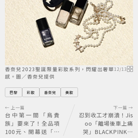
香奈兒2023聖誕限量彩妝系列，閃耀出奢華
12
/
13
感。圖／香奈兒提供
巴黎
彩妝
香奈兒
美妝
← 上一篇
下一篇 →
台中第一間「鳥貴
忍到收工才崩潰！Jis
族」要來了！全品項
oo「離場後車上痛
100元、開幕送「酥
哭」BLACKPINK歡