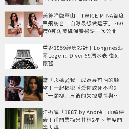
美神降臨華山！TWICE MINA首度
單飛訪台「自曝最想做這事」360
度0死角美貌保養祕訣一次公開
重返1959經典設計！Longines浪
琴Legend Diver 59潛水表 復刻
懷舊
當「永遠愛我」成為最可怕的願
望！一起揭密《愛你致死不渝》
「一願柳」背後的失控愛情與爆
紅之路
江振誠「1887 by André」再續傳
奇！甫開業摘米其林2星、年度開
業大獎