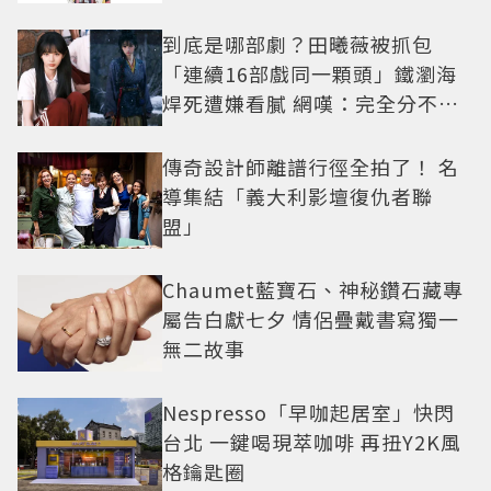
到底是哪部劇？田曦薇被抓包
「連續16部戲同一顆頭」鐵瀏海
焊死遭嫌看膩 網嘆：完全分不出
角色
傳奇設計師離譜行徑全拍了！ 名
導集結「義大利影壇復仇者聯
盟」
Chaumet藍寶石、神秘鑽石藏專
屬告白獻七夕 情侶疊戴書寫獨一
無二故事
Nespresso「早咖起居室」快閃
台北 一鍵喝現萃咖啡 再扭Y2K風
格鑰匙圈