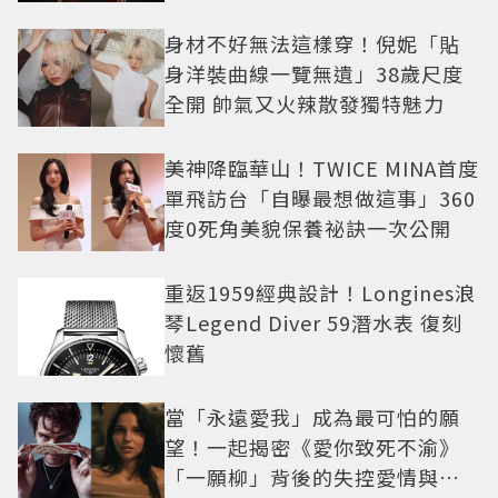
身材不好無法這樣穿！倪妮「貼
身洋裝曲線一覽無遺」38歲尺度
全開 帥氣又火辣散發獨特魅力
美神降臨華山！TWICE MINA首度
單飛訪台「自曝最想做這事」360
度0死角美貌保養祕訣一次公開
重返1959經典設計！Longines浪
琴Legend Diver 59潛水表 復刻
懷舊
當「永遠愛我」成為最可怕的願
望！一起揭密《愛你致死不渝》
「一願柳」背後的失控愛情與爆