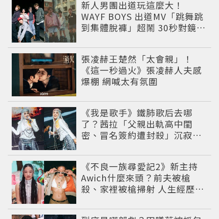
新人男團出道玩這麼大！
WAYF BOYS 出道MV「跳舞跳
到集體脫褲」超鬧 30秒對鏡清
唱影片爆紅
張凌赫王楚然「太會親」！
《這一秒過火》張凌赫人夫感
爆棚 網喊太有氛圍
《我是歌手》鐵肺歌后去哪
了？茜拉「父親出軌高中閨
密、冒名簽約遭封殺」沉寂12
年辛酸過往曝光
《不良一族尋愛記2》新主持
Awich什麼來頭？前夫被槍
殺、家裡被槍掃射 人生經歷比
參演者還抓馬！