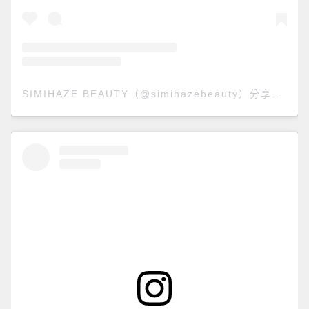
SIMIHAZE BEAUTY（@simihazebeauty）分享的貼文