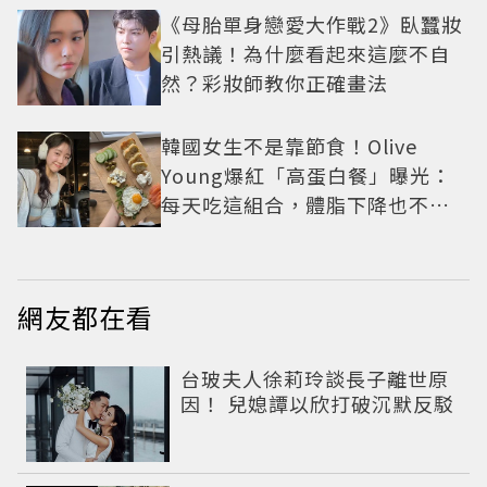
《母胎單身戀愛大作戰2》臥蠶妝
引熱議！為什麼看起來這麼不自
然？彩妝師教你正確畫法
韓國女生不是靠節食！Olive
Young爆紅「高蛋白餐」曝光：
每天吃這組合，體脂下降也不怕
掉肌肉
網友都在看
台玻夫人徐莉玲談長子離世原
因！ 兒媳譚以欣打破沉默反駁