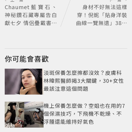
Chaumet藍寶石、
身材不好無法這樣
神秘鑽石藏專屬告白
穿！倪妮「貼身洋裝
獻七夕 情侶疊戴書寫
曲線一覽無遺」38歲
獨一無二故事
尺度全開 帥氣又火辣
散發獨特魅力
你可能會喜歡
淡斑保養怎麼擦都沒效？皮膚科
林暐熙醫師揭3大關鍵，30+女性
最該注意這個問題
機上保養怎麼做？空姐也在用的7
個保濕技巧，下飛機不乾燥、不
浮腫還能維持好氣色