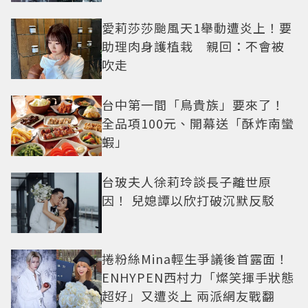
曝光
愛莉莎莎颱風天1舉動遭炎上！要
助理肉身護植栽 親回：不會被
吹走
台中第一間「鳥貴族」要來了！
全品項100元、開幕送「酥炸南蠻
蝦」
台玻夫人徐莉玲談長子離世原
因！ 兒媳譚以欣打破沉默反駁
捲粉絲Mina輕生爭議後首露面！
ENHYPEN西村力「燦笑揮手狀態
超好」又遭炎上 兩派網友戰翻