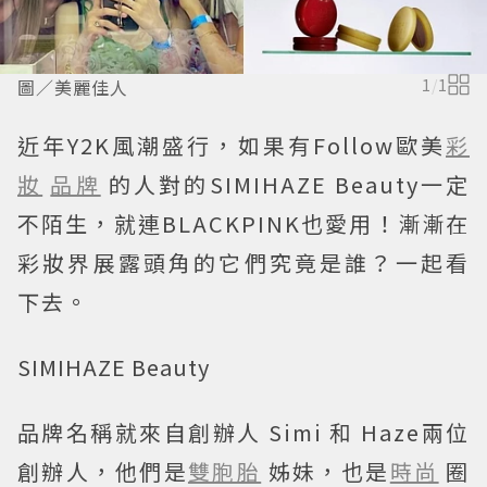
圖／美麗佳人
1
/
1
近年Y2K風潮盛行，如果有Follow歐美
彩
妝
品牌
的人對的SIMIHAZE Beauty一定
不陌生，就連BLACKPINK也愛用！漸漸在
彩妝界展露頭角的它們究竟是誰？一起看
下去。
SIMIHAZE Beauty
品牌名稱就來自創辦人 Simi 和 Haze兩位
創辦人，他們是
雙胞胎
姊妹，也是
時尚
圈