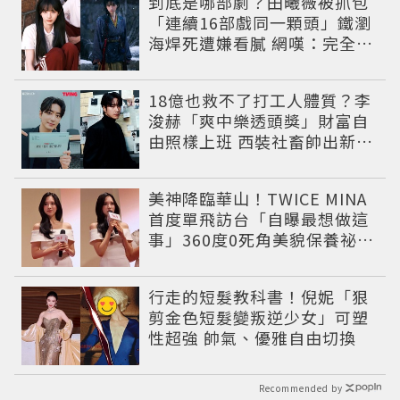
到底是哪部劇？田曦薇被抓包
「連續16部戲同一顆頭」鐵瀏
海焊死遭嫌看膩 網嘆：完全分
不出角色
18億也救不了打工人體質？李
浚赫「爽中樂透頭獎」財富自
由照樣上班 西裝社畜帥出新高
度
美神降臨華山！TWICE MINA
首度單飛訪台「自曝最想做這
事」360度0死角美貌保養祕訣
一次公開
行走的短髮教科書！倪妮「狠
剪金色短髮變叛逆少女」可塑
性超強 帥氣、優雅自由切換
Recommended by