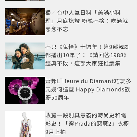
獨／台中人氣日料「美滿小料
理」月底熄燈 粉絲不捨：吃過就
念念不忘
不只《鬼怪》十週年！這9部韓劇
都播出10年了：《請回答1988》
經典不敗，這部大家狂推續集
蕭邦L'Heure du Diamant巧玩多
元幾何造型 Happy Diamonds歡
慶50周年
收藏一段別具意義的時尚史和電
影史！「穿Prada的惡魔2」衣櫥
9月上拍