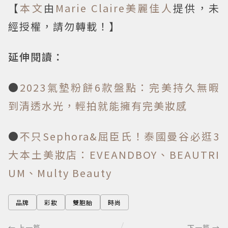
【
本文
由
Marie Claire美麗佳人
提供，未
經授權，請勿轉載！】
延伸閱讀：
●
2023氣墊粉餅6款盤點：完美持久無暇
到清透水光，輕拍就能擁有完美妝感
●
不只Sephora&屈臣氏！泰國曼谷必逛3
大本土美妝店：EVEANDBOY、BEAUTRI
UM、Multy Beauty
品牌
彩妝
雙胞胎
時尚
← 上一篇
下一篇 →