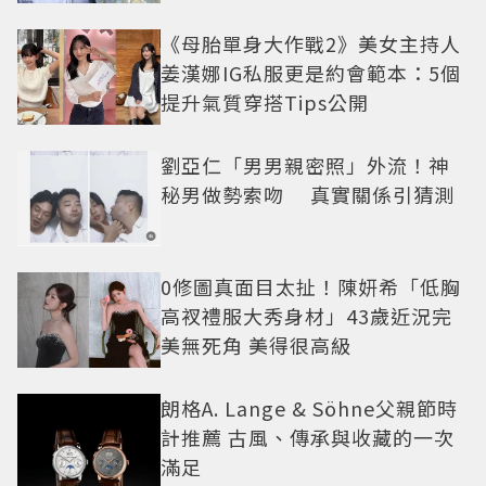
《母胎單身大作戰2》美女主持人
姜漢娜IG私服更是約會範本：5個
提升氣質穿搭Tips公開
劉亞仁「男男親密照」外流！神
秘男做勢索吻 真實關係引猜測
0修圖真面目太扯！陳妍希「低胸
高衩禮服大秀身材」43歲近況完
美無死角 美得很高級
朗格A. Lange & Söhne父親節時
計推薦 古風、傳承與收藏的一次
滿足