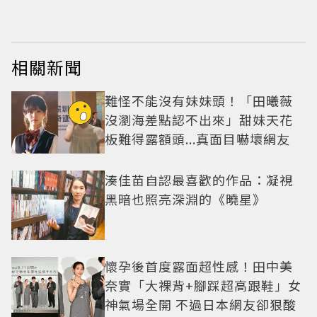
相關新聞
難怪不能沒有妹妹頭！「田曦薇
沒瀏海差點認不出來」甜妹天花
板難得露額頭...真面目嚇壞網友
湊佳苗自認最喜歡的作品：凝視
黑暗也照亮深淵的《曉星》
懷孕後首度露面超性感！田中美
奈實「大裸背+腳踩超高跟鞋」女
神氣場全開 不過日本網友卻狠酸