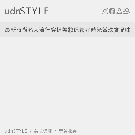
最新
時尚名人
流行穿搭
美妝保養
好時光
賞珠寶
品味
udnSTYLE
美妝保養
玩美妝容