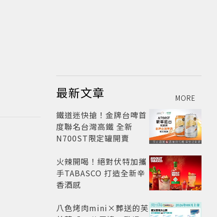
最新文章
MORE
鐵道迷快搶！金牌台啤首
度聯名台灣高鐵 全新
N700ST限定罐開賣
火辣開喝！絕對伏特加攜
手TABASCO 打造全新辛
香酒感
八色烤肉mini×葬送的芙