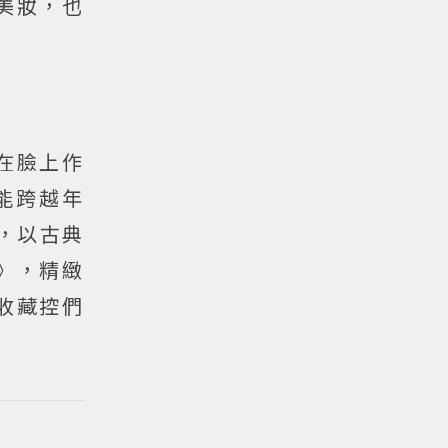
美妝，也
在臉上作
能跨越年
院，以古典
列》，精緻
收藏控們