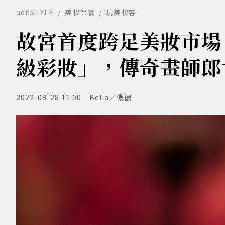
udnSTYLE
美妝保養
玩美妝容
故宮首度跨足美妝市場
級彩妝」，傳奇畫師郎
2022-08-28 11:00
Bella／儂儂