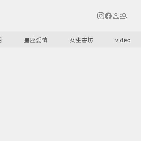
活
星座愛情
女生書坊
video