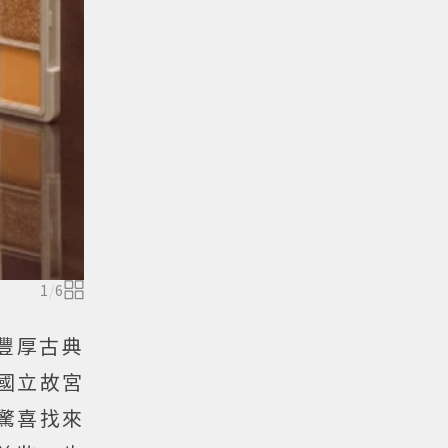
1
/
6
豐厚古典
手國立故宮
驚喜找來