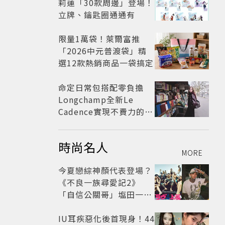
莉蓮「30款周邊」登場！
立牌、鑰匙圈通通有
限量1萬袋！萊爾富推
「2026中元普渡袋」精
選12款熱銷商品一袋搞定
命定日常包搭配零負擔
Longchamp全新Le
Cadence實現不費力的從
容風格
時尚名人
MORE
今夏戀綜神顏代表登場？
《不良一族尋愛記2》
「自信公關哥」塩田一馬
背景起底 街頭辣男翻身當
老闆
IU耳疾惡化後首現身！44