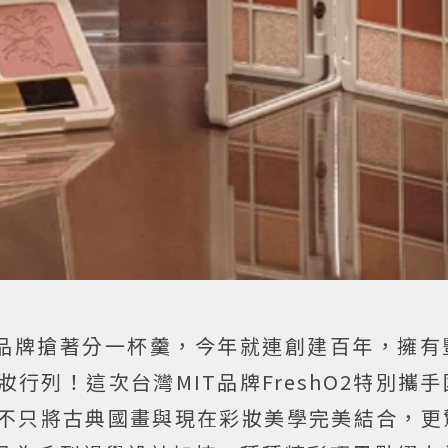
品牌搶著分一杯羹，今年就連創建百年，擁有
行列！這次台灣MIT品牌FreshO2特別攜
不只將古典國畫與現在彩妝美學完美結合，更