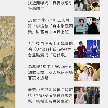
張近照曝光 真實狀態引
粉絲關注
18億也救不了打工人體
質？李浚赫「爽中樂透頭
獎」財富自由照樣上班 西
裝社畜帥出新高度
九年後再洗版！湯姆霍蘭
德〈Umbrella〉封神舞
台差點變成「這首歌」 造
型彩蛋、暖心故事一次公
開
偽單親4年半！安以軒低
調做公益 友人犯錯得捐
百萬才過關
最美小三只剩顏值？韓韶
禧「挑戰安海瑟薇經典角
色」搭檔影帝實習生被
嘲：看截圖就感受到演技