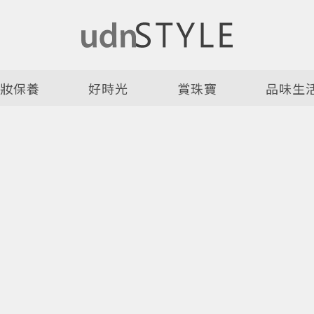
美妝保養
好時光
賞珠寶
品味生