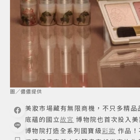
圖／儂儂提供
美妝市場藏有無限商機，不只多精品
底蘊的國立
故宮
博物院也首次投入美妝
博物院打造全系列國寶級
彩妝
作品！