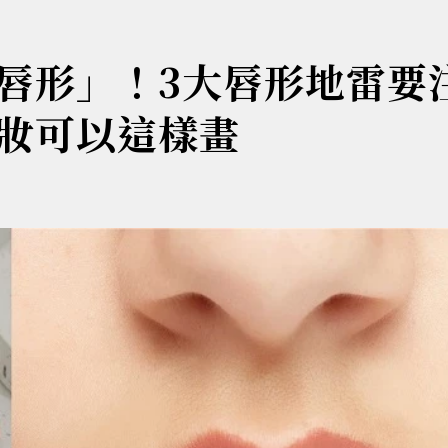
唇形」！3大唇形地雷要
妝可以這樣畫