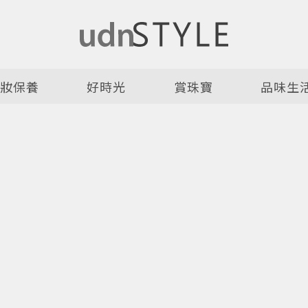
美妝保養
好時光
賞珠寶
品味生