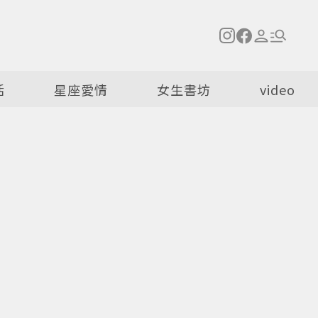
活
星座愛情
女生書坊
video