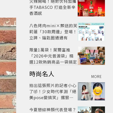
火辣開喝！絕對伏特加攜
手TABASCO 打造全新辛
香酒感
八色烤肉mini×葬送的芙
莉蓮「30款周邊」登場！
立牌、鑰匙圈通通有
限量1萬袋！萊爾富推
「2026中元普渡袋」精
選12款熱銷商品一袋搞定
時尚名人
MORE
拍出這張照片的記者小心
了🤣！少女時代孝淵「絕
美pose變搞笑」撂狠
話：把住址交出來
今夏戀綜神顏代表登場？