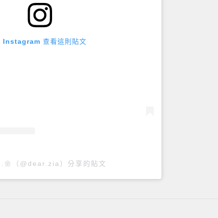
 Instagram 查看這則貼文
𝑒𝑧𝑖𝑎 .🌼（@dear.zia）分享的貼文