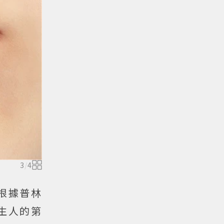
3
/
4
根據普林
給陌生人的第