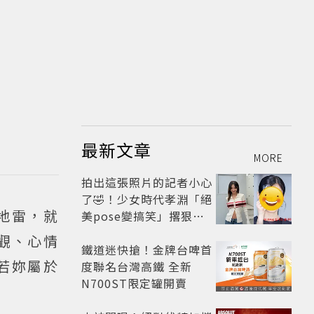
最新文章
MORE
拍出這張照片的記者小心
了🤣！少女時代孝淵「絕
地雷，就
美pose變搞笑」撂狠
話：把住址交出來
觀、心情
鐵道迷快搶！金牌台啤首
若妳屬於
度聯名台灣高鐵 全新
N700ST限定罐開賣