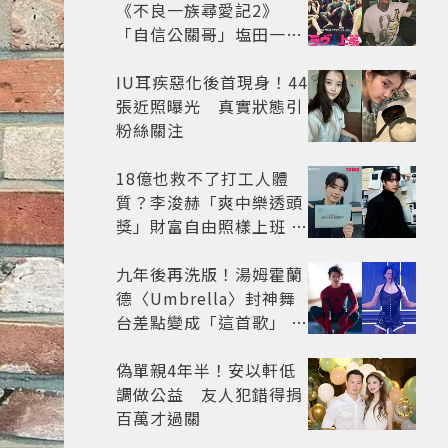
《不良一族尋愛記2》
「自信公關哥」塩田一馬
背景起底 街頭辣男翻身當
老闆
IU耳疾惡化後首現身！44
張近照曝光 真實狀態引
粉絲關注
18億也救不了打工人體
質？李浚赫「爽中樂透頭
獎」財富自由照樣上班 西
裝社畜帥出新高度
九年後再洗版！湯姆霍蘭
德〈Umbrella〉封神舞
台差點變成「這首歌」 造
型彩蛋、暖心故事一次公
開
偽單親4年半！安以軒低
調做公益 友人犯錯得捐
百萬才過關