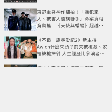
東野圭吾神作翻拍！「嫌犯家
人、被害人遺族聯手」命案真相
竟動搖 《天使與蝙蝠》超越懸
疑框架展開
《不良一族尋愛記2》新主持
Awich什麼來頭？前夫被槍殺、家
裡被槍掃射 人生經歷比參演者還
抓馬！
這也太不像了！傑森史塔森「巨
型充氣人偶分身」看了只想說：
蛤？ 驚喜連本尊都吐槽
G-DRAGON 粉絲必朝聖！迪士尼
《玩具總動員》聯名快閃店來
台，限定商品與打卡亮點公開