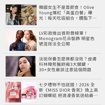
韓國女生不是靠節食！Olive
Young爆紅「高蛋白餐」曝
光：每天吃這組合，體脂下降
也不怕掉肌肉
LV彩妝推出首款唇線筆！
Monogram花朵裝飾 明星色
號混搭法全公開
淡斑保養怎麼擦都沒效？皮膚
科林暐熙醫師揭3大關鍵，
30+女性最該注意這個問題
七夕禮物不怕送錯！2026 全
新《MISS DIOR 香氛》換上高
訂蝴蝶結 把浪漫香氣送給最重
要的人