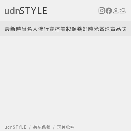
最新
時尚名人
流行穿搭
美妝保養
好時光
賞珠寶
品味
udnSTYLE
美妝保養
玩美妝容