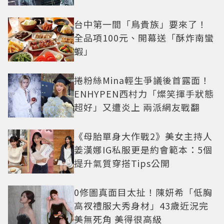
曝光
台中第一間「鳥貴族」要來了！
全品項100元、開幕送「酥炸南蠻
蝦」
捲粉絲Mina輕生爭議後首露面！
ENHYPEN西村力「燦笑揮手狀態
超好」又遭炎上 兩派網友戰翻
《母胎單身大作戰2》美女主持人
姜漢娜IG私服更是約會範本：5個
提升氣質穿搭Tips公開
0修圖真面目太扯！陳妍希「低胸
高衩禮服大秀身材」43歲近況完
美無死角 美得很高級