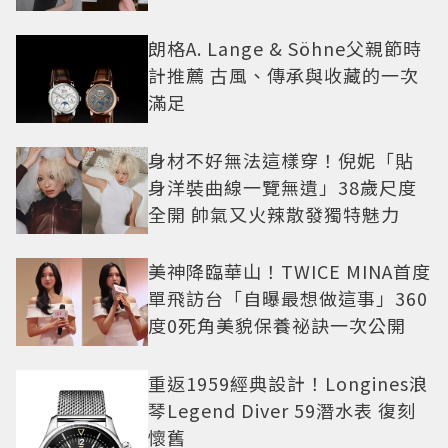
朗格A. Lange & Söhne父親節時
計推薦 古風、傳承與收藏的一次
滿足
身材不好無法這樣穿！倪妮「貼
身洋裝曲線一覽無遺」38歲尺度
全開 帥氣又火辣散發獨特魅力
美神降臨華山！TWICE MINA首度
單飛訪台「自曝最想做這事」360
度0死角美貌保養祕訣一次公開
重返1959經典設計！Longines浪
琴Legend Diver 59潛水表 復刻
懷舊