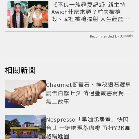
《不良一族尋愛記2》新主持
Awich什麼來頭？前夫被槍
殺、家裡被槍掃射 人生經歷比
參演者還抓馬！
Recommended by
相關新聞
Chaumet藍寶石、神秘鑽石藏專
屬告白獻七夕 情侶疊戴書寫獨一
無二故事
Nespresso「早咖起居室」快閃
台北 一鍵喝現萃咖啡 再扭Y2K風
格鑰匙圈