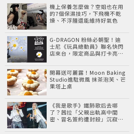
機上保養怎麼做？空姐也在用
的7個保濕技巧，下飛機不乾
燥、不浮腫還能維持好氣色
G-DRAGON 粉絲必朝聖！迪
士尼《玩具總動員》聯名快閃
店來台，限定商品與打卡亮點
公開
開幕送可麗露！Moon Baking
Studio進駐微風 抹茶泡芙、芒
果塔上桌
《我是歌手》鐵肺歌后去哪
了？茜拉「父親出軌高中閨
密、冒名簽約遭封殺」沉寂12
年辛酸過往曝光