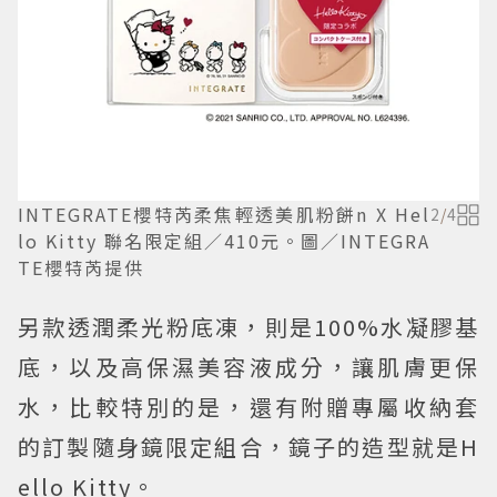
INTEGRATE櫻特芮柔焦輕透美肌粉餅n X Hel
2
/
4
lo Kitty 聯名限定組／410元。圖／INTEGRA
TE櫻特芮提供
另款透潤柔光粉底凍，則是100%水凝膠基
底，以及高保濕美容液成分，讓肌膚更保
水，比較特別的是，還有附贈專屬收納套
的訂製隨身鏡限定組合，鏡子的造型就是H
ello Kitty。