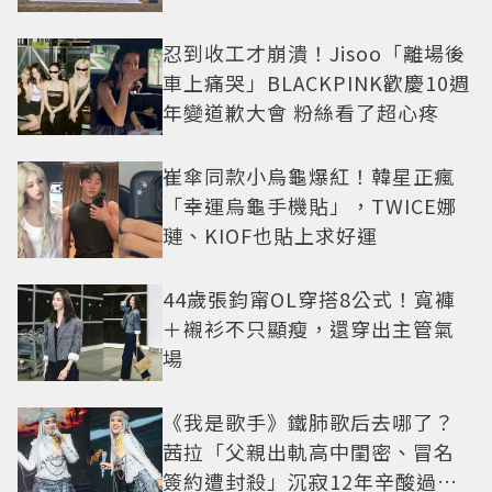
忍到收工才崩潰！Jisoo「離場後
車上痛哭」BLACKPINK歡慶10週
年變道歉大會 粉絲看了超心疼
崔傘同款小烏龜爆紅！韓星正瘋
「幸運烏龜手機貼」，TWICE娜
璉、KIOF也貼上求好運
44歲張鈞甯OL穿搭8公式！寬褲
＋襯衫不只顯瘦，還穿出主管氣
場
《我是歌手》鐵肺歌后去哪了？
茜拉「父親出軌高中閨密、冒名
簽約遭封殺」沉寂12年辛酸過往