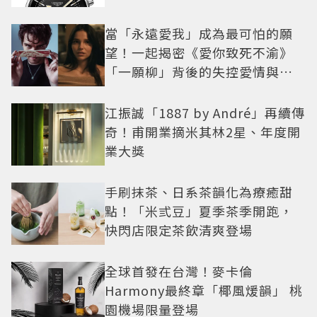
當「永遠愛我」成為最可怕的願
望！一起揭密《愛你致死不渝》
「一願柳」背後的失控愛情與爆
紅之路
江振誠「1887 by André」再續傳
奇！甫開業摘米其林2星、年度開
業大獎
手刷抹茶、日系茶韻化為療癒甜
點！「米弎豆」夏季茶季開跑，
快閃店限定茶飲清爽登場
全球首發在台灣！麥卡倫
Harmony最終章「椰風煖韻」 桃
園機場限量登場