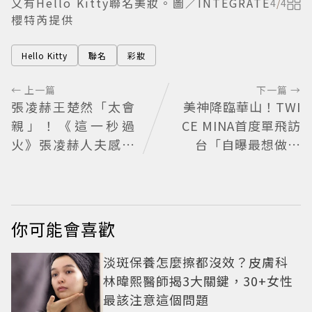
又有Hello Kitty聯名美妝。圖／INTEGRATE
4
/
4
櫻特芮提供
Hello Kitty
聯名
彩妝
← 上一篇
下一篇 →
張凌赫王楚然「太會
美神降臨華山！TWI
親」！《這一秒過
CE MINA首度單飛訪
火》張凌赫人夫感爆
台「自曝最想做這
棚 網喊太有氛圍
事」360度0死角美貌
保養祕訣一次公開
你可能會喜歡
淡斑保養怎麼擦都沒效？皮膚科
林暐熙醫師揭3大關鍵，30+女性
最該注意這個問題