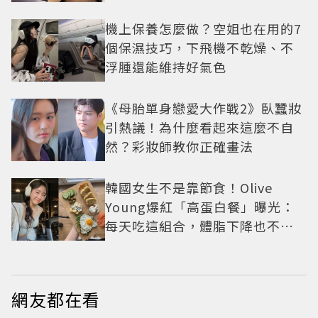
機上保養怎麼做？空姐也在用的7
個保濕技巧，下飛機不乾燥、不
浮腫還能維持好氣色
《母胎單身戀愛大作戰2》臥蠶妝
引熱議！為什麼看起來這麼不自
然？彩妝師教你正確畫法
韓國女生不是靠節食！Olive
Young爆紅「高蛋白餐」曝光：
每天吃這組合，體脂下降也不怕
掉肌肉
網友都在看