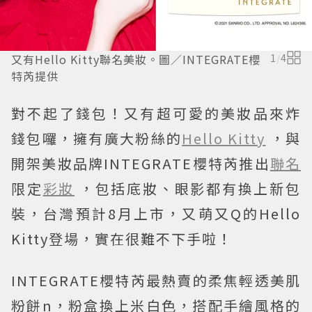
又有Hello Kitty聯名美妝。圖／INTEGRATE櫻
1
/
4
特芮提供
對不起了錢包！又有超可愛的美妝品來炸
錢包囉，擁有廣大粉絲的
Hello Kitty
，與
開架美妝品牌INTEGRATE櫻特芮推出
聯名
限定
彩妝
，包括底妝、眼影都有換上新包
裝，台灣預計8月上市，又萌又Q的Hello
Kitty登場，實在很難不下手啦！
INTEGRATE櫻特芮最熱賣的柔焦輕透美肌
粉餅n，粉盒換上米白色，搭配手繪風格的